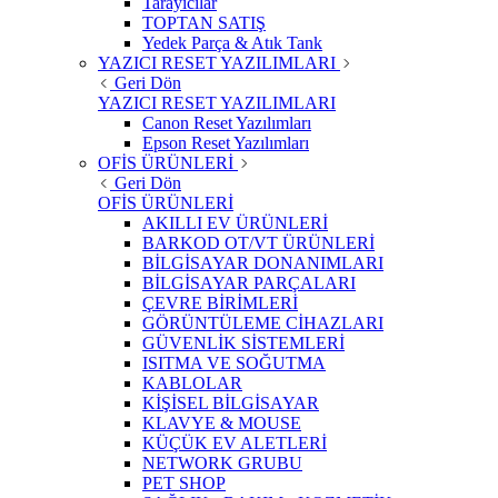
Tarayıcılar
TOPTAN SATIŞ
Yedek Parça & Atık Tank
YAZICI RESET YAZILIMLARI
Geri Dön
YAZICI RESET YAZILIMLARI
Canon Reset Yazılımları
Epson Reset Yazılımları
OFİS ÜRÜNLERİ
Geri Dön
OFİS ÜRÜNLERİ
AKILLI EV ÜRÜNLERİ
BARKOD OT/VT ÜRÜNLERİ
BİLGİSAYAR DONANIMLARI
BİLGİSAYAR PARÇALARI
ÇEVRE BİRİMLERİ
GÖRÜNTÜLEME CİHAZLARI
GÜVENLİK SİSTEMLERİ
ISITMA VE SOĞUTMA
KABLOLAR
KİŞİSEL BİLGİSAYAR
KLAVYE & MOUSE
KÜÇÜK EV ALETLERİ
NETWORK GRUBU
PET SHOP