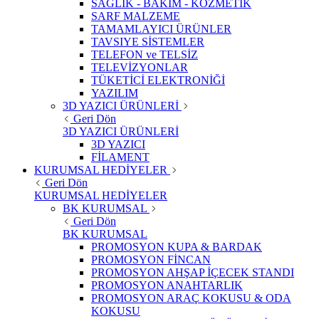
SAĞLIK - BAKIM - KOZMETİK
SARF MALZEME
TAMAMLAYICI ÜRÜNLER
TAVSIYE SİSTEMLER
TELEFON ve TELSİZ
TELEVİZYONLAR
TÜKETİCİ ELEKTRONİĞİ
YAZILIM
3D YAZICI ÜRÜNLERİ
Geri Dön
3D YAZICI ÜRÜNLERİ
3D YAZICI
FİLAMENT
KURUMSAL HEDİYELER
Geri Dön
KURUMSAL HEDİYELER
BK KURUMSAL
Geri Dön
BK KURUMSAL
PROMOSYON KUPA & BARDAK
PROMOSYON FİNCAN
PROMOSYON AHŞAP İÇECEK STANDI
PROMOSYON ANAHTARLIK
PROMOSYON ARAÇ KOKUSU & ODA
KOKUSU