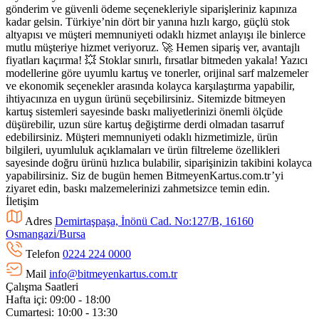
gönderim ve güvenli ödeme seçenekleriyle siparişleriniz kapınıza
kadar gelsin. Türkiye’nin dört bir yanına hızlı kargo, güçlü stok
altyapısı ve müşteri memnuniyeti odaklı hizmet anlayışı ile binlerce
mutlu müşteriye hizmet veriyoruz. 🚀 Hemen sipariş ver, avantajlı
fiyatları kaçırma! 💥 Stoklar sınırlı, fırsatlar bitmeden yakala! Yazıcı
modellerine göre uyumlu kartuş ve tonerler, orijinal sarf malzemeler
ve ekonomik seçenekler arasında kolayca karşılaştırma yapabilir,
ihtiyacınıza en uygun ürünü seçebilirsiniz. Sitemizde bitmeyen
kartuş sistemleri sayesinde baskı maliyetlerinizi önemli ölçüde
düşürebilir, uzun süre kartuş değiştirme derdi olmadan tasarruf
edebilirsiniz. Müşteri memnuniyeti odaklı hizmetimizle, ürün
bilgileri, uyumluluk açıklamaları ve ürün filtreleme özellikleri
sayesinde doğru ürünü hızlıca bulabilir, siparişinizin takibini kolayca
yapabilirsiniz. Siz de bugün hemen BitmeyenKartus.com.tr’yi
ziyaret edin, baskı malzemelerinizi zahmetsizce temin edin.
İletişim
Adres
Demirtaşpaşa, İnönü Cad. No:127/B, 16160
Osmangazi̇/Bursa
Telefon
0224 224 0000
Mail
info@bitmeyenkartus.com.tr
Çalışma Saatleri
Hafta içi: 09:00 - 18:00
Cumartesi: 10:00 - 13:30