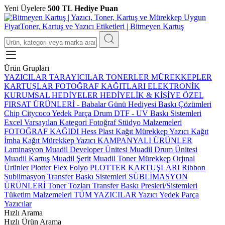
Yeni Üyelere
500 TL Hediye Puan
Ürün Grupları
YAZICILAR
TARAYICILAR
TONERLER
MÜREKKEPLER
KARTUŞLAR
FOTOĞRAF KAĞITLARI
ELEKTRONİK
KURUMSAL HEDİYELER
HEDİYELİK & KİŞİYE ÖZEL
FIRSAT ÜRÜNLERİ
-
Babalar Günü Hediyesi
Baskı Çözümleri
Chip
Citycoco Yedek Parça
Drum
DTF - UV Baskı Sistemleri
Excel Varsayılan Kategori
Fotoğraf Stüdyo Malzemeleri
FOTOĞRAF KAĞIDI
Hess Plast
Kağıt Mürekkep Yazıcı
Kağıt
İmha
Kağıt Mürekkep Yazıcı
KAMPANYALI ÜRÜNLER
Laminasyon
Muadil Developer Ünitesi
Muadil Drum Ünitesi
Muadil Kartuş
Muadil Şerit
Muadil Toner
Mürekkep
Orjınal
Ürünler
Plotter Flex Folyo
PLOTTER KARTUŞLARI
Ribbon
Sublimasyon Transfer Baskı Sistemleri
SÜBLİMASYON
ÜRÜNLERİ
Toner Tozları
Transfer Baskı Presleri/Sistemleri
Tüketim Malzemeleri
TÜM YAZICILAR
Yazıcı Yedek Parça
Yazıcılar
Hızlı Arama
Hızlı Ürün Arama