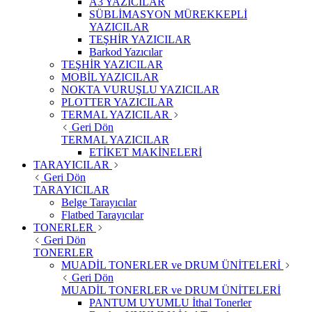
A3 YAZICILAR
SÜBLİMASYON MÜREKKEPLİ
YAZICILAR
TEŞHİR YAZICILAR
Barkod Yazıcılar
TEŞHİR YAZICILAR
MOBİL YAZICILAR
NOKTA VURUŞLU YAZICILAR
PLOTTER YAZICILAR
TERMAL YAZICILAR
Geri Dön
TERMAL YAZICILAR
ETİKET MAKİNELERİ
TARAYICILAR
Geri Dön
TARAYICILAR
Belge Tarayıcılar
Flatbed Tarayıcılar
TONERLER
Geri Dön
TONERLER
MUADİL TONERLER ve DRUM ÜNİTELERİ
Geri Dön
MUADİL TONERLER ve DRUM ÜNİTELERİ
PANTUM UYUMLU İthal Tonerler