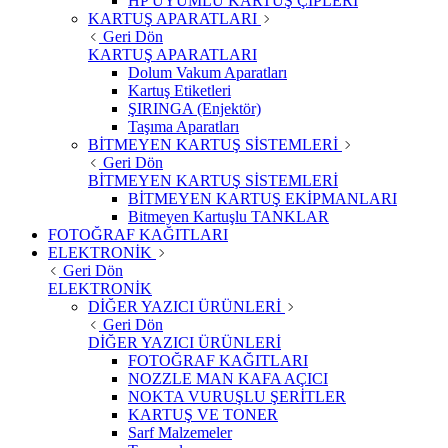
HP UYUMLU KARTUŞ ÇİPLERİ
KARTUŞ APARATLARI
Geri Dön
KARTUŞ APARATLARI
Dolum Vakum Aparatları
Kartuş Etiketleri
ŞIRINGA (Enjektör)
Taşıma Aparatları
BİTMEYEN KARTUŞ SİSTEMLERİ
Geri Dön
BİTMEYEN KARTUŞ SİSTEMLERİ
BİTMEYEN KARTUŞ EKİPMANLARI
Bitmeyen Kartuşlu TANKLAR
FOTOĞRAF KAĞITLARI
ELEKTRONİK
Geri Dön
ELEKTRONİK
DİĞER YAZICI ÜRÜNLERİ
Geri Dön
DİĞER YAZICI ÜRÜNLERİ
FOTOĞRAF KAĞITLARI
NOZZLE MAN KAFA AÇICI
NOKTA VURUŞLU ŞERİTLER
KARTUŞ VE TONER
Sarf Malzemeler