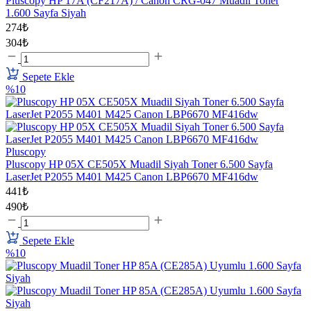
Pluscopy HP 17A (CF217A) / Canon CRG-047 Muadil Toner
1.600 Sayfa Siyah
274₺
304₺
Sepete Ekle
%10
Pluscopy
Pluscopy HP 05X CE505X Muadil Siyah Toner 6.500 Sayfa
LaserJet P2055 M401 M425 Canon LBP6670 MF416dw
441₺
490₺
Sepete Ekle
%10