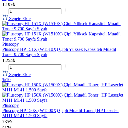
1.197₺
Sepete Ekle
Pluscopy
Pluscopy HP 151X (W1510X) Çipli Yüksek Kapasiteli Muadil
Toner 9.700 Sayfa Siyah
1.254₺
Sepete Ekle
%10
Pluscopy
Pluscopy HP 150X (W1500X) Çipli Muadil Toner | HP LaserJet
M111 M141 1.500 Sayfa
735₺
817₺