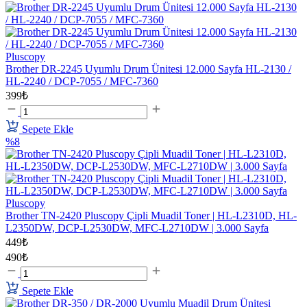
Pluscopy
Brother DR-2245 Uyumlu Drum Ünitesi 12.000 Sayfa HL-2130 /
HL-2240 / DCP-7055 / MFC-7360
399₺
Sepete Ekle
%8
Pluscopy
Brother TN-2420 Pluscopy Çipli Muadil Toner | HL-L2310D, HL-
L2350DW, DCP-L2530DW, MFC-L2710DW | 3.000 Sayfa
449₺
490₺
Sepete Ekle