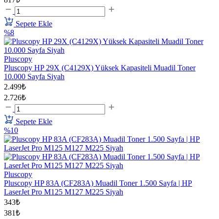
Sepete Ekle
%8
Pluscopy
Pluscopy HP 29X (C4129X) Yüksek Kapasiteli Muadil Toner
10.000 Sayfa Siyah
2.499₺
2.726₺
Sepete Ekle
%10
Pluscopy
Pluscopy HP 83A (CF283A) Muadil Toner 1.500 Sayfa | HP
LaserJet Pro M125 M127 M225 Siyah
343₺
381₺