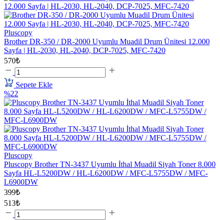
Pluscopy
Brother DR-350 / DR-2000 Uyumlu Muadil Drum Ünitesi 12.000
Sayfa | HL-2030, HL-2040, DCP-7025, MFC-7420
570₺
Sepete Ekle
%22
Pluscopy
Pluscopy Brother TN-3437 Uyumlu İthal Muadil Siyah Toner 8.000
Sayfa HL-L5200DW / HL-L6200DW / MFC-L5755DW / MFC-
L6900DW
399₺
513₺