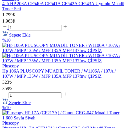
4'lü HP 203A CF540A CF541A CF542A CF543A Uyumlu Muadil
Toner Seti
1.799₺
1.963₺
Sepete Ekle
%10
Pluscopy
Hp 106A PLUSCOPY MUADİL TONER / W1106A / 107A /
107W / MFP 135W / MFP 135A MFP 137fnw ÇİPSİZ
323₺
359₺
Sepete Ekle
%10
Pluscopy