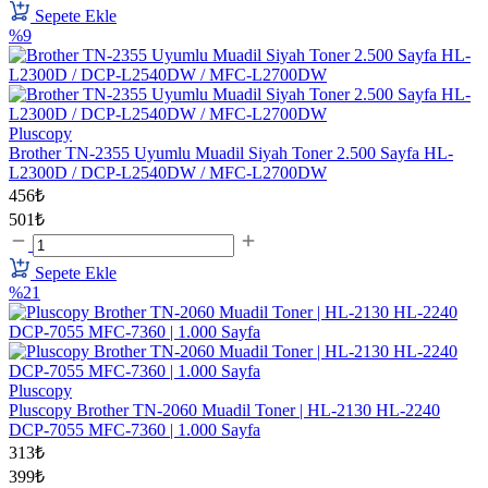
Sepete Ekle
%9
Pluscopy
Brother TN-2355 Uyumlu Muadil Siyah Toner 2.500 Sayfa HL-
L2300D / DCP-L2540DW / MFC-L2700DW
456₺
501₺
Sepete Ekle
%21
Pluscopy
Pluscopy Brother TN-2060 Muadil Toner | HL-2130 HL-2240
DCP-7055 MFC-7360 | 1.000 Sayfa
313₺
399₺