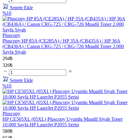
Sepete Ekle
%10
Pluscopy
Pluscopy HP 85A (CE285A) / HP 35A (CB435A) / HP 36A
(CB436A) / Canon CRG-725 / CRG-726 Muadil Toner 2.000
Sayfa Siyah
294₺
326₺
Sepete Ekle
%10
Pluscopy
HP CE505XL (05XL) Pluscopy Uyumlu Muadil Siyah Toner
10.000 Sayfa HP LaserJet P2055 Serisi
588₺
653₺