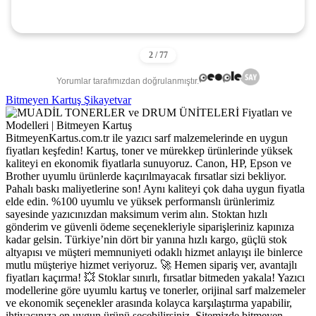
Yorumlar tarafımızdan doğrulanmıştır.
Bitmeyen Kartuş Şikayetvar
BitmeyenKartus.com.tr ile yazıcı sarf malzemelerinde en uygun
fiyatları keşfedin! Kartuş, toner ve mürekkep ürünlerinde yüksek
kaliteyi en ekonomik fiyatlarla sunuyoruz. Canon, HP, Epson ve
Brother uyumlu ürünlerde kaçırılmayacak fırsatlar sizi bekliyor.
Pahalı baskı maliyetlerine son! Aynı kaliteyi çok daha uygun fiyatla
elde edin. %100 uyumlu ve yüksek performanslı ürünlerimiz
sayesinde yazıcınızdan maksimum verim alın. Stoktan hızlı
gönderim ve güvenli ödeme seçenekleriyle siparişleriniz kapınıza
kadar gelsin. Türkiye’nin dört bir yanına hızlı kargo, güçlü stok
altyapısı ve müşteri memnuniyeti odaklı hizmet anlayışı ile binlerce
mutlu müşteriye hizmet veriyoruz. 🚀 Hemen sipariş ver, avantajlı
fiyatları kaçırma! 💥 Stoklar sınırlı, fırsatlar bitmeden yakala! Yazıcı
modellerine göre uyumlu kartuş ve tonerler, orijinal sarf malzemeler
ve ekonomik seçenekler arasında kolayca karşılaştırma yapabilir,
ihtiyacınıza en uygun ürünü seçebilirsiniz. Sitemizde bitmeyen