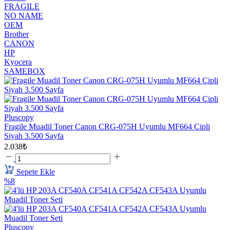
FRAGILE
NO NAME
OEM
Brother
CANON
HP
Kyocera
SAMEBOX
Pluscopy
Fragile Muadil Toner Canon CRG-075H Uyumlu MF664 Çipli
Siyah 3.500 Sayfa
2.038₺
Sepete Ekle
%8
Pluscopy