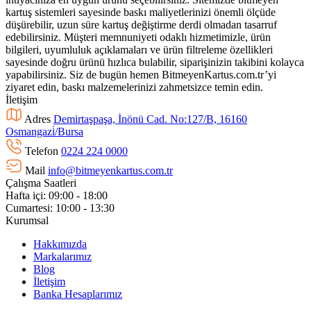
kartuş sistemleri sayesinde baskı maliyetlerinizi önemli ölçüde
düşürebilir, uzun süre kartuş değiştirme derdi olmadan tasarruf
edebilirsiniz. Müşteri memnuniyeti odaklı hizmetimizle, ürün
bilgileri, uyumluluk açıklamaları ve ürün filtreleme özellikleri
sayesinde doğru ürünü hızlıca bulabilir, siparişinizin takibini kolayca
yapabilirsiniz. Siz de bugün hemen BitmeyenKartus.com.tr’yi
ziyaret edin, baskı malzemelerinizi zahmetsizce temin edin.
İletişim
Adres
Demirtaşpaşa, İnönü Cad. No:127/B, 16160
Osmangazi̇/Bursa
Telefon
0224 224 0000
Mail
info@bitmeyenkartus.com.tr
Çalışma Saatleri
Hafta içi: 09:00 - 18:00
Cumartesi: 10:00 - 13:30
Kurumsal
Hakkımızda
Markalarımız
Blog
İletişim
Banka Hesaplarımız