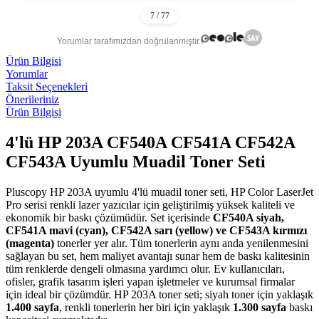
Yorumlar tarafımızdan doğrulanmıştır.
Ürün Bilgisi
Yorumlar
Taksit Seçenekleri
Önerileriniz
Ürün Bilgisi
4'lü HP 203A CF540A CF541A CF542A
CF543A Uyumlu Muadil Toner Seti
Pluscopy HP 203A uyumlu 4'lü muadil toner seti, HP Color LaserJet
Pro serisi renkli lazer yazıcılar için geliştirilmiş yüksek kaliteli ve
ekonomik bir baskı çözümüdür. Set içerisinde
CF540A siyah,
CF541A mavi (cyan), CF542A sarı (yellow) ve CF543A kırmızı
(magenta)
tonerler yer alır. Tüm tonerlerin aynı anda yenilenmesini
sağlayan bu set, hem maliyet avantajı sunar hem de baskı kalitesinin
tüm renklerde dengeli olmasına yardımcı olur. Ev kullanıcıları,
ofisler, grafik tasarım işleri yapan işletmeler ve kurumsal firmalar
için ideal bir çözümdür. HP 203A toner seti; siyah toner için yaklaşık
1.400 sayfa
, renkli tonerlerin her biri için yaklaşık
1.300 sayfa
baskı