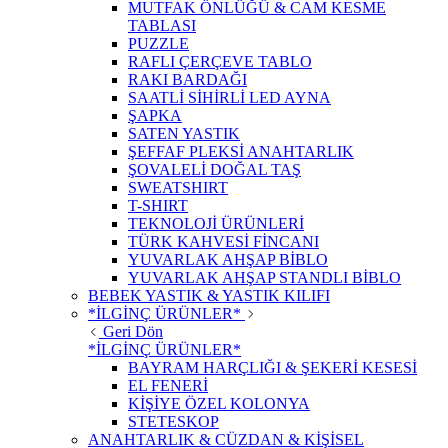
MUTFAK ÖNLÜĞÜ & CAM KESME
TABLASI
PUZZLE
RAFLI ÇERÇEVE TABLO
RAKI BARDAĞI
SAATLİ SİHİRLİ LED AYNA
ŞAPKA
SATEN YASTIK
ŞEFFAF PLEKSİ ANAHTARLIK
ŞOVALELİ DOĞAL TAŞ
SWEATSHIRT
T-SHIRT
TEKNOLOJİ ÜRÜNLERİ
TÜRK KAHVESİ FİNCANI
YUVARLAK AHŞAP BİBLO
YUVARLAK AHŞAP STANDLI BİBLO
BEBEK YASTIK & YASTIK KILIFI
*İLGİNÇ ÜRÜNLER*
Geri Dön
*İLGİNÇ ÜRÜNLER*
BAYRAM HARÇLIĞI & ŞEKERİ KESESİ
EL FENERİ
KİŞİYE ÖZEL KOLONYA
STETESKOP
ANAHTARLIK & CÜZDAN & KİŞİSEL