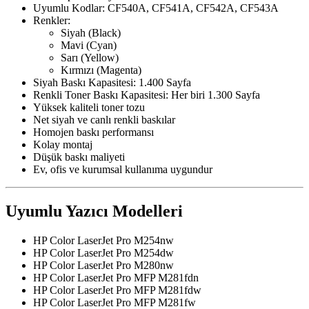
Uyumlu Kodlar: CF540A, CF541A, CF542A, CF543A
Renkler:
Siyah (Black)
Mavi (Cyan)
Sarı (Yellow)
Kırmızı (Magenta)
Siyah Baskı Kapasitesi: 1.400 Sayfa
Renkli Toner Baskı Kapasitesi: Her biri 1.300 Sayfa
Yüksek kaliteli toner tozu
Net siyah ve canlı renkli baskılar
Homojen baskı performansı
Kolay montaj
Düşük baskı maliyeti
Ev, ofis ve kurumsal kullanıma uygundur
Uyumlu Yazıcı Modelleri
HP Color LaserJet Pro M254nw
HP Color LaserJet Pro M254dw
HP Color LaserJet Pro M280nw
HP Color LaserJet Pro MFP M281fdn
HP Color LaserJet Pro MFP M281fdw
HP Color LaserJet Pro MFP M281fw