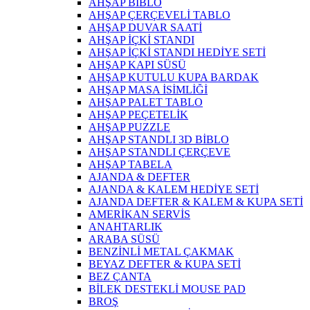
AHŞAP BİBLO
AHŞAP ÇERÇEVELİ TABLO
AHŞAP DUVAR SAATİ
AHŞAP İÇKİ STANDI
AHŞAP İÇKİ STANDI HEDİYE SETİ
AHŞAP KAPI SÜSÜ
AHŞAP KUTULU KUPA BARDAK
AHŞAP MASA İSİMLİĞİ
AHŞAP PALET TABLO
AHŞAP PEÇETELİK
AHŞAP PUZZLE
AHŞAP STANDLI 3D BİBLO
AHŞAP STANDLI ÇERÇEVE
AHŞAP TABELA
AJANDA & DEFTER
AJANDA & KALEM HEDİYE SETİ
AJANDA DEFTER & KALEM & KUPA SETİ
AMERİKAN SERVİS
ANAHTARLIK
ARABA SÜSÜ
BENZİNLİ METAL ÇAKMAK
BEYAZ DEFTER & KUPA SETİ
BEZ ÇANTA
BİLEK DESTEKLİ MOUSE PAD
BROŞ