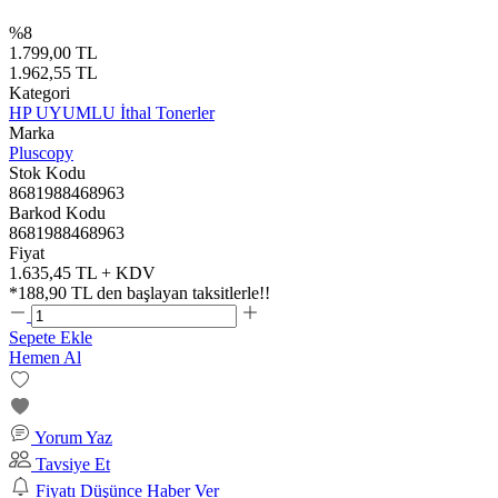
%8
1.799,00 TL
1.962,55 TL
Kategori
HP UYUMLU İthal Tonerler
Marka
Pluscopy
Stok Kodu
8681988468963
Barkod Kodu
8681988468963
Fiyat
1.635,45 TL + KDV
*
188,90 TL
den başlayan taksitlerle!!
Sepete Ekle
Hemen Al
Yorum Yaz
Tavsiye Et
Fiyatı Düşünce Haber Ver