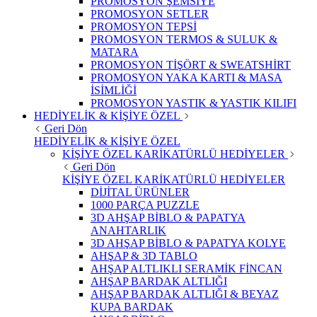
PROMOSYON ŞEMSİYE
PROMOSYON SETLER
PROMOSYON TEPSİ
PROMOSYON TERMOS & SULUK &
MATARA
PROMOSYON TİŞÖRT & SWEATSHİRT
PROMOSYON YAKA KARTI & MASA
İSİMLİĞİ
PROMOSYON YASTIK & YASTIK KILIFI
HEDİYELİK & KİŞİYE ÖZEL
Geri Dön
HEDİYELİK & KİŞİYE ÖZEL
KİŞİYE ÖZEL KARİKATÜRLÜ HEDİYELER
Geri Dön
KİŞİYE ÖZEL KARİKATÜRLÜ HEDİYELER
DİJİTAL ÜRÜNLER
1000 PARÇA PUZZLE
3D AHŞAP BİBLO & PAPATYA
ANAHTARLIK
3D AHŞAP BİBLO & PAPATYA KOLYE
AHŞAP & 3D TABLO
AHŞAP ALTLIKLI SERAMİK FİNCAN
AHŞAP BARDAK ALTLIĞI
AHŞAP BARDAK ALTLIĞI & BEYAZ
KUPA BARDAK