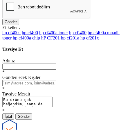
Gönder
Etiketler :
hp cf400a
hp cf400
hp cf400a toner
hp cf 400
hp cf400a muadil
toner
hp cf400a chip
hP CF201
hp cf201a
hp cf201x
Tavsiye Et
Adınız
*
Gönderilecek Kişiler
*
Tavsiye Mesajı
*
İptal
Gönder