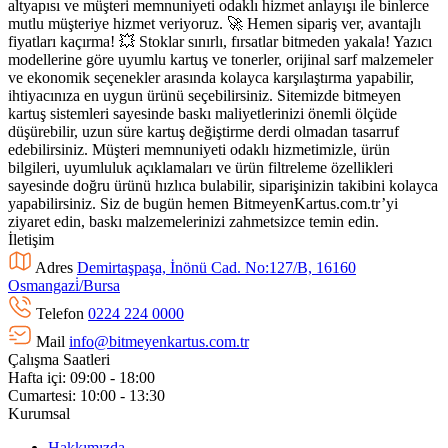
altyapısı ve müşteri memnuniyeti odaklı hizmet anlayışı ile binlerce
mutlu müşteriye hizmet veriyoruz. 🚀 Hemen sipariş ver, avantajlı
fiyatları kaçırma! 💥 Stoklar sınırlı, fırsatlar bitmeden yakala! Yazıcı
modellerine göre uyumlu kartuş ve tonerler, orijinal sarf malzemeler
ve ekonomik seçenekler arasında kolayca karşılaştırma yapabilir,
ihtiyacınıza en uygun ürünü seçebilirsiniz. Sitemizde bitmeyen
kartuş sistemleri sayesinde baskı maliyetlerinizi önemli ölçüde
düşürebilir, uzun süre kartuş değiştirme derdi olmadan tasarruf
edebilirsiniz. Müşteri memnuniyeti odaklı hizmetimizle, ürün
bilgileri, uyumluluk açıklamaları ve ürün filtreleme özellikleri
sayesinde doğru ürünü hızlıca bulabilir, siparişinizin takibini kolayca
yapabilirsiniz. Siz de bugün hemen BitmeyenKartus.com.tr’yi
ziyaret edin, baskı malzemelerinizi zahmetsizce temin edin.
İletişim
Adres
Demirtaşpaşa, İnönü Cad. No:127/B, 16160
Osmangazi̇/Bursa
Telefon
0224 224 0000
Mail
info@bitmeyenkartus.com.tr
Çalışma Saatleri
Hafta içi: 09:00 - 18:00
Cumartesi: 10:00 - 13:30
Kurumsal
Hakkımızda