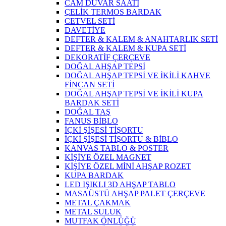
CAM DUVAR SAATİ
ÇELİK TERMOS BARDAK
CETVEL SETİ
DAVETİYE
DEFTER & KALEM & ANAHTARLIK SETİ
DEFTER & KALEM & KUPA SETİ
DEKORATİF ÇERÇEVE
DOĞAL AHŞAP TEPSİ
DOĞAL AHŞAP TEPSİ VE İKİLİ KAHVE
FİNCAN SETİ
DOĞAL AHŞAP TEPSİ VE İKİLİ KUPA
BARDAK SETİ
DOĞAL TAŞ
FANUS BİBLO
İÇKİ ŞİŞESİ TİŞORTU
İÇKİ ŞİŞESİ TİŞORTU & BİBLO
KANVAS TABLO & POSTER
KİŞİYE ÖZEL MAGNET
KİŞİYE ÖZEL MİNİ AHŞAP ROZET
KUPA BARDAK
LED IŞIKLI 3D AHŞAP TABLO
MASAÜSTÜ AHŞAP PALET ÇERÇEVE
METAL ÇAKMAK
METAL SULUK
MUTFAK ÖNLÜĞÜ