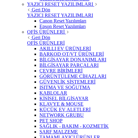
YAZICI RESET YAZILIMLARI
Geri Dön
YAZICI RESET YAZILIMLARI
Canon Reset Yazılımları
Epson Reset Yazılımları
OFİS ÜRÜNLERİ
Geri Dön
OFİS ÜRÜNLERİ
AKILLI EV ÜRÜNLERİ
BARKOD OT/VT ÜRÜNLERİ
BİLGİSAYAR DONANIMLARI
BİLGİSAYAR PARÇALARI
ÇEVRE BİRİMLERİ
GÖRÜNTÜLEME CİHAZLARI
GÜVENLİK SİSTEMLERİ
ISITMA VE SOĞUTMA
KABLOLAR
KİŞİSEL BİLGİSAYAR
KLAVYE & MOUSE
KÜÇÜK EV ALETLERİ
NETWORK GRUBU
PET SHOP
SAĞLIK - BAKIM - KOZMETİK
SARF MALZEME
TAMAMLAYICI ÜRÜNLER