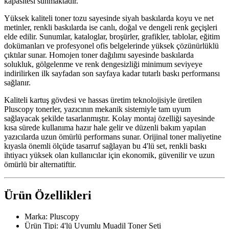
kapasitesi sunmaktadır.
Yüksek kaliteli toner tozu sayesinde siyah baskılarda koyu ve net
metinler, renkli baskılarda ise canlı, doğal ve dengeli renk geçişleri
elde edilir. Sunumlar, kataloglar, broşürler, grafikler, tablolar, eğitim
dokümanları ve profesyonel ofis belgelerinde yüksek çözünürlüklü
çıktılar sunar. Homojen toner dağılımı sayesinde baskılarda
solukluk, gölgelenme ve renk dengesizliği minimum seviyeye
indirilirken ilk sayfadan son sayfaya kadar tutarlı baskı performansı
sağlanır.
Kaliteli kartuş gövdesi ve hassas üretim teknolojisiyle üretilen
Pluscopy tonerler, yazıcının mekanik sistemiyle tam uyum
sağlayacak şekilde tasarlanmıştır. Kolay montaj özelliği sayesinde
kısa sürede kullanıma hazır hale gelir ve düzenli bakım yapılan
yazıcılarda uzun ömürlü performans sunar. Orijinal toner maliyetine
kıyasla önemli ölçüde tasarruf sağlayan bu 4'lü set, renkli baskı
ihtiyacı yüksek olan kullanıcılar için ekonomik, güvenilir ve uzun
ömürlü bir alternatiftir.
Ürün Özellikleri
Marka: Pluscopy
Ürün Tipi: 4'lü Uyumlu Muadil Toner Seti