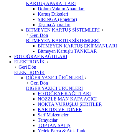
KARTUŞ APARATLARI
Dolum Vakum Aparatları
Kartuş Etiketleri
ŞIRINGA (Enjektör)
Taşıma Aparatları
BİTMEYEN KARTUŞ SİSTEMLERİ
Geri Dön
BİTMEYEN KARTUŞ SİSTEMLERİ
BİTMEYEN KARTUŞ EKİPMANLARI
Bitmeyen Kartuşlu TANKLAR
FOTOĞRAF KAĞITLARI
ELEKTRONİK
Geri Dön
ELEKTRONİK
DİĞER YAZICI ÜRÜNLERİ
Geri Dön
DİĞER YAZICI ÜRÜNLERİ
FOTOĞRAF KAĞITLARI
NOZZLE MAN KAFA AÇICI
NOKTA VURUŞLU ŞERİTLER
KARTUŞ VE TONER
Sarf Malzemeler
Tarayıcılar
TOPTAN SATIŞ
Yedek Parça & Atık Tank