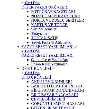
Geri Dön
DİĞER YAZICI ÜRÜNLERİ
FOTOĞRAF KAĞITLARI
NOZZLE MAN KAFA AÇICI
NOKTA VURUŞLU ŞERİTLER
KARTUŞ VE TONER
Sarf Malzemeler
Tarayıcılar
TOPTAN SATIŞ
Yedek Parça & Atık Tank
YAZICI RESET YAZILIMLARI
Geri Dön
YAZICI RESET YAZILIMLARI
Canon Reset Yazılımları
Epson Reset Yazılımları
OFİS ÜRÜNLERİ
Geri Dön
OFİS ÜRÜNLERİ
AKILLI EV ÜRÜNLERİ
BARKOD OT/VT ÜRÜNLERİ
BİLGİSAYAR DONANIMLARI
BİLGİSAYAR PARÇALARI
ÇEVRE BİRİMLERİ
GÖRÜNTÜLEME CİHAZLARI
GÜVENLİK SİSTEMLERİ