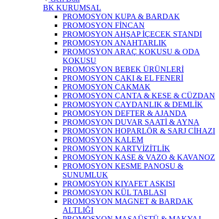
BK KURUMSAL
PROMOSYON KUPA & BARDAK
PROMOSYON FİNCAN
PROMOSYON AHŞAP İÇECEK STANDI
PROMOSYON ANAHTARLIK
PROMOSYON ARAÇ KOKUSU & ODA
KOKUSU
PROMOSYON BEBEK ÜRÜNLERİ
PROMOSYON ÇAKI & EL FENERİ
PROMOSYON ÇAKMAK
PROMOSYON ÇANTA & KESE & CÜZDAN
PROMOSYON ÇAYDANLIK & DEMLİK
PROMOSYON DEFTER & AJANDA
PROMOSYON DUVAR SAATİ & AYNA
PROMOSYON HOPARLÖR & SARJ CİHAZI
PROMOSYON KALEM
PROMOSYON KARTVİZİTLİK
PROMOSYON KASE & VAZO & KAVANOZ
PROMOSYON KESME PANOSU &
SUNUMLUK
PROMOSYON KIYAFET ASKISI
PROMOSYON KÜL TABLASI
PROMOSYON MAGNET & BARDAK
ALTLIĞI
PROMOSYON MASAÜSTÜ & MAKYAJ