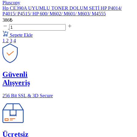
Pluscopy
Hp CE390A UYUMLU TONER DOLUM SETİ HP P4014/
P4015/ P4515/ HP 600/ M602/ M601/ M603/ M4555
386₺
Sepete Ekle
1
2
3
4
Güvenli
Alışveriş
256 Bit SSL & 3D Secure
Ücretsiz