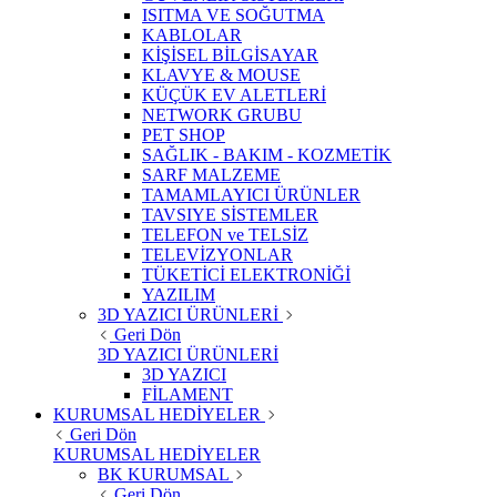
ISITMA VE SOĞUTMA
KABLOLAR
KİŞİSEL BİLGİSAYAR
KLAVYE & MOUSE
KÜÇÜK EV ALETLERİ
NETWORK GRUBU
PET SHOP
SAĞLIK - BAKIM - KOZMETİK
SARF MALZEME
TAMAMLAYICI ÜRÜNLER
TAVSIYE SİSTEMLER
TELEFON ve TELSİZ
TELEVİZYONLAR
TÜKETİCİ ELEKTRONİĞİ
YAZILIM
3D YAZICI ÜRÜNLERİ
Geri Dön
3D YAZICI ÜRÜNLERİ
3D YAZICI
FİLAMENT
KURUMSAL HEDİYELER
Geri Dön
KURUMSAL HEDİYELER
BK KURUMSAL
Geri Dön