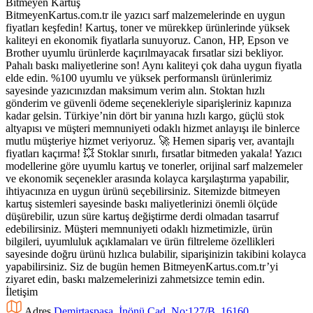
BitmeyenKartus.com.tr ile yazıcı sarf malzemelerinde en uygun
fiyatları keşfedin! Kartuş, toner ve mürekkep ürünlerinde yüksek
kaliteyi en ekonomik fiyatlarla sunuyoruz. Canon, HP, Epson ve
Brother uyumlu ürünlerde kaçırılmayacak fırsatlar sizi bekliyor.
Pahalı baskı maliyetlerine son! Aynı kaliteyi çok daha uygun fiyatla
elde edin. %100 uyumlu ve yüksek performanslı ürünlerimiz
sayesinde yazıcınızdan maksimum verim alın. Stoktan hızlı
gönderim ve güvenli ödeme seçenekleriyle siparişleriniz kapınıza
kadar gelsin. Türkiye’nin dört bir yanına hızlı kargo, güçlü stok
altyapısı ve müşteri memnuniyeti odaklı hizmet anlayışı ile binlerce
mutlu müşteriye hizmet veriyoruz. 🚀 Hemen sipariş ver, avantajlı
fiyatları kaçırma! 💥 Stoklar sınırlı, fırsatlar bitmeden yakala! Yazıcı
modellerine göre uyumlu kartuş ve tonerler, orijinal sarf malzemeler
ve ekonomik seçenekler arasında kolayca karşılaştırma yapabilir,
ihtiyacınıza en uygun ürünü seçebilirsiniz. Sitemizde bitmeyen
kartuş sistemleri sayesinde baskı maliyetlerinizi önemli ölçüde
düşürebilir, uzun süre kartuş değiştirme derdi olmadan tasarruf
edebilirsiniz. Müşteri memnuniyeti odaklı hizmetimizle, ürün
bilgileri, uyumluluk açıklamaları ve ürün filtreleme özellikleri
sayesinde doğru ürünü hızlıca bulabilir, siparişinizin takibini kolayca
yapabilirsiniz. Siz de bugün hemen BitmeyenKartus.com.tr’yi
ziyaret edin, baskı malzemelerinizi zahmetsizce temin edin.
İletişim
Adres
Demirtaşpaşa, İnönü Cad. No:127/B, 16160