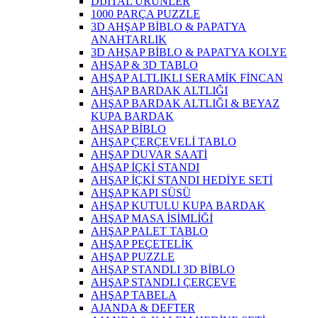
DİJİTAL ÜRÜNLER
1000 PARÇA PUZZLE
3D AHŞAP BİBLO & PAPATYA
ANAHTARLIK
3D AHŞAP BİBLO & PAPATYA KOLYE
AHŞAP & 3D TABLO
AHŞAP ALTLIKLI SERAMİK FİNCAN
AHŞAP BARDAK ALTLIĞI
AHŞAP BARDAK ALTLIĞI & BEYAZ
KUPA BARDAK
AHŞAP BİBLO
AHŞAP ÇERÇEVELİ TABLO
AHŞAP DUVAR SAATİ
AHŞAP İÇKİ STANDI
AHŞAP İÇKİ STANDI HEDİYE SETİ
AHŞAP KAPI SÜSÜ
AHŞAP KUTULU KUPA BARDAK
AHŞAP MASA İSİMLİĞİ
AHŞAP PALET TABLO
AHŞAP PEÇETELİK
AHŞAP PUZZLE
AHŞAP STANDLI 3D BİBLO
AHŞAP STANDLI ÇERÇEVE
AHŞAP TABELA
AJANDA & DEFTER