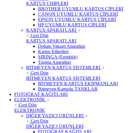
KARTUŞ CHİPLERİ
BROTHER UYUMLU KARTUŞ ÇİPLERİ
CANON UYUMLU KARTUŞ ÇİPLERİ
EPSON UYUMLU KARTUŞ ÇİPLERİ
HP UYUMLU KARTUŞ ÇİPLERİ
KARTUŞ APARATLARI
Geri Dön
KARTUŞ APARATLARI
Dolum Vakum Aparatları
Kartuş Etiketleri
ŞIRINGA (Enjektör)
Taşıma Aparatları
BİTMEYEN KARTUŞ SİSTEMLERİ
Geri Dön
BİTMEYEN KARTUŞ SİSTEMLERİ
BİTMEYEN KARTUŞ EKİPMANLARI
Bitmeyen Kartuşlu TANKLAR
FOTOĞRAF KAĞITLARI
ELEKTRONİK
Geri Dön
ELEKTRONİK
DİĞER YAZICI ÜRÜNLERİ
Geri Dön
DİĞER YAZICI ÜRÜNLERİ
FOTOĞRAF KAĞITLARI