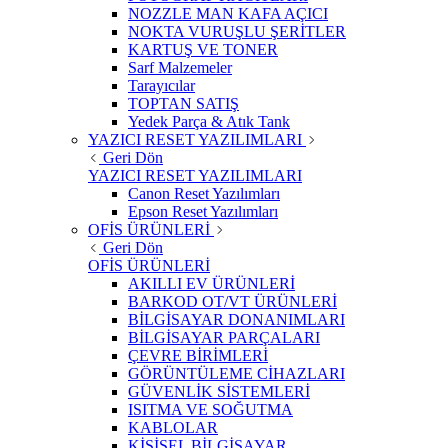
NOZZLE MAN KAFA AÇICI
NOKTA VURUŞLU ŞERİTLER
KARTUŞ VE TONER
Sarf Malzemeler
Tarayıcılar
TOPTAN SATIŞ
Yedek Parça & Atık Tank
YAZICI RESET YAZILIMLARI
Geri Dön
YAZICI RESET YAZILIMLARI
Canon Reset Yazılımları
Epson Reset Yazılımları
OFİS ÜRÜNLERİ
Geri Dön
OFİS ÜRÜNLERİ
AKILLI EV ÜRÜNLERİ
BARKOD OT/VT ÜRÜNLERİ
BİLGİSAYAR DONANIMLARI
BİLGİSAYAR PARÇALARI
ÇEVRE BİRİMLERİ
GÖRÜNTÜLEME CİHAZLARI
GÜVENLİK SİSTEMLERİ
ISITMA VE SOĞUTMA
KABLOLAR
KİŞİSEL BİLGİSAYAR