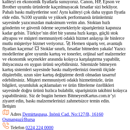
kaliteyi en ekonomik fiyatlarla sunuyoruz. Canon, HP, Epson ve
Brother uyumlu ürünlerde kaçırılmayacak fırsatlar sizi bekliyor.
Pahalı baskı maliyetlerine son! Aynı kaliteyi çok daha uygun fiyatla
elde edin. %100 uyumlu ve yüksek performanslı ürünlerimiz
sayesinde yazıcınızdan maksimum verim alın. Stoktan hızlı
gönderim ve güvenli ödeme seçenekleriyle siparişleriniz kapınıza
kadar gelsin. Türkiye’nin dört bir yanına hızlı kargo, güçlü stok
altyapısı ve müşteri memnuniyeti odaklı hizmet anlayışı ile binlerce
mutlu müşteriye hizmet veriyoruz. 🚀 Hemen sipariş ver, avantajlı
fiyatları kaçırma! 💥 Stoklar sınırlı, fırsatlar bitmeden yakala! Yazıcı
modellerine göre uyumlu kartuş ve tonerler, orijinal sarf malzemeler
ve ekonomik seçenekler arasında kolayca karşılaştırma yapabilir,
ihtiyacınıza en uygun ürünü seçebilirsiniz. Sitemizde bitmeyen
kartuş sistemleri sayesinde baskı maliyetlerinizi önemli ölçüde
düşürebilir, uzun süre kartuş değiştirme derdi olmadan tasarruf
edebilirsiniz. Müşteri memnuniyeti odaklı hizmetimizle, ürün
bilgileri, uyumluluk açıklamaları ve ürün filtreleme özellikleri
sayesinde doğru ürünü hızlıca bulabilir, siparişinizin takibini kolayca
yapabilirsiniz. Siz de bugün hemen BitmeyenKartus.com.tr’yi
ziyaret edin, baskı malzemelerinizi zahmetsizce temin edin.
İletişim
Adres
Demirtaşpaşa, İnönü Cad. No:127/B, 16160
Osmangazi̇/Bursa
Telefon
0224 224 0000