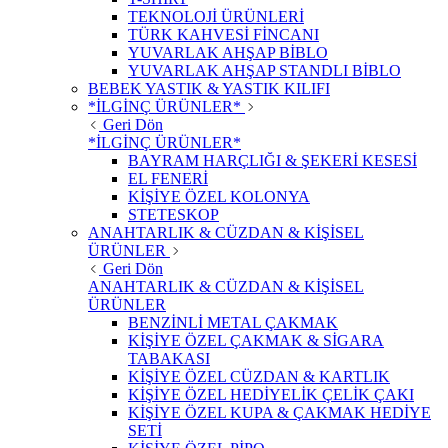
TEKNOLOJİ ÜRÜNLERİ
TÜRK KAHVESİ FİNCANI
YUVARLAK AHŞAP BİBLO
YUVARLAK AHŞAP STANDLI BİBLO
BEBEK YASTIK & YASTIK KILIFI
*İLGİNÇ ÜRÜNLER*
Geri Dön
*İLGİNÇ ÜRÜNLER*
BAYRAM HARÇLIĞI & ŞEKERİ KESESİ
EL FENERİ
KİŞİYE ÖZEL KOLONYA
STETESKOP
ANAHTARLIK & CÜZDAN & KİŞİSEL
ÜRÜNLER
Geri Dön
ANAHTARLIK & CÜZDAN & KİŞİSEL
ÜRÜNLER
BENZİNLİ METAL ÇAKMAK
KİŞİYE ÖZEL ÇAKMAK & SİGARA
TABAKASI
KİŞİYE ÖZEL CÜZDAN & KARTLIK
KİŞİYE ÖZEL HEDİYELİK ÇELİK ÇAKI
KİŞİYE ÖZEL KUPA & ÇAKMAK HEDİYE
SETİ