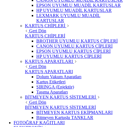
CANON UYUMLU MUADİL KARTUŞLAR
EPSON UYUMLU MUADİL KARTUŞLAR
HP UYUMLU MUADİL KARTUŞLAR
LEXMARK UYUMLU MUADİL
KARTUŞLAR
KARTUŞ CHİPLERİ
Geri Dön
KARTUŞ CHİPLERİ
BROTHER UYUMLU KARTUŞ ÇİPLERİ
CANON UYUMLU KARTUŞ ÇİPLERİ
EPSON UYUMLU KARTUŞ ÇİPLERİ
HP UYUMLU KARTUŞ ÇİPLERİ
KARTUŞ APARATLARI
Geri Dön
KARTUŞ APARATLARI
Dolum Vakum Aparatları
Kartuş Etiketleri
ŞIRINGA (Enjektör)
Taşıma Aparatları
BİTMEYEN KARTUŞ SİSTEMLERİ
Geri Dön
BİTMEYEN KARTUŞ SİSTEMLERİ
BİTMEYEN KARTUŞ EKİPMANLARI
Bitmeyen Kartuşlu TANKLAR
FOTOĞRAF KAĞITLARI