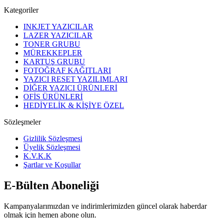
Kategoriler
INKJET YAZICILAR
LAZER YAZICILAR
TONER GRUBU
MÜREKKEPLER
KARTUŞ GRUBU
FOTOĞRAF KAĞITLARI
YAZICI RESET YAZILIMLARI
DİĞER YAZICI ÜRÜNLERİ
OFİS ÜRÜNLERİ
HEDİYELİK & KİŞİYE ÖZEL
Sözleşmeler
Gizlilik Sözleşmesi
Üyelik Sözleşmesi
K.V.K.K
Şartlar ve Koşullar
E-Bülten Aboneliği
Kampanyalarımızdan ve indirimlerimizden güncel olarak haberdar
olmak için hemen abone olun.