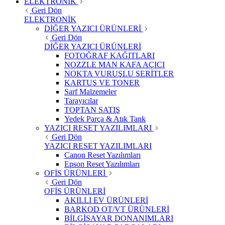
ELEKTRONİK
Geri Dön
ELEKTRONİK
DİĞER YAZICI ÜRÜNLERİ
Geri Dön
DİĞER YAZICI ÜRÜNLERİ
FOTOĞRAF KAĞITLARI
NOZZLE MAN KAFA AÇICI
NOKTA VURUŞLU ŞERİTLER
KARTUŞ VE TONER
Sarf Malzemeler
Tarayıcılar
TOPTAN SATIŞ
Yedek Parça & Atık Tank
YAZICI RESET YAZILIMLARI
Geri Dön
YAZICI RESET YAZILIMLARI
Canon Reset Yazılımları
Epson Reset Yazılımları
OFİS ÜRÜNLERİ
Geri Dön
OFİS ÜRÜNLERİ
AKILLI EV ÜRÜNLERİ
BARKOD OT/VT ÜRÜNLERİ
BİLGİSAYAR DONANIMLARI