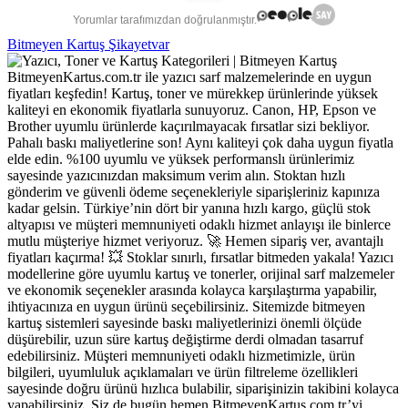
Yorumlar tarafımızdan doğrulanmıştır.
Bitmeyen Kartuş Şikayetvar
BitmeyenKartus.com.tr ile yazıcı sarf malzemelerinde en uygun
fiyatları keşfedin! Kartuş, toner ve mürekkep ürünlerinde yüksek
kaliteyi en ekonomik fiyatlarla sunuyoruz. Canon, HP, Epson ve
Brother uyumlu ürünlerde kaçırılmayacak fırsatlar sizi bekliyor.
Pahalı baskı maliyetlerine son! Aynı kaliteyi çok daha uygun fiyatla
elde edin. %100 uyumlu ve yüksek performanslı ürünlerimiz
sayesinde yazıcınızdan maksimum verim alın. Stoktan hızlı
gönderim ve güvenli ödeme seçenekleriyle siparişleriniz kapınıza
kadar gelsin. Türkiye’nin dört bir yanına hızlı kargo, güçlü stok
altyapısı ve müşteri memnuniyeti odaklı hizmet anlayışı ile binlerce
mutlu müşteriye hizmet veriyoruz. 🚀 Hemen sipariş ver, avantajlı
fiyatları kaçırma! 💥 Stoklar sınırlı, fırsatlar bitmeden yakala! Yazıcı
modellerine göre uyumlu kartuş ve tonerler, orijinal sarf malzemeler
ve ekonomik seçenekler arasında kolayca karşılaştırma yapabilir,
ihtiyacınıza en uygun ürünü seçebilirsiniz. Sitemizde bitmeyen
kartuş sistemleri sayesinde baskı maliyetlerinizi önemli ölçüde
düşürebilir, uzun süre kartuş değiştirme derdi olmadan tasarruf
edebilirsiniz. Müşteri memnuniyeti odaklı hizmetimizle, ürün
bilgileri, uyumluluk açıklamaları ve ürün filtreleme özellikleri
sayesinde doğru ürünü hızlıca bulabilir, siparişinizin takibini kolayca
yapabilirsiniz. Siz de bugün hemen BitmeyenKartus.com.tr’yi