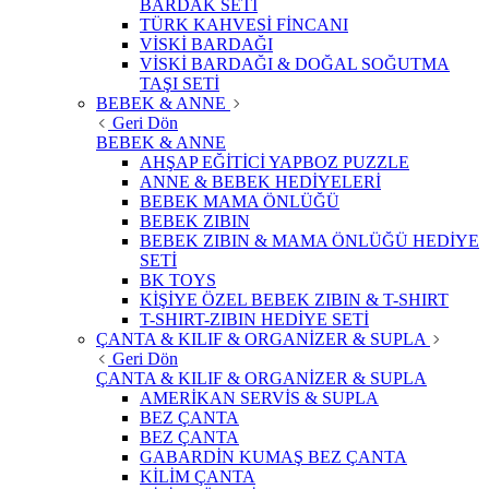
BARDAK SETİ
TÜRK KAHVESİ FİNCANI
VİSKİ BARDAĞI
VİSKİ BARDAĞI & DOĞAL SOĞUTMA
TAŞI SETİ
BEBEK & ANNE
Geri Dön
BEBEK & ANNE
AHŞAP EĞİTİCİ YAPBOZ PUZZLE
ANNE & BEBEK HEDİYELERİ
BEBEK MAMA ÖNLÜĞÜ
BEBEK ZIBIN
BEBEK ZIBIN & MAMA ÖNLÜĞÜ HEDİYE
SETİ
BK TOYS
KİŞİYE ÖZEL BEBEK ZIBIN & T-SHIRT
T-SHIRT-ZIBIN HEDİYE SETİ
ÇANTA & KILIF & ORGANİZER & SUPLA
Geri Dön
ÇANTA & KILIF & ORGANİZER & SUPLA
AMERİKAN SERVİS & SUPLA
BEZ ÇANTA
BEZ ÇANTA
GABARDİN KUMAŞ BEZ ÇANTA
KİLİM ÇANTA