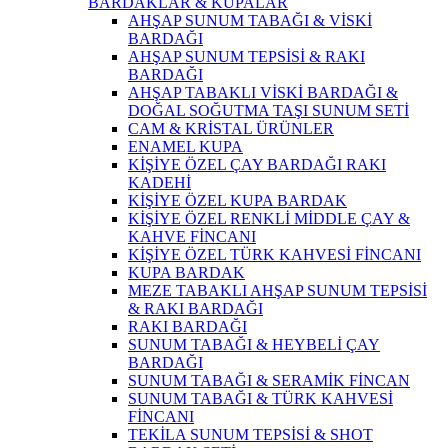
BARDAKLAR & KUPALAR
AHŞAP SUNUM TABAĞI & VİSKİ
BARDAĞI
AHŞAP SUNUM TEPSİSİ & RAKI
BARDAĞI
AHŞAP TABAKLI VİSKİ BARDAĞI &
DOĞAL SOĞUTMA TAŞI SUNUM SETİ
CAM & KRİSTAL ÜRÜNLER
ENAMEL KUPA
KİŞİYE ÖZEL ÇAY BARDAĞI RAKI
KADEHİ
KİŞİYE ÖZEL KUPA BARDAK
KİŞİYE ÖZEL RENKLİ MİDDLE ÇAY &
KAHVE FİNCANI
KİŞİYE ÖZEL TÜRK KAHVESİ FİNCANI
KUPA BARDAK
MEZE TABAKLI AHŞAP SUNUM TEPSİSİ
& RAKI BARDAĞI
RAKI BARDAĞI
SUNUM TABAĞI & HEYBELİ ÇAY
BARDAĞI
SUNUM TABAĞI & SERAMİK FİNCAN
SUNUM TABAĞI & TÜRK KAHVESİ
FİNCANI
TEKİLA SUNUM TEPSİSİ & SHOT