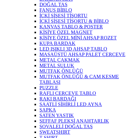
DOĞAL TAŞ
FANUS BİBLO
İÇKİ ŞİŞESİ TİŞORTU
İÇKİ ŞİŞESİ TİŞORTU & BİBLO
KANVAS TABLO & POSTER
KİŞİYE ÖZEL MAGNET
KİŞİYE ÖZEL MİNİ AHŞAP ROZET
KUPA BARDAK
LED IŞIKLI 3D AHŞAP TABLO
MASAÜSTÜ AHŞAP PALET ÇERÇEVE
METAL ÇAKMAK
METAL SULUK
MUTFAK ÖNLÜĞÜ
MUTFAK ÖNLÜĞÜ & CAM KESME
TABLASI
PUZZLE
RAFLI ÇERÇEVE TABLO
RAKI BARDAĞI
SAATLİ SİHİRLİ LED AYNA
ŞAPKA
SATEN YASTIK
ŞEFFAF PLEKSİ ANAHTARLIK
ŞOVALELİ DOĞAL TAŞ
SWEATSHIRT
T-SHIRT