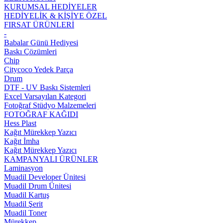
KURUMSAL HEDİYELER
HEDİYELİK & KİŞİYE ÖZEL
FIRSAT ÜRÜNLERİ
-
Babalar Günü Hediyesi
Baskı Çözümleri
Chip
Citycoco Yedek Parça
Drum
DTF - UV Baskı Sistemleri
Excel Varsayılan Kategori
Fotoğraf Stüdyo Malzemeleri
FOTOĞRAF KAĞIDI
Hess Plast
Kağıt Mürekkep Yazıcı
Kağıt İmha
Kağıt Mürekkep Yazıcı
KAMPANYALI ÜRÜNLER
Laminasyon
Muadil Developer Ünitesi
Muadil Drum Ünitesi
Muadil Kartuş
Muadil Şerit
Muadil Toner
Mürekkep