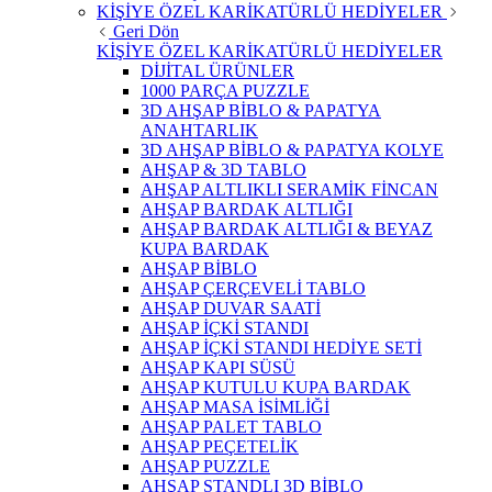
KİŞİYE ÖZEL KARİKATÜRLÜ HEDİYELER
Geri Dön
KİŞİYE ÖZEL KARİKATÜRLÜ HEDİYELER
DİJİTAL ÜRÜNLER
1000 PARÇA PUZZLE
3D AHŞAP BİBLO & PAPATYA
ANAHTARLIK
3D AHŞAP BİBLO & PAPATYA KOLYE
AHŞAP & 3D TABLO
AHŞAP ALTLIKLI SERAMİK FİNCAN
AHŞAP BARDAK ALTLIĞI
AHŞAP BARDAK ALTLIĞI & BEYAZ
KUPA BARDAK
AHŞAP BİBLO
AHŞAP ÇERÇEVELİ TABLO
AHŞAP DUVAR SAATİ
AHŞAP İÇKİ STANDI
AHŞAP İÇKİ STANDI HEDİYE SETİ
AHŞAP KAPI SÜSÜ
AHŞAP KUTULU KUPA BARDAK
AHŞAP MASA İSİMLİĞİ
AHŞAP PALET TABLO
AHŞAP PEÇETELİK
AHŞAP PUZZLE
AHŞAP STANDLI 3D BİBLO