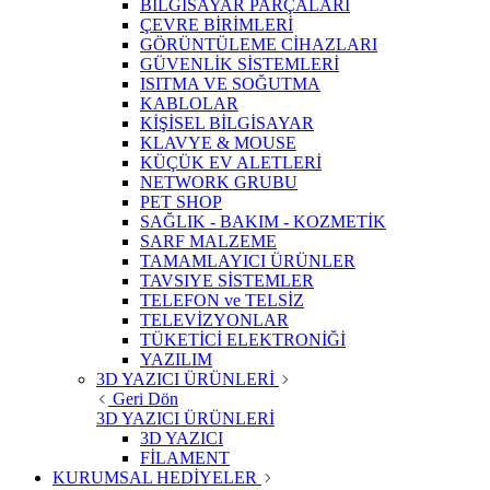
BİLGİSAYAR PARÇALARI
ÇEVRE BİRİMLERİ
GÖRÜNTÜLEME CİHAZLARI
GÜVENLİK SİSTEMLERİ
ISITMA VE SOĞUTMA
KABLOLAR
KİŞİSEL BİLGİSAYAR
KLAVYE & MOUSE
KÜÇÜK EV ALETLERİ
NETWORK GRUBU
PET SHOP
SAĞLIK - BAKIM - KOZMETİK
SARF MALZEME
TAMAMLAYICI ÜRÜNLER
TAVSIYE SİSTEMLER
TELEFON ve TELSİZ
TELEVİZYONLAR
TÜKETİCİ ELEKTRONİĞİ
YAZILIM
3D YAZICI ÜRÜNLERİ
Geri Dön
3D YAZICI ÜRÜNLERİ
3D YAZICI
FİLAMENT
KURUMSAL HEDİYELER