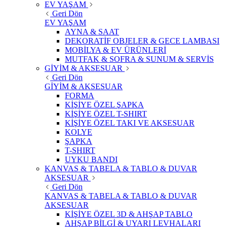
EV YAŞAM
Geri Dön
EV YAŞAM
AYNA & SAAT
DEKORATİF OBJELER & GECE LAMBASI
MOBİLYA & EV ÜRÜNLERİ
MUTFAK & SOFRA & SUNUM & SERVİS
GİYİM & AKSESUAR
Geri Dön
GİYİM & AKSESUAR
FORMA
KİŞİYE ÖZEL ŞAPKA
KİŞİYE ÖZEL T-SHIRT
KİŞİYE ÖZEL TAKI VE AKSESUAR
KOLYE
ŞAPKA
T-SHIRT
UYKU BANDI
KANVAS & TABELA & TABLO & DUVAR
AKSESUAR
Geri Dön
KANVAS & TABELA & TABLO & DUVAR
AKSESUAR
KİŞİYE ÖZEL 3D & AHŞAP TABLO
AHŞAP BİLGİ & UYARI LEVHALARI