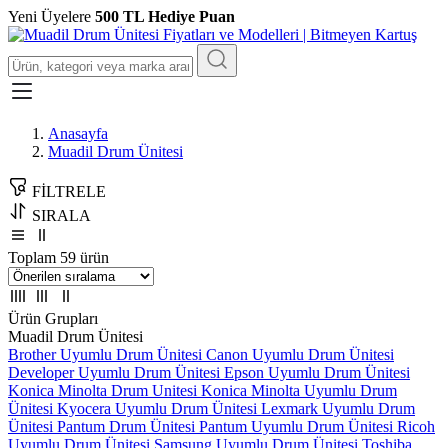
Yeni Üyelere
500 TL Hediye Puan
Anasayfa
Muadil Drum Ünitesi
FİLTRELE
SIRALA
Toplam 59 ürün
Ürün Grupları
Muadil Drum Ünitesi
Brother Uyumlu Drum Ünitesi
Canon Uyumlu Drum Ünitesi
Developer Uyumlu Drum Ünitesi
Epson Uyumlu Drum Ünitesi
Konica Minolta Drum Unitesi
Konica Minolta Uyumlu Drum
Ünitesi
Kyocera Uyumlu Drum Ünitesi
Lexmark Uyumlu Drum
Ünitesi
Pantum Drum Ünitesi
Pantum Uyumlu Drum Ünitesi
Ricoh
Uyumlu Drum Ünitesi
Samsung Uyumlu Drum Ünitesi
Toshiba