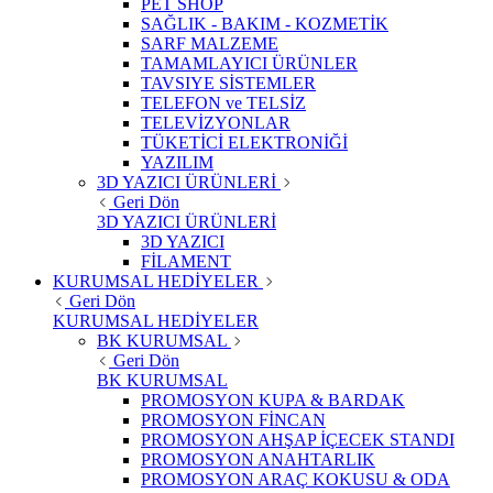
PET SHOP
SAĞLIK - BAKIM - KOZMETİK
SARF MALZEME
TAMAMLAYICI ÜRÜNLER
TAVSIYE SİSTEMLER
TELEFON ve TELSİZ
TELEVİZYONLAR
TÜKETİCİ ELEKTRONİĞİ
YAZILIM
3D YAZICI ÜRÜNLERİ
Geri Dön
3D YAZICI ÜRÜNLERİ
3D YAZICI
FİLAMENT
KURUMSAL HEDİYELER
Geri Dön
KURUMSAL HEDİYELER
BK KURUMSAL
Geri Dön
BK KURUMSAL
PROMOSYON KUPA & BARDAK
PROMOSYON FİNCAN
PROMOSYON AHŞAP İÇECEK STANDI
PROMOSYON ANAHTARLIK
PROMOSYON ARAÇ KOKUSU & ODA