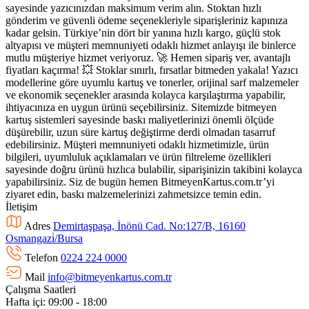
sayesinde yazıcınızdan maksimum verim alın. Stoktan hızlı
gönderim ve güvenli ödeme seçenekleriyle siparişleriniz kapınıza
kadar gelsin. Türkiye’nin dört bir yanına hızlı kargo, güçlü stok
altyapısı ve müşteri memnuniyeti odaklı hizmet anlayışı ile binlerce
mutlu müşteriye hizmet veriyoruz. 🚀 Hemen sipariş ver, avantajlı
fiyatları kaçırma! 💥 Stoklar sınırlı, fırsatlar bitmeden yakala! Yazıcı
modellerine göre uyumlu kartuş ve tonerler, orijinal sarf malzemeler
ve ekonomik seçenekler arasında kolayca karşılaştırma yapabilir,
ihtiyacınıza en uygun ürünü seçebilirsiniz. Sitemizde bitmeyen
kartuş sistemleri sayesinde baskı maliyetlerinizi önemli ölçüde
düşürebilir, uzun süre kartuş değiştirme derdi olmadan tasarruf
edebilirsiniz. Müşteri memnuniyeti odaklı hizmetimizle, ürün
bilgileri, uyumluluk açıklamaları ve ürün filtreleme özellikleri
sayesinde doğru ürünü hızlıca bulabilir, siparişinizin takibini kolayca
yapabilirsiniz. Siz de bugün hemen BitmeyenKartus.com.tr’yi
ziyaret edin, baskı malzemelerinizi zahmetsizce temin edin.
İletişim
Adres
Demirtaşpaşa, İnönü Cad. No:127/B, 16160
Osmangazi̇/Bursa
Telefon
0224 224 0000
Mail
info@bitmeyenkartus.com.tr
Çalışma Saatleri
Hafta içi: 09:00 - 18:00