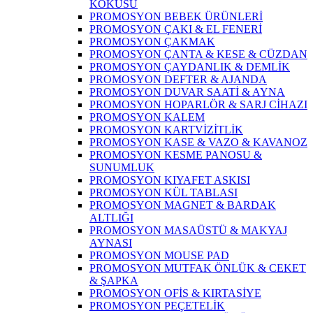
KOKUSU
PROMOSYON BEBEK ÜRÜNLERİ
PROMOSYON ÇAKI & EL FENERİ
PROMOSYON ÇAKMAK
PROMOSYON ÇANTA & KESE & CÜZDAN
PROMOSYON ÇAYDANLIK & DEMLİK
PROMOSYON DEFTER & AJANDA
PROMOSYON DUVAR SAATİ & AYNA
PROMOSYON HOPARLÖR & SARJ CİHAZI
PROMOSYON KALEM
PROMOSYON KARTVİZİTLİK
PROMOSYON KASE & VAZO & KAVANOZ
PROMOSYON KESME PANOSU &
SUNUMLUK
PROMOSYON KIYAFET ASKISI
PROMOSYON KÜL TABLASI
PROMOSYON MAGNET & BARDAK
ALTLIĞI
PROMOSYON MASAÜSTÜ & MAKYAJ
AYNASI
PROMOSYON MOUSE PAD
PROMOSYON MUTFAK ÖNLÜK & CEKET
& ŞAPKA
PROMOSYON OFİS & KIRTASİYE
PROMOSYON PEÇETELİK