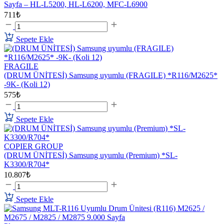
Sayfa – HL-L5200, HL-L6200, MFC-L6900
711₺
Sepete Ekle
FRAGILE
(DRUM ÜNİTESİ) Samsung uyumlu (FRAGILE) *R116/M2625*
-9K- (Koli 12)
575₺
Sepete Ekle
COPIER GROUP
(DRUM ÜNİTESİ) Samsung uyumlu (Premium) *SL-
K3300/R704*
10.807₺
Sepete Ekle