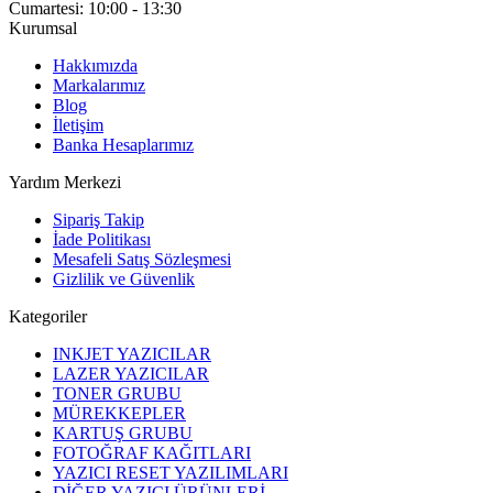
Cumartesi: 10:00 - 13:30
Kurumsal
Hakkımızda
Markalarımız
Blog
İletişim
Banka Hesaplarımız
Yardım Merkezi
Sipariş Takip
İade Politikası
Mesafeli Satış Sözleşmesi
Gizlilik ve Güvenlik
Kategoriler
INKJET YAZICILAR
LAZER YAZICILAR
TONER GRUBU
MÜREKKEPLER
KARTUŞ GRUBU
FOTOĞRAF KAĞITLARI
YAZICI RESET YAZILIMLARI
DİĞER YAZICI ÜRÜNLERİ