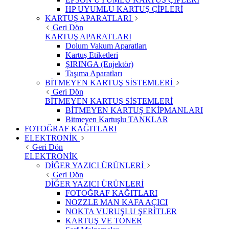
HP UYUMLU KARTUŞ ÇİPLERİ
KARTUŞ APARATLARI
Geri Dön
KARTUŞ APARATLARI
Dolum Vakum Aparatları
Kartuş Etiketleri
ŞIRINGA (Enjektör)
Taşıma Aparatları
BİTMEYEN KARTUŞ SİSTEMLERİ
Geri Dön
BİTMEYEN KARTUŞ SİSTEMLERİ
BİTMEYEN KARTUŞ EKİPMANLARI
Bitmeyen Kartuşlu TANKLAR
FOTOĞRAF KAĞITLARI
ELEKTRONİK
Geri Dön
ELEKTRONİK
DİĞER YAZICI ÜRÜNLERİ
Geri Dön
DİĞER YAZICI ÜRÜNLERİ
FOTOĞRAF KAĞITLARI
NOZZLE MAN KAFA AÇICI
NOKTA VURUŞLU ŞERİTLER
KARTUŞ VE TONER