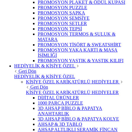
PROMOSYON PLAKET & ÖDÜL KUPASI
PROMOSYON PUZZLE
PROMOSYON ŞAPKA
PROMOSYON ŞEMSİYE
PROMOSYON SETLER
PROMOSYON TEPSİ
PROMOSYON TERMOS & SULUK &
MATARA
PROMOSYON TİŞÖRT & SWEATSHİRT
PROMOSYON YAKA KARTI & MASA
İSİMLİĞİ
PROMOSYON YASTIK & YASTIK KILIFI
HEDİYELİK & KİŞİYE ÖZEL
Geri Dön
HEDİYELİK & KİŞİYE ÖZEL
KİŞİYE ÖZEL KARİKATÜRLÜ HEDİYELER
Geri Dön
KİŞİYE ÖZEL KARİKATÜRLÜ HEDİYELER
DİJİTAL ÜRÜNLER
1000 PARÇA PUZZLE
3D AHŞAP BİBLO & PAPATYA
ANAHTARLIK
3D AHŞAP BİBLO & PAPATYA KOLYE
AHŞAP & 3D TABLO
AHŞAP ALTLIKLI SERAMİK FİNCAN