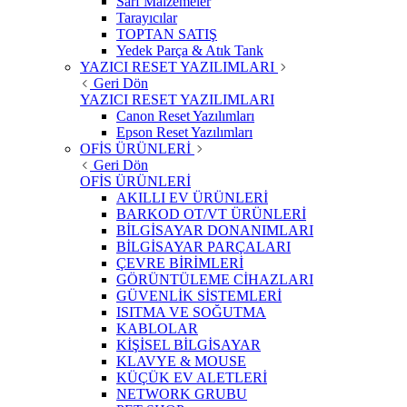
Sarf Malzemeler
Tarayıcılar
TOPTAN SATIŞ
Yedek Parça & Atık Tank
YAZICI RESET YAZILIMLARI
Geri Dön
YAZICI RESET YAZILIMLARI
Canon Reset Yazılımları
Epson Reset Yazılımları
OFİS ÜRÜNLERİ
Geri Dön
OFİS ÜRÜNLERİ
AKILLI EV ÜRÜNLERİ
BARKOD OT/VT ÜRÜNLERİ
BİLGİSAYAR DONANIMLARI
BİLGİSAYAR PARÇALARI
ÇEVRE BİRİMLERİ
GÖRÜNTÜLEME CİHAZLARI
GÜVENLİK SİSTEMLERİ
ISITMA VE SOĞUTMA
KABLOLAR
KİŞİSEL BİLGİSAYAR
KLAVYE & MOUSE
KÜÇÜK EV ALETLERİ
NETWORK GRUBU