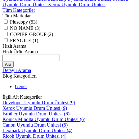
Uyumlu Drum Ünitesi
Xerox Uyumlu Drum Ünitesi
Tüm Kategoriler
Tüm Markalar
Pluscopy (53)
NO NAME (3)
COPIER GROUP (2)
FRAGILE (1)
Hızlı Arama
Hızlı Ürün Arama
Ara
Detaylı Arama
Blog Kategorileri
Genel
İlgili Alt Kategoriler
Developer Uyumlu Drum Ünitesi
(9)
Xerox Uyumlu Drum Ünitesi
(9)
Brother Uyumlu Drum Ünitesi
(6)
Konica Minolta Uyumlu Drum Ünitesi
(6)
Canon Uyumlu Drum Ünitesi
(5)
Lexmark Uyumlu Drum Ünitesi
(4)
Ricoh Uyumlu Drum Ünitesi
(4)