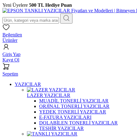
Yeni Üyelere
500 TL Hediye Puan
Beğenilen
Ürünler
Giriş Yap
Kayıt Ol
Sepetim
YAZICILAR
LAZER YAZICILAR
MUADİL TONERLİ YAZICILAR
ORJİNAL TONERLİ YAZICILAR
YEDEK TONERLİ YAZICILAR
E-FATURA YAZICILARI
DOLABİLEN TONERLİ YAZICILAR
TEŞHİR YAZICILAR