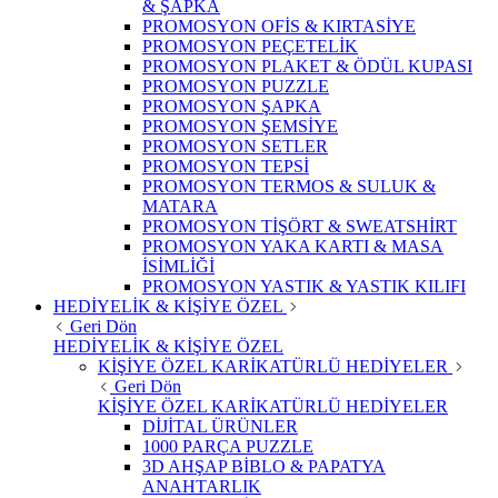
& ŞAPKA
PROMOSYON OFİS & KIRTASİYE
PROMOSYON PEÇETELİK
PROMOSYON PLAKET & ÖDÜL KUPASI
PROMOSYON PUZZLE
PROMOSYON ŞAPKA
PROMOSYON ŞEMSİYE
PROMOSYON SETLER
PROMOSYON TEPSİ
PROMOSYON TERMOS & SULUK &
MATARA
PROMOSYON TİŞÖRT & SWEATSHİRT
PROMOSYON YAKA KARTI & MASA
İSİMLİĞİ
PROMOSYON YASTIK & YASTIK KILIFI
HEDİYELİK & KİŞİYE ÖZEL
Geri Dön
HEDİYELİK & KİŞİYE ÖZEL
KİŞİYE ÖZEL KARİKATÜRLÜ HEDİYELER
Geri Dön
KİŞİYE ÖZEL KARİKATÜRLÜ HEDİYELER
DİJİTAL ÜRÜNLER
1000 PARÇA PUZZLE
3D AHŞAP BİBLO & PAPATYA
ANAHTARLIK