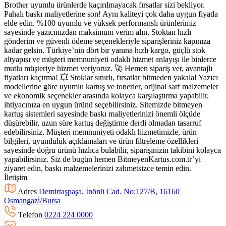
Brother uyumlu ürünlerde kaçırılmayacak fırsatlar sizi bekliyor.
Pahalı baskı maliyetlerine son! Aynı kaliteyi çok daha uygun fiyatla
elde edin. %100 uyumlu ve yüksek performanslı ürünlerimiz
sayesinde yazıcınızdan maksimum verim alın. Stoktan hızlı
gönderim ve güvenli ödeme seçenekleriyle siparişleriniz kapınıza
kadar gelsin. Türkiye’nin dört bir yanına hızlı kargo, güçlü stok
altyapısı ve müşteri memnuniyeti odaklı hizmet anlayışı ile binlerce
mutlu müşteriye hizmet veriyoruz. 🚀 Hemen sipariş ver, avantajlı
fiyatları kaçırma! 💥 Stoklar sınırlı, fırsatlar bitmeden yakala! Yazıcı
modellerine göre uyumlu kartuş ve tonerler, orijinal sarf malzemeler
ve ekonomik seçenekler arasında kolayca karşılaştırma yapabilir,
ihtiyacınıza en uygun ürünü seçebilirsiniz. Sitemizde bitmeyen
kartuş sistemleri sayesinde baskı maliyetlerinizi önemli ölçüde
düşürebilir, uzun süre kartuş değiştirme derdi olmadan tasarruf
edebilirsiniz. Müşteri memnuniyeti odaklı hizmetimizle, ürün
bilgileri, uyumluluk açıklamaları ve ürün filtreleme özellikleri
sayesinde doğru ürünü hızlıca bulabilir, siparişinizin takibini kolayca
yapabilirsiniz. Siz de bugün hemen BitmeyenKartus.com.tr’yi
ziyaret edin, baskı malzemelerinizi zahmetsizce temin edin.
İletişim
Adres
Demirtaşpaşa, İnönü Cad. No:127/B, 16160
Osmangazi̇/Bursa
Telefon
0224 224 0000