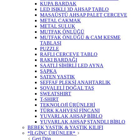
KUPA BARDAK
LED IŞIKLI 3D AHŞAP TABLO
MASAÜSTÜ AHŞAP PALET ÇERÇEVE
METAL ÇAKMAK
METAL SULUK
MUTFAK ÖNLÜĞÜ
MUTFAK ÖNLÜĞÜ & CAM KESME
TABLASI
PUZZLE
RAFLI ÇERÇEVE TABLO
RAKI BARDAĞI
SAATLİ SİHİRLİ LED AYNA
ŞAPKA
SATEN YASTIK
ŞEFFAF PLEKSİ ANAHTARLIK
ŞOVALELİ DOĞAL TAŞ
SWEATSHIRT
T-SHIRT
TEKNOLOJİ ÜRÜNLERİ
TÜRK KAHVESİ FİNCANI
YUVARLAK AHŞAP BİBLO
YUVARLAK AHŞAP STANDLI BİBLO
BEBEK YASTIK & YASTIK KILIFI
*İLGİNÇ ÜRÜNLER*
Geri Dön