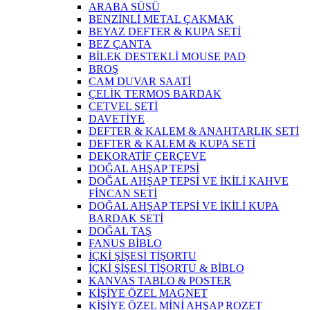
ARABA SÜSÜ
BENZİNLİ METAL ÇAKMAK
BEYAZ DEFTER & KUPA SETİ
BEZ ÇANTA
BİLEK DESTEKLİ MOUSE PAD
BROŞ
CAM DUVAR SAATİ
ÇELİK TERMOS BARDAK
CETVEL SETİ
DAVETİYE
DEFTER & KALEM & ANAHTARLIK SETİ
DEFTER & KALEM & KUPA SETİ
DEKORATİF ÇERÇEVE
DOĞAL AHŞAP TEPSİ
DOĞAL AHŞAP TEPSİ VE İKİLİ KAHVE
FİNCAN SETİ
DOĞAL AHŞAP TEPSİ VE İKİLİ KUPA
BARDAK SETİ
DOĞAL TAŞ
FANUS BİBLO
İÇKİ ŞİŞESİ TİŞORTU
İÇKİ ŞİŞESİ TİŞORTU & BİBLO
KANVAS TABLO & POSTER
KİŞİYE ÖZEL MAGNET
KİŞİYE ÖZEL MİNİ AHŞAP ROZET