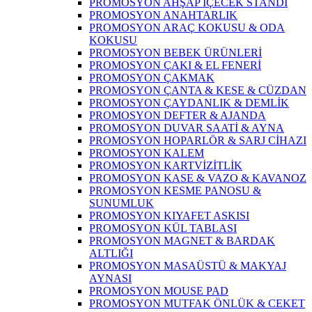
PROMOSYON AHŞAP İÇECEK STANDI
PROMOSYON ANAHTARLIK
PROMOSYON ARAÇ KOKUSU & ODA
KOKUSU
PROMOSYON BEBEK ÜRÜNLERİ
PROMOSYON ÇAKI & EL FENERİ
PROMOSYON ÇAKMAK
PROMOSYON ÇANTA & KESE & CÜZDAN
PROMOSYON ÇAYDANLIK & DEMLİK
PROMOSYON DEFTER & AJANDA
PROMOSYON DUVAR SAATİ & AYNA
PROMOSYON HOPARLÖR & SARJ CİHAZI
PROMOSYON KALEM
PROMOSYON KARTVİZİTLİK
PROMOSYON KASE & VAZO & KAVANOZ
PROMOSYON KESME PANOSU &
SUNUMLUK
PROMOSYON KIYAFET ASKISI
PROMOSYON KÜL TABLASI
PROMOSYON MAGNET & BARDAK
ALTLIĞI
PROMOSYON MASAÜSTÜ & MAKYAJ
AYNASI
PROMOSYON MOUSE PAD
PROMOSYON MUTFAK ÖNLÜK & CEKET