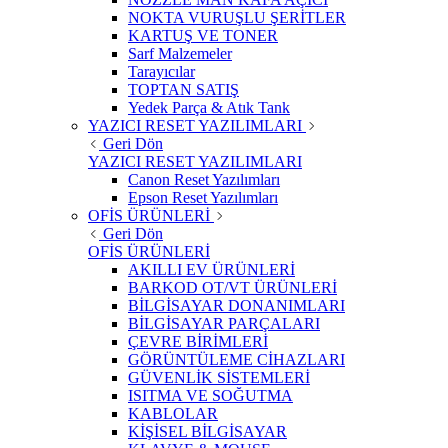
NOKTA VURUŞLU ŞERİTLER
KARTUŞ VE TONER
Sarf Malzemeler
Tarayıcılar
TOPTAN SATIŞ
Yedek Parça & Atık Tank
YAZICI RESET YAZILIMLARI
Geri Dön
YAZICI RESET YAZILIMLARI
Canon Reset Yazılımları
Epson Reset Yazılımları
OFİS ÜRÜNLERİ
Geri Dön
OFİS ÜRÜNLERİ
AKILLI EV ÜRÜNLERİ
BARKOD OT/VT ÜRÜNLERİ
BİLGİSAYAR DONANIMLARI
BİLGİSAYAR PARÇALARI
ÇEVRE BİRİMLERİ
GÖRÜNTÜLEME CİHAZLARI
GÜVENLİK SİSTEMLERİ
ISITMA VE SOĞUTMA
KABLOLAR
KİŞİSEL BİLGİSAYAR