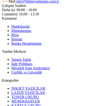
Mail
info@bitmeyenkartus.com.tr
Çalışma Saatleri
Hafta içi: 09:00 - 18:00
Cumartesi: 10:00 - 13:30
Kurumsal
Hakkımızda
Markalarımız
Blog
İletişim
Banka Hesaplarımız
Yardım Merkezi
Sipariş Takip
İade Politikası
Mesafeli Satış Sözleşmesi
Gizlilik ve Güvenlik
Kategoriler
INKJET YAZICILAR
LAZER YAZICILAR
TONER GRUBU
MÜREKKEPLER
KARTUŞ GRUBU