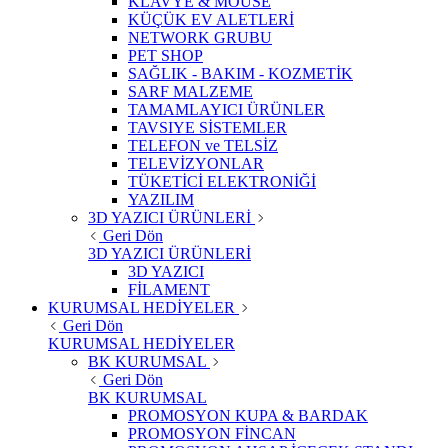
KLAVYE & MOUSE
KÜÇÜK EV ALETLERİ
NETWORK GRUBU
PET SHOP
SAĞLIK - BAKIM - KOZMETİK
SARF MALZEME
TAMAMLAYICI ÜRÜNLER
TAVSIYE SİSTEMLER
TELEFON ve TELSİZ
TELEVİZYONLAR
TÜKETİCİ ELEKTRONİĞİ
YAZILIM
3D YAZICI ÜRÜNLERİ
Geri Dön
3D YAZICI ÜRÜNLERİ
3D YAZICI
FİLAMENT
KURUMSAL HEDİYELER
Geri Dön
KURUMSAL HEDİYELER
BK KURUMSAL
Geri Dön
BK KURUMSAL
PROMOSYON KUPA & BARDAK
PROMOSYON FİNCAN