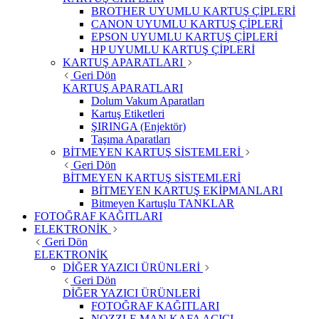
BROTHER UYUMLU KARTUŞ ÇİPLERİ
CANON UYUMLU KARTUŞ ÇİPLERİ
EPSON UYUMLU KARTUŞ ÇİPLERİ
HP UYUMLU KARTUŞ ÇİPLERİ
KARTUŞ APARATLARI
Geri Dön
KARTUŞ APARATLARI
Dolum Vakum Aparatları
Kartuş Etiketleri
ŞIRINGA (Enjektör)
Taşıma Aparatları
BİTMEYEN KARTUŞ SİSTEMLERİ
Geri Dön
BİTMEYEN KARTUŞ SİSTEMLERİ
BİTMEYEN KARTUŞ EKİPMANLARI
Bitmeyen Kartuşlu TANKLAR
FOTOĞRAF KAĞITLARI
ELEKTRONİK
Geri Dön
ELEKTRONİK
DİĞER YAZICI ÜRÜNLERİ
Geri Dön
DİĞER YAZICI ÜRÜNLERİ
FOTOĞRAF KAĞITLARI
NOZZLE MAN KAFA AÇICI