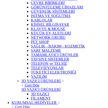
ÇEVRE BİRİMLERİ
GÖRÜNTÜLEME CİHAZLARI
GÜVENLİK SİSTEMLERİ
ISITMA VE SOĞUTMA
KABLOLAR
KİŞİSEL BİLGİSAYAR
KLAVYE & MOUSE
KÜÇÜK EV ALETLERİ
NETWORK GRUBU
PET SHOP
SAĞLIK - BAKIM - KOZMETİK
SARF MALZEME
TAMAMLAYICI ÜRÜNLER
TAVSIYE SİSTEMLER
TELEFON ve TELSİZ
TELEVİZYONLAR
TÜKETİCİ ELEKTRONİĞİ
YAZILIM
3D YAZICI ÜRÜNLERİ
Geri Dön
3D YAZICI ÜRÜNLERİ
3D YAZICI
FİLAMENT
KURUMSAL HEDİYELER
Geri Dön