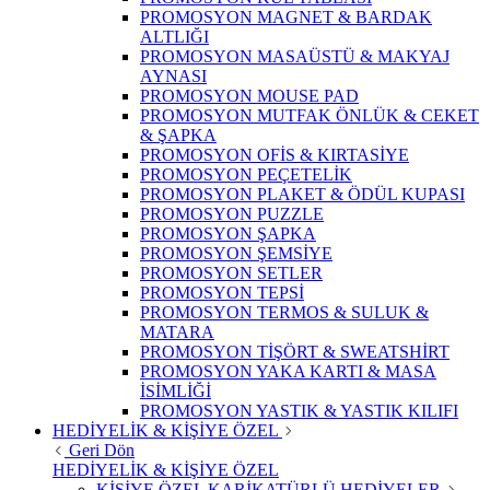
PROMOSYON MAGNET & BARDAK
ALTLIĞI
PROMOSYON MASAÜSTÜ & MAKYAJ
AYNASI
PROMOSYON MOUSE PAD
PROMOSYON MUTFAK ÖNLÜK & CEKET
& ŞAPKA
PROMOSYON OFİS & KIRTASİYE
PROMOSYON PEÇETELİK
PROMOSYON PLAKET & ÖDÜL KUPASI
PROMOSYON PUZZLE
PROMOSYON ŞAPKA
PROMOSYON ŞEMSİYE
PROMOSYON SETLER
PROMOSYON TEPSİ
PROMOSYON TERMOS & SULUK &
MATARA
PROMOSYON TİŞÖRT & SWEATSHİRT
PROMOSYON YAKA KARTI & MASA
İSİMLİĞİ
PROMOSYON YASTIK & YASTIK KILIFI
HEDİYELİK & KİŞİYE ÖZEL
Geri Dön
HEDİYELİK & KİŞİYE ÖZEL
KİŞİYE ÖZEL KARİKATÜRLÜ HEDİYELER