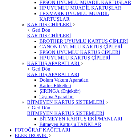
EPSON UYUMLU MUADİL KARTUŞLAR
HP UYUMLU MUADİL KARTUŞLAR
LEXMARK UYUMLU MUADİL
KARTUŞLAR
KARTUŞ CHİPLERİ
Geri Dön
KARTUŞ CHİPLERİ
BROTHER UYUMLU KARTUŞ ÇİPLERİ
CANON UYUMLU KARTUŞ ÇİPLERİ
EPSON UYUMLU KARTUŞ ÇİPLERİ
HP UYUMLU KARTUŞ ÇİPLERİ
KARTUŞ APARATLARI
Geri Dön
KARTUŞ APARATLARI
Dolum Vakum Aparatları
Kartuş Etiketleri
ŞIRINGA (Enjektör)
Taşıma Aparatları
BİTMEYEN KARTUŞ SİSTEMLERİ
Geri Dön
BİTMEYEN KARTUŞ SİSTEMLERİ
BİTMEYEN KARTUŞ EKİPMANLARI
Bitmeyen Kartuşlu TANKLAR
FOTOĞRAF KAĞITLARI
ELEKTRONİK