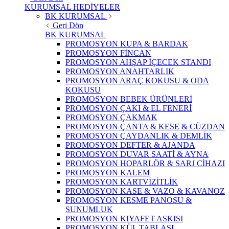
KURUMSAL HEDİYELER
BK KURUMSAL
Geri Dön
BK KURUMSAL
PROMOSYON KUPA & BARDAK
PROMOSYON FİNCAN
PROMOSYON AHŞAP İÇECEK STANDI
PROMOSYON ANAHTARLIK
PROMOSYON ARAÇ KOKUSU & ODA
KOKUSU
PROMOSYON BEBEK ÜRÜNLERİ
PROMOSYON ÇAKI & EL FENERİ
PROMOSYON ÇAKMAK
PROMOSYON ÇANTA & KESE & CÜZDAN
PROMOSYON ÇAYDANLIK & DEMLİK
PROMOSYON DEFTER & AJANDA
PROMOSYON DUVAR SAATİ & AYNA
PROMOSYON HOPARLÖR & SARJ CİHAZI
PROMOSYON KALEM
PROMOSYON KARTVİZİTLİK
PROMOSYON KASE & VAZO & KAVANOZ
PROMOSYON KESME PANOSU &
SUNUMLUK
PROMOSYON KIYAFET ASKISI
PROMOSYON KÜL TABLASI