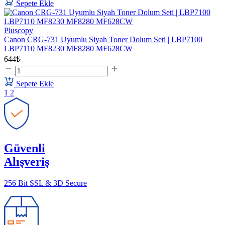
Sepete Ekle
Pluscopy
Canon CRG-731 Uyumlu Siyah Toner Dolum Seti | LBP7100
LBP7110 MF8230 MF8280 MF628CW
644₺
Sepete Ekle
1
2
Güvenli
Alışveriş
256 Bit SSL & 3D Secure