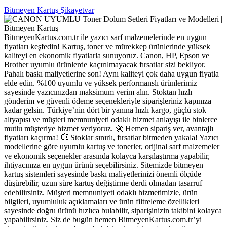
Bitmeyen Kartuş Şikayetvar
BitmeyenKartus.com.tr ile yazıcı sarf malzemelerinde en uygun
fiyatları keşfedin! Kartuş, toner ve mürekkep ürünlerinde yüksek
kaliteyi en ekonomik fiyatlarla sunuyoruz. Canon, HP, Epson ve
Brother uyumlu ürünlerde kaçırılmayacak fırsatlar sizi bekliyor.
Pahalı baskı maliyetlerine son! Aynı kaliteyi çok daha uygun fiyatla
elde edin. %100 uyumlu ve yüksek performanslı ürünlerimiz
sayesinde yazıcınızdan maksimum verim alın. Stoktan hızlı
gönderim ve güvenli ödeme seçenekleriyle siparişleriniz kapınıza
kadar gelsin. Türkiye’nin dört bir yanına hızlı kargo, güçlü stok
altyapısı ve müşteri memnuniyeti odaklı hizmet anlayışı ile binlerce
mutlu müşteriye hizmet veriyoruz. 🚀 Hemen sipariş ver, avantajlı
fiyatları kaçırma! 💥 Stoklar sınırlı, fırsatlar bitmeden yakala! Yazıcı
modellerine göre uyumlu kartuş ve tonerler, orijinal sarf malzemeler
ve ekonomik seçenekler arasında kolayca karşılaştırma yapabilir,
ihtiyacınıza en uygun ürünü seçebilirsiniz. Sitemizde bitmeyen
kartuş sistemleri sayesinde baskı maliyetlerinizi önemli ölçüde
düşürebilir, uzun süre kartuş değiştirme derdi olmadan tasarruf
edebilirsiniz. Müşteri memnuniyeti odaklı hizmetimizle, ürün
bilgileri, uyumluluk açıklamaları ve ürün filtreleme özellikleri
sayesinde doğru ürünü hızlıca bulabilir, siparişinizin takibini kolayca
yapabilirsiniz. Siz de bugün hemen BitmeyenKartus.com.tr’yi