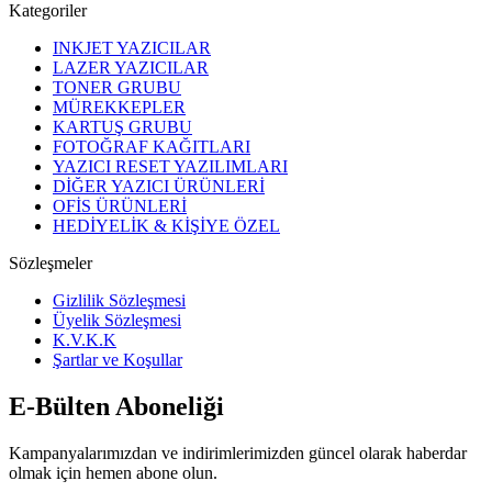
Kategoriler
INKJET YAZICILAR
LAZER YAZICILAR
TONER GRUBU
MÜREKKEPLER
KARTUŞ GRUBU
FOTOĞRAF KAĞITLARI
YAZICI RESET YAZILIMLARI
DİĞER YAZICI ÜRÜNLERİ
OFİS ÜRÜNLERİ
HEDİYELİK & KİŞİYE ÖZEL
Sözleşmeler
Gizlilik Sözleşmesi
Üyelik Sözleşmesi
K.V.K.K
Şartlar ve Koşullar
E-Bülten Aboneliği
Kampanyalarımızdan ve indirimlerimizden güncel olarak haberdar
olmak için hemen abone olun.