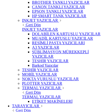
BROTHER TANKLI YAZICILAR
CANON TANKLI YAZICILAR
EPSON TANKLI YAZICILAR
HP SMART TANK YAZICILAR
INKJET YAZICILAR
Geri Dön
INKJET YAZICILAR
DOLABİLEN KARTUŞLU YAZICILAR
MUADİL KARTUŞLU YAZICILAR
RESİMLİ PASTA YAZICILARI
A3 YAZICILAR
SÜBLİMASYON MÜREKKEPLİ
YAZICILAR
TEŞHİR YAZICILAR
Barkod Yazıcılar
TEŞHİR YAZICILAR
MOBİL YAZICILAR
NOKTA VURUŞLU YAZICILAR
PLOTTER YAZICILAR
TERMAL YAZICILAR
Geri Dön
TERMAL YAZICILAR
ETİKET MAKİNELERİ
TARAYICILAR
Geri Dön