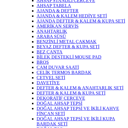
AHŞAP STANDLI ÇERÇEVE
AHŞAP TABELA
AJANDA & DEFTER
AJANDA & KALEM HEDİYE SETİ
AJANDA DEFTER & KALEM & KUPA SETİ
AMERİKAN SERVİS
ANAHTARLIK
ARABA SÜSÜ
BENZİNLİ METAL ÇAKMAK
BEYAZ DEFTER & KUPA SETİ
BEZ ÇANTA
BİLEK DESTEKLİ MOUSE PAD
BROŞ
CAM DUVAR SAATİ
ÇELİK TERMOS BARDAK
CETVEL SETİ
DAVETİYE
DEFTER & KALEM & ANAHTARLIK SETİ
DEFTER & KALEM & KUPA SETİ
DEKORATİF ÇERÇEVE
DOĞAL AHŞAP TEPSİ
DOĞAL AHŞAP TEPSİ VE İKİLİ KAHVE
FİNCAN SETİ
DOĞAL AHŞAP TEPSİ VE İKİLİ KUPA
BARDAK SETİ