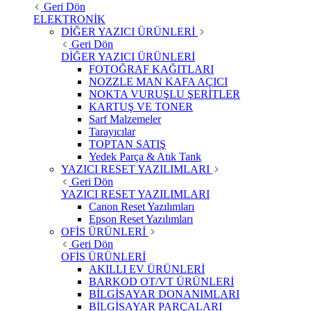
Geri Dön
ELEKTRONİK
DİĞER YAZICI ÜRÜNLERİ
Geri Dön
DİĞER YAZICI ÜRÜNLERİ
FOTOĞRAF KAĞITLARI
NOZZLE MAN KAFA AÇICI
NOKTA VURUŞLU ŞERİTLER
KARTUŞ VE TONER
Sarf Malzemeler
Tarayıcılar
TOPTAN SATIŞ
Yedek Parça & Atık Tank
YAZICI RESET YAZILIMLARI
Geri Dön
YAZICI RESET YAZILIMLARI
Canon Reset Yazılımları
Epson Reset Yazılımları
OFİS ÜRÜNLERİ
Geri Dön
OFİS ÜRÜNLERİ
AKILLI EV ÜRÜNLERİ
BARKOD OT/VT ÜRÜNLERİ
BİLGİSAYAR DONANIMLARI
BİLGİSAYAR PARÇALARI