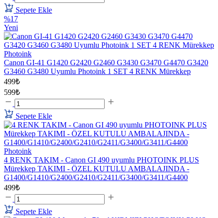
Sepete Ekle
%17
Yeni
Photoink
Canon GI-41 G1420 G2420 G2460 G3430 G3470 G4470 G3420
G3460 G3480 Uyumlu Photoink 1 SET 4 RENK Mürekkep
499₺
599₺
Sepete Ekle
Photoink
4 RENK TAKIM - Canon GI 490 uyumlu PHOTOINK PLUS
Mürekkep TAKIMI - ÖZEL KUTULU AMBALAJINDA -
G1400/G1410/G2400/G2410/G2411/G3400/G3411/G4400
499₺
Sepete Ekle