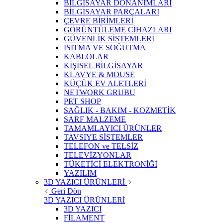
BİLGİSAYAR DONANIMLARI
BİLGİSAYAR PARÇALARI
ÇEVRE BİRİMLERİ
GÖRÜNTÜLEME CİHAZLARI
GÜVENLİK SİSTEMLERİ
ISITMA VE SOĞUTMA
KABLOLAR
KİŞİSEL BİLGİSAYAR
KLAVYE & MOUSE
KÜÇÜK EV ALETLERİ
NETWORK GRUBU
PET SHOP
SAĞLIK - BAKIM - KOZMETİK
SARF MALZEME
TAMAMLAYICI ÜRÜNLER
TAVSIYE SİSTEMLER
TELEFON ve TELSİZ
TELEVİZYONLAR
TÜKETİCİ ELEKTRONİĞİ
YAZILIM
3D YAZICI ÜRÜNLERİ
Geri Dön
3D YAZICI ÜRÜNLERİ
3D YAZICI
FİLAMENT