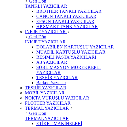
Geri Dön
TANKLI YAZICILAR
BROTHER TANKLI YAZICILAR
CANON TANKLI YAZICILAR
EPSON TANKLI YAZICILAR
HP SMART TANK YAZICILAR
INKJET YAZICILAR
Geri Dön
INKJET YAZICILAR
DOLABİLEN KARTUŞLU YAZICILAR
MUADİL KARTUŞLU YAZICILAR
RESİMLİ PASTA YAZICILARI
A3 YAZICILAR
SÜBLİMASYON MÜREKKEPLİ
YAZICILAR
TEŞHİR YAZICILAR
Barkod Yazıcılar
TEŞHİR YAZICILAR
MOBİL YAZICILAR
NOKTA VURUŞLU YAZICILAR
PLOTTER YAZICILAR
TERMAL YAZICILAR
Geri Dön
TERMAL YAZICILAR
ETİKET MAKİNELERİ