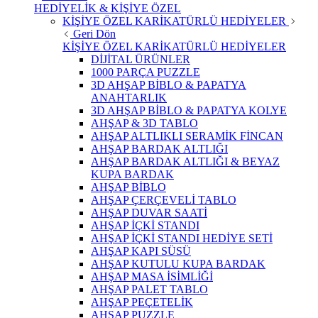
HEDİYELİK & KİŞİYE ÖZEL
KİŞİYE ÖZEL KARİKATÜRLÜ HEDİYELER
Geri Dön
KİŞİYE ÖZEL KARİKATÜRLÜ HEDİYELER
DİJİTAL ÜRÜNLER
1000 PARÇA PUZZLE
3D AHŞAP BİBLO & PAPATYA
ANAHTARLIK
3D AHŞAP BİBLO & PAPATYA KOLYE
AHŞAP & 3D TABLO
AHŞAP ALTLIKLI SERAMİK FİNCAN
AHŞAP BARDAK ALTLIĞI
AHŞAP BARDAK ALTLIĞI & BEYAZ
KUPA BARDAK
AHŞAP BİBLO
AHŞAP ÇERÇEVELİ TABLO
AHŞAP DUVAR SAATİ
AHŞAP İÇKİ STANDI
AHŞAP İÇKİ STANDI HEDİYE SETİ
AHŞAP KAPI SÜSÜ
AHŞAP KUTULU KUPA BARDAK
AHŞAP MASA İSİMLİĞİ
AHŞAP PALET TABLO
AHŞAP PEÇETELİK
AHŞAP PUZZLE