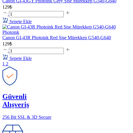
Canon GI-43GY Photoink Grey Şişe Mürekkep G540-G640
129₺
Sepete Ekle
Photoink
Canon GI-43R Photoink Red Şişe Mürekkep G540-G640
129₺
Sepete Ekle
1
2
Güvenli
Alışveriş
256 Bit SSL & 3D Secure