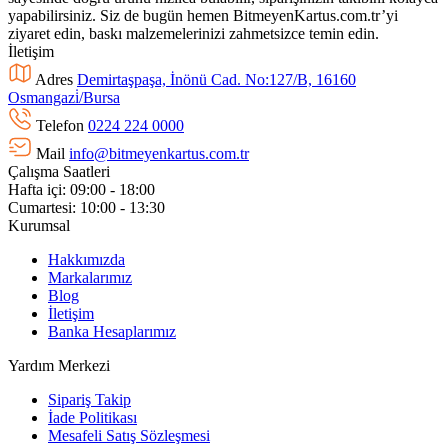
yapabilirsiniz. Siz de bugün hemen BitmeyenKartus.com.tr’yi
ziyaret edin, baskı malzemelerinizi zahmetsizce temin edin.
İletişim
Adres
Demirtaşpaşa, İnönü Cad. No:127/B, 16160
Osmangazi̇/Bursa
Telefon
0224 224 0000
Mail
info@bitmeyenkartus.com.tr
Çalışma Saatleri
Hafta içi: 09:00 - 18:00
Cumartesi: 10:00 - 13:30
Kurumsal
Hakkımızda
Markalarımız
Blog
İletişim
Banka Hesaplarımız
Yardım Merkezi
Sipariş Takip
İade Politikası
Mesafeli Satış Sözleşmesi