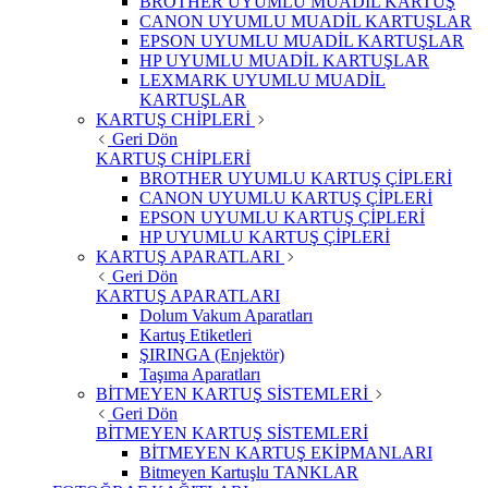
BROTHER UYUMLU MUADİL KARTUŞ
CANON UYUMLU MUADİL KARTUŞLAR
EPSON UYUMLU MUADİL KARTUŞLAR
HP UYUMLU MUADİL KARTUŞLAR
LEXMARK UYUMLU MUADİL
KARTUŞLAR
KARTUŞ CHİPLERİ
Geri Dön
KARTUŞ CHİPLERİ
BROTHER UYUMLU KARTUŞ ÇİPLERİ
CANON UYUMLU KARTUŞ ÇİPLERİ
EPSON UYUMLU KARTUŞ ÇİPLERİ
HP UYUMLU KARTUŞ ÇİPLERİ
KARTUŞ APARATLARI
Geri Dön
KARTUŞ APARATLARI
Dolum Vakum Aparatları
Kartuş Etiketleri
ŞIRINGA (Enjektör)
Taşıma Aparatları
BİTMEYEN KARTUŞ SİSTEMLERİ
Geri Dön
BİTMEYEN KARTUŞ SİSTEMLERİ
BİTMEYEN KARTUŞ EKİPMANLARI
Bitmeyen Kartuşlu TANKLAR