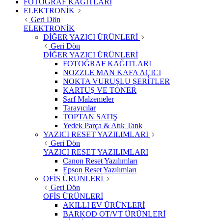
FOTOĞRAF KAĞITLARI
ELEKTRONİK
Geri Dön
ELEKTRONİK
DİĞER YAZICI ÜRÜNLERİ
Geri Dön
DİĞER YAZICI ÜRÜNLERİ
FOTOĞRAF KAĞITLARI
NOZZLE MAN KAFA AÇICI
NOKTA VURUŞLU ŞERİTLER
KARTUŞ VE TONER
Sarf Malzemeler
Tarayıcılar
TOPTAN SATIŞ
Yedek Parça & Atık Tank
YAZICI RESET YAZILIMLARI
Geri Dön
YAZICI RESET YAZILIMLARI
Canon Reset Yazılımları
Epson Reset Yazılımları
OFİS ÜRÜNLERİ
Geri Dön
OFİS ÜRÜNLERİ
AKILLI EV ÜRÜNLERİ
BARKOD OT/VT ÜRÜNLERİ