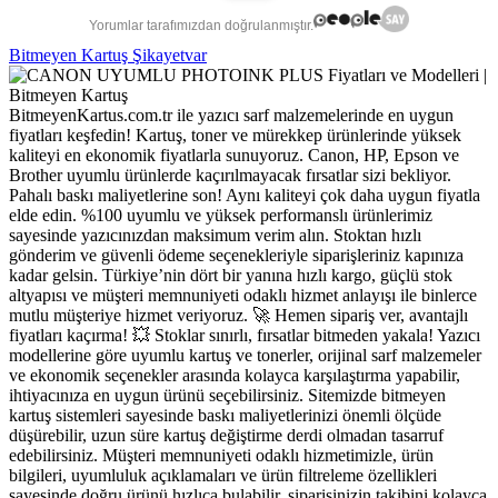
Yorumlar tarafımızdan doğrulanmıştır.
Bitmeyen Kartuş Şikayetvar
BitmeyenKartus.com.tr ile yazıcı sarf malzemelerinde en uygun
fiyatları keşfedin! Kartuş, toner ve mürekkep ürünlerinde yüksek
kaliteyi en ekonomik fiyatlarla sunuyoruz. Canon, HP, Epson ve
Brother uyumlu ürünlerde kaçırılmayacak fırsatlar sizi bekliyor.
Pahalı baskı maliyetlerine son! Aynı kaliteyi çok daha uygun fiyatla
elde edin. %100 uyumlu ve yüksek performanslı ürünlerimiz
sayesinde yazıcınızdan maksimum verim alın. Stoktan hızlı
gönderim ve güvenli ödeme seçenekleriyle siparişleriniz kapınıza
kadar gelsin. Türkiye’nin dört bir yanına hızlı kargo, güçlü stok
altyapısı ve müşteri memnuniyeti odaklı hizmet anlayışı ile binlerce
mutlu müşteriye hizmet veriyoruz. 🚀 Hemen sipariş ver, avantajlı
fiyatları kaçırma! 💥 Stoklar sınırlı, fırsatlar bitmeden yakala! Yazıcı
modellerine göre uyumlu kartuş ve tonerler, orijinal sarf malzemeler
ve ekonomik seçenekler arasında kolayca karşılaştırma yapabilir,
ihtiyacınıza en uygun ürünü seçebilirsiniz. Sitemizde bitmeyen
kartuş sistemleri sayesinde baskı maliyetlerinizi önemli ölçüde
düşürebilir, uzun süre kartuş değiştirme derdi olmadan tasarruf
edebilirsiniz. Müşteri memnuniyeti odaklı hizmetimizle, ürün
bilgileri, uyumluluk açıklamaları ve ürün filtreleme özellikleri
sayesinde doğru ürünü hızlıca bulabilir, siparişinizin takibini kolayca