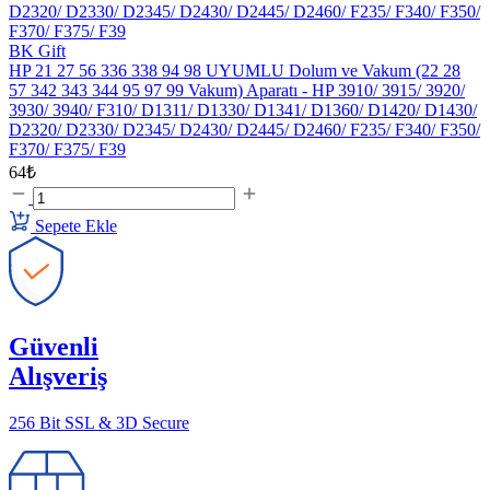
BK Gift
HP 21 27 56 336 338 94 98 UYUMLU Dolum ve Vakum (22 28
57 342 343 344 95 97 99 Vakum) Aparatı - HP 3910/ 3915/ 3920/
3930/ 3940/ F310/ D1311/ D1330/ D1341/ D1360/ D1420/ D1430/
D2320/ D2330/ D2345/ D2430/ D2445/ D2460/ F235/ F340/ F350/
F370/ F375/ F39
64₺
Sepete Ekle
Güvenli
Alışveriş
256 Bit SSL & 3D Secure