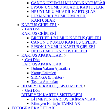
CANON UYUMLU MUADİL KARTUŞLAR
EPSON UYUMLU MUADİL KARTUŞLAR
HP UYUMLU MUADİL KARTUŞLAR
LEXMARK UYUMLU MUADİL
KARTUŞLAR
KARTUŞ CHİPLERİ
Geri Dön
KARTUŞ CHİPLERİ
BROTHER UYUMLU KARTUŞ ÇİPLERİ
CANON UYUMLU KARTUŞ ÇİPLERİ
EPSON UYUMLU KARTUŞ ÇİPLERİ
HP UYUMLU KARTUŞ ÇİPLERİ
KARTUŞ APARATLARI
Geri Dön
KARTUŞ APARATLARI
Dolum Vakum Aparatları
Kartuş Etiketleri
ŞIRINGA (Enjektör)
Taşıma Aparatları
BİTMEYEN KARTUŞ SİSTEMLERİ
Geri Dön
BİTMEYEN KARTUŞ SİSTEMLERİ
BİTMEYEN KARTUŞ EKİPMANLARI
Bitmeyen Kartuşlu TANKLAR
FOTOĞRAF KAĞITLARI