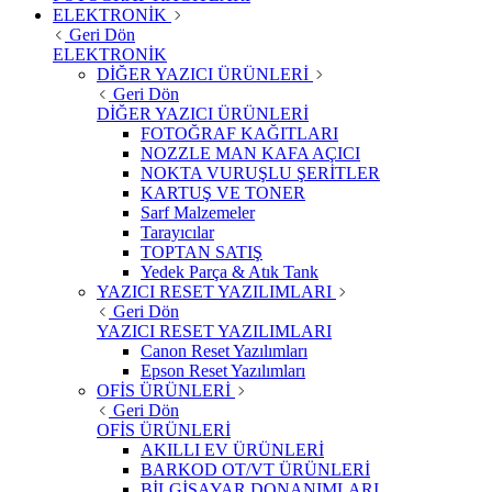
ELEKTRONİK
Geri Dön
ELEKTRONİK
DİĞER YAZICI ÜRÜNLERİ
Geri Dön
DİĞER YAZICI ÜRÜNLERİ
FOTOĞRAF KAĞITLARI
NOZZLE MAN KAFA AÇICI
NOKTA VURUŞLU ŞERİTLER
KARTUŞ VE TONER
Sarf Malzemeler
Tarayıcılar
TOPTAN SATIŞ
Yedek Parça & Atık Tank
YAZICI RESET YAZILIMLARI
Geri Dön
YAZICI RESET YAZILIMLARI
Canon Reset Yazılımları
Epson Reset Yazılımları
OFİS ÜRÜNLERİ
Geri Dön
OFİS ÜRÜNLERİ
AKILLI EV ÜRÜNLERİ
BARKOD OT/VT ÜRÜNLERİ
BİLGİSAYAR DONANIMLARI