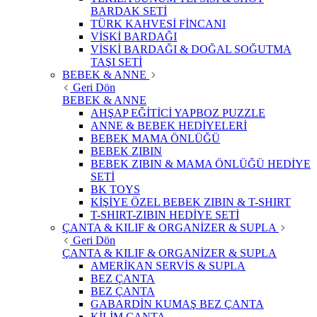
BARDAK SETİ
TÜRK KAHVESİ FİNCANI
VİSKİ BARDAĞI
VİSKİ BARDAĞI & DOĞAL SOĞUTMA
TAŞI SETİ
BEBEK & ANNE
Geri Dön
BEBEK & ANNE
AHŞAP EĞİTİCİ YAPBOZ PUZZLE
ANNE & BEBEK HEDİYELERİ
BEBEK MAMA ÖNLÜĞÜ
BEBEK ZIBIN
BEBEK ZIBIN & MAMA ÖNLÜĞÜ HEDİYE
SETİ
BK TOYS
KİŞİYE ÖZEL BEBEK ZIBIN & T-SHIRT
T-SHIRT-ZIBIN HEDİYE SETİ
ÇANTA & KILIF & ORGANİZER & SUPLA
Geri Dön
ÇANTA & KILIF & ORGANİZER & SUPLA
AMERİKAN SERVİS & SUPLA
BEZ ÇANTA
BEZ ÇANTA
GABARDİN KUMAŞ BEZ ÇANTA
KİLİM ÇANTA