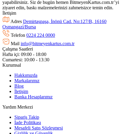
yapabilirsiniz. Siz de bugün hemen BitmeyenKartus.com.tr’yi
ziyaret edin, baskı malzemelerinizi zahmetsizce temin edin.
İletişim
Adres
Demirtaşpaşa, İnönü Cad. No:127/B, 16160
Osmangazi̇/Bursa
Telefon
0224 224 0000
Mail
info@bitmeyenkartus.com.tr
Çalışma Saatleri
Hafta içi: 09:00 - 18:00
Cumartesi: 10:00 - 13:30
Kurumsal
Hakkımızda
Markalarımız
Blog
İletişim
Banka Hesaplarımız
Yardım Merkezi
Sipariş Takip
İade Politikası
Mesafeli Satış Sözleşmesi
Gizlilik ve Güvenlik