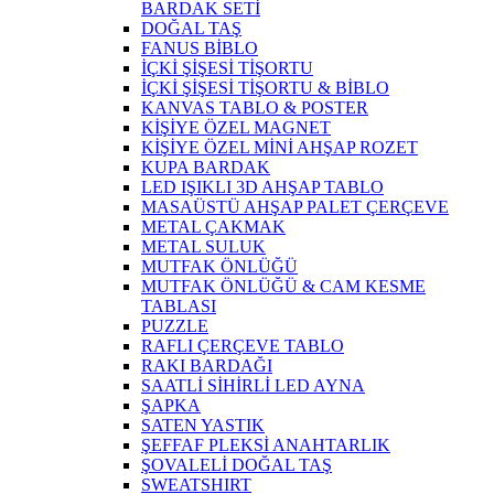
BARDAK SETİ
DOĞAL TAŞ
FANUS BİBLO
İÇKİ ŞİŞESİ TİŞORTU
İÇKİ ŞİŞESİ TİŞORTU & BİBLO
KANVAS TABLO & POSTER
KİŞİYE ÖZEL MAGNET
KİŞİYE ÖZEL MİNİ AHŞAP ROZET
KUPA BARDAK
LED IŞIKLI 3D AHŞAP TABLO
MASAÜSTÜ AHŞAP PALET ÇERÇEVE
METAL ÇAKMAK
METAL SULUK
MUTFAK ÖNLÜĞÜ
MUTFAK ÖNLÜĞÜ & CAM KESME
TABLASI
PUZZLE
RAFLI ÇERÇEVE TABLO
RAKI BARDAĞI
SAATLİ SİHİRLİ LED AYNA
ŞAPKA
SATEN YASTIK
ŞEFFAF PLEKSİ ANAHTARLIK
ŞOVALELİ DOĞAL TAŞ
SWEATSHIRT