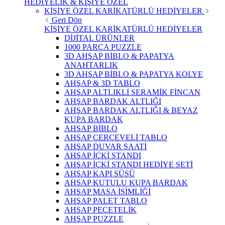
HEDİYELİK & KİŞİYE ÖZEL
KİŞİYE ÖZEL KARİKATÜRLÜ HEDİYELER
Geri Dön
KİŞİYE ÖZEL KARİKATÜRLÜ HEDİYELER
DİJİTAL ÜRÜNLER
1000 PARÇA PUZZLE
3D AHŞAP BİBLO & PAPATYA
ANAHTARLIK
3D AHŞAP BİBLO & PAPATYA KOLYE
AHŞAP & 3D TABLO
AHŞAP ALTLIKLI SERAMİK FİNCAN
AHŞAP BARDAK ALTLIĞI
AHŞAP BARDAK ALTLIĞI & BEYAZ
KUPA BARDAK
AHŞAP BİBLO
AHŞAP ÇERÇEVELİ TABLO
AHŞAP DUVAR SAATİ
AHŞAP İÇKİ STANDI
AHŞAP İÇKİ STANDI HEDİYE SETİ
AHŞAP KAPI SÜSÜ
AHŞAP KUTULU KUPA BARDAK
AHŞAP MASA İSİMLİĞİ
AHŞAP PALET TABLO
AHŞAP PEÇETELİK
AHŞAP PUZZLE