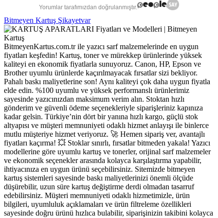
Yorumlar tarafımızdan doğrulanmıştır.
Bitmeyen Kartuş Şikayetvar
BitmeyenKartus.com.tr ile yazıcı sarf malzemelerinde en uygun
fiyatları keşfedin! Kartuş, toner ve mürekkep ürünlerinde yüksek
kaliteyi en ekonomik fiyatlarla sunuyoruz. Canon, HP, Epson ve
Brother uyumlu ürünlerde kaçırılmayacak fırsatlar sizi bekliyor.
Pahalı baskı maliyetlerine son! Aynı kaliteyi çok daha uygun fiyatla
elde edin. %100 uyumlu ve yüksek performanslı ürünlerimiz
sayesinde yazıcınızdan maksimum verim alın. Stoktan hızlı
gönderim ve güvenli ödeme seçenekleriyle siparişleriniz kapınıza
kadar gelsin. Türkiye’nin dört bir yanına hızlı kargo, güçlü stok
altyapısı ve müşteri memnuniyeti odaklı hizmet anlayışı ile binlerce
mutlu müşteriye hizmet veriyoruz. 🚀 Hemen sipariş ver, avantajlı
fiyatları kaçırma! 💥 Stoklar sınırlı, fırsatlar bitmeden yakala! Yazıcı
modellerine göre uyumlu kartuş ve tonerler, orijinal sarf malzemeler
ve ekonomik seçenekler arasında kolayca karşılaştırma yapabilir,
ihtiyacınıza en uygun ürünü seçebilirsiniz. Sitemizde bitmeyen
kartuş sistemleri sayesinde baskı maliyetlerinizi önemli ölçüde
düşürebilir, uzun süre kartuş değiştirme derdi olmadan tasarruf
edebilirsiniz. Müşteri memnuniyeti odaklı hizmetimizle, ürün
bilgileri, uyumluluk açıklamaları ve ürün filtreleme özellikleri
sayesinde doğru ürünü hızlıca bulabilir, siparişinizin takibini kolayca