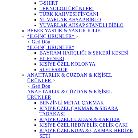
T-SHIRT
TEKNOLOJİ ÜRÜNLERİ
TÜRK KAHVESİ FİNCANI
YUVARLAK AHŞAP BİBLO
YUVARLAK AHŞAP STANDLI BİBLO
BEBEK YASTIK & YASTIK KILIFI
*İLGİNÇ ÜRÜNLER*
Geri Dön
*İLGİNÇ ÜRÜNLER*
BAYRAM HARÇLIĞI & ŞEKERİ KESESİ
EL FENERİ
KİŞİYE ÖZEL KOLONYA
STETESKOP
ANAHTARLIK & CÜZDAN & KİŞİSEL
ÜRÜNLER
Geri Dön
ANAHTARLIK & CÜZDAN & KİŞİSEL
ÜRÜNLER
BENZİNLİ METAL ÇAKMAK
KİŞİYE ÖZEL ÇAKMAK & SİGARA
TABAKASI
KİŞİYE ÖZEL CÜZDAN & KARTLIK
KİŞİYE ÖZEL HEDİYELİK ÇELİK ÇAKI
KİŞİYE ÖZEL KUPA & ÇAKMAK HEDİYE
SETİ