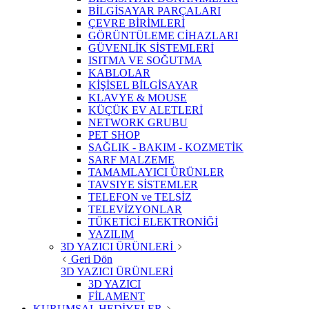
BİLGİSAYAR PARÇALARI
ÇEVRE BİRİMLERİ
GÖRÜNTÜLEME CİHAZLARI
GÜVENLİK SİSTEMLERİ
ISITMA VE SOĞUTMA
KABLOLAR
KİŞİSEL BİLGİSAYAR
KLAVYE & MOUSE
KÜÇÜK EV ALETLERİ
NETWORK GRUBU
PET SHOP
SAĞLIK - BAKIM - KOZMETİK
SARF MALZEME
TAMAMLAYICI ÜRÜNLER
TAVSIYE SİSTEMLER
TELEFON ve TELSİZ
TELEVİZYONLAR
TÜKETİCİ ELEKTRONİĞİ
YAZILIM
3D YAZICI ÜRÜNLERİ
Geri Dön
3D YAZICI ÜRÜNLERİ
3D YAZICI
FİLAMENT
KURUMSAL HEDİYELER