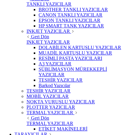
TANKLI YAZICILAR
BROTHER TANKLI YAZICILAR
CANON TANKLI YAZICILAR
EPSON TANKLI YAZICILAR
HP SMART TANK YAZICILAR
INKJET YAZICILAR
Geri Dön
INKJET YAZICILAR
DOLABİLEN KARTUŞLU YAZICILAR
MUADİL KARTUŞLU YAZICILAR
RESİMLİ PASTA YAZICILARI
A3 YAZICILAR
SÜBLİMASYON MÜREKKEPLİ
YAZICILAR
TEŞHİR YAZICILAR
Barkod Yazıcılar
TEŞHİR YAZICILAR
MOBİL YAZICILAR
NOKTA VURUŞLU YAZICILAR
PLOTTER YAZICILAR
TERMAL YAZICILAR
Geri Dön
TERMAL YAZICILAR
ETİKET MAKİNELERİ
TARAYICILAR