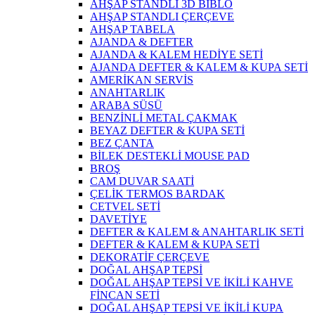
AHŞAP STANDLI 3D BİBLO
AHŞAP STANDLI ÇERÇEVE
AHŞAP TABELA
AJANDA & DEFTER
AJANDA & KALEM HEDİYE SETİ
AJANDA DEFTER & KALEM & KUPA SETİ
AMERİKAN SERVİS
ANAHTARLIK
ARABA SÜSÜ
BENZİNLİ METAL ÇAKMAK
BEYAZ DEFTER & KUPA SETİ
BEZ ÇANTA
BİLEK DESTEKLİ MOUSE PAD
BROŞ
CAM DUVAR SAATİ
ÇELİK TERMOS BARDAK
CETVEL SETİ
DAVETİYE
DEFTER & KALEM & ANAHTARLIK SETİ
DEFTER & KALEM & KUPA SETİ
DEKORATİF ÇERÇEVE
DOĞAL AHŞAP TEPSİ
DOĞAL AHŞAP TEPSİ VE İKİLİ KAHVE
FİNCAN SETİ
DOĞAL AHŞAP TEPSİ VE İKİLİ KUPA