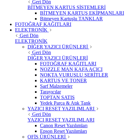
Geri Dön
BİTMEYEN KARTUŞ SİSTEMLERİ
BİTMEYEN KARTUŞ EKİPMANLARI
Bitmeyen Kartuşlu TANKLAR
FOTOĞRAF KAĞITLARI
ELEKTRONİK
Geri Dön
ELEKTRONİK
DİĞER YAZICI ÜRÜNLERİ
Geri Dön
DİĞER YAZICI ÜRÜNLERİ
FOTOĞRAF KAĞITLARI
NOZZLE MAN KAFA AÇICI
NOKTA VURUŞLU ŞERİTLER
KARTUŞ VE TONER
Sarf Malzemeler
Tarayıcılar
TOPTAN SATIŞ
Yedek Parça & Atık Tank
YAZICI RESET YAZILIMLARI
Geri Dön
YAZICI RESET YAZILIMLARI
Canon Reset Yazılımları
Epson Reset Yazılımları
OFİS ÜRÜNLERİ