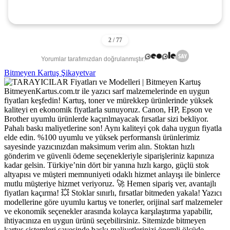
Yorumlar tarafımızdan doğrulanmıştır.
Bitmeyen Kartuş Şikayetvar
BitmeyenKartus.com.tr ile yazıcı sarf malzemelerinde en uygun
fiyatları keşfedin! Kartuş, toner ve mürekkep ürünlerinde yüksek
kaliteyi en ekonomik fiyatlarla sunuyoruz. Canon, HP, Epson ve
Brother uyumlu ürünlerde kaçırılmayacak fırsatlar sizi bekliyor.
Pahalı baskı maliyetlerine son! Aynı kaliteyi çok daha uygun fiyatla
elde edin. %100 uyumlu ve yüksek performanslı ürünlerimiz
sayesinde yazıcınızdan maksimum verim alın. Stoktan hızlı
gönderim ve güvenli ödeme seçenekleriyle siparişleriniz kapınıza
kadar gelsin. Türkiye’nin dört bir yanına hızlı kargo, güçlü stok
altyapısı ve müşteri memnuniyeti odaklı hizmet anlayışı ile binlerce
mutlu müşteriye hizmet veriyoruz. 🚀 Hemen sipariş ver, avantajlı
fiyatları kaçırma! 💥 Stoklar sınırlı, fırsatlar bitmeden yakala! Yazıcı
modellerine göre uyumlu kartuş ve tonerler, orijinal sarf malzemeler
ve ekonomik seçenekler arasında kolayca karşılaştırma yapabilir,
ihtiyacınıza en uygun ürünü seçebilirsiniz. Sitemizde bitmeyen
kartuş sistemleri sayesinde baskı maliyetlerinizi önemli ölçüde