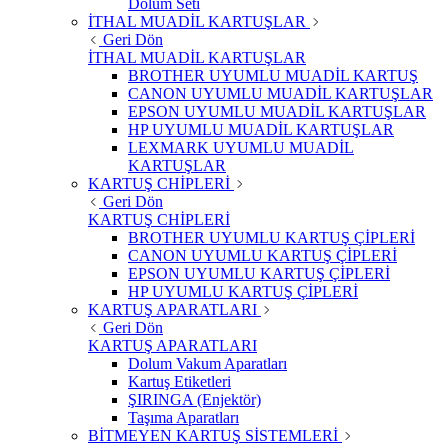
Dolum Seti
İTHAL MUADİL KARTUŞLAR
Geri Dön
İTHAL MUADİL KARTUŞLAR
BROTHER UYUMLU MUADİL KARTUŞ
CANON UYUMLU MUADİL KARTUŞLAR
EPSON UYUMLU MUADİL KARTUŞLAR
HP UYUMLU MUADİL KARTUŞLAR
LEXMARK UYUMLU MUADİL
KARTUŞLAR
KARTUŞ CHİPLERİ
Geri Dön
KARTUŞ CHİPLERİ
BROTHER UYUMLU KARTUŞ ÇİPLERİ
CANON UYUMLU KARTUŞ ÇİPLERİ
EPSON UYUMLU KARTUŞ ÇİPLERİ
HP UYUMLU KARTUŞ ÇİPLERİ
KARTUŞ APARATLARI
Geri Dön
KARTUŞ APARATLARI
Dolum Vakum Aparatları
Kartuş Etiketleri
ŞIRINGA (Enjektör)
Taşıma Aparatları
BİTMEYEN KARTUŞ SİSTEMLERİ