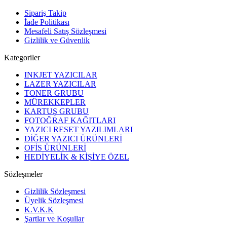
Sipariş Takip
İade Politikası
Mesafeli Satış Sözleşmesi
Gizlilik ve Güvenlik
Kategoriler
INKJET YAZICILAR
LAZER YAZICILAR
TONER GRUBU
MÜREKKEPLER
KARTUŞ GRUBU
FOTOĞRAF KAĞITLARI
YAZICI RESET YAZILIMLARI
DİĞER YAZICI ÜRÜNLERİ
OFİS ÜRÜNLERİ
HEDİYELİK & KİŞİYE ÖZEL
Sözleşmeler
Gizlilik Sözleşmesi
Üyelik Sözleşmesi
K.V.K.K
Şartlar ve Koşullar