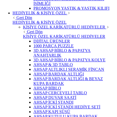
İSİMLİĞİ
PROMOSYON YASTIK & YASTIK KILIFI
HEDİYELİK & KİŞİYE ÖZEL
Geri Dön
HEDİYELİK & KİŞİYE ÖZEL
KİŞİYE ÖZEL KARİKATÜRLÜ HEDİYELER
Geri Dön
KİŞİYE ÖZEL KARİKATÜRLÜ HEDİYELER
DİJİTAL ÜRÜNLER
1000 PARÇA PUZZLE
3D AHŞAP BİBLO & PAPATYA
ANAHTARLIK
3D AHŞAP BİBLO & PAPATYA KOLYE
AHŞAP & 3D TABLO
AHŞAP ALTLIKLI SERAMİK FİNCAN
AHŞAP BARDAK ALTLIĞI
AHŞAP BARDAK ALTLIĞI & BEYAZ
KUPA BARDAK
AHŞAP BİBLO
AHŞAP ÇERÇEVELİ TABLO
AHŞAP DUVAR SAATİ
AHŞAP İÇKİ STANDI
AHŞAP İÇKİ STANDI HEDİYE SETİ
AHŞAP KAPI SÜSÜ
AHŞAP KUTULU KUPA BARDAK