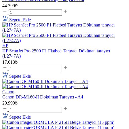
44.399₺
Sepete Ekle
HP
HP ScanJet Pro 2500 F1 Flatbed Tarayıcı Dökünan tarayıcı
(L2747A)
17.613₺
Sepete Ekle
Canon
Canon DR-M160-II Doküman Tarayıcı - A4
29.999₺
Sepete Ekle