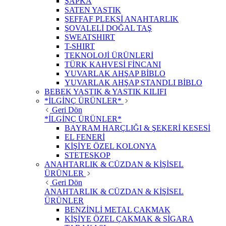
ŞAPKA
SATEN YASTIK
ŞEFFAF PLEKSİ ANAHTARLIK
ŞOVALELİ DOĞAL TAŞ
SWEATSHIRT
T-SHIRT
TEKNOLOJİ ÜRÜNLERİ
TÜRK KAHVESİ FİNCANI
YUVARLAK AHŞAP BİBLO
YUVARLAK AHŞAP STANDLI BİBLO
BEBEK YASTIK & YASTIK KILIFI
*İLGİNÇ ÜRÜNLER*
Geri Dön
*İLGİNÇ ÜRÜNLER*
BAYRAM HARÇLIĞI & ŞEKERİ KESESİ
EL FENERİ
KİŞİYE ÖZEL KOLONYA
STETESKOP
ANAHTARLIK & CÜZDAN & KİŞİSEL
ÜRÜNLER
Geri Dön
ANAHTARLIK & CÜZDAN & KİŞİSEL
ÜRÜNLER
BENZİNLİ METAL ÇAKMAK
KİŞİYE ÖZEL ÇAKMAK & SİGARA