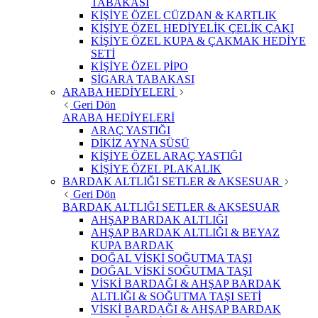
TABAKASI
KİŞİYE ÖZEL CÜZDAN & KARTLIK
KİŞİYE ÖZEL HEDİYELİK ÇELİK ÇAKI
KİŞİYE ÖZEL KUPA & ÇAKMAK HEDİYE
SETİ
KİŞİYE ÖZEL PİPO
SİGARA TABAKASI
ARABA HEDİYELERİ
Geri Dön
ARABA HEDİYELERİ
ARAÇ YASTIĞI
DİKİZ AYNA SÜSÜ
KİŞİYE ÖZEL ARAÇ YASTIĞI
KİŞİYE ÖZEL PLAKALIK
BARDAK ALTLIĞI SETLER & AKSESUAR
Geri Dön
BARDAK ALTLIĞI SETLER & AKSESUAR
AHŞAP BARDAK ALTLIĞI
AHŞAP BARDAK ALTLIĞI & BEYAZ
KUPA BARDAK
DOĞAL VİSKİ SOĞUTMA TAŞI
DOĞAL VİSKİ SOĞUTMA TAŞI
VİSKİ BARDAĞI & AHŞAP BARDAK
ALTLIĞI & SOĞUTMA TAŞI SETİ
VİSKİ BARDAĞI & AHŞAP BARDAK