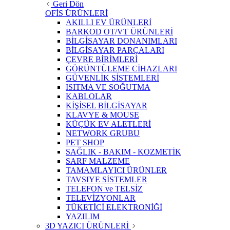
Geri Dön
OFİS ÜRÜNLERİ
AKILLI EV ÜRÜNLERİ
BARKOD OT/VT ÜRÜNLERİ
BİLGİSAYAR DONANIMLARI
BİLGİSAYAR PARÇALARI
ÇEVRE BİRİMLERİ
GÖRÜNTÜLEME CİHAZLARI
GÜVENLİK SİSTEMLERİ
ISITMA VE SOĞUTMA
KABLOLAR
KİŞİSEL BİLGİSAYAR
KLAVYE & MOUSE
KÜÇÜK EV ALETLERİ
NETWORK GRUBU
PET SHOP
SAĞLIK - BAKIM - KOZMETİK
SARF MALZEME
TAMAMLAYICI ÜRÜNLER
TAVSIYE SİSTEMLER
TELEFON ve TELSİZ
TELEVİZYONLAR
TÜKETİCİ ELEKTRONİĞİ
YAZILIM
3D YAZICI ÜRÜNLERİ