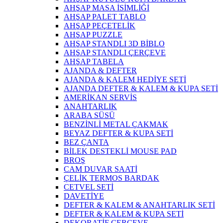
AHŞAP MASA İSİMLİĞİ
AHŞAP PALET TABLO
AHŞAP PEÇETELİK
AHŞAP PUZZLE
AHŞAP STANDLI 3D BİBLO
AHŞAP STANDLI ÇERÇEVE
AHŞAP TABELA
AJANDA & DEFTER
AJANDA & KALEM HEDİYE SETİ
AJANDA DEFTER & KALEM & KUPA SETİ
AMERİKAN SERVİS
ANAHTARLIK
ARABA SÜSÜ
BENZİNLİ METAL ÇAKMAK
BEYAZ DEFTER & KUPA SETİ
BEZ ÇANTA
BİLEK DESTEKLİ MOUSE PAD
BROŞ
CAM DUVAR SAATİ
ÇELİK TERMOS BARDAK
CETVEL SETİ
DAVETİYE
DEFTER & KALEM & ANAHTARLIK SETİ
DEFTER & KALEM & KUPA SETİ
DEKORATİF ÇERÇEVE