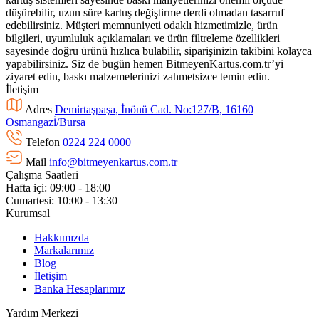
düşürebilir, uzun süre kartuş değiştirme derdi olmadan tasarruf
edebilirsiniz. Müşteri memnuniyeti odaklı hizmetimizle, ürün
bilgileri, uyumluluk açıklamaları ve ürün filtreleme özellikleri
sayesinde doğru ürünü hızlıca bulabilir, siparişinizin takibini kolayca
yapabilirsiniz. Siz de bugün hemen BitmeyenKartus.com.tr’yi
ziyaret edin, baskı malzemelerinizi zahmetsizce temin edin.
İletişim
Adres
Demirtaşpaşa, İnönü Cad. No:127/B, 16160
Osmangazi̇/Bursa
Telefon
0224 224 0000
Mail
info@bitmeyenkartus.com.tr
Çalışma Saatleri
Hafta içi: 09:00 - 18:00
Cumartesi: 10:00 - 13:30
Kurumsal
Hakkımızda
Markalarımız
Blog
İletişim
Banka Hesaplarımız
Yardım Merkezi