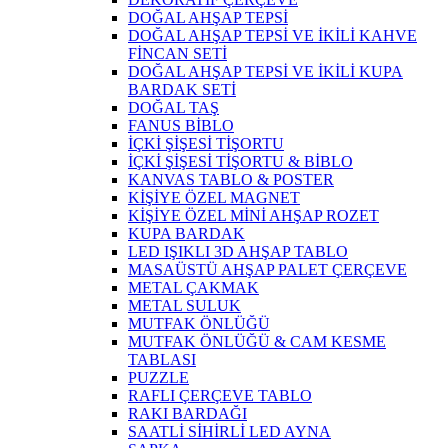
DOĞAL AHŞAP TEPSİ
DOĞAL AHŞAP TEPSİ VE İKİLİ KAHVE
FİNCAN SETİ
DOĞAL AHŞAP TEPSİ VE İKİLİ KUPA
BARDAK SETİ
DOĞAL TAŞ
FANUS BİBLO
İÇKİ ŞİŞESİ TİŞORTU
İÇKİ ŞİŞESİ TİŞORTU & BİBLO
KANVAS TABLO & POSTER
KİŞİYE ÖZEL MAGNET
KİŞİYE ÖZEL MİNİ AHŞAP ROZET
KUPA BARDAK
LED IŞIKLI 3D AHŞAP TABLO
MASAÜSTÜ AHŞAP PALET ÇERÇEVE
METAL ÇAKMAK
METAL SULUK
MUTFAK ÖNLÜĞÜ
MUTFAK ÖNLÜĞÜ & CAM KESME
TABLASI
PUZZLE
RAFLI ÇERÇEVE TABLO
RAKI BARDAĞI
SAATLİ SİHİRLİ LED AYNA