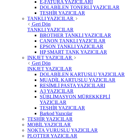
E-FATURA YAZICILARI
DOLABİLEN TONERLİ YAZICILAR
TEŞHİR YAZICILAR
TANKLI YAZICILAR
Geri Dön
TANKLI YAZICILAR
BROTHER TANKLI YAZICILAR
CANON TANKLI YAZICILAR
EPSON TANKLI YAZICILAR
HP SMART TANK YAZICILAR
INKJET YAZICILAR
Geri Dön
INKJET YAZICILAR
DOLABİLEN KARTUŞLU YAZICILAR
MUADİL KARTUŞLU YAZICILAR
RESİMLİ PASTA YAZICILARI
A3 YAZICILAR
SÜBLİMASYON MÜREKKEPLİ
YAZICILAR
TEŞHİR YAZICILAR
Barkod Yazıcılar
TEŞHİR YAZICILAR
MOBİL YAZICILAR
NOKTA VURUŞLU YAZICILAR
PLOTTER YAZICILAR