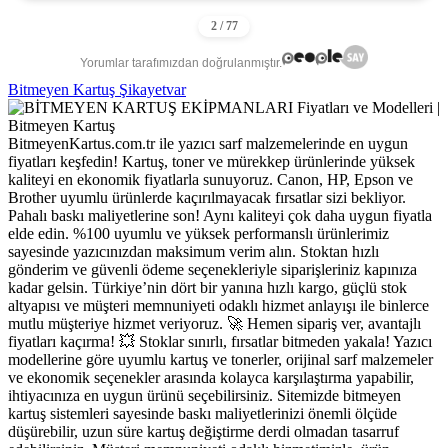
Yorumlar tarafımızdan doğrulanmıştır.
Bitmeyen Kartuş Şikayetvar
BitmeyenKartus.com.tr ile yazıcı sarf malzemelerinde en uygun
fiyatları keşfedin! Kartuş, toner ve mürekkep ürünlerinde yüksek
kaliteyi en ekonomik fiyatlarla sunuyoruz. Canon, HP, Epson ve
Brother uyumlu ürünlerde kaçırılmayacak fırsatlar sizi bekliyor.
Pahalı baskı maliyetlerine son! Aynı kaliteyi çok daha uygun fiyatla
elde edin. %100 uyumlu ve yüksek performanslı ürünlerimiz
sayesinde yazıcınızdan maksimum verim alın. Stoktan hızlı
gönderim ve güvenli ödeme seçenekleriyle siparişleriniz kapınıza
kadar gelsin. Türkiye’nin dört bir yanına hızlı kargo, güçlü stok
altyapısı ve müşteri memnuniyeti odaklı hizmet anlayışı ile binlerce
mutlu müşteriye hizmet veriyoruz. 🚀 Hemen sipariş ver, avantajlı
fiyatları kaçırma! 💥 Stoklar sınırlı, fırsatlar bitmeden yakala! Yazıcı
modellerine göre uyumlu kartuş ve tonerler, orijinal sarf malzemeler
ve ekonomik seçenekler arasında kolayca karşılaştırma yapabilir,
ihtiyacınıza en uygun ürünü seçebilirsiniz. Sitemizde bitmeyen
kartuş sistemleri sayesinde baskı maliyetlerinizi önemli ölçüde
düşürebilir, uzun süre kartuş değiştirme derdi olmadan tasarruf