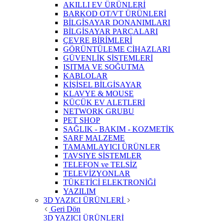
AKILLI EV ÜRÜNLERİ
BARKOD OT/VT ÜRÜNLERİ
BİLGİSAYAR DONANIMLARI
BİLGİSAYAR PARÇALARI
ÇEVRE BİRİMLERİ
GÖRÜNTÜLEME CİHAZLARI
GÜVENLİK SİSTEMLERİ
ISITMA VE SOĞUTMA
KABLOLAR
KİŞİSEL BİLGİSAYAR
KLAVYE & MOUSE
KÜÇÜK EV ALETLERİ
NETWORK GRUBU
PET SHOP
SAĞLIK - BAKIM - KOZMETİK
SARF MALZEME
TAMAMLAYICI ÜRÜNLER
TAVSIYE SİSTEMLER
TELEFON ve TELSİZ
TELEVİZYONLAR
TÜKETİCİ ELEKTRONİĞİ
YAZILIM
3D YAZICI ÜRÜNLERİ
Geri Dön
3D YAZICI ÜRÜNLERİ