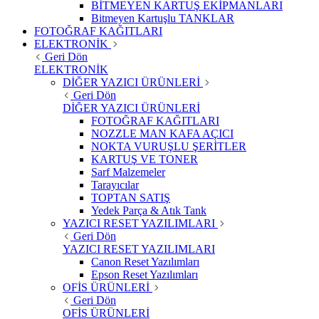
BİTMEYEN KARTUŞ EKİPMANLARI
Bitmeyen Kartuşlu TANKLAR
FOTOĞRAF KAĞITLARI
ELEKTRONİK
Geri Dön
ELEKTRONİK
DİĞER YAZICI ÜRÜNLERİ
Geri Dön
DİĞER YAZICI ÜRÜNLERİ
FOTOĞRAF KAĞITLARI
NOZZLE MAN KAFA AÇICI
NOKTA VURUŞLU ŞERİTLER
KARTUŞ VE TONER
Sarf Malzemeler
Tarayıcılar
TOPTAN SATIŞ
Yedek Parça & Atık Tank
YAZICI RESET YAZILIMLARI
Geri Dön
YAZICI RESET YAZILIMLARI
Canon Reset Yazılımları
Epson Reset Yazılımları
OFİS ÜRÜNLERİ
Geri Dön
OFİS ÜRÜNLERİ