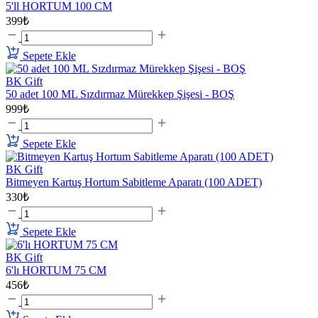
5'll HORTUM 100 CM
399₺
Sepete Ekle
BK Gift
50 adet 100 ML Sızdırmaz Mürekkep Şişesi - BOŞ
999₺
Sepete Ekle
BK Gift
Bitmeyen Kartuş Hortum Sabitleme Aparatı (100 ADET)
330₺
Sepete Ekle
BK Gift
6'lı HORTUM 75 CM
456₺