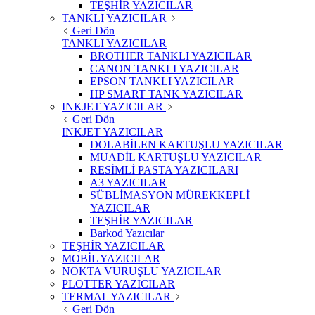
TEŞHİR YAZICILAR
TANKLI YAZICILAR
Geri Dön
TANKLI YAZICILAR
BROTHER TANKLI YAZICILAR
CANON TANKLI YAZICILAR
EPSON TANKLI YAZICILAR
HP SMART TANK YAZICILAR
INKJET YAZICILAR
Geri Dön
INKJET YAZICILAR
DOLABİLEN KARTUŞLU YAZICILAR
MUADİL KARTUŞLU YAZICILAR
RESİMLİ PASTA YAZICILARI
A3 YAZICILAR
SÜBLİMASYON MÜREKKEPLİ
YAZICILAR
TEŞHİR YAZICILAR
Barkod Yazıcılar
TEŞHİR YAZICILAR
MOBİL YAZICILAR
NOKTA VURUŞLU YAZICILAR
PLOTTER YAZICILAR
TERMAL YAZICILAR
Geri Dön