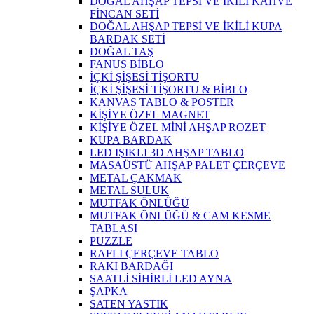
DOĞAL AHŞAP TEPSİ VE İKİLİ KAHVE
FİNCAN SETİ
DOĞAL AHŞAP TEPSİ VE İKİLİ KUPA
BARDAK SETİ
DOĞAL TAŞ
FANUS BİBLO
İÇKİ ŞİŞESİ TİŞORTU
İÇKİ ŞİŞESİ TİŞORTU & BİBLO
KANVAS TABLO & POSTER
KİŞİYE ÖZEL MAGNET
KİŞİYE ÖZEL MİNİ AHŞAP ROZET
KUPA BARDAK
LED IŞIKLI 3D AHŞAP TABLO
MASAÜSTÜ AHŞAP PALET ÇERÇEVE
METAL ÇAKMAK
METAL SULUK
MUTFAK ÖNLÜĞÜ
MUTFAK ÖNLÜĞÜ & CAM KESME
TABLASI
PUZZLE
RAFLI ÇERÇEVE TABLO
RAKI BARDAĞI
SAATLİ SİHİRLİ LED AYNA
ŞAPKA
SATEN YASTIK