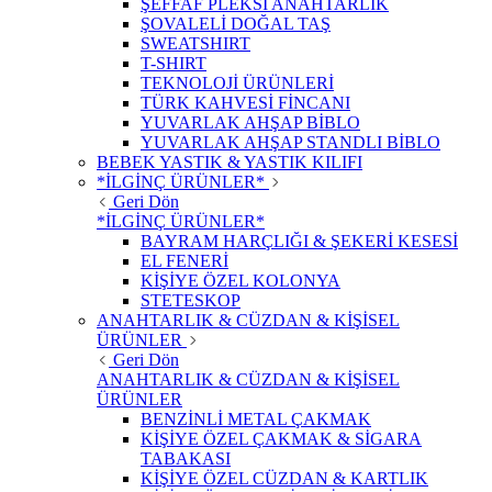
ŞEFFAF PLEKSİ ANAHTARLIK
ŞOVALELİ DOĞAL TAŞ
SWEATSHIRT
T-SHIRT
TEKNOLOJİ ÜRÜNLERİ
TÜRK KAHVESİ FİNCANI
YUVARLAK AHŞAP BİBLO
YUVARLAK AHŞAP STANDLI BİBLO
BEBEK YASTIK & YASTIK KILIFI
*İLGİNÇ ÜRÜNLER*
Geri Dön
*İLGİNÇ ÜRÜNLER*
BAYRAM HARÇLIĞI & ŞEKERİ KESESİ
EL FENERİ
KİŞİYE ÖZEL KOLONYA
STETESKOP
ANAHTARLIK & CÜZDAN & KİŞİSEL
ÜRÜNLER
Geri Dön
ANAHTARLIK & CÜZDAN & KİŞİSEL
ÜRÜNLER
BENZİNLİ METAL ÇAKMAK
KİŞİYE ÖZEL ÇAKMAK & SİGARA
TABAKASI
KİŞİYE ÖZEL CÜZDAN & KARTLIK