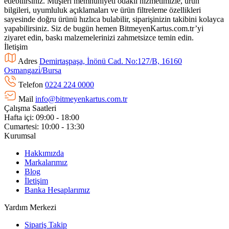
edebilirsiniz. Müşteri memnuniyeti odaklı hizmetimizle, ürün
bilgileri, uyumluluk açıklamaları ve ürün filtreleme özellikleri
sayesinde doğru ürünü hızlıca bulabilir, siparişinizin takibini kolayca
yapabilirsiniz. Siz de bugün hemen BitmeyenKartus.com.tr’yi
ziyaret edin, baskı malzemelerinizi zahmetsizce temin edin.
İletişim
Adres
Demirtaşpaşa, İnönü Cad. No:127/B, 16160
Osmangazi̇/Bursa
Telefon
0224 224 0000
Mail
info@bitmeyenkartus.com.tr
Çalışma Saatleri
Hafta içi: 09:00 - 18:00
Cumartesi: 10:00 - 13:30
Kurumsal
Hakkımızda
Markalarımız
Blog
İletişim
Banka Hesaplarımız
Yardım Merkezi
Sipariş Takip