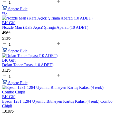
Sepete Ekle
%3
BK Gift
Nozzle Man (Kafa Açıcı) Şırınga Aparatı (10 ADET)
496₺
513₺
Sepete Ekle
BK Gift
Dolan Toner Tıpası (10 ADET)
312₺
Sepete Ekle
BK Gift
Epson 1281-1284 Uyumlu Bitmeyen Kartuş Kafası (4 renk) Combo
Chipli
1.038₺