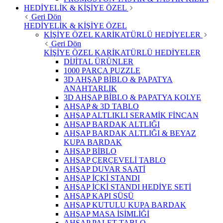
HEDİYELİK & KİŞİYE ÖZEL
Geri Dön
HEDİYELİK & KİŞİYE ÖZEL
KİŞİYE ÖZEL KARİKATÜRLÜ HEDİYELER
Geri Dön
KİŞİYE ÖZEL KARİKATÜRLÜ HEDİYELER
DİJİTAL ÜRÜNLER
1000 PARÇA PUZZLE
3D AHŞAP BİBLO & PAPATYA
ANAHTARLIK
3D AHŞAP BİBLO & PAPATYA KOLYE
AHŞAP & 3D TABLO
AHŞAP ALTLIKLI SERAMİK FİNCAN
AHŞAP BARDAK ALTLIĞI
AHŞAP BARDAK ALTLIĞI & BEYAZ
KUPA BARDAK
AHŞAP BİBLO
AHŞAP ÇERÇEVELİ TABLO
AHŞAP DUVAR SAATİ
AHŞAP İÇKİ STANDI
AHŞAP İÇKİ STANDI HEDİYE SETİ
AHŞAP KAPI SÜSÜ
AHŞAP KUTULU KUPA BARDAK
AHŞAP MASA İSİMLİĞİ
AHŞAP PALET TABLO