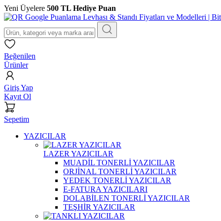
Yeni Üyelere
500 TL Hediye Puan
Beğenilen
Ürünler
Giriş Yap
Kayıt Ol
Sepetim
YAZICILAR
LAZER YAZICILAR
MUADİL TONERLİ YAZICILAR
ORJİNAL TONERLİ YAZICILAR
YEDEK TONERLİ YAZICILAR
E-FATURA YAZICILARI
DOLABİLEN TONERLİ YAZICILAR
TEŞHİR YAZICILAR