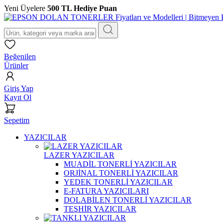
Yeni Üyelere
500 TL Hediye Puan
Beğenilen
Ürünler
Giriş Yap
Kayıt Ol
Sepetim
YAZICILAR
LAZER YAZICILAR
MUADİL TONERLİ YAZICILAR
ORJİNAL TONERLİ YAZICILAR
YEDEK TONERLİ YAZICILAR
E-FATURA YAZICILARI
DOLABİLEN TONERLİ YAZICILAR
TEŞHİR YAZICILAR