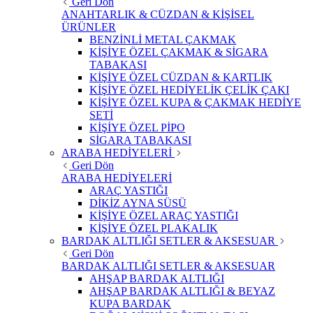
Geri Dön
ANAHTARLIK & CÜZDAN & KİŞİSEL
ÜRÜNLER
BENZİNLİ METAL ÇAKMAK
KİŞİYE ÖZEL ÇAKMAK & SİGARA
TABAKASI
KİŞİYE ÖZEL CÜZDAN & KARTLIK
KİŞİYE ÖZEL HEDİYELİK ÇELİK ÇAKI
KİŞİYE ÖZEL KUPA & ÇAKMAK HEDİYE
SETİ
KİŞİYE ÖZEL PİPO
SİGARA TABAKASI
ARABA HEDİYELERİ
Geri Dön
ARABA HEDİYELERİ
ARAÇ YASTIĞI
DİKİZ AYNA SÜSÜ
KİŞİYE ÖZEL ARAÇ YASTIĞI
KİŞİYE ÖZEL PLAKALIK
BARDAK ALTLIĞI SETLER & AKSESUAR
Geri Dön
BARDAK ALTLIĞI SETLER & AKSESUAR
AHŞAP BARDAK ALTLIĞI
AHŞAP BARDAK ALTLIĞI & BEYAZ
KUPA BARDAK