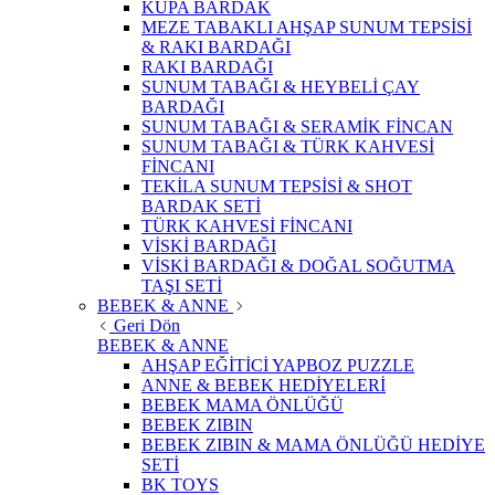
KUPA BARDAK
MEZE TABAKLI AHŞAP SUNUM TEPSİSİ
& RAKI BARDAĞI
RAKI BARDAĞI
SUNUM TABAĞI & HEYBELİ ÇAY
BARDAĞI
SUNUM TABAĞI & SERAMİK FİNCAN
SUNUM TABAĞI & TÜRK KAHVESİ
FİNCANI
TEKİLA SUNUM TEPSİSİ & SHOT
BARDAK SETİ
TÜRK KAHVESİ FİNCANI
VİSKİ BARDAĞI
VİSKİ BARDAĞI & DOĞAL SOĞUTMA
TAŞI SETİ
BEBEK & ANNE
Geri Dön
BEBEK & ANNE
AHŞAP EĞİTİCİ YAPBOZ PUZZLE
ANNE & BEBEK HEDİYELERİ
BEBEK MAMA ÖNLÜĞÜ
BEBEK ZIBIN
BEBEK ZIBIN & MAMA ÖNLÜĞÜ HEDİYE
SETİ
BK TOYS