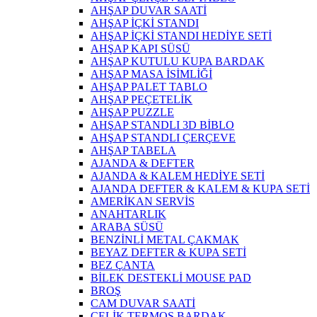
AHŞAP DUVAR SAATİ
AHŞAP İÇKİ STANDI
AHŞAP İÇKİ STANDI HEDİYE SETİ
AHŞAP KAPI SÜSÜ
AHŞAP KUTULU KUPA BARDAK
AHŞAP MASA İSİMLİĞİ
AHŞAP PALET TABLO
AHŞAP PEÇETELİK
AHŞAP PUZZLE
AHŞAP STANDLI 3D BİBLO
AHŞAP STANDLI ÇERÇEVE
AHŞAP TABELA
AJANDA & DEFTER
AJANDA & KALEM HEDİYE SETİ
AJANDA DEFTER & KALEM & KUPA SETİ
AMERİKAN SERVİS
ANAHTARLIK
ARABA SÜSÜ
BENZİNLİ METAL ÇAKMAK
BEYAZ DEFTER & KUPA SETİ
BEZ ÇANTA
BİLEK DESTEKLİ MOUSE PAD
BROŞ
CAM DUVAR SAATİ
ÇELİK TERMOS BARDAK