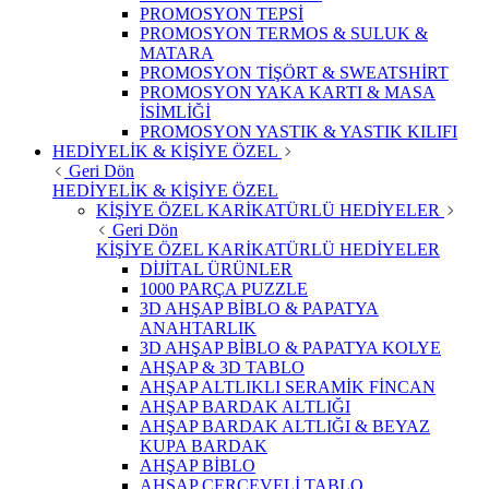
PROMOSYON TEPSİ
PROMOSYON TERMOS & SULUK &
MATARA
PROMOSYON TİŞÖRT & SWEATSHİRT
PROMOSYON YAKA KARTI & MASA
İSİMLİĞİ
PROMOSYON YASTIK & YASTIK KILIFI
HEDİYELİK & KİŞİYE ÖZEL
Geri Dön
HEDİYELİK & KİŞİYE ÖZEL
KİŞİYE ÖZEL KARİKATÜRLÜ HEDİYELER
Geri Dön
KİŞİYE ÖZEL KARİKATÜRLÜ HEDİYELER
DİJİTAL ÜRÜNLER
1000 PARÇA PUZZLE
3D AHŞAP BİBLO & PAPATYA
ANAHTARLIK
3D AHŞAP BİBLO & PAPATYA KOLYE
AHŞAP & 3D TABLO
AHŞAP ALTLIKLI SERAMİK FİNCAN
AHŞAP BARDAK ALTLIĞI
AHŞAP BARDAK ALTLIĞI & BEYAZ
KUPA BARDAK
AHŞAP BİBLO
AHŞAP ÇERÇEVELİ TABLO