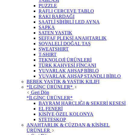
TABLASI
PUZZLE
RAFLI ÇERÇEVE TABLO
RAKI BARDAĞI
SAATLİ SİHİRLİ LED AYNA
ŞAPKA
SATEN YASTIK
ŞEFFAF PLEKSİ ANAHTARLIK
ŞOVALELİ DOĞAL TAŞ
SWEATSHIRT
T-SHIRT
TEKNOLOJİ ÜRÜNLERİ
TÜRK KAHVESİ FİNCANI
YUVARLAK AHŞAP BİBLO
YUVARLAK AHŞAP STANDLI BİBLO
BEBEK YASTIK & YASTIK KILIFI
*İLGİNÇ ÜRÜNLER*
Geri Dön
*İLGİNÇ ÜRÜNLER*
BAYRAM HARÇLIĞI & ŞEKERİ KESESİ
EL FENERİ
KİŞİYE ÖZEL KOLONYA
STETESKOP
ANAHTARLIK & CÜZDAN & KİŞİSEL
ÜRÜNLER