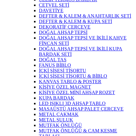
CETVEL SETİ
DAVETİYE
DEFTER & KALEM & ANAHTARLIK SETİ
DEFTER & KALEM & KUPA SETİ
DEKORATİF ÇERÇEVE
DOĞAL AHŞAP TEPSİ
DOĞAL AHŞAP TEPSİ VE İKİLİ KAHVE
FİNCAN SETİ
DOĞAL AHŞAP TEPSİ VE İKİLİ KUPA
BARDAK SETİ
DOĞAL TAŞ
FANUS BİBLO
İÇKİ ŞİŞESİ TİŞORTU
İÇKİ ŞİŞESİ TİŞORTU & BİBLO
KANVAS TABLO & POSTER
KİŞİYE ÖZEL MAGNET
KİŞİYE ÖZEL MİNİ AHŞAP ROZET
KUPA BARDAK
LED IŞIKLI 3D AHŞAP TABLO
MASAÜSTÜ AHŞAP PALET ÇERÇEVE
METAL ÇAKMAK
METAL SULUK
MUTFAK ÖNLÜĞÜ
MUTFAK ÖNLÜĞÜ & CAM KESME