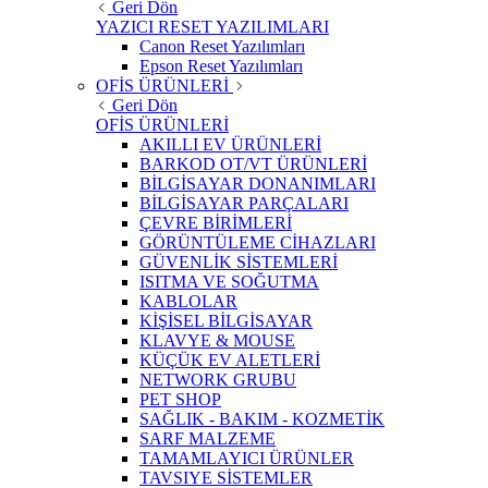
Geri Dön
YAZICI RESET YAZILIMLARI
Canon Reset Yazılımları
Epson Reset Yazılımları
OFİS ÜRÜNLERİ
Geri Dön
OFİS ÜRÜNLERİ
AKILLI EV ÜRÜNLERİ
BARKOD OT/VT ÜRÜNLERİ
BİLGİSAYAR DONANIMLARI
BİLGİSAYAR PARÇALARI
ÇEVRE BİRİMLERİ
GÖRÜNTÜLEME CİHAZLARI
GÜVENLİK SİSTEMLERİ
ISITMA VE SOĞUTMA
KABLOLAR
KİŞİSEL BİLGİSAYAR
KLAVYE & MOUSE
KÜÇÜK EV ALETLERİ
NETWORK GRUBU
PET SHOP
SAĞLIK - BAKIM - KOZMETİK
SARF MALZEME
TAMAMLAYICI ÜRÜNLER
TAVSIYE SİSTEMLER