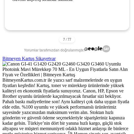
Yorumlar tarafımızdan doğrulanmıştır.
Bitmeyen Kartuş Şikayetvar
BitmeyenKartus.com.tr ile yazıcı sarf malzemelerinde en uygun
fiyatları keşfedin! Kartuş, toner ve mürekkep ürünlerinde yüksek
kaliteyi en ekonomik fiyatlarla sunuyoruz. Canon, HP, Epson ve
Brother uyumlu ürünlerde kaçırılmayacak fırsatlar sizi bekliyor.
Pahalı baskı maliyetlerine son! Aynı kaliteyi çok daha uygun fiyatla
elde edin. %100 uyumlu ve yüksek performanslı ürünlerimiz
sayesinde yazıcınızdan maksimum verim alın. Stoktan hızlı
gönderim ve güvenli ödeme seçenekleriyle siparişleriniz kapınıza
kadar gelsin. Türkiye’nin dört bir yanına hızlı kargo, güçlü stok
altyapısı ve müşteri memnuniyeti odaklı hizmet anlayışı ile binlerce
mutlu müşteriye hizmet veriyoruz. 🚀 Hemen sipariş ver, avantajlı