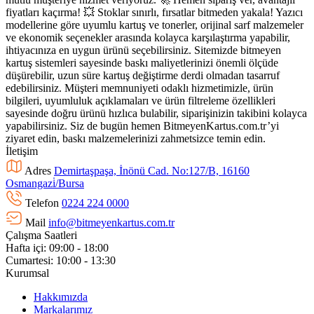
fiyatları kaçırma! 💥 Stoklar sınırlı, fırsatlar bitmeden yakala! Yazıcı
modellerine göre uyumlu kartuş ve tonerler, orijinal sarf malzemeler
ve ekonomik seçenekler arasında kolayca karşılaştırma yapabilir,
ihtiyacınıza en uygun ürünü seçebilirsiniz. Sitemizde bitmeyen
kartuş sistemleri sayesinde baskı maliyetlerinizi önemli ölçüde
düşürebilir, uzun süre kartuş değiştirme derdi olmadan tasarruf
edebilirsiniz. Müşteri memnuniyeti odaklı hizmetimizle, ürün
bilgileri, uyumluluk açıklamaları ve ürün filtreleme özellikleri
sayesinde doğru ürünü hızlıca bulabilir, siparişinizin takibini kolayca
yapabilirsiniz. Siz de bugün hemen BitmeyenKartus.com.tr’yi
ziyaret edin, baskı malzemelerinizi zahmetsizce temin edin.
İletişim
Adres
Demirtaşpaşa, İnönü Cad. No:127/B, 16160
Osmangazi̇/Bursa
Telefon
0224 224 0000
Mail
info@bitmeyenkartus.com.tr
Çalışma Saatleri
Hafta içi: 09:00 - 18:00
Cumartesi: 10:00 - 13:30
Kurumsal
Hakkımızda
Markalarımız