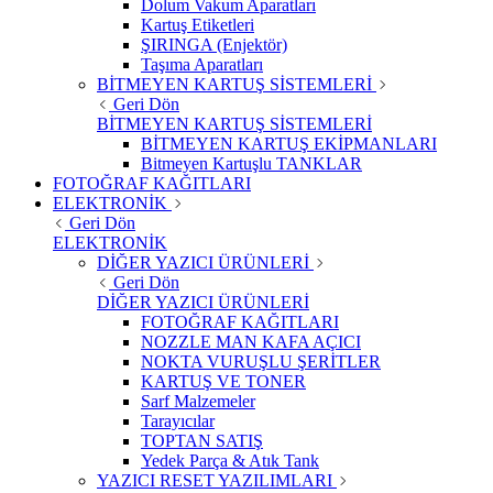
Dolum Vakum Aparatları
Kartuş Etiketleri
ŞIRINGA (Enjektör)
Taşıma Aparatları
BİTMEYEN KARTUŞ SİSTEMLERİ
Geri Dön
BİTMEYEN KARTUŞ SİSTEMLERİ
BİTMEYEN KARTUŞ EKİPMANLARI
Bitmeyen Kartuşlu TANKLAR
FOTOĞRAF KAĞITLARI
ELEKTRONİK
Geri Dön
ELEKTRONİK
DİĞER YAZICI ÜRÜNLERİ
Geri Dön
DİĞER YAZICI ÜRÜNLERİ
FOTOĞRAF KAĞITLARI
NOZZLE MAN KAFA AÇICI
NOKTA VURUŞLU ŞERİTLER
KARTUŞ VE TONER
Sarf Malzemeler
Tarayıcılar
TOPTAN SATIŞ
Yedek Parça & Atık Tank
YAZICI RESET YAZILIMLARI