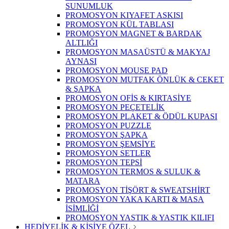
SUNUMLUK
PROMOSYON KIYAFET ASKISI
PROMOSYON KÜL TABLASI
PROMOSYON MAGNET & BARDAK
ALTLIĞI
PROMOSYON MASAÜSTÜ & MAKYAJ
AYNASI
PROMOSYON MOUSE PAD
PROMOSYON MUTFAK ÖNLÜK & CEKET
& ŞAPKA
PROMOSYON OFİS & KIRTASİYE
PROMOSYON PEÇETELİK
PROMOSYON PLAKET & ÖDÜL KUPASI
PROMOSYON PUZZLE
PROMOSYON ŞAPKA
PROMOSYON ŞEMSİYE
PROMOSYON SETLER
PROMOSYON TEPSİ
PROMOSYON TERMOS & SULUK &
MATARA
PROMOSYON TİŞÖRT & SWEATSHİRT
PROMOSYON YAKA KARTI & MASA
İSİMLİĞİ
PROMOSYON YASTIK & YASTIK KILIFI
HEDİYELİK & KİŞİYE ÖZEL