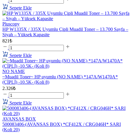
Sepete Ekle
Pluscopy
HP W1335X / 335X Uyumlu Çipli Muadil Toner – 13.700 Sayfa –
Siyah – Yüksek Kapasite
821₺
Sepete Ekle
NO NAME
~Muadil Toner~ HP uyumlu (NO NAME) *147A/W1470A*
(ÇİPLİ) -10.5K- (Koli 8)
2.326₺
Sepete Ekle
AVANSAS BOX
500083406-(AVANSAS BOX) *CF412X / CRG046H* SARI
(Koli 20)