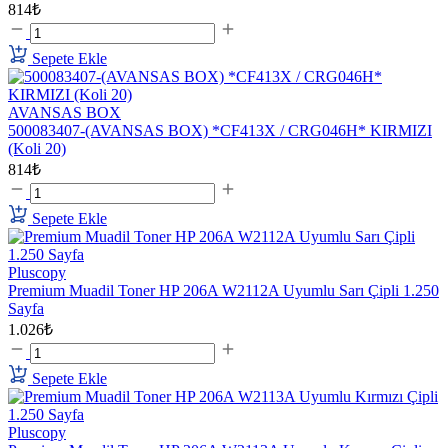
814₺
Sepete Ekle
AVANSAS BOX
500083407-(AVANSAS BOX) *CF413X / CRG046H* KIRMIZI
(Koli 20)
814₺
Sepete Ekle
Pluscopy
Premium Muadil Toner HP 206A W2112A Uyumlu Sarı Çipli 1.250
Sayfa
1.026₺
Sepete Ekle
Pluscopy