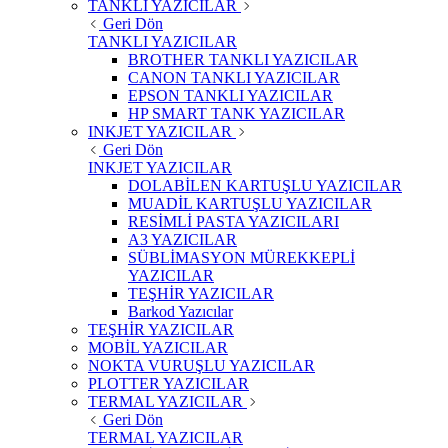
TANKLI YAZICILAR
Geri Dön
TANKLI YAZICILAR
BROTHER TANKLI YAZICILAR
CANON TANKLI YAZICILAR
EPSON TANKLI YAZICILAR
HP SMART TANK YAZICILAR
INKJET YAZICILAR
Geri Dön
INKJET YAZICILAR
DOLABİLEN KARTUŞLU YAZICILAR
MUADİL KARTUŞLU YAZICILAR
RESİMLİ PASTA YAZICILARI
A3 YAZICILAR
SÜBLİMASYON MÜREKKEPLİ
YAZICILAR
TEŞHİR YAZICILAR
Barkod Yazıcılar
TEŞHİR YAZICILAR
MOBİL YAZICILAR
NOKTA VURUŞLU YAZICILAR
PLOTTER YAZICILAR
TERMAL YAZICILAR
Geri Dön
TERMAL YAZICILAR