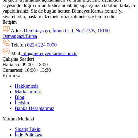
sayesinde doğru ürünü hızlıca bulabilir, siparişinizin takibini kolayca
yapabilirsiniz. Siz de bugün hemen BitmeyenKartus.com.tr’yi
ziyaret edin, baskı malzemelerinizi zahmetsizce temin edin.
İletişim
Adres
Demirtaşpaşa, İnönü Cad. No:127/B, 16160
Osmangazi̇/Bursa
Telefon
0224 224 0000
Mail
info@bitmeyenkartus.com.tr
Çalışma Saatleri
Hafta içi: 09:00 - 18:00
Cumartesi: 10:00 - 13:30
Kurumsal
Hakkımızda
Markalarımız
Blog
İletişim
Banka Hesaplarımız
Yardım Merkezi
Sipariş Takip
İade Politikası