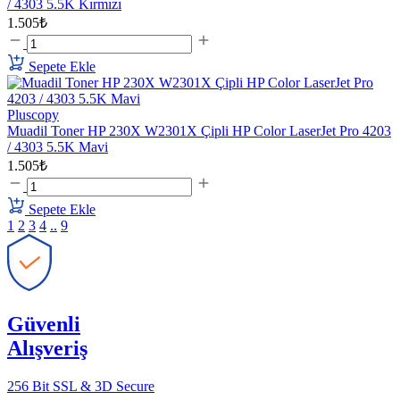
/ 4303 5.5K Kırmızı
1.505₺
Sepete Ekle
Pluscopy
Muadil Toner HP 230X W2301X Çipli HP Color LaserJet Pro 4203
/ 4303 5.5K Mavi
1.505₺
Sepete Ekle
1
2
3
4
..
9
Güvenli
Alışveriş
256 Bit SSL & 3D Secure