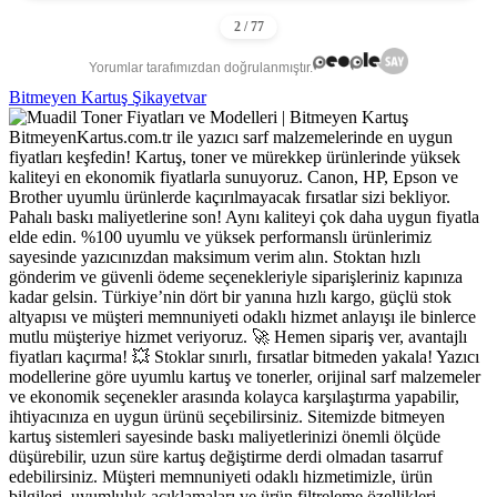
Yorumlar tarafımızdan doğrulanmıştır.
Bitmeyen Kartuş Şikayetvar
BitmeyenKartus.com.tr ile yazıcı sarf malzemelerinde en uygun
fiyatları keşfedin! Kartuş, toner ve mürekkep ürünlerinde yüksek
kaliteyi en ekonomik fiyatlarla sunuyoruz. Canon, HP, Epson ve
Brother uyumlu ürünlerde kaçırılmayacak fırsatlar sizi bekliyor.
Pahalı baskı maliyetlerine son! Aynı kaliteyi çok daha uygun fiyatla
elde edin. %100 uyumlu ve yüksek performanslı ürünlerimiz
sayesinde yazıcınızdan maksimum verim alın. Stoktan hızlı
gönderim ve güvenli ödeme seçenekleriyle siparişleriniz kapınıza
kadar gelsin. Türkiye’nin dört bir yanına hızlı kargo, güçlü stok
altyapısı ve müşteri memnuniyeti odaklı hizmet anlayışı ile binlerce
mutlu müşteriye hizmet veriyoruz. 🚀 Hemen sipariş ver, avantajlı
fiyatları kaçırma! 💥 Stoklar sınırlı, fırsatlar bitmeden yakala! Yazıcı
modellerine göre uyumlu kartuş ve tonerler, orijinal sarf malzemeler
ve ekonomik seçenekler arasında kolayca karşılaştırma yapabilir,
ihtiyacınıza en uygun ürünü seçebilirsiniz. Sitemizde bitmeyen
kartuş sistemleri sayesinde baskı maliyetlerinizi önemli ölçüde
düşürebilir, uzun süre kartuş değiştirme derdi olmadan tasarruf
edebilirsiniz. Müşteri memnuniyeti odaklı hizmetimizle, ürün
bilgileri, uyumluluk açıklamaları ve ürün filtreleme özellikleri