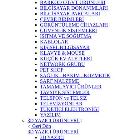
BARKOD OT/VT ÜRÜNLERİ
BİLGİSAYAR DONANIMLARI
BİLGİSAYAR PARÇALARI
ÇEVRE BİRİMLERİ
GÖRÜNTÜLEME CİHAZLARI
GÜVENLİK SİSTEMLERİ
ISITMA VE SOĞUTMA
KABLOLAR
KİŞİSEL BİLGİSAYAR
KLAVYE & MOUSE
KÜÇÜK EV ALETLERİ
NETWORK GRUBU
PET SHOP
SAĞLIK - BAKIM - KOZMETİK
SARF MALZEME
TAMAMLAYICI ÜRÜNLER
TAVSIYE SİSTEMLER
TELEFON ve TELSİZ
TELEVİZYONLAR
TÜKETİCİ ELEKTRONİĞİ
YAZILIM
3D YAZICI ÜRÜNLERİ
Geri Dön
3D YAZICI ÜRÜNLERİ
3D YAZICI