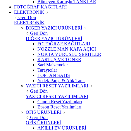
Bitmeyen Kartuşlu TANKLAR
FOTOĞRAF KAĞITLARI
ELEKTRONİK
Geri Dön
ELEKTRONİK
DİĞER YAZICI ÜRÜNLERİ
Geri Dön
DİĞER YAZICI ÜRÜNLERİ
FOTOĞRAF KAĞITLARI
NOZZLE MAN KAFA AÇICI
NOKTA VURUŞLU ŞERİTLER
KARTUŞ VE TONER
Sarf Malzemeler
Tarayıcılar
TOPTAN SATIŞ
Yedek Parça & Atık Tank
YAZICI RESET YAZILIMLARI
Geri Dön
YAZICI RESET YAZILIMLARI
Canon Reset Yazılımları
Epson Reset Yazılımları
OFİS ÜRÜNLERİ
Geri Dön
OFİS ÜRÜNLERİ
AKILLI EV ÜRÜNLERİ