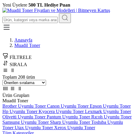
Yeni Üyelere
500 TL Hediye Puan
Anasayfa
Muadil Toner
FİLTRELE
SIRALA
Toplam 208 ürün
Ürün Grupları
Muadil Toner
Brother Uyumlu Toner
Canon Uyumlu Toner
Epson Uyumlu Toner
Hp Uyumlu Toner
Kyocera Uyumlu Toner
Lexmark Uyumlu Toner
Olivetti Uyumlu Toner
Pantum Uyumlu Toner
Rıcoh Uyumlu Toner
Samsung Uyumlu Toner
Sharp Uyumlu Toner
Toshıba Uyumlu
Toner
Utax Uyumlu Toner
Xerox Uyumlu Toner
Tüm Kategoriler