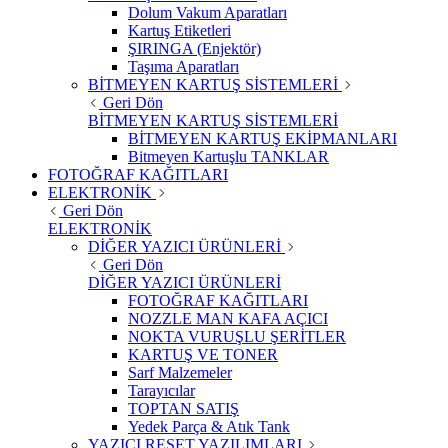
Dolum Vakum Aparatları
Kartuş Etiketleri
ŞIRINGA (Enjektör)
Taşıma Aparatları
BİTMEYEN KARTUŞ SİSTEMLERİ
Geri Dön
BİTMEYEN KARTUŞ SİSTEMLERİ
BİTMEYEN KARTUŞ EKİPMANLARI
Bitmeyen Kartuşlu TANKLAR
FOTOĞRAF KAĞITLARI
ELEKTRONİK
Geri Dön
ELEKTRONİK
DİĞER YAZICI ÜRÜNLERİ
Geri Dön
DİĞER YAZICI ÜRÜNLERİ
FOTOĞRAF KAĞITLARI
NOZZLE MAN KAFA AÇICI
NOKTA VURUŞLU ŞERİTLER
KARTUŞ VE TONER
Sarf Malzemeler
Tarayıcılar
TOPTAN SATIŞ
Yedek Parça & Atık Tank
YAZICI RESET YAZILIMLARI