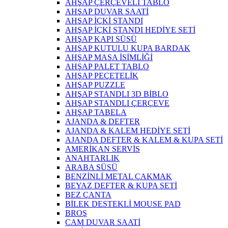
AHŞAP ÇERÇEVELİ TABLO
AHŞAP DUVAR SAATİ
AHŞAP İÇKİ STANDI
AHŞAP İÇKİ STANDI HEDİYE SETİ
AHŞAP KAPI SÜSÜ
AHŞAP KUTULU KUPA BARDAK
AHŞAP MASA İSİMLİĞİ
AHŞAP PALET TABLO
AHŞAP PEÇETELİK
AHŞAP PUZZLE
AHŞAP STANDLI 3D BİBLO
AHŞAP STANDLI ÇERÇEVE
AHŞAP TABELA
AJANDA & DEFTER
AJANDA & KALEM HEDİYE SETİ
AJANDA DEFTER & KALEM & KUPA SETİ
AMERİKAN SERVİS
ANAHTARLIK
ARABA SÜSÜ
BENZİNLİ METAL ÇAKMAK
BEYAZ DEFTER & KUPA SETİ
BEZ ÇANTA
BİLEK DESTEKLİ MOUSE PAD
BROŞ
CAM DUVAR SAATİ