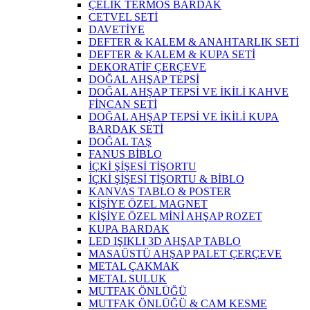
ÇELİK TERMOS BARDAK
CETVEL SETİ
DAVETİYE
DEFTER & KALEM & ANAHTARLIK SETİ
DEFTER & KALEM & KUPA SETİ
DEKORATİF ÇERÇEVE
DOĞAL AHŞAP TEPSİ
DOĞAL AHŞAP TEPSİ VE İKİLİ KAHVE
FİNCAN SETİ
DOĞAL AHŞAP TEPSİ VE İKİLİ KUPA
BARDAK SETİ
DOĞAL TAŞ
FANUS BİBLO
İÇKİ ŞİŞESİ TİŞORTU
İÇKİ ŞİŞESİ TİŞORTU & BİBLO
KANVAS TABLO & POSTER
KİŞİYE ÖZEL MAGNET
KİŞİYE ÖZEL MİNİ AHŞAP ROZET
KUPA BARDAK
LED IŞIKLI 3D AHŞAP TABLO
MASAÜSTÜ AHŞAP PALET ÇERÇEVE
METAL ÇAKMAK
METAL SULUK
MUTFAK ÖNLÜĞÜ
MUTFAK ÖNLÜĞÜ & CAM KESME