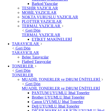
Barkod Yazıcılar
TEŞHİR YAZICILAR
MOBİL YAZICILAR
NOKTA VURUŞLU YAZICILAR
PLOTTER YAZICILAR
TERMAL YAZICILAR
Geri Dön
TERMAL YAZICILAR
ETİKET MAKİNELERİ
TARAYICILAR
Geri Dön
TARAYICILAR
Belge Tarayıcılar
Flatbed Tarayıcılar
TONERLER
Geri Dön
TONERLER
MUADİL TONERLER ve DRUM ÜNİTELERİ
Geri Dön
MUADİL TONERLER ve DRUM ÜNİTELERİ
PANTUM UYUMLU İthal Tonerler
Brother UYUMLU İthal Tonerler
Canon UYUMLU İthal Tonerler
Dell UYUMLU İthal Tonerler
DİĞER MARKALAR İÇİN UYUMLU İthal