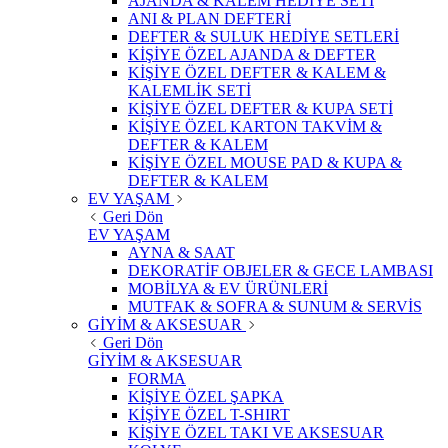
AJANDA & KALEM HEDİYE SETİ
ANI & PLAN DEFTERİ
DEFTER & SULUK HEDİYE SETLERİ
KİŞİYE ÖZEL AJANDA & DEFTER
KİŞİYE ÖZEL DEFTER & KALEM &
KALEMLİK SETİ
KİŞİYE ÖZEL DEFTER & KUPA SETİ
KİŞİYE ÖZEL KARTON TAKVİM &
DEFTER & KALEM
KİŞİYE ÖZEL MOUSE PAD & KUPA &
DEFTER & KALEM
EV YAŞAM
Geri Dön
EV YAŞAM
AYNA & SAAT
DEKORATİF OBJELER & GECE LAMBASI
MOBİLYA & EV ÜRÜNLERİ
MUTFAK & SOFRA & SUNUM & SERVİS
GİYİM & AKSESUAR
Geri Dön
GİYİM & AKSESUAR
FORMA
KİŞİYE ÖZEL ŞAPKA
KİŞİYE ÖZEL T-SHIRT
KİŞİYE ÖZEL TAKI VE AKSESUAR