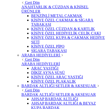
Geri Dön
ANAHTARLIK & CÜZDAN & KİŞİSEL
ÜRÜNLER
BENZİNLİ METAL ÇAKMAK
KİŞİYE ÖZEL ÇAKMAK & SİGARA
TABAKASI
KİŞİYE ÖZEL CÜZDAN & KARTLIK
KİŞİYE ÖZEL HEDİYELİK ÇELİK ÇAKI
KİŞİYE ÖZEL KUPA & ÇAKMAK HEDİYE
SETİ
KİŞİYE ÖZEL PİPO
SİGARA TABAKASI
ARABA HEDİYELERİ
Geri Dön
ARABA HEDİYELERİ
ARAÇ YASTIĞI
DİKİZ AYNA SÜSÜ
KİŞİYE ÖZEL ARAÇ YASTIĞI
KİŞİYE ÖZEL PLAKALIK
BARDAK ALTLIĞI SETLER & AKSESUAR
Geri Dön
BARDAK ALTLIĞI SETLER & AKSESUAR
AHŞAP BARDAK ALTLIĞI
AHŞAP BARDAK ALTLIĞI & BEYAZ
KUPA BARDAK