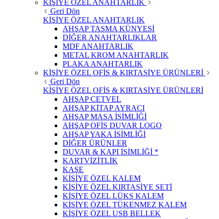
KİŞİYE ÖZEL ANAHTARLIK
Geri Dön
KİŞİYE ÖZEL ANAHTARLIK
AHŞAP TASMA KÜNYESİ
DİĞER ANAHTARLIKLAR
MDF ANAHTARLIK
METAL KROM ANAHTARLIK
PLAKA ANAHTARLIK
KİŞİYE ÖZEL OFİS & KIRTASİYE ÜRÜNLERİ
Geri Dön
KİŞİYE ÖZEL OFİS & KIRTASİYE ÜRÜNLERİ
AHŞAP CETVEL
AHŞAP KİTAP AYRACI
AHŞAP MASA İSİMLİĞİ
AHŞAP OFİS DUVAR LOGO
AHŞAP YAKA İSİMLİĞİ
DİĞER ÜRÜNLER
DUVAR & KAPI İSİMLİĞİ *
KARTVİZİTLİK
KAŞE
KİŞİYE ÖZEL KALEM
KİŞİYE ÖZEL KIRTASİYE SETİ
KİŞİYE ÖZEL LÜKS KALEM
KİŞİYE ÖZEL TÜKENMEZ KALEM
KİŞİYE ÖZEL USB BELLEK