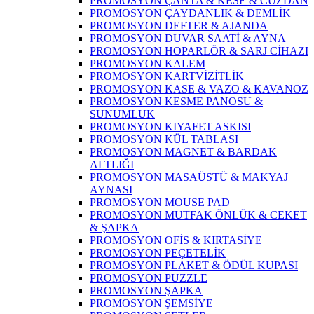
PROMOSYON ÇANTA & KESE & CÜZDAN
PROMOSYON ÇAYDANLIK & DEMLİK
PROMOSYON DEFTER & AJANDA
PROMOSYON DUVAR SAATİ & AYNA
PROMOSYON HOPARLÖR & SARJ CİHAZI
PROMOSYON KALEM
PROMOSYON KARTVİZİTLİK
PROMOSYON KASE & VAZO & KAVANOZ
PROMOSYON KESME PANOSU &
SUNUMLUK
PROMOSYON KIYAFET ASKISI
PROMOSYON KÜL TABLASI
PROMOSYON MAGNET & BARDAK
ALTLIĞI
PROMOSYON MASAÜSTÜ & MAKYAJ
AYNASI
PROMOSYON MOUSE PAD
PROMOSYON MUTFAK ÖNLÜK & CEKET
& ŞAPKA
PROMOSYON OFİS & KIRTASİYE
PROMOSYON PEÇETELİK
PROMOSYON PLAKET & ÖDÜL KUPASI
PROMOSYON PUZZLE
PROMOSYON ŞAPKA
PROMOSYON ŞEMSİYE