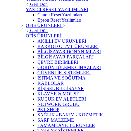
Geri Dön
YAZICI RESET YAZILIMLARI
Canon Reset Yazılımları
Epson Reset Yazılımları
OFİS ÜRÜNLERİ
Geri Dön
OFİS ÜRÜNLERİ
AKILLI EV ÜRÜNLERİ
BARKOD OT/VT ÜRÜNLERİ
BİLGİSAYAR DONANIMLARI
BİLGİSAYAR PARÇALARI
ÇEVRE BİRİMLERİ
GÖRÜNTÜLEME CİHAZLARI
GÜVENLİK SİSTEMLERİ
ISITMA VE SOĞUTMA
KABLOLAR
KİŞİSEL BİLGİSAYAR
KLAVYE & MOUSE
KÜÇÜK EV ALETLERİ
NETWORK GRUBU
PET SHOP
SAĞLIK - BAKIM - KOZMETİK
SARF MALZEME
TAMAMLAYICI ÜRÜNLER
TAVSIYE SİSTEMLER