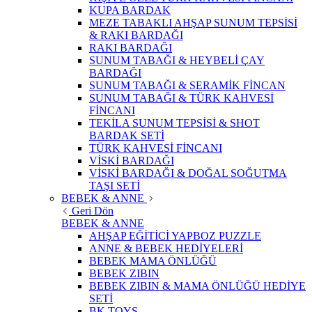
KUPA BARDAK
MEZE TABAKLI AHŞAP SUNUM TEPSİSİ
& RAKI BARDAĞI
RAKI BARDAĞI
SUNUM TABAĞI & HEYBELİ ÇAY
BARDAĞI
SUNUM TABAĞI & SERAMİK FİNCAN
SUNUM TABAĞI & TÜRK KAHVESİ
FİNCANI
TEKİLA SUNUM TEPSİSİ & SHOT
BARDAK SETİ
TÜRK KAHVESİ FİNCANI
VİSKİ BARDAĞI
VİSKİ BARDAĞI & DOĞAL SOĞUTMA
TAŞI SETİ
BEBEK & ANNE
Geri Dön
BEBEK & ANNE
AHŞAP EĞİTİCİ YAPBOZ PUZZLE
ANNE & BEBEK HEDİYELERİ
BEBEK MAMA ÖNLÜĞÜ
BEBEK ZIBIN
BEBEK ZIBIN & MAMA ÖNLÜĞÜ HEDİYE
SETİ
BK TOYS