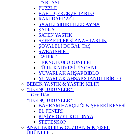
TABLASI
PUZZLE
RAFLI ÇERÇEVE TABLO
RAKI BARDAĞI
SAATLİ SİHİRLİ LED AYNA
ŞAPKA
SATEN YASTIK
ŞEFFAF PLEKSİ ANAHTARLIK
ŞOVALELİ DOĞAL TAŞ
SWEATSHIRT
T-SHIRT
TEKNOLOJİ ÜRÜNLERİ
TÜRK KAHVESİ FİNCANI
YUVARLAK AHŞAP BİBLO
YUVARLAK AHŞAP STANDLI BİBLO
BEBEK YASTIK & YASTIK KILIFI
*İLGİNÇ ÜRÜNLER*
Geri Dön
*İLGİNÇ ÜRÜNLER*
BAYRAM HARÇLIĞI & ŞEKERİ KESESİ
EL FENERİ
KİŞİYE ÖZEL KOLONYA
STETESKOP
ANAHTARLIK & CÜZDAN & KİŞİSEL
ÜRÜNLER