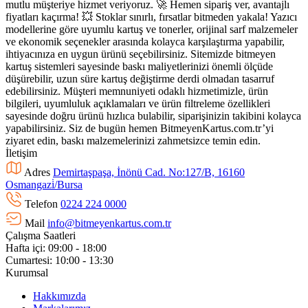
mutlu müşteriye hizmet veriyoruz. 🚀 Hemen sipariş ver, avantajlı
fiyatları kaçırma! 💥 Stoklar sınırlı, fırsatlar bitmeden yakala! Yazıcı
modellerine göre uyumlu kartuş ve tonerler, orijinal sarf malzemeler
ve ekonomik seçenekler arasında kolayca karşılaştırma yapabilir,
ihtiyacınıza en uygun ürünü seçebilirsiniz. Sitemizde bitmeyen
kartuş sistemleri sayesinde baskı maliyetlerinizi önemli ölçüde
düşürebilir, uzun süre kartuş değiştirme derdi olmadan tasarruf
edebilirsiniz. Müşteri memnuniyeti odaklı hizmetimizle, ürün
bilgileri, uyumluluk açıklamaları ve ürün filtreleme özellikleri
sayesinde doğru ürünü hızlıca bulabilir, siparişinizin takibini kolayca
yapabilirsiniz. Siz de bugün hemen BitmeyenKartus.com.tr’yi
ziyaret edin, baskı malzemelerinizi zahmetsizce temin edin.
İletişim
Adres
Demirtaşpaşa, İnönü Cad. No:127/B, 16160
Osmangazi̇/Bursa
Telefon
0224 224 0000
Mail
info@bitmeyenkartus.com.tr
Çalışma Saatleri
Hafta içi: 09:00 - 18:00
Cumartesi: 10:00 - 13:30
Kurumsal
Hakkımızda