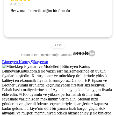
04.06.2026
Her zaman ilk tercih ettiğim bir firmadır.
Yorumlar tarafımızdan doğrulanmıştır.
Bitmeyen Kartuş Şikayetvar
BitmeyenKartus.com.tr ile yazıcı sarf malzemelerinde en uygun
fiyatları keşfedin! Kartuş, toner ve mürekkep ürünlerinde yüksek
kaliteyi en ekonomik fiyatlarla sunuyoruz. Canon, HP, Epson ve
Brother uyumlu ürünlerde kaçırılmayacak fırsatlar sizi bekliyor.
Pahalı baskı maliyetlerine son! Aynı kaliteyi çok daha uygun fiyatla
elde edin. %100 uyumlu ve yüksek performanslı ürünlerimiz
sayesinde yazıcınızdan maksimum verim alın. Stoktan hızlı
gönderim ve güvenli ödeme seçenekleriyle siparişleriniz kapınıza
kadar gelsin. Türkiye’nin dört bir yanına hızlı kargo, güçlü stok
altyapısı ve müşteri memnuniyeti odaklı hizmet anlayışı ile binlerce