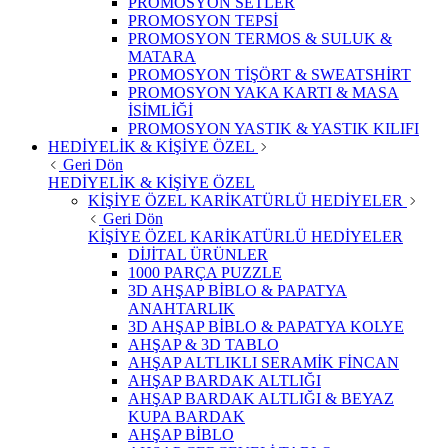
PROMOSYON SETLER
PROMOSYON TEPSİ
PROMOSYON TERMOS & SULUK &
MATARA
PROMOSYON TİŞÖRT & SWEATSHİRT
PROMOSYON YAKA KARTI & MASA
İSİMLİĞİ
PROMOSYON YASTIK & YASTIK KILIFI
HEDİYELİK & KİŞİYE ÖZEL
Geri Dön
HEDİYELİK & KİŞİYE ÖZEL
KİŞİYE ÖZEL KARİKATÜRLÜ HEDİYELER
Geri Dön
KİŞİYE ÖZEL KARİKATÜRLÜ HEDİYELER
DİJİTAL ÜRÜNLER
1000 PARÇA PUZZLE
3D AHŞAP BİBLO & PAPATYA
ANAHTARLIK
3D AHŞAP BİBLO & PAPATYA KOLYE
AHŞAP & 3D TABLO
AHŞAP ALTLIKLI SERAMİK FİNCAN
AHŞAP BARDAK ALTLIĞI
AHŞAP BARDAK ALTLIĞI & BEYAZ
KUPA BARDAK
AHŞAP BİBLO