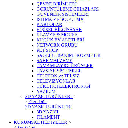
ÇEVRE BİRİMLERİ
GÖRÜNTÜLEME CİHAZLARI
GÜVENLİK SİSTEMLERİ
ISITMA VE SOĞUTMA
KABLOLAR
KİŞİSEL BİLGİSAYAR
KLAVYE & MOUSE
KÜÇÜK EV ALETLERİ
NETWORK GRUBU
PET SHOP
SAĞLIK - BAKIM - KOZMETİK
SARF MALZEME
TAMAMLAYICI ÜRÜNLER
TAVSIYE SİSTEMLER
TELEFON ve TELSİZ
TELEVİZYONLAR
TÜKETİCİ ELEKTRONİĞİ
YAZILIM
3D YAZICI ÜRÜNLERİ
Geri Dön
3D YAZICI ÜRÜNLERİ
3D YAZICI
FİLAMENT
KURUMSAL HEDİYELER
Geri Dön