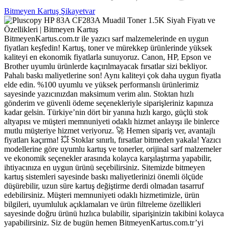
Bitmeyen Kartuş Şikayetvar
BitmeyenKartus.com.tr ile yazıcı sarf malzemelerinde en uygun
fiyatları keşfedin! Kartuş, toner ve mürekkep ürünlerinde yüksek
kaliteyi en ekonomik fiyatlarla sunuyoruz. Canon, HP, Epson ve
Brother uyumlu ürünlerde kaçırılmayacak fırsatlar sizi bekliyor.
Pahalı baskı maliyetlerine son! Aynı kaliteyi çok daha uygun fiyatla
elde edin. %100 uyumlu ve yüksek performanslı ürünlerimiz
sayesinde yazıcınızdan maksimum verim alın. Stoktan hızlı
gönderim ve güvenli ödeme seçenekleriyle siparişleriniz kapınıza
kadar gelsin. Türkiye’nin dört bir yanına hızlı kargo, güçlü stok
altyapısı ve müşteri memnuniyeti odaklı hizmet anlayışı ile binlerce
mutlu müşteriye hizmet veriyoruz. 🚀 Hemen sipariş ver, avantajlı
fiyatları kaçırma! 💥 Stoklar sınırlı, fırsatlar bitmeden yakala! Yazıcı
modellerine göre uyumlu kartuş ve tonerler, orijinal sarf malzemeler
ve ekonomik seçenekler arasında kolayca karşılaştırma yapabilir,
ihtiyacınıza en uygun ürünü seçebilirsiniz. Sitemizde bitmeyen
kartuş sistemleri sayesinde baskı maliyetlerinizi önemli ölçüde
düşürebilir, uzun süre kartuş değiştirme derdi olmadan tasarruf
edebilirsiniz. Müşteri memnuniyeti odaklı hizmetimizle, ürün
bilgileri, uyumluluk açıklamaları ve ürün filtreleme özellikleri
sayesinde doğru ürünü hızlıca bulabilir, siparişinizin takibini kolayca
yapabilirsiniz. Siz de bugün hemen BitmeyenKartus.com.tr’yi