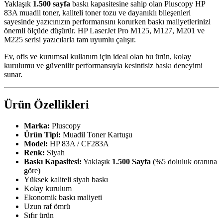
Yaklaşık
1.500 sayfa
baskı kapasitesine sahip olan Pluscopy HP
83A muadil toner, kaliteli toner tozu ve dayanıklı bileşenleri
sayesinde yazıcınızın performansını korurken baskı maliyetlerinizi
önemli ölçüde düşürür. HP LaserJet Pro M125, M127, M201 ve
M225 serisi yazıcılarla tam uyumlu çalışır.
Ev, ofis ve kurumsal kullanım için ideal olan bu ürün, kolay
kurulumu ve güvenilir performansıyla kesintisiz baskı deneyimi
sunar.
Ürün Özellikleri
Marka:
Pluscopy
Ürün Tipi:
Muadil Toner Kartuşu
Model:
HP 83A / CF283A
Renk:
Siyah
Baskı Kapasitesi:
Yaklaşık
1.500 Sayfa
(%5 doluluk oranına
göre)
Yüksek kaliteli siyah baskı
Kolay kurulum
Ekonomik baskı maliyeti
Uzun raf ömrü
Sıfır ürün