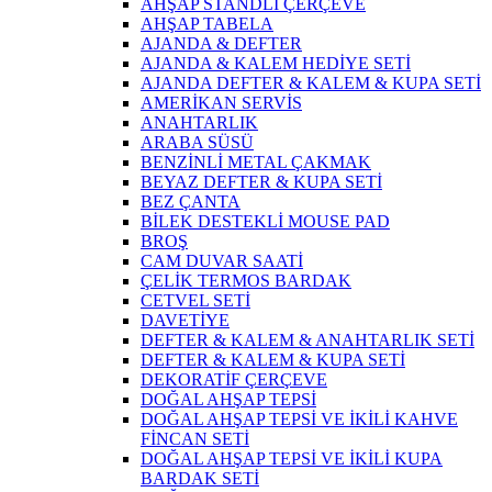
AHŞAP STANDLI ÇERÇEVE
AHŞAP TABELA
AJANDA & DEFTER
AJANDA & KALEM HEDİYE SETİ
AJANDA DEFTER & KALEM & KUPA SETİ
AMERİKAN SERVİS
ANAHTARLIK
ARABA SÜSÜ
BENZİNLİ METAL ÇAKMAK
BEYAZ DEFTER & KUPA SETİ
BEZ ÇANTA
BİLEK DESTEKLİ MOUSE PAD
BROŞ
CAM DUVAR SAATİ
ÇELİK TERMOS BARDAK
CETVEL SETİ
DAVETİYE
DEFTER & KALEM & ANAHTARLIK SETİ
DEFTER & KALEM & KUPA SETİ
DEKORATİF ÇERÇEVE
DOĞAL AHŞAP TEPSİ
DOĞAL AHŞAP TEPSİ VE İKİLİ KAHVE
FİNCAN SETİ
DOĞAL AHŞAP TEPSİ VE İKİLİ KUPA
BARDAK SETİ