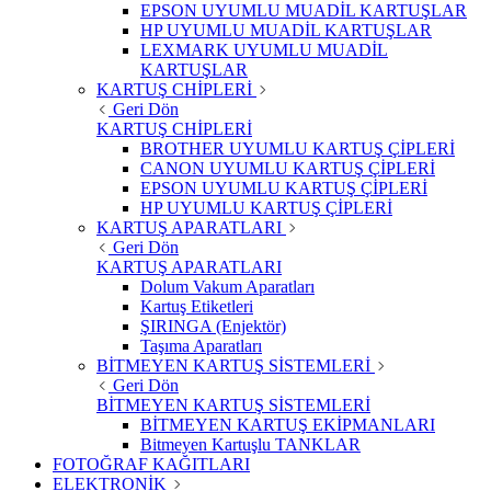
EPSON UYUMLU MUADİL KARTUŞLAR
HP UYUMLU MUADİL KARTUŞLAR
LEXMARK UYUMLU MUADİL
KARTUŞLAR
KARTUŞ CHİPLERİ
Geri Dön
KARTUŞ CHİPLERİ
BROTHER UYUMLU KARTUŞ ÇİPLERİ
CANON UYUMLU KARTUŞ ÇİPLERİ
EPSON UYUMLU KARTUŞ ÇİPLERİ
HP UYUMLU KARTUŞ ÇİPLERİ
KARTUŞ APARATLARI
Geri Dön
KARTUŞ APARATLARI
Dolum Vakum Aparatları
Kartuş Etiketleri
ŞIRINGA (Enjektör)
Taşıma Aparatları
BİTMEYEN KARTUŞ SİSTEMLERİ
Geri Dön
BİTMEYEN KARTUŞ SİSTEMLERİ
BİTMEYEN KARTUŞ EKİPMANLARI
Bitmeyen Kartuşlu TANKLAR
FOTOĞRAF KAĞITLARI
ELEKTRONİK