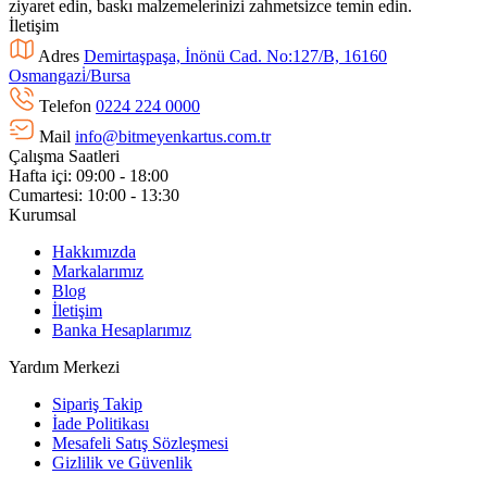
ziyaret edin, baskı malzemelerinizi zahmetsizce temin edin.
İletişim
Adres
Demirtaşpaşa, İnönü Cad. No:127/B, 16160
Osmangazi̇/Bursa
Telefon
0224 224 0000
Mail
info@bitmeyenkartus.com.tr
Çalışma Saatleri
Hafta içi: 09:00 - 18:00
Cumartesi: 10:00 - 13:30
Kurumsal
Hakkımızda
Markalarımız
Blog
İletişim
Banka Hesaplarımız
Yardım Merkezi
Sipariş Takip
İade Politikası
Mesafeli Satış Sözleşmesi
Gizlilik ve Güvenlik