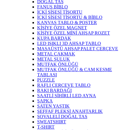
DOĞAL TAŞ
FANUS BİBLO
İÇKİ ŞİŞESİ TİŞORTU
İÇKİ ŞİŞESİ TİŞORTU & BİBLO
KANVAS TABLO & POSTER
KİŞİYE ÖZEL MAGNET
KİŞİYE ÖZEL MİNİ AHŞAP ROZET
KUPA BARDAK
LED IŞIKLI 3D AHŞAP TABLO
MASAÜSTÜ AHŞAP PALET ÇERÇEVE
METAL ÇAKMAK
METAL SULUK
MUTFAK ÖNLÜĞÜ
MUTFAK ÖNLÜĞÜ & CAM KESME
TABLASI
PUZZLE
RAFLI ÇERÇEVE TABLO
RAKI BARDAĞI
SAATLİ SİHİRLİ LED AYNA
ŞAPKA
SATEN YASTIK
ŞEFFAF PLEKSİ ANAHTARLIK
ŞOVALELİ DOĞAL TAŞ
SWEATSHIRT
T-SHIRT