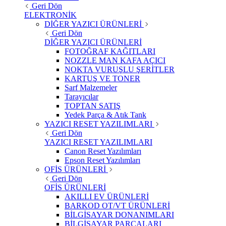
Geri Dön
ELEKTRONİK
DİĞER YAZICI ÜRÜNLERİ
Geri Dön
DİĞER YAZICI ÜRÜNLERİ
FOTOĞRAF KAĞITLARI
NOZZLE MAN KAFA AÇICI
NOKTA VURUŞLU ŞERİTLER
KARTUŞ VE TONER
Sarf Malzemeler
Tarayıcılar
TOPTAN SATIŞ
Yedek Parça & Atık Tank
YAZICI RESET YAZILIMLARI
Geri Dön
YAZICI RESET YAZILIMLARI
Canon Reset Yazılımları
Epson Reset Yazılımları
OFİS ÜRÜNLERİ
Geri Dön
OFİS ÜRÜNLERİ
AKILLI EV ÜRÜNLERİ
BARKOD OT/VT ÜRÜNLERİ
BİLGİSAYAR DONANIMLARI
BİLGİSAYAR PARÇALARI