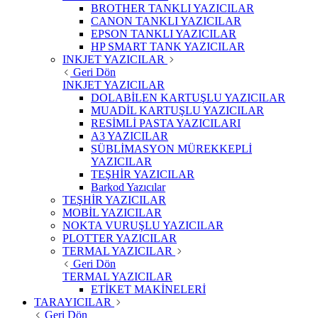
BROTHER TANKLI YAZICILAR
CANON TANKLI YAZICILAR
EPSON TANKLI YAZICILAR
HP SMART TANK YAZICILAR
INKJET YAZICILAR
Geri Dön
INKJET YAZICILAR
DOLABİLEN KARTUŞLU YAZICILAR
MUADİL KARTUŞLU YAZICILAR
RESİMLİ PASTA YAZICILARI
A3 YAZICILAR
SÜBLİMASYON MÜREKKEPLİ
YAZICILAR
TEŞHİR YAZICILAR
Barkod Yazıcılar
TEŞHİR YAZICILAR
MOBİL YAZICILAR
NOKTA VURUŞLU YAZICILAR
PLOTTER YAZICILAR
TERMAL YAZICILAR
Geri Dön
TERMAL YAZICILAR
ETİKET MAKİNELERİ
TARAYICILAR
Geri Dön