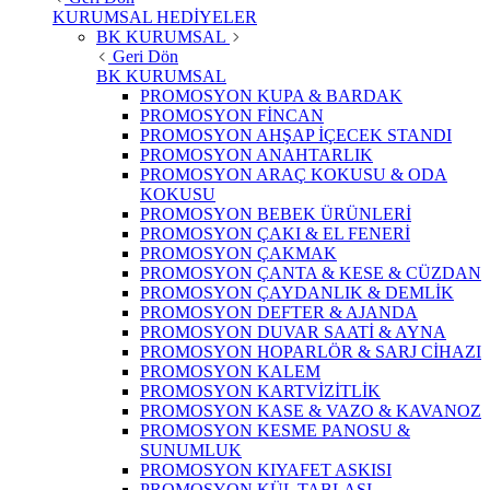
KURUMSAL HEDİYELER
BK KURUMSAL
Geri Dön
BK KURUMSAL
PROMOSYON KUPA & BARDAK
PROMOSYON FİNCAN
PROMOSYON AHŞAP İÇECEK STANDI
PROMOSYON ANAHTARLIK
PROMOSYON ARAÇ KOKUSU & ODA
KOKUSU
PROMOSYON BEBEK ÜRÜNLERİ
PROMOSYON ÇAKI & EL FENERİ
PROMOSYON ÇAKMAK
PROMOSYON ÇANTA & KESE & CÜZDAN
PROMOSYON ÇAYDANLIK & DEMLİK
PROMOSYON DEFTER & AJANDA
PROMOSYON DUVAR SAATİ & AYNA
PROMOSYON HOPARLÖR & SARJ CİHAZI
PROMOSYON KALEM
PROMOSYON KARTVİZİTLİK
PROMOSYON KASE & VAZO & KAVANOZ
PROMOSYON KESME PANOSU &
SUNUMLUK
PROMOSYON KIYAFET ASKISI
PROMOSYON KÜL TABLASI