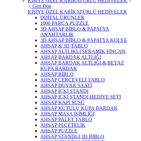
KİŞİYE ÖZEL KARİKATÜRLÜ HEDİYELER
Geri Dön
KİŞİYE ÖZEL KARİKATÜRLÜ HEDİYELER
DİJİTAL ÜRÜNLER
1000 PARÇA PUZZLE
3D AHŞAP BİBLO & PAPATYA
ANAHTARLIK
3D AHŞAP BİBLO & PAPATYA KOLYE
AHŞAP & 3D TABLO
AHŞAP ALTLIKLI SERAMİK FİNCAN
AHŞAP BARDAK ALTLIĞI
AHŞAP BARDAK ALTLIĞI & BEYAZ
KUPA BARDAK
AHŞAP BİBLO
AHŞAP ÇERÇEVELİ TABLO
AHŞAP DUVAR SAATİ
AHŞAP İÇKİ STANDI
AHŞAP İÇKİ STANDI HEDİYE SETİ
AHŞAP KAPI SÜSÜ
AHŞAP KUTULU KUPA BARDAK
AHŞAP MASA İSİMLİĞİ
AHŞAP PALET TABLO
AHŞAP PEÇETELİK
AHŞAP PUZZLE
AHŞAP STANDLI 3D BİBLO