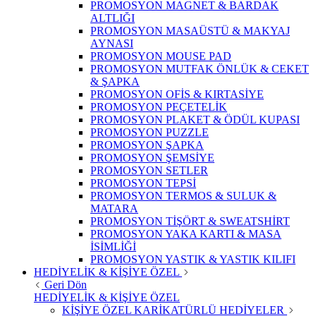
PROMOSYON MAGNET & BARDAK
ALTLIĞI
PROMOSYON MASAÜSTÜ & MAKYAJ
AYNASI
PROMOSYON MOUSE PAD
PROMOSYON MUTFAK ÖNLÜK & CEKET
& ŞAPKA
PROMOSYON OFİS & KIRTASİYE
PROMOSYON PEÇETELİK
PROMOSYON PLAKET & ÖDÜL KUPASI
PROMOSYON PUZZLE
PROMOSYON ŞAPKA
PROMOSYON ŞEMSİYE
PROMOSYON SETLER
PROMOSYON TEPSİ
PROMOSYON TERMOS & SULUK &
MATARA
PROMOSYON TİŞÖRT & SWEATSHİRT
PROMOSYON YAKA KARTI & MASA
İSİMLİĞİ
PROMOSYON YASTIK & YASTIK KILIFI
HEDİYELİK & KİŞİYE ÖZEL
Geri Dön
HEDİYELİK & KİŞİYE ÖZEL
KİŞİYE ÖZEL KARİKATÜRLÜ HEDİYELER