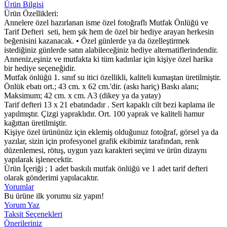
Ürün Bilgisi
Ürün Özellikleri:
Annelere özel hazırlanan isme özel fotoğraflı Mutfak Önlüğü ve
Tarif Defteri seti, hem şık hem de özel bir hediye arayan herkesin
beğenisini kazanacak. • Özel günlerde ya da özelleştirmek
istediğiniz günlerde satın alabileceğiniz hediye alternatiflerindendir.
Anneniz,eşiniz ve mutfakta ki tüm kadınlar için kişiye özel harika
bir hediye seçeneğidir.
Mutfak önlüğü 1. sınıf su itici özellikli, kaliteli kumaştan üretilmiştir.
Önlük ebatı ort.; 43 cm. x 62 cm.'dir. (askı hariç) Baskı alanı;
Maksimum; 42 cm. x cm. A3 (dikey ya da yatay)
Tarif defteri 13 x 21 ebatındadır . Sert kapaklı cilt bezi kaplama ile
yapılmıştır. Çizgi yapraklıdır. Ort. 100 yaprak ve kaliteli hamur
kağıttan üretilmiştir.
Kişiye özel ürününüz için eklemiş olduğunuz fotoğraf, görsel ya da
yazılar, sizin için profesyonel grafik ekibimiz tarafından, renk
düzenlemesi, rötuş, uygun yazı karakteri seçimi ve ürün dizaynı
yapılarak işlenecektir.
Ürün İçeriği ; 1 adet baskılı mutfak önlüğü ve 1 adet tarif defteri
olarak gönderimi yapılacaktır.
Yorumlar
Bu ürüne ilk yorumu siz yapın!
Yorum Yaz
Taksit Seçenekleri
Önerileriniz