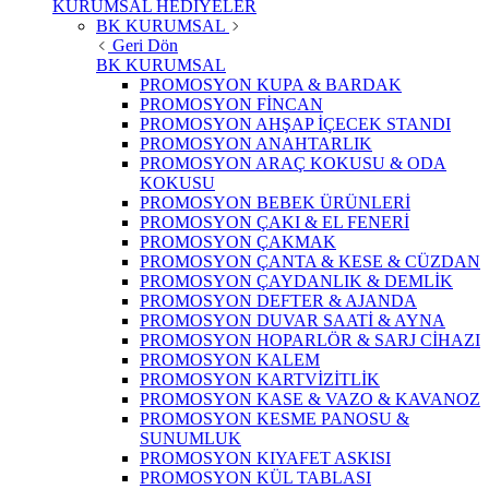
KURUMSAL HEDİYELER
BK KURUMSAL
Geri Dön
BK KURUMSAL
PROMOSYON KUPA & BARDAK
PROMOSYON FİNCAN
PROMOSYON AHŞAP İÇECEK STANDI
PROMOSYON ANAHTARLIK
PROMOSYON ARAÇ KOKUSU & ODA
KOKUSU
PROMOSYON BEBEK ÜRÜNLERİ
PROMOSYON ÇAKI & EL FENERİ
PROMOSYON ÇAKMAK
PROMOSYON ÇANTA & KESE & CÜZDAN
PROMOSYON ÇAYDANLIK & DEMLİK
PROMOSYON DEFTER & AJANDA
PROMOSYON DUVAR SAATİ & AYNA
PROMOSYON HOPARLÖR & SARJ CİHAZI
PROMOSYON KALEM
PROMOSYON KARTVİZİTLİK
PROMOSYON KASE & VAZO & KAVANOZ
PROMOSYON KESME PANOSU &
SUNUMLUK
PROMOSYON KIYAFET ASKISI
PROMOSYON KÜL TABLASI