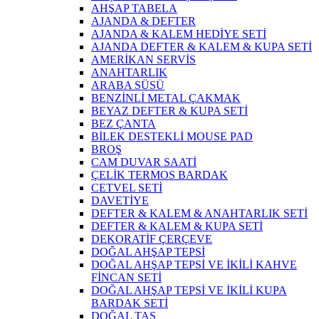
AHŞAP TABELA
AJANDA & DEFTER
AJANDA & KALEM HEDİYE SETİ
AJANDA DEFTER & KALEM & KUPA SETİ
AMERİKAN SERVİS
ANAHTARLIK
ARABA SÜSÜ
BENZİNLİ METAL ÇAKMAK
BEYAZ DEFTER & KUPA SETİ
BEZ ÇANTA
BİLEK DESTEKLİ MOUSE PAD
BROŞ
CAM DUVAR SAATİ
ÇELİK TERMOS BARDAK
CETVEL SETİ
DAVETİYE
DEFTER & KALEM & ANAHTARLIK SETİ
DEFTER & KALEM & KUPA SETİ
DEKORATİF ÇERÇEVE
DOĞAL AHŞAP TEPSİ
DOĞAL AHŞAP TEPSİ VE İKİLİ KAHVE
FİNCAN SETİ
DOĞAL AHŞAP TEPSİ VE İKİLİ KUPA
BARDAK SETİ
DOĞAL TAŞ