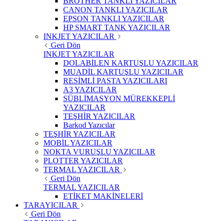
BROTHER TANKLI YAZICILAR
CANON TANKLI YAZICILAR
EPSON TANKLI YAZICILAR
HP SMART TANK YAZICILAR
INKJET YAZICILAR
Geri Dön
INKJET YAZICILAR
DOLABİLEN KARTUŞLU YAZICILAR
MUADİL KARTUŞLU YAZICILAR
RESİMLİ PASTA YAZICILARI
A3 YAZICILAR
SÜBLİMASYON MÜREKKEPLİ
YAZICILAR
TEŞHİR YAZICILAR
Barkod Yazıcılar
TEŞHİR YAZICILAR
MOBİL YAZICILAR
NOKTA VURUŞLU YAZICILAR
PLOTTER YAZICILAR
TERMAL YAZICILAR
Geri Dön
TERMAL YAZICILAR
ETİKET MAKİNELERİ
TARAYICILAR
Geri Dön