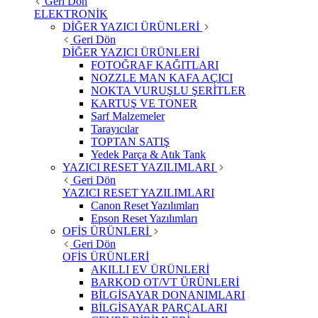
Geri Dön
ELEKTRONİK
DİĞER YAZICI ÜRÜNLERİ
Geri Dön
DİĞER YAZICI ÜRÜNLERİ
FOTOĞRAF KAĞITLARI
NOZZLE MAN KAFA AÇICI
NOKTA VURUŞLU ŞERİTLER
KARTUŞ VE TONER
Sarf Malzemeler
Tarayıcılar
TOPTAN SATIŞ
Yedek Parça & Atık Tank
YAZICI RESET YAZILIMLARI
Geri Dön
YAZICI RESET YAZILIMLARI
Canon Reset Yazılımları
Epson Reset Yazılımları
OFİS ÜRÜNLERİ
Geri Dön
OFİS ÜRÜNLERİ
AKILLI EV ÜRÜNLERİ
BARKOD OT/VT ÜRÜNLERİ
BİLGİSAYAR DONANIMLARI
BİLGİSAYAR PARÇALARI