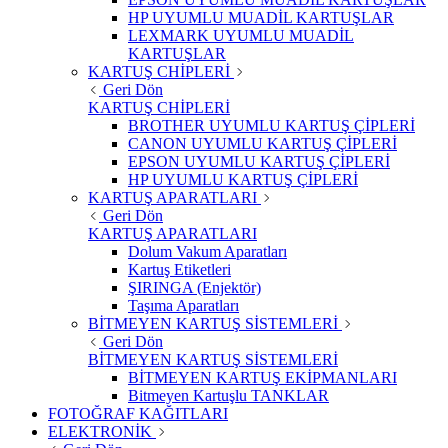
HP UYUMLU MUADİL KARTUŞLAR
LEXMARK UYUMLU MUADİL
KARTUŞLAR
KARTUŞ CHİPLERİ
Geri Dön
KARTUŞ CHİPLERİ
BROTHER UYUMLU KARTUŞ ÇİPLERİ
CANON UYUMLU KARTUŞ ÇİPLERİ
EPSON UYUMLU KARTUŞ ÇİPLERİ
HP UYUMLU KARTUŞ ÇİPLERİ
KARTUŞ APARATLARI
Geri Dön
KARTUŞ APARATLARI
Dolum Vakum Aparatları
Kartuş Etiketleri
ŞIRINGA (Enjektör)
Taşıma Aparatları
BİTMEYEN KARTUŞ SİSTEMLERİ
Geri Dön
BİTMEYEN KARTUŞ SİSTEMLERİ
BİTMEYEN KARTUŞ EKİPMANLARI
Bitmeyen Kartuşlu TANKLAR
FOTOĞRAF KAĞITLARI
ELEKTRONİK