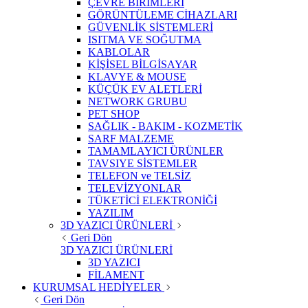
ÇEVRE BİRİMLERİ
GÖRÜNTÜLEME CİHAZLARI
GÜVENLİK SİSTEMLERİ
ISITMA VE SOĞUTMA
KABLOLAR
KİŞİSEL BİLGİSAYAR
KLAVYE & MOUSE
KÜÇÜK EV ALETLERİ
NETWORK GRUBU
PET SHOP
SAĞLIK - BAKIM - KOZMETİK
SARF MALZEME
TAMAMLAYICI ÜRÜNLER
TAVSIYE SİSTEMLER
TELEFON ve TELSİZ
TELEVİZYONLAR
TÜKETİCİ ELEKTRONİĞİ
YAZILIM
3D YAZICI ÜRÜNLERİ
Geri Dön
3D YAZICI ÜRÜNLERİ
3D YAZICI
FİLAMENT
KURUMSAL HEDİYELER
Geri Dön