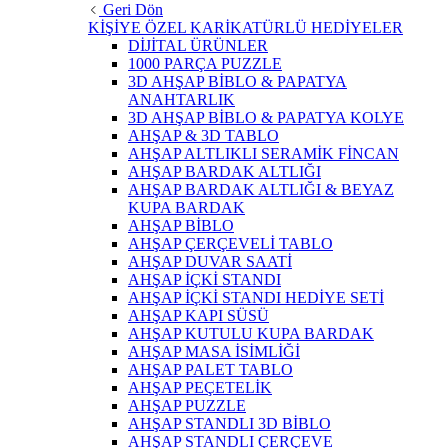
Geri Dön
KİŞİYE ÖZEL KARİKATÜRLÜ HEDİYELER
DİJİTAL ÜRÜNLER
1000 PARÇA PUZZLE
3D AHŞAP BİBLO & PAPATYA
ANAHTARLIK
3D AHŞAP BİBLO & PAPATYA KOLYE
AHŞAP & 3D TABLO
AHŞAP ALTLIKLI SERAMİK FİNCAN
AHŞAP BARDAK ALTLIĞI
AHŞAP BARDAK ALTLIĞI & BEYAZ
KUPA BARDAK
AHŞAP BİBLO
AHŞAP ÇERÇEVELİ TABLO
AHŞAP DUVAR SAATİ
AHŞAP İÇKİ STANDI
AHŞAP İÇKİ STANDI HEDİYE SETİ
AHŞAP KAPI SÜSÜ
AHŞAP KUTULU KUPA BARDAK
AHŞAP MASA İSİMLİĞİ
AHŞAP PALET TABLO
AHŞAP PEÇETELİK
AHŞAP PUZZLE
AHŞAP STANDLI 3D BİBLO
AHŞAP STANDLI ÇERÇEVE