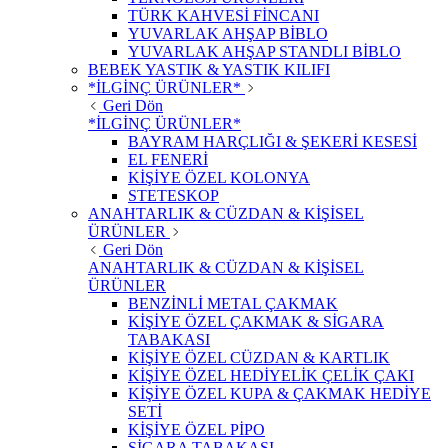
TÜRK KAHVESİ FİNCANI
YUVARLAK AHŞAP BİBLO
YUVARLAK AHŞAP STANDLI BİBLO
BEBEK YASTIK & YASTIK KILIFI
*İLGİNÇ ÜRÜNLER*
Geri Dön
*İLGİNÇ ÜRÜNLER*
BAYRAM HARÇLIĞI & ŞEKERİ KESESİ
EL FENERİ
KİŞİYE ÖZEL KOLONYA
STETESKOP
ANAHTARLIK & CÜZDAN & KİŞİSEL
ÜRÜNLER
Geri Dön
ANAHTARLIK & CÜZDAN & KİŞİSEL
ÜRÜNLER
BENZİNLİ METAL ÇAKMAK
KİŞİYE ÖZEL ÇAKMAK & SİGARA
TABAKASI
KİŞİYE ÖZEL CÜZDAN & KARTLIK
KİŞİYE ÖZEL HEDİYELİK ÇELİK ÇAKI
KİŞİYE ÖZEL KUPA & ÇAKMAK HEDİYE
SETİ
KİŞİYE ÖZEL PİPO
SİGARA TABAKASI