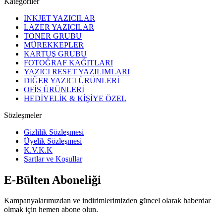
Kategoriler
INKJET YAZICILAR
LAZER YAZICILAR
TONER GRUBU
MÜREKKEPLER
KARTUŞ GRUBU
FOTOĞRAF KAĞITLARI
YAZICI RESET YAZILIMLARI
DİĞER YAZICI ÜRÜNLERİ
OFİS ÜRÜNLERİ
HEDİYELİK & KİŞİYE ÖZEL
Sözleşmeler
Gizlilik Sözleşmesi
Üyelik Sözleşmesi
K.V.K.K
Şartlar ve Koşullar
E-Bülten Aboneliği
Kampanyalarımızdan ve indirimlerimizden güncel olarak haberdar
olmak için hemen abone olun.