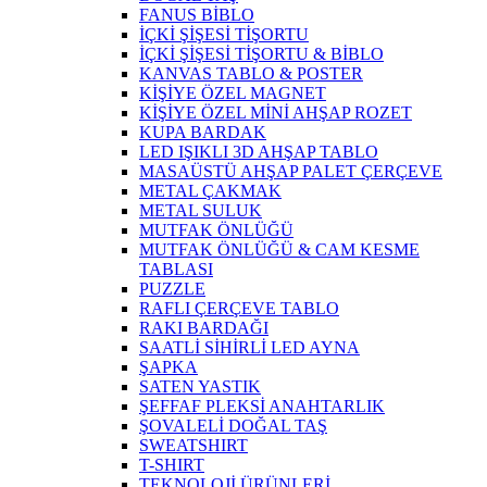
FANUS BİBLO
İÇKİ ŞİŞESİ TİŞORTU
İÇKİ ŞİŞESİ TİŞORTU & BİBLO
KANVAS TABLO & POSTER
KİŞİYE ÖZEL MAGNET
KİŞİYE ÖZEL MİNİ AHŞAP ROZET
KUPA BARDAK
LED IŞIKLI 3D AHŞAP TABLO
MASAÜSTÜ AHŞAP PALET ÇERÇEVE
METAL ÇAKMAK
METAL SULUK
MUTFAK ÖNLÜĞÜ
MUTFAK ÖNLÜĞÜ & CAM KESME
TABLASI
PUZZLE
RAFLI ÇERÇEVE TABLO
RAKI BARDAĞI
SAATLİ SİHİRLİ LED AYNA
ŞAPKA
SATEN YASTIK
ŞEFFAF PLEKSİ ANAHTARLIK
ŞOVALELİ DOĞAL TAŞ
SWEATSHIRT
T-SHIRT
TEKNOLOJİ ÜRÜNLERİ