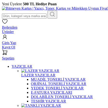
Yeni Üyelere
500 TL Hediye Puan
Beğenilen
Ürünler
Giriş Yap
Kayıt Ol
Sepetim
YAZICILAR
LAZER YAZICILAR
MUADİL TONERLİ YAZICILAR
ORJİNAL TONERLİ YAZICILAR
YEDEK TONERLİ YAZICILAR
E-FATURA YAZICILARI
DOLABİLEN TONERLİ YAZICILAR
TEŞHİR YAZICILAR