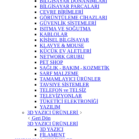
BİLGİSAYAR DONANIMLARI
BİLGİSAYAR PARÇALARI
ÇEVRE BİRİMLERİ
GÖRÜNTÜLEME CİHAZLARI
GÜVENLİK SİSTEMLERİ
ISITMA VE SOĞUTMA
KABLOLAR
KİŞİSEL BİLGİSAYAR
KLAVYE & MOUSE
KÜÇÜK EV ALETLERİ
NETWORK GRUBU
PET SHOP
SAĞLIK - BAKIM - KOZMETİK
SARF MALZEME
TAMAMLAYICI ÜRÜNLER
TAVSIYE SİSTEMLER
TELEFON ve TELSİZ
TELEVİZYONLAR
TÜKETİCİ ELEKTRONİĞİ
YAZILIM
3D YAZICI ÜRÜNLERİ
Geri Dön
3D YAZICI ÜRÜNLERİ
3D YAZICI
FİLAMENT