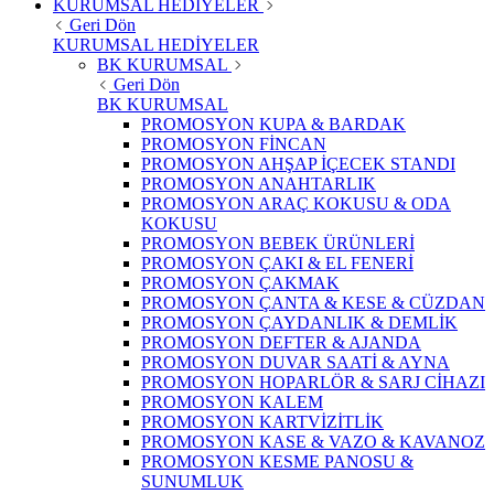
KURUMSAL HEDİYELER
Geri Dön
KURUMSAL HEDİYELER
BK KURUMSAL
Geri Dön
BK KURUMSAL
PROMOSYON KUPA & BARDAK
PROMOSYON FİNCAN
PROMOSYON AHŞAP İÇECEK STANDI
PROMOSYON ANAHTARLIK
PROMOSYON ARAÇ KOKUSU & ODA
KOKUSU
PROMOSYON BEBEK ÜRÜNLERİ
PROMOSYON ÇAKI & EL FENERİ
PROMOSYON ÇAKMAK
PROMOSYON ÇANTA & KESE & CÜZDAN
PROMOSYON ÇAYDANLIK & DEMLİK
PROMOSYON DEFTER & AJANDA
PROMOSYON DUVAR SAATİ & AYNA
PROMOSYON HOPARLÖR & SARJ CİHAZI
PROMOSYON KALEM
PROMOSYON KARTVİZİTLİK
PROMOSYON KASE & VAZO & KAVANOZ
PROMOSYON KESME PANOSU &
SUNUMLUK