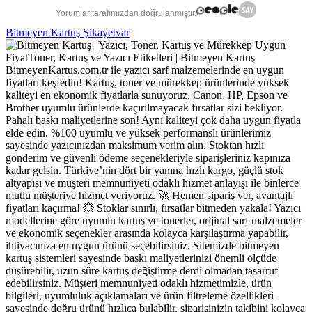
Yorumlar tarafımızdan doğrulanmıştır.
Bitmeyen Kartuş Şikayetvar
BitmeyenKartus.com.tr ile yazıcı sarf malzemelerinde en uygun
fiyatları keşfedin! Kartuş, toner ve mürekkep ürünlerinde yüksek
kaliteyi en ekonomik fiyatlarla sunuyoruz. Canon, HP, Epson ve
Brother uyumlu ürünlerde kaçırılmayacak fırsatlar sizi bekliyor.
Pahalı baskı maliyetlerine son! Aynı kaliteyi çok daha uygun fiyatla
elde edin. %100 uyumlu ve yüksek performanslı ürünlerimiz
sayesinde yazıcınızdan maksimum verim alın. Stoktan hızlı
gönderim ve güvenli ödeme seçenekleriyle siparişleriniz kapınıza
kadar gelsin. Türkiye’nin dört bir yanına hızlı kargo, güçlü stok
altyapısı ve müşteri memnuniyeti odaklı hizmet anlayışı ile binlerce
mutlu müşteriye hizmet veriyoruz. 🚀 Hemen sipariş ver, avantajlı
fiyatları kaçırma! 💥 Stoklar sınırlı, fırsatlar bitmeden yakala! Yazıcı
modellerine göre uyumlu kartuş ve tonerler, orijinal sarf malzemeler
ve ekonomik seçenekler arasında kolayca karşılaştırma yapabilir,
ihtiyacınıza en uygun ürünü seçebilirsiniz. Sitemizde bitmeyen
kartuş sistemleri sayesinde baskı maliyetlerinizi önemli ölçüde
düşürebilir, uzun süre kartuş değiştirme derdi olmadan tasarruf
edebilirsiniz. Müşteri memnuniyeti odaklı hizmetimizle, ürün
bilgileri, uyumluluk açıklamaları ve ürün filtreleme özellikleri
sayesinde doğru ürünü hızlıca bulabilir, siparişinizin takibini kolayca