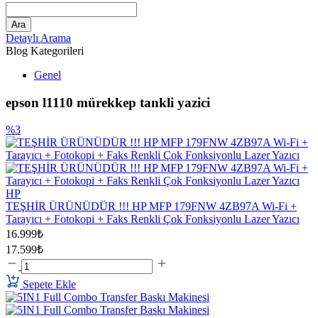
Ara
Detaylı Arama
Blog Kategorileri
Genel
epson l1110 mürekkep tankli yazici
%3
HP
TEŞHİR ÜRÜNÜDÜR !!! HP MFP 179FNW 4ZB97A Wi-Fi +
Tarayıcı + Fotokopi + Faks Renkli Çok Fonksiyonlu Lazer Yazıcı
16.999₺
17.599₺
Sepete Ekle