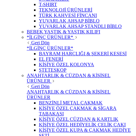
T-SHIRT
TEKNOLOJİ ÜRÜNLERİ
TÜRK KAHVESİ FİNCANI
YUVARLAK AHŞAP BİBLO
YUVARLAK AHŞAP STANDLI BİBLO
BEBEK YASTIK & YASTIK KILIFI
*İLGİNÇ ÜRÜNLER*
Geri Dön
*İLGİNÇ ÜRÜNLER*
BAYRAM HARÇLIĞI & ŞEKERİ KESESİ
EL FENERİ
KİŞİYE ÖZEL KOLONYA
STETESKOP
ANAHTARLIK & CÜZDAN & KİŞİSEL
ÜRÜNLER
Geri Dön
ANAHTARLIK & CÜZDAN & KİŞİSEL
ÜRÜNLER
BENZİNLİ METAL ÇAKMAK
KİŞİYE ÖZEL ÇAKMAK & SİGARA
TABAKASI
KİŞİYE ÖZEL CÜZDAN & KARTLIK
KİŞİYE ÖZEL HEDİYELİK ÇELİK ÇAKI
KİŞİYE ÖZEL KUPA & ÇAKMAK HEDİYE
SETİ