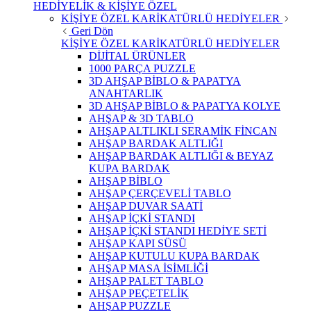
HEDİYELİK & KİŞİYE ÖZEL
KİŞİYE ÖZEL KARİKATÜRLÜ HEDİYELER
Geri Dön
KİŞİYE ÖZEL KARİKATÜRLÜ HEDİYELER
DİJİTAL ÜRÜNLER
1000 PARÇA PUZZLE
3D AHŞAP BİBLO & PAPATYA
ANAHTARLIK
3D AHŞAP BİBLO & PAPATYA KOLYE
AHŞAP & 3D TABLO
AHŞAP ALTLIKLI SERAMİK FİNCAN
AHŞAP BARDAK ALTLIĞI
AHŞAP BARDAK ALTLIĞI & BEYAZ
KUPA BARDAK
AHŞAP BİBLO
AHŞAP ÇERÇEVELİ TABLO
AHŞAP DUVAR SAATİ
AHŞAP İÇKİ STANDI
AHŞAP İÇKİ STANDI HEDİYE SETİ
AHŞAP KAPI SÜSÜ
AHŞAP KUTULU KUPA BARDAK
AHŞAP MASA İSİMLİĞİ
AHŞAP PALET TABLO
AHŞAP PEÇETELİK
AHŞAP PUZZLE