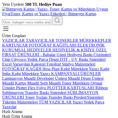
Yeni Üyelere
500 TL Hediye Puan
Ürün Grupları
YAZICILAR
TARAYICILAR
TONERLER
MÜREKKEPLER
KARTUŞLAR
FOTOĞRAF KAĞITLARI
ELEKTRONİK
KURUMSAL HEDİYELER
HEDİYELİK & KİŞİYE ÖZEL
FIRSAT ÜRÜNLERİ
-
Babalar Günü Hediyesi
Baskı Çözümleri
Chip
Citycoco Yedek Parça
Drum
DTF - UV Baskı Sistemleri
Excel Varsayılan Kategori
Fotoğraf Stüdyo Malzemeleri
FOTOĞRAF KAĞIDI
Hess Plast
Kağıt Mürekkep Yazıcı
Kağıt
İmha
Kağıt Mürekkep Yazıcı
KAMPANYALI ÜRÜNLER
Laminasyon
Muadil Developer Ünitesi
Muadil Drum Ünitesi
Muadil Kartuş
Muadil Şerit
Muadil Toner
Mürekkep
Orjınal
Ürünler
Plotter Flex Folyo
PLOTTER KARTUŞLARI
Ribbon
Sublimasyon Transfer Baskı Sistemleri
SÜBLİMASYON
ÜRÜNLERİ
Toner Tozları
Transfer Baskı Presleri/Sistemleri
Tüketim Malzemeleri
TÜM YAZICILAR
Yazıcı Yedek Parça
Yazıcılar
Hızlı Arama
Hızlı Ürün Arama