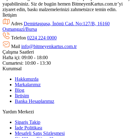
yapabilirsiniz. Siz de bugün hemen BitmeyenKartus.com.tr’yi
ziyaret edin, baskı malzemelerinizi zahmetsizce temin edin.
İletişim
Adres
Demirtaşpaşa, İnönü Cad. No:127/B, 16160
Osmangazi̇/Bursa
Telefon
0224 224 0000
Mail
info@bitmeyenkartus.com.tr
Çalışma Saatleri
Hafta içi: 09:00 - 18:00
Cumartesi: 10:00 - 13:30
Kurumsal
Hakkımızda
Markalarımız
Blog
İletişim
Banka Hesaplarımız
Yardım Merkezi
Sipariş Takip
İade Politikası
Mesafeli Satış Sözleşmesi