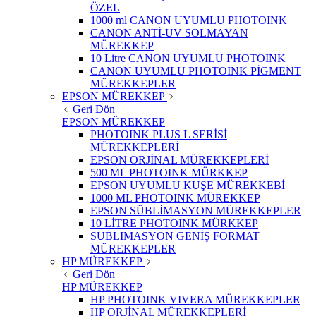
ÖZEL
1000 ml CANON UYUMLU PHOTOINK
CANON ANTİ-UV SOLMAYAN
MÜREKKEP
10 Litre CANON UYUMLU PHOTOINK
CANON UYUMLU PHOTOINK PİGMENT
MÜREKKEPLER
EPSON MÜREKKEP
Geri Dön
EPSON MÜREKKEP
PHOTOINK PLUS L SERİSİ
MÜREKKEPLERİ
EPSON ORJİNAL MÜREKKEPLERİ
500 ML PHOTOINK MÜRKKEP
EPSON UYUMLU KUŞE MÜREKKEBİ
1000 ML PHOTOINK MÜREKKEP
EPSON SÜBLİMASYON MÜREKKEPLER
10 LİTRE PHOTOINK MÜRKKEP
SUBLIMASYON GENİŞ FORMAT
MÜREKKEPLER
HP MÜREKKEP
Geri Dön
HP MÜREKKEP
HP PHOTOINK VIVERA MÜREKKEPLER
HP ORJİNAL MÜREKKEPLERİ