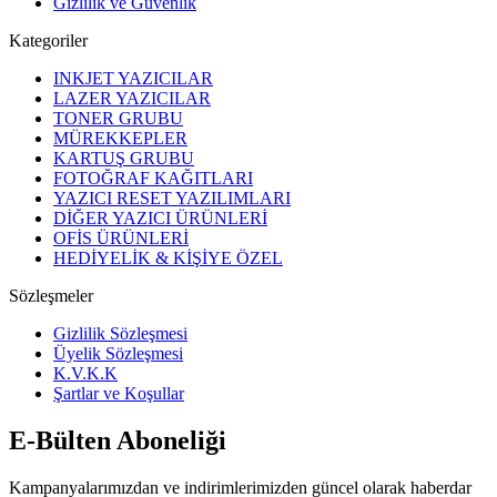
Gizlilik ve Güvenlik
Kategoriler
INKJET YAZICILAR
LAZER YAZICILAR
TONER GRUBU
MÜREKKEPLER
KARTUŞ GRUBU
FOTOĞRAF KAĞITLARI
YAZICI RESET YAZILIMLARI
DİĞER YAZICI ÜRÜNLERİ
OFİS ÜRÜNLERİ
HEDİYELİK & KİŞİYE ÖZEL
Sözleşmeler
Gizlilik Sözleşmesi
Üyelik Sözleşmesi
K.V.K.K
Şartlar ve Koşullar
E-Bülten Aboneliği
Kampanyalarımızdan ve indirimlerimizden güncel olarak haberdar