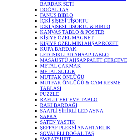
BARDAK SETİ
DOĞAL TAŞ
FANUS BİBLO
İÇKİ ŞİŞESİ TİŞORTU
İÇKİ ŞİŞESİ TİŞORTU & BİBLO
KANVAS TABLO & POSTER
KİŞİYE ÖZEL MAGNET
KİŞİYE ÖZEL MİNİ AHŞAP ROZET
KUPA BARDAK
LED IŞIKLI 3D AHŞAP TABLO
MASAÜSTÜ AHŞAP PALET ÇERÇEVE
METAL ÇAKMAK
METAL SULUK
MUTFAK ÖNLÜĞÜ
MUTFAK ÖNLÜĞÜ & CAM KESME
TABLASI
PUZZLE
RAFLI ÇERÇEVE TABLO
RAKI BARDAĞI
SAATLİ SİHİRLİ LED AYNA
ŞAPKA
SATEN YASTIK
ŞEFFAF PLEKSİ ANAHTARLIK
ŞOVALELİ DOĞAL TAŞ
SWEATSHIRT