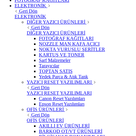
FOTOĞRAF KAĞITLARI
ELEKTRONİK
Geri Dön
ELEKTRONİK
DİĞER YAZICI ÜRÜNLERİ
Geri Dön
DİĞER YAZICI ÜRÜNLERİ
FOTOĞRAF KAĞITLARI
NOZZLE MAN KAFA AÇICI
NOKTA VURUŞLU ŞERİTLER
KARTUŞ VE TONER
Sarf Malzemeler
Tarayıcılar
TOPTAN SATIŞ
Yedek Parça & Atık Tank
YAZICI RESET YAZILIMLARI
Geri Dön
YAZICI RESET YAZILIMLARI
Canon Reset Yazılımları
Epson Reset Yazılımları
OFİS ÜRÜNLERİ
Geri Dön
OFİS ÜRÜNLERİ
AKILLI EV ÜRÜNLERİ
BARKOD OT/VT ÜRÜNLERİ