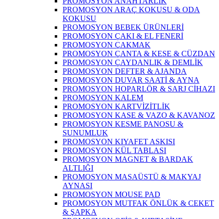
PROMOSYON ANAHTARLIK
PROMOSYON ARAÇ KOKUSU & ODA
KOKUSU
PROMOSYON BEBEK ÜRÜNLERİ
PROMOSYON ÇAKI & EL FENERİ
PROMOSYON ÇAKMAK
PROMOSYON ÇANTA & KESE & CÜZDAN
PROMOSYON ÇAYDANLIK & DEMLİK
PROMOSYON DEFTER & AJANDA
PROMOSYON DUVAR SAATİ & AYNA
PROMOSYON HOPARLÖR & SARJ CİHAZI
PROMOSYON KALEM
PROMOSYON KARTVİZİTLİK
PROMOSYON KASE & VAZO & KAVANOZ
PROMOSYON KESME PANOSU &
SUNUMLUK
PROMOSYON KIYAFET ASKISI
PROMOSYON KÜL TABLASI
PROMOSYON MAGNET & BARDAK
ALTLIĞI
PROMOSYON MASAÜSTÜ & MAKYAJ
AYNASI
PROMOSYON MOUSE PAD
PROMOSYON MUTFAK ÖNLÜK & CEKET
& ŞAPKA