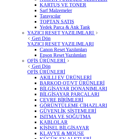
KARTUŞ VE TONER
Sarf Malzemeler
Tarayıcılar
TOPTAN SATIŞ
Yedek Parça & Atık Tank
YAZICI RESET YAZILIMLARI
Geri Dön
YAZICI RESET YAZILIMLARI
Canon Reset Yazılımları
Epson Reset Yazılımları
OFİS ÜRÜNLERİ
Geri Dön
OFİS ÜRÜNLERİ
AKILLI EV ÜRÜNLERİ
BARKOD OT/VT ÜRÜNLERİ
BİLGİSAYAR DONANIMLARI
BİLGİSAYAR PARÇALARI
ÇEVRE BİRİMLERİ
GÖRÜNTÜLEME CİHAZLARI
GÜVENLİK SİSTEMLERİ
ISITMA VE SOĞUTMA
KABLOLAR
KİŞİSEL BİLGİSAYAR
KLAVYE & MOUSE
KÜÇÜK EV ALETLERİ