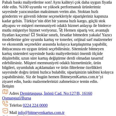
Pahalı baskı maliyetlerine son! Aynı kaliteyi çok daha uygun fiyatla
elde edin. %100 uyumlu ve yüksek performanslı ürünlerimiz
sayesinde yazıcınızdan maksimum verim alın. Stoktan hızlı
gönderim ve güvenli ödeme seçenekleriyle siparişleriniz kapınıza
kadar gelsin. Türkiye’nin dört bir yanına hızlı kargo, güçlü stok
altyapısı ve müşteri memnuniyeti odaklı hizmet anlayışı ile binlerce
mutlu müşteriye hizmet veriyoruz. 🚀 Hemen sipariş ver, avantajlı
fiyatları kaçırma! 💥 Stoklar sınırlı, fırsatlar bitmeden yakala! Yazıcı
modellerine göre uyumlu kartuş ve tonerler, orijinal sarf malzemeler
ve ekonomik seçenekler arasında kolayca karşılaştırma yapabilir,
ihtiyacınıza en uygun ürünü seçebilirsiniz. Sitemizde bitmeyen
kartuş sistemleri sayesinde baskı maliyetlerinizi önemli ölçüde
düşürebilir, uzun süre kartuş değiştirme derdi olmadan tasarruf
edebilirsiniz. Müşteri memnuniyeti odaklı hizmetimizle, ürün
bilgileri, uyumluluk açıklamaları ve ürün filtreleme özellikleri
sayesinde doğru ürünü hızlıca bulabilir, siparişinizin takibini kolayca
yapabilirsiniz. Siz de bugün hemen BitmeyenKartus.com.tr’yi
ziyaret edin, baskı malzemelerinizi zahmetsizce temin edin.
İletişim
Adres
Demirtaşpaşa, İnönü Cad. No:127/B, 16160
Osmangazi̇/Bursa
Telefon
0224 224 0000
Mail
info@bitmeyenkartus.com.tr