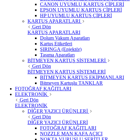
CANON UYUMLU KARTUŞ ÇİPLERİ
EPSON UYUMLU KARTUŞ ÇİPLERİ
HP UYUMLU KARTUŞ ÇİPLERİ
KARTUŞ APARATLARI
Geri Dön
KARTUŞ APARATLARI
Dolum Vakum Aparatları
Kartuş Etiketleri
ŞIRINGA (Enjektör)
Taşıma Aparatları
BİTMEYEN KARTUŞ SİSTEMLERİ
Geri Dön
BİTMEYEN KARTUŞ SİSTEMLERİ
BİTMEYEN KARTUŞ EKİPMANLARI
Bitmeyen Kartuşlu TANKLAR
FOTOĞRAF KAĞITLARI
ELEKTRONİK
Geri Dön
ELEKTRONİK
DİĞER YAZICI ÜRÜNLERİ
Geri Dön
DİĞER YAZICI ÜRÜNLERİ
FOTOĞRAF KAĞITLARI
NOZZLE MAN KAFA AÇICI
NOKTA VURUŞLU ŞERİTLER