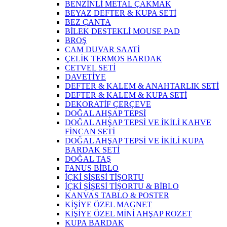
BENZİNLİ METAL ÇAKMAK
BEYAZ DEFTER & KUPA SETİ
BEZ ÇANTA
BİLEK DESTEKLİ MOUSE PAD
BROŞ
CAM DUVAR SAATİ
ÇELİK TERMOS BARDAK
CETVEL SETİ
DAVETİYE
DEFTER & KALEM & ANAHTARLIK SETİ
DEFTER & KALEM & KUPA SETİ
DEKORATİF ÇERÇEVE
DOĞAL AHŞAP TEPSİ
DOĞAL AHŞAP TEPSİ VE İKİLİ KAHVE
FİNCAN SETİ
DOĞAL AHŞAP TEPSİ VE İKİLİ KUPA
BARDAK SETİ
DOĞAL TAŞ
FANUS BİBLO
İÇKİ ŞİŞESİ TİŞORTU
İÇKİ ŞİŞESİ TİŞORTU & BİBLO
KANVAS TABLO & POSTER
KİŞİYE ÖZEL MAGNET
KİŞİYE ÖZEL MİNİ AHŞAP ROZET
KUPA BARDAK