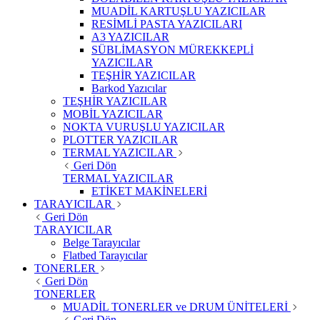
MUADİL KARTUŞLU YAZICILAR
RESİMLİ PASTA YAZICILARI
A3 YAZICILAR
SÜBLİMASYON MÜREKKEPLİ
YAZICILAR
TEŞHİR YAZICILAR
Barkod Yazıcılar
TEŞHİR YAZICILAR
MOBİL YAZICILAR
NOKTA VURUŞLU YAZICILAR
PLOTTER YAZICILAR
TERMAL YAZICILAR
Geri Dön
TERMAL YAZICILAR
ETİKET MAKİNELERİ
TARAYICILAR
Geri Dön
TARAYICILAR
Belge Tarayıcılar
Flatbed Tarayıcılar
TONERLER
Geri Dön
TONERLER
MUADİL TONERLER ve DRUM ÜNİTELERİ
Geri Dön