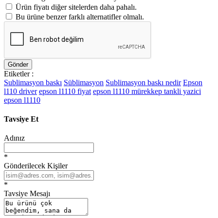
Ürün fiyatı diğer sitelerden daha pahalı.
Bu ürüne benzer farklı alternatifler olmalı.
Gönder
Etiketler :
Sublimasyon baskı
Süblimasyon
Sublimasyon baskı nedir
Epson
l110 driver
epson l1110 fiyat
epson l1110 mürekkep tankli yazici
epson l1110
Tavsiye Et
Adınız
*
Gönderilecek Kişiler
*
Tavsiye Mesajı