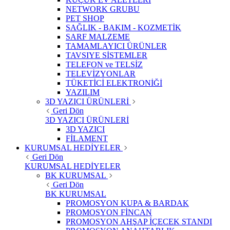
NETWORK GRUBU
PET SHOP
SAĞLIK - BAKIM - KOZMETİK
SARF MALZEME
TAMAMLAYICI ÜRÜNLER
TAVSIYE SİSTEMLER
TELEFON ve TELSİZ
TELEVİZYONLAR
TÜKETİCİ ELEKTRONİĞİ
YAZILIM
3D YAZICI ÜRÜNLERİ
Geri Dön
3D YAZICI ÜRÜNLERİ
3D YAZICI
FİLAMENT
KURUMSAL HEDİYELER
Geri Dön
KURUMSAL HEDİYELER
BK KURUMSAL
Geri Dön
BK KURUMSAL
PROMOSYON KUPA & BARDAK
PROMOSYON FİNCAN
PROMOSYON AHŞAP İÇECEK STANDI