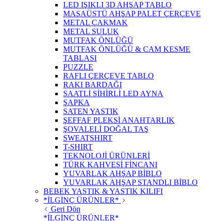
LED IŞIKLI 3D AHŞAP TABLO
MASAÜSTÜ AHŞAP PALET ÇERÇEVE
METAL ÇAKMAK
METAL SULUK
MUTFAK ÖNLÜĞÜ
MUTFAK ÖNLÜĞÜ & CAM KESME
TABLASI
PUZZLE
RAFLI ÇERÇEVE TABLO
RAKI BARDAĞI
SAATLİ SİHİRLİ LED AYNA
ŞAPKA
SATEN YASTIK
ŞEFFAF PLEKSİ ANAHTARLIK
ŞOVALELİ DOĞAL TAŞ
SWEATSHIRT
T-SHIRT
TEKNOLOJİ ÜRÜNLERİ
TÜRK KAHVESİ FİNCANI
YUVARLAK AHŞAP BİBLO
YUVARLAK AHŞAP STANDLI BİBLO
BEBEK YASTIK & YASTIK KILIFI
*İLGİNÇ ÜRÜNLER*
Geri Dön
*İLGİNÇ ÜRÜNLER*