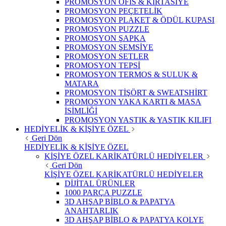
PROMOSYON OFİS & KIRTASİYE
PROMOSYON PEÇETELİK
PROMOSYON PLAKET & ÖDÜL KUPASI
PROMOSYON PUZZLE
PROMOSYON ŞAPKA
PROMOSYON ŞEMSİYE
PROMOSYON SETLER
PROMOSYON TEPSİ
PROMOSYON TERMOS & SULUK &
MATARA
PROMOSYON TİŞÖRT & SWEATSHİRT
PROMOSYON YAKA KARTI & MASA
İSİMLİĞİ
PROMOSYON YASTIK & YASTIK KILIFI
HEDİYELİK & KİŞİYE ÖZEL
Geri Dön
HEDİYELİK & KİŞİYE ÖZEL
KİŞİYE ÖZEL KARİKATÜRLÜ HEDİYELER
Geri Dön
KİŞİYE ÖZEL KARİKATÜRLÜ HEDİYELER
DİJİTAL ÜRÜNLER
1000 PARÇA PUZZLE
3D AHŞAP BİBLO & PAPATYA
ANAHTARLIK
3D AHŞAP BİBLO & PAPATYA KOLYE