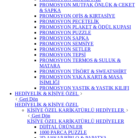
PROMOSYON MUTFAK ÖNLÜK & CEKET
& ŞAPKA
PROMOSYON OFİS & KIRTASİYE
PROMOSYON PEÇETELİK
PROMOSYON PLAKET & ÖDÜL KUPASI
PROMOSYON PUZZLE
PROMOSYON ŞAPKA
PROMOSYON ŞEMSİYE
PROMOSYON SETLER
PROMOSYON TEPSİ
PROMOSYON TERMOS & SULUK &
MATARA
PROMOSYON TİŞÖRT & SWEATSHİRT
PROMOSYON YAKA KARTI & MASA
İSİMLİĞİ
PROMOSYON YASTIK & YASTIK KILIFI
HEDİYELİK & KİŞİYE ÖZEL
Geri Dön
HEDİYELİK & KİŞİYE ÖZEL
KİŞİYE ÖZEL KARİKATÜRLÜ HEDİYELER
Geri Dön
KİŞİYE ÖZEL KARİKATÜRLÜ HEDİYELER
DİJİTAL ÜRÜNLER
1000 PARÇA PUZZLE
3D AHŞAP BİBLO & PAPATYA