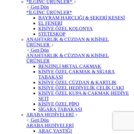
*İLGİNÇ ÜRÜNLER*
Geri Dön
*İLGİNÇ ÜRÜNLER*
BAYRAM HARÇLIĞI & ŞEKERİ KESESİ
EL FENERİ
KİŞİYE ÖZEL KOLONYA
STETESKOP
ANAHTARLIK & CÜZDAN & KİŞİSEL
ÜRÜNLER
Geri Dön
ANAHTARLIK & CÜZDAN & KİŞİSEL
ÜRÜNLER
BENZİNLİ METAL ÇAKMAK
KİŞİYE ÖZEL ÇAKMAK & SİGARA
TABAKASI
KİŞİYE ÖZEL CÜZDAN & KARTLIK
KİŞİYE ÖZEL HEDİYELİK ÇELİK ÇAKI
KİŞİYE ÖZEL KUPA & ÇAKMAK HEDİYE
SETİ
KİŞİYE ÖZEL PİPO
SİGARA TABAKASI
ARABA HEDİYELERİ
Geri Dön
ARABA HEDİYELERİ
ARAÇ YASTIĞI