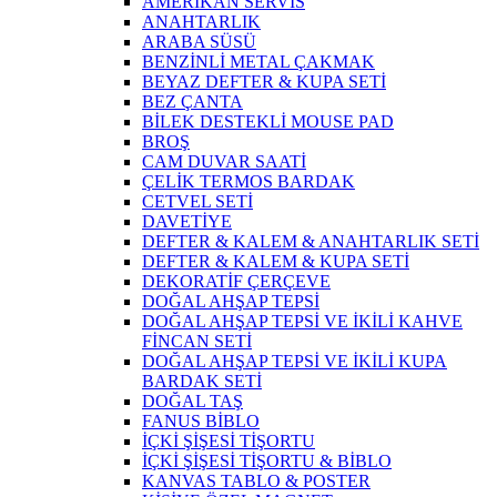
AMERİKAN SERVİS
ANAHTARLIK
ARABA SÜSÜ
BENZİNLİ METAL ÇAKMAK
BEYAZ DEFTER & KUPA SETİ
BEZ ÇANTA
BİLEK DESTEKLİ MOUSE PAD
BROŞ
CAM DUVAR SAATİ
ÇELİK TERMOS BARDAK
CETVEL SETİ
DAVETİYE
DEFTER & KALEM & ANAHTARLIK SETİ
DEFTER & KALEM & KUPA SETİ
DEKORATİF ÇERÇEVE
DOĞAL AHŞAP TEPSİ
DOĞAL AHŞAP TEPSİ VE İKİLİ KAHVE
FİNCAN SETİ
DOĞAL AHŞAP TEPSİ VE İKİLİ KUPA
BARDAK SETİ
DOĞAL TAŞ
FANUS BİBLO
İÇKİ ŞİŞESİ TİŞORTU
İÇKİ ŞİŞESİ TİŞORTU & BİBLO
KANVAS TABLO & POSTER