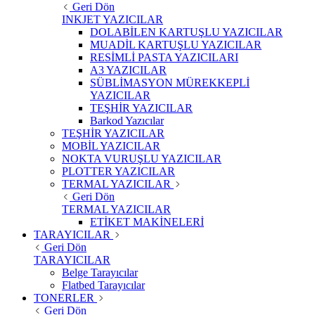
Geri Dön
INKJET YAZICILAR
DOLABİLEN KARTUŞLU YAZICILAR
MUADİL KARTUŞLU YAZICILAR
RESİMLİ PASTA YAZICILARI
A3 YAZICILAR
SÜBLİMASYON MÜREKKEPLİ
YAZICILAR
TEŞHİR YAZICILAR
Barkod Yazıcılar
TEŞHİR YAZICILAR
MOBİL YAZICILAR
NOKTA VURUŞLU YAZICILAR
PLOTTER YAZICILAR
TERMAL YAZICILAR
Geri Dön
TERMAL YAZICILAR
ETİKET MAKİNELERİ
TARAYICILAR
Geri Dön
TARAYICILAR
Belge Tarayıcılar
Flatbed Tarayıcılar
TONERLER
Geri Dön