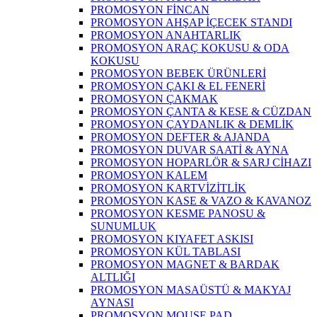
PROMOSYON FİNCAN
PROMOSYON AHŞAP İÇECEK STANDI
PROMOSYON ANAHTARLIK
PROMOSYON ARAÇ KOKUSU & ODA
KOKUSU
PROMOSYON BEBEK ÜRÜNLERİ
PROMOSYON ÇAKI & EL FENERİ
PROMOSYON ÇAKMAK
PROMOSYON ÇANTA & KESE & CÜZDAN
PROMOSYON ÇAYDANLIK & DEMLİK
PROMOSYON DEFTER & AJANDA
PROMOSYON DUVAR SAATİ & AYNA
PROMOSYON HOPARLÖR & SARJ CİHAZI
PROMOSYON KALEM
PROMOSYON KARTVİZİTLİK
PROMOSYON KASE & VAZO & KAVANOZ
PROMOSYON KESME PANOSU &
SUNUMLUK
PROMOSYON KIYAFET ASKISI
PROMOSYON KÜL TABLASI
PROMOSYON MAGNET & BARDAK
ALTLIĞI
PROMOSYON MASAÜSTÜ & MAKYAJ
AYNASI
PROMOSYON MOUSE PAD