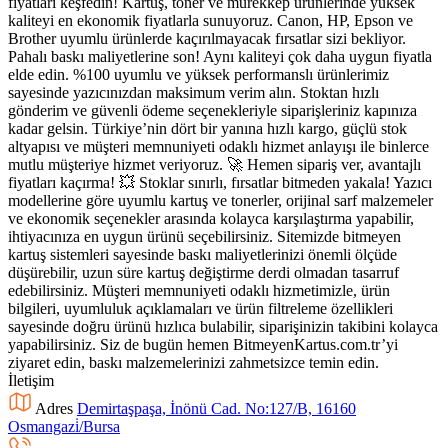
fiyatları keşfedin! Kartuş, toner ve mürekkep ürünlerinde yüksek
kaliteyi en ekonomik fiyatlarla sunuyoruz. Canon, HP, Epson ve
Brother uyumlu ürünlerde kaçırılmayacak fırsatlar sizi bekliyor.
Pahalı baskı maliyetlerine son! Aynı kaliteyi çok daha uygun fiyatla
elde edin. %100 uyumlu ve yüksek performanslı ürünlerimiz
sayesinde yazıcınızdan maksimum verim alın. Stoktan hızlı
gönderim ve güvenli ödeme seçenekleriyle siparişleriniz kapınıza
kadar gelsin. Türkiye’nin dört bir yanına hızlı kargo, güçlü stok
altyapısı ve müşteri memnuniyeti odaklı hizmet anlayışı ile binlerce
mutlu müşteriye hizmet veriyoruz. 🚀 Hemen sipariş ver, avantajlı
fiyatları kaçırma! 💥 Stoklar sınırlı, fırsatlar bitmeden yakala! Yazıcı
modellerine göre uyumlu kartuş ve tonerler, orijinal sarf malzemeler
ve ekonomik seçenekler arasında kolayca karşılaştırma yapabilir,
ihtiyacınıza en uygun ürünü seçebilirsiniz. Sitemizde bitmeyen
kartuş sistemleri sayesinde baskı maliyetlerinizi önemli ölçüde
düşürebilir, uzun süre kartuş değiştirme derdi olmadan tasarruf
edebilirsiniz. Müşteri memnuniyeti odaklı hizmetimizle, ürün
bilgileri, uyumluluk açıklamaları ve ürün filtreleme özellikleri
sayesinde doğru ürünü hızlıca bulabilir, siparişinizin takibini kolayca
yapabilirsiniz. Siz de bugün hemen BitmeyenKartus.com.tr’yi
ziyaret edin, baskı malzemelerinizi zahmetsizce temin edin.
İletişim
Adres
Demirtaşpaşa, İnönü Cad. No:127/B, 16160
Osmangazi̇/Bursa