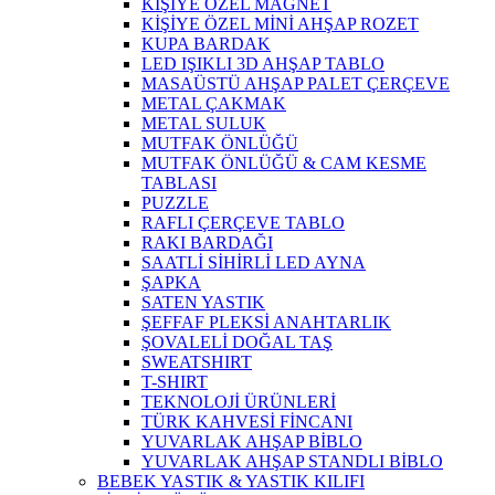
KİŞİYE ÖZEL MAGNET
KİŞİYE ÖZEL MİNİ AHŞAP ROZET
KUPA BARDAK
LED IŞIKLI 3D AHŞAP TABLO
MASAÜSTÜ AHŞAP PALET ÇERÇEVE
METAL ÇAKMAK
METAL SULUK
MUTFAK ÖNLÜĞÜ
MUTFAK ÖNLÜĞÜ & CAM KESME
TABLASI
PUZZLE
RAFLI ÇERÇEVE TABLO
RAKI BARDAĞI
SAATLİ SİHİRLİ LED AYNA
ŞAPKA
SATEN YASTIK
ŞEFFAF PLEKSİ ANAHTARLIK
ŞOVALELİ DOĞAL TAŞ
SWEATSHIRT
T-SHIRT
TEKNOLOJİ ÜRÜNLERİ
TÜRK KAHVESİ FİNCANI
YUVARLAK AHŞAP BİBLO
YUVARLAK AHŞAP STANDLI BİBLO
BEBEK YASTIK & YASTIK KILIFI