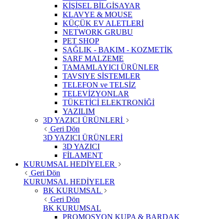
KİŞİSEL BİLGİSAYAR
KLAVYE & MOUSE
KÜÇÜK EV ALETLERİ
NETWORK GRUBU
PET SHOP
SAĞLIK - BAKIM - KOZMETİK
SARF MALZEME
TAMAMLAYICI ÜRÜNLER
TAVSIYE SİSTEMLER
TELEFON ve TELSİZ
TELEVİZYONLAR
TÜKETİCİ ELEKTRONİĞİ
YAZILIM
3D YAZICI ÜRÜNLERİ
Geri Dön
3D YAZICI ÜRÜNLERİ
3D YAZICI
FİLAMENT
KURUMSAL HEDİYELER
Geri Dön
KURUMSAL HEDİYELER
BK KURUMSAL
Geri Dön
BK KURUMSAL
PROMOSYON KUPA & BARDAK