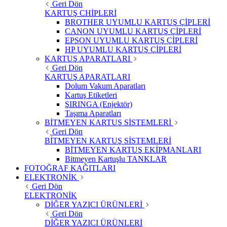
Geri Dön
KARTUŞ CHİPLERİ
BROTHER UYUMLU KARTUŞ ÇİPLERİ
CANON UYUMLU KARTUŞ ÇİPLERİ
EPSON UYUMLU KARTUŞ ÇİPLERİ
HP UYUMLU KARTUŞ ÇİPLERİ
KARTUŞ APARATLARI
Geri Dön
KARTUŞ APARATLARI
Dolum Vakum Aparatları
Kartuş Etiketleri
ŞIRINGA (Enjektör)
Taşıma Aparatları
BİTMEYEN KARTUŞ SİSTEMLERİ
Geri Dön
BİTMEYEN KARTUŞ SİSTEMLERİ
BİTMEYEN KARTUŞ EKİPMANLARI
Bitmeyen Kartuşlu TANKLAR
FOTOĞRAF KAĞITLARI
ELEKTRONİK
Geri Dön
ELEKTRONİK
DİĞER YAZICI ÜRÜNLERİ
Geri Dön
DİĞER YAZICI ÜRÜNLERİ