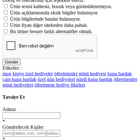
Görüş ve önerileriniz için teşekkür ederiz.
Ürün resmi kalitesiz, bozuk veya görüntülenemiyor.
Ürün açıklamasında eksik bilgiler bulunuyor.
Ürün bilgilerinde hatalar bulunuyor.
Ürün fiyatı diğer sitelerden daha pahalı.
Bu ürüne benzer farklı alternatifler olmalı.
Gönder
Etiketler :
mug
kişiye özel hediyeler
öğretmenler günü hediyesi
kupa bardak
cam kupa bardak
özel gün hediyeleri
isimli kupa bardak
öğretmenler
günü hediyeleri
öğretmene hediye fikirleri
Tavsiye Et
Adınız
*
Gönderilecek Kişiler
*