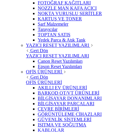
FOTOĞRAF KAĞITLARI
NOZZLE MAN KAFA AÇICI
NOKTA VURUŞLU ŞERİTLER
KARTUŞ VE TONER
Sarf Malzemeler
Tarayıcılar
TOPTAN SATIŞ
Yedek Parça & Atık Tank
YAZICI RESET YAZILIMLARI
Geri Dön
YAZICI RESET YAZILIMLARI
Canon Reset Yazılımları
Epson Reset Yazılımları
OFİS ÜRÜNLERİ
Geri Dön
OFİS ÜRÜNLERİ
AKILLI EV ÜRÜNLERİ
BARKOD OT/VT ÜRÜNLERİ
BİLGİSAYAR DONANIMLARI
BİLGİSAYAR PARÇALARI
ÇEVRE BİRİMLERİ
GÖRÜNTÜLEME CİHAZLARI
GÜVENLİK SİSTEMLERİ
ISITMA VE SOĞUTMA
KABLOLAR