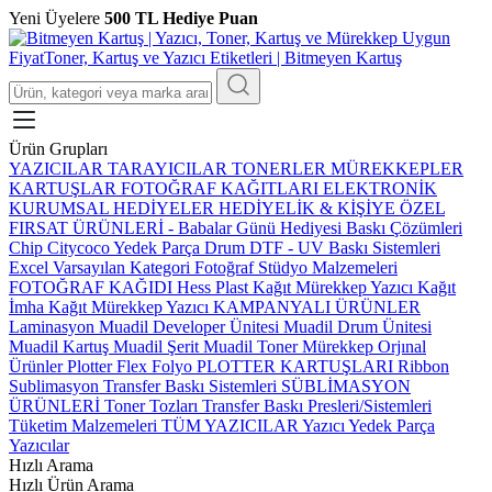
Yeni Üyelere
500 TL Hediye Puan
Ürün Grupları
YAZICILAR
TARAYICILAR
TONERLER
MÜREKKEPLER
KARTUŞLAR
FOTOĞRAF KAĞITLARI
ELEKTRONİK
KURUMSAL HEDİYELER
HEDİYELİK & KİŞİYE ÖZEL
FIRSAT ÜRÜNLERİ
-
Babalar Günü Hediyesi
Baskı Çözümleri
Chip
Citycoco Yedek Parça
Drum
DTF - UV Baskı Sistemleri
Excel Varsayılan Kategori
Fotoğraf Stüdyo Malzemeleri
FOTOĞRAF KAĞIDI
Hess Plast
Kağıt Mürekkep Yazıcı
Kağıt
İmha
Kağıt Mürekkep Yazıcı
KAMPANYALI ÜRÜNLER
Laminasyon
Muadil Developer Ünitesi
Muadil Drum Ünitesi
Muadil Kartuş
Muadil Şerit
Muadil Toner
Mürekkep
Orjınal
Ürünler
Plotter Flex Folyo
PLOTTER KARTUŞLARI
Ribbon
Sublimasyon Transfer Baskı Sistemleri
SÜBLİMASYON
ÜRÜNLERİ
Toner Tozları
Transfer Baskı Presleri/Sistemleri
Tüketim Malzemeleri
TÜM YAZICILAR
Yazıcı Yedek Parça
Yazıcılar
Hızlı Arama
Hızlı Ürün Arama