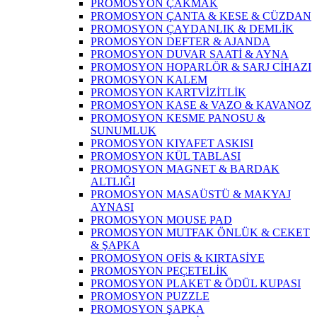
PROMOSYON ÇAKMAK
PROMOSYON ÇANTA & KESE & CÜZDAN
PROMOSYON ÇAYDANLIK & DEMLİK
PROMOSYON DEFTER & AJANDA
PROMOSYON DUVAR SAATİ & AYNA
PROMOSYON HOPARLÖR & SARJ CİHAZI
PROMOSYON KALEM
PROMOSYON KARTVİZİTLİK
PROMOSYON KASE & VAZO & KAVANOZ
PROMOSYON KESME PANOSU &
SUNUMLUK
PROMOSYON KIYAFET ASKISI
PROMOSYON KÜL TABLASI
PROMOSYON MAGNET & BARDAK
ALTLIĞI
PROMOSYON MASAÜSTÜ & MAKYAJ
AYNASI
PROMOSYON MOUSE PAD
PROMOSYON MUTFAK ÖNLÜK & CEKET
& ŞAPKA
PROMOSYON OFİS & KIRTASİYE
PROMOSYON PEÇETELİK
PROMOSYON PLAKET & ÖDÜL KUPASI
PROMOSYON PUZZLE
PROMOSYON ŞAPKA