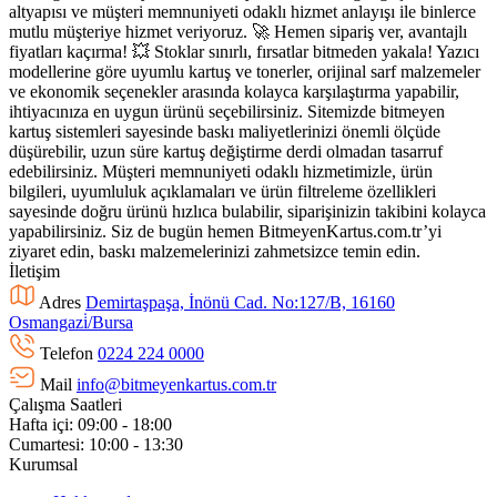
altyapısı ve müşteri memnuniyeti odaklı hizmet anlayışı ile binlerce
mutlu müşteriye hizmet veriyoruz. 🚀 Hemen sipariş ver, avantajlı
fiyatları kaçırma! 💥 Stoklar sınırlı, fırsatlar bitmeden yakala! Yazıcı
modellerine göre uyumlu kartuş ve tonerler, orijinal sarf malzemeler
ve ekonomik seçenekler arasında kolayca karşılaştırma yapabilir,
ihtiyacınıza en uygun ürünü seçebilirsiniz. Sitemizde bitmeyen
kartuş sistemleri sayesinde baskı maliyetlerinizi önemli ölçüde
düşürebilir, uzun süre kartuş değiştirme derdi olmadan tasarruf
edebilirsiniz. Müşteri memnuniyeti odaklı hizmetimizle, ürün
bilgileri, uyumluluk açıklamaları ve ürün filtreleme özellikleri
sayesinde doğru ürünü hızlıca bulabilir, siparişinizin takibini kolayca
yapabilirsiniz. Siz de bugün hemen BitmeyenKartus.com.tr’yi
ziyaret edin, baskı malzemelerinizi zahmetsizce temin edin.
İletişim
Adres
Demirtaşpaşa, İnönü Cad. No:127/B, 16160
Osmangazi̇/Bursa
Telefon
0224 224 0000
Mail
info@bitmeyenkartus.com.tr
Çalışma Saatleri
Hafta içi: 09:00 - 18:00
Cumartesi: 10:00 - 13:30
Kurumsal