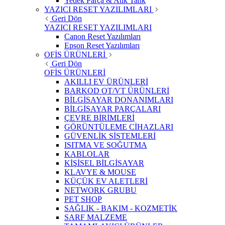
Yedek Parça & Atık Tank
YAZICI RESET YAZILIMLARI
Geri Dön
YAZICI RESET YAZILIMLARI
Canon Reset Yazılımları
Epson Reset Yazılımları
OFİS ÜRÜNLERİ
Geri Dön
OFİS ÜRÜNLERİ
AKILLI EV ÜRÜNLERİ
BARKOD OT/VT ÜRÜNLERİ
BİLGİSAYAR DONANIMLARI
BİLGİSAYAR PARÇALARI
ÇEVRE BİRİMLERİ
GÖRÜNTÜLEME CİHAZLARI
GÜVENLİK SİSTEMLERİ
ISITMA VE SOĞUTMA
KABLOLAR
KİŞİSEL BİLGİSAYAR
KLAVYE & MOUSE
KÜÇÜK EV ALETLERİ
NETWORK GRUBU
PET SHOP
SAĞLIK - BAKIM - KOZMETİK
SARF MALZEME