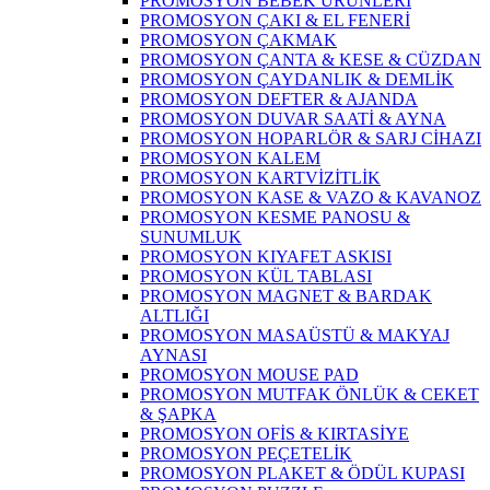
PROMOSYON BEBEK ÜRÜNLERİ
PROMOSYON ÇAKI & EL FENERİ
PROMOSYON ÇAKMAK
PROMOSYON ÇANTA & KESE & CÜZDAN
PROMOSYON ÇAYDANLIK & DEMLİK
PROMOSYON DEFTER & AJANDA
PROMOSYON DUVAR SAATİ & AYNA
PROMOSYON HOPARLÖR & SARJ CİHAZI
PROMOSYON KALEM
PROMOSYON KARTVİZİTLİK
PROMOSYON KASE & VAZO & KAVANOZ
PROMOSYON KESME PANOSU &
SUNUMLUK
PROMOSYON KIYAFET ASKISI
PROMOSYON KÜL TABLASI
PROMOSYON MAGNET & BARDAK
ALTLIĞI
PROMOSYON MASAÜSTÜ & MAKYAJ
AYNASI
PROMOSYON MOUSE PAD
PROMOSYON MUTFAK ÖNLÜK & CEKET
& ŞAPKA
PROMOSYON OFİS & KIRTASİYE
PROMOSYON PEÇETELİK
PROMOSYON PLAKET & ÖDÜL KUPASI