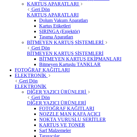
KARTUŞ APARATLARI
Geri Dön
KARTUŞ APARATLARI
Dolum Vakum Aparatları
Kartuş Etiketleri
ŞIRINGA (Enjektör)
Taşıma Aparatları
BİTMEYEN KARTUŞ SİSTEMLERİ
Geri Dön
BİTMEYEN KARTUŞ SİSTEMLERİ
BİTMEYEN KARTUŞ EKİPMANLARI
Bitmeyen Kartuşlu TANKLAR
FOTOĞRAF KAĞITLARI
ELEKTRONİK
Geri Dön
ELEKTRONİK
DİĞER YAZICI ÜRÜNLERİ
Geri Dön
DİĞER YAZICI ÜRÜNLERİ
FOTOĞRAF KAĞITLARI
NOZZLE MAN KAFA AÇICI
NOKTA VURUŞLU ŞERİTLER
KARTUŞ VE TONER
Sarf Malzemeler
Tarayıcılar