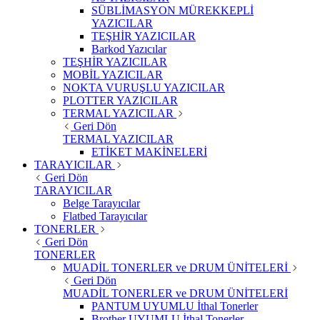
SÜBLİMASYON MÜREKKEPLİ
YAZICILAR
TEŞHİR YAZICILAR
Barkod Yazıcılar
TEŞHİR YAZICILAR
MOBİL YAZICILAR
NOKTA VURUŞLU YAZICILAR
PLOTTER YAZICILAR
TERMAL YAZICILAR
Geri Dön
TERMAL YAZICILAR
ETİKET MAKİNELERİ
TARAYICILAR
Geri Dön
TARAYICILAR
Belge Tarayıcılar
Flatbed Tarayıcılar
TONERLER
Geri Dön
TONERLER
MUADİL TONERLER ve DRUM ÜNİTELERİ
Geri Dön
MUADİL TONERLER ve DRUM ÜNİTELERİ
PANTUM UYUMLU İthal Tonerler
Brother UYUMLU İthal Tonerler