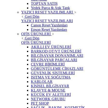
TOPTAN SATIŞ
Yedek Parça & Atık Tank
YAZICI RESET YAZILIMLARI
Geri Dön
YAZICI RESET YAZILIMLARI
Canon Reset Yazılımları
Epson Reset Yazılımları
OFİS ÜRÜNLERİ
Geri Dön
OFİS ÜRÜNLERİ
AKILLI EV ÜRÜNLERİ
BARKOD OT/VT ÜRÜNLERİ
BİLGİSAYAR DONANIMLARI
BİLGİSAYAR PARÇALARI
ÇEVRE BİRİMLERİ
GÖRÜNTÜLEME CİHAZLARI
GÜVENLİK SİSTEMLERİ
ISITMA VE SOĞUTMA
KABLOLAR
KİŞİSEL BİLGİSAYAR
KLAVYE & MOUSE
KÜÇÜK EV ALETLERİ
NETWORK GRUBU
PET SHOP
SAĞLIK - BAKIM - KOZMETİK