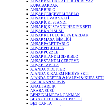
AHŞAP BARDAK ALTLIĞI & BEYAZ
KUPA BARDAK
AHŞAP BİBLO
AHŞAP ÇERÇEVELİ TABLO
AHŞAP DUVAR SAATİ
AHŞAP İÇKİ STANDI
AHŞAP İÇKİ STANDI HEDİYE SETİ
AHŞAP KAPI SÜSÜ
AHŞAP KUTULU KUPA BARDAK
AHŞAP MASA İSİMLİĞİ
AHŞAP PALET TABLO
AHŞAP PEÇETELİK
AHŞAP PUZZLE
AHŞAP STANDLI 3D BİBLO
AHŞAP STANDLI ÇERÇEVE
AHŞAP TABELA
AJANDA & DEFTER
AJANDA & KALEM HEDİYE SETİ
AJANDA DEFTER & KALEM & KUPA SETİ
AMERİKAN SERVİS
ANAHTARLIK
ARABA SÜSÜ
BENZİNLİ METAL ÇAKMAK
BEYAZ DEFTER & KUPA SETİ
BEZ ÇANTA