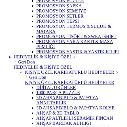
PROMOSYON PUZZLE
PROMOSYON ŞAPKA
PROMOSYON ŞEMSİYE
PROMOSYON SETLER
PROMOSYON TEPSİ
PROMOSYON TERMOS & SULUK &
MATARA
PROMOSYON TİŞÖRT & SWEATSHİRT
PROMOSYON YAKA KARTI & MASA
İSİMLİĞİ
PROMOSYON YASTIK & YASTIK KILIFI
HEDİYELİK & KİŞİYE ÖZEL
Geri Dön
HEDİYELİK & KİŞİYE ÖZEL
KİŞİYE ÖZEL KARİKATÜRLÜ HEDİYELER
Geri Dön
KİŞİYE ÖZEL KARİKATÜRLÜ HEDİYELER
DİJİTAL ÜRÜNLER
1000 PARÇA PUZZLE
3D AHŞAP BİBLO & PAPATYA
ANAHTARLIK
3D AHŞAP BİBLO & PAPATYA KOLYE
AHŞAP & 3D TABLO
AHŞAP ALTLIKLI SERAMİK FİNCAN
AHŞAP BARDAK ALTLIĞI