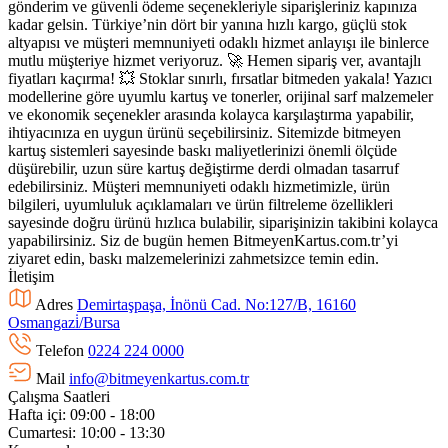
gönderim ve güvenli ödeme seçenekleriyle siparişleriniz kapınıza
kadar gelsin. Türkiye’nin dört bir yanına hızlı kargo, güçlü stok
altyapısı ve müşteri memnuniyeti odaklı hizmet anlayışı ile binlerce
mutlu müşteriye hizmet veriyoruz. 🚀 Hemen sipariş ver, avantajlı
fiyatları kaçırma! 💥 Stoklar sınırlı, fırsatlar bitmeden yakala! Yazıcı
modellerine göre uyumlu kartuş ve tonerler, orijinal sarf malzemeler
ve ekonomik seçenekler arasında kolayca karşılaştırma yapabilir,
ihtiyacınıza en uygun ürünü seçebilirsiniz. Sitemizde bitmeyen
kartuş sistemleri sayesinde baskı maliyetlerinizi önemli ölçüde
düşürebilir, uzun süre kartuş değiştirme derdi olmadan tasarruf
edebilirsiniz. Müşteri memnuniyeti odaklı hizmetimizle, ürün
bilgileri, uyumluluk açıklamaları ve ürün filtreleme özellikleri
sayesinde doğru ürünü hızlıca bulabilir, siparişinizin takibini kolayca
yapabilirsiniz. Siz de bugün hemen BitmeyenKartus.com.tr’yi
ziyaret edin, baskı malzemelerinizi zahmetsizce temin edin.
İletişim
Adres
Demirtaşpaşa, İnönü Cad. No:127/B, 16160
Osmangazi̇/Bursa
Telefon
0224 224 0000
Mail
info@bitmeyenkartus.com.tr
Çalışma Saatleri
Hafta içi: 09:00 - 18:00
Cumartesi: 10:00 - 13:30