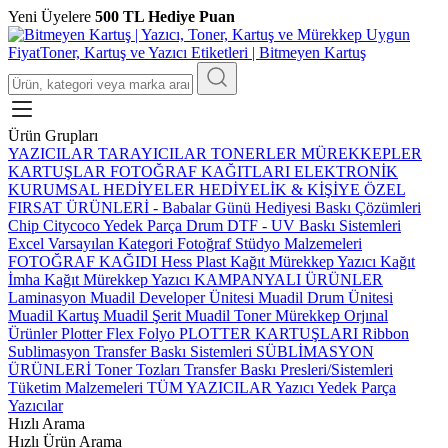
Yeni Üyelere
500 TL Hediye Puan
Ürün Grupları
YAZICILAR
TARAYICILAR
TONERLER
MÜREKKEPLER
KARTUŞLAR
FOTOĞRAF KAĞITLARI
ELEKTRONİK
KURUMSAL HEDİYELER
HEDİYELİK & KİŞİYE ÖZEL
FIRSAT ÜRÜNLERİ
-
Babalar Günü Hediyesi
Baskı Çözümleri
Chip
Citycoco Yedek Parça
Drum
DTF - UV Baskı Sistemleri
Excel Varsayılan Kategori
Fotoğraf Stüdyo Malzemeleri
FOTOĞRAF KAĞIDI
Hess Plast
Kağıt Mürekkep Yazıcı
Kağıt
İmha
Kağıt Mürekkep Yazıcı
KAMPANYALI ÜRÜNLER
Laminasyon
Muadil Developer Ünitesi
Muadil Drum Ünitesi
Muadil Kartuş
Muadil Şerit
Muadil Toner
Mürekkep
Orjınal
Ürünler
Plotter Flex Folyo
PLOTTER KARTUŞLARI
Ribbon
Sublimasyon Transfer Baskı Sistemleri
SÜBLİMASYON
ÜRÜNLERİ
Toner Tozları
Transfer Baskı Presleri/Sistemleri
Tüketim Malzemeleri
TÜM YAZICILAR
Yazıcı Yedek Parça
Yazıcılar
Hızlı Arama
Hızlı Ürün Arama