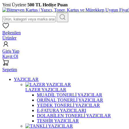
Yeni Üyelere
500 TL Hediye Puan
Beğenilen
Ürünler
Giriş Yap
Kayıt Ol
Sepetim
YAZICILAR
LAZER YAZICILAR
MUADİL TONERLİ YAZICILAR
ORJİNAL TONERLİ YAZICILAR
YEDEK TONERLİ YAZICILAR
E-FATURA YAZICILARI
DOLABİLEN TONERLİ YAZICILAR
TEŞHİR YAZICILAR