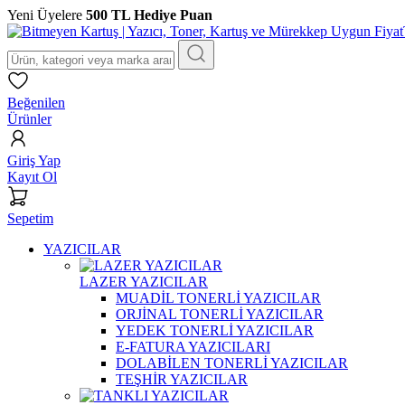
Yeni Üyelere
500 TL Hediye Puan
Beğenilen
Ürünler
Giriş Yap
Kayıt Ol
Sepetim
YAZICILAR
LAZER YAZICILAR
MUADİL TONERLİ YAZICILAR
ORJİNAL TONERLİ YAZICILAR
YEDEK TONERLİ YAZICILAR
E-FATURA YAZICILARI
DOLABİLEN TONERLİ YAZICILAR
TEŞHİR YAZICILAR