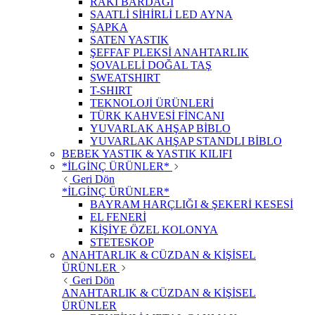
RAKI BARDAĞI
SAATLİ SİHİRLİ LED AYNA
ŞAPKA
SATEN YASTIK
ŞEFFAF PLEKSİ ANAHTARLIK
ŞOVALELİ DOĞAL TAŞ
SWEATSHIRT
T-SHIRT
TEKNOLOJİ ÜRÜNLERİ
TÜRK KAHVESİ FİNCANI
YUVARLAK AHŞAP BİBLO
YUVARLAK AHŞAP STANDLI BİBLO
BEBEK YASTIK & YASTIK KILIFI
*İLGİNÇ ÜRÜNLER*
Geri Dön
*İLGİNÇ ÜRÜNLER*
BAYRAM HARÇLIĞI & ŞEKERİ KESESİ
EL FENERİ
KİŞİYE ÖZEL KOLONYA
STETESKOP
ANAHTARLIK & CÜZDAN & KİŞİSEL
ÜRÜNLER
Geri Dön
ANAHTARLIK & CÜZDAN & KİŞİSEL
ÜRÜNLER