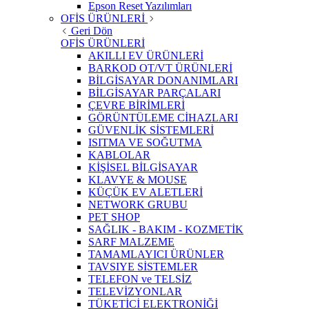
Epson Reset Yazılımları
OFİS ÜRÜNLERİ
Geri Dön
OFİS ÜRÜNLERİ
AKILLI EV ÜRÜNLERİ
BARKOD OT/VT ÜRÜNLERİ
BİLGİSAYAR DONANIMLARI
BİLGİSAYAR PARÇALARI
ÇEVRE BİRİMLERİ
GÖRÜNTÜLEME CİHAZLARI
GÜVENLİK SİSTEMLERİ
ISITMA VE SOĞUTMA
KABLOLAR
KİŞİSEL BİLGİSAYAR
KLAVYE & MOUSE
KÜÇÜK EV ALETLERİ
NETWORK GRUBU
PET SHOP
SAĞLIK - BAKIM - KOZMETİK
SARF MALZEME
TAMAMLAYICI ÜRÜNLER
TAVSIYE SİSTEMLER
TELEFON ve TELSİZ
TELEVİZYONLAR
TÜKETİCİ ELEKTRONİĞİ