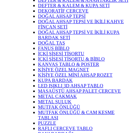
DEFTER & KALEM & ANAHTARLIK SETİ
DEFTER & KALEM & KUPA SETİ
DEKORATİF ÇERÇEVE
DOĞAL AHŞAP TEPSİ
DOĞAL AHŞAP TEPSİ VE İKİLİ KAHVE
FİNCAN SETİ
DOĞAL AHŞAP TEPSİ VE İKİLİ KUPA
BARDAK SETİ
DOĞAL TAŞ
FANUS BİBLO
İÇKİ ŞİŞESİ TİŞORTU
İÇKİ ŞİŞESİ TİŞORTU & BİBLO
KANVAS TABLO & POSTER
KİŞİYE ÖZEL MAGNET
KİŞİYE ÖZEL MİNİ AHŞAP ROZET
KUPA BARDAK
LED IŞIKLI 3D AHŞAP TABLO
MASAÜSTÜ AHŞAP PALET ÇERÇEVE
METAL ÇAKMAK
METAL SULUK
MUTFAK ÖNLÜĞÜ
MUTFAK ÖNLÜĞÜ & CAM KESME
TABLASI
PUZZLE
RAFLI ÇERÇEVE TABLO