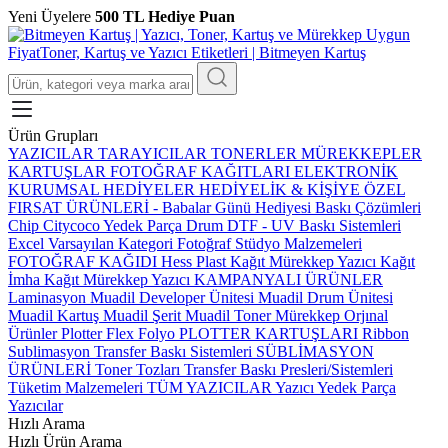
Yeni Üyelere
500 TL Hediye Puan
Ürün Grupları
YAZICILAR
TARAYICILAR
TONERLER
MÜREKKEPLER
KARTUŞLAR
FOTOĞRAF KAĞITLARI
ELEKTRONİK
KURUMSAL HEDİYELER
HEDİYELİK & KİŞİYE ÖZEL
FIRSAT ÜRÜNLERİ
-
Babalar Günü Hediyesi
Baskı Çözümleri
Chip
Citycoco Yedek Parça
Drum
DTF - UV Baskı Sistemleri
Excel Varsayılan Kategori
Fotoğraf Stüdyo Malzemeleri
FOTOĞRAF KAĞIDI
Hess Plast
Kağıt Mürekkep Yazıcı
Kağıt
İmha
Kağıt Mürekkep Yazıcı
KAMPANYALI ÜRÜNLER
Laminasyon
Muadil Developer Ünitesi
Muadil Drum Ünitesi
Muadil Kartuş
Muadil Şerit
Muadil Toner
Mürekkep
Orjınal
Ürünler
Plotter Flex Folyo
PLOTTER KARTUŞLARI
Ribbon
Sublimasyon Transfer Baskı Sistemleri
SÜBLİMASYON
ÜRÜNLERİ
Toner Tozları
Transfer Baskı Presleri/Sistemleri
Tüketim Malzemeleri
TÜM YAZICILAR
Yazıcı Yedek Parça
Yazıcılar
Hızlı Arama
Hızlı Ürün Arama