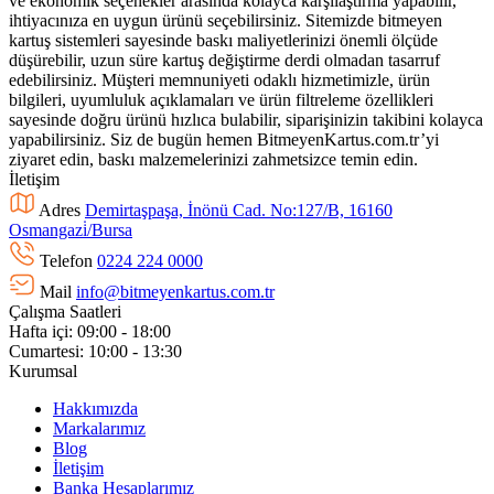
ve ekonomik seçenekler arasında kolayca karşılaştırma yapabilir,
ihtiyacınıza en uygun ürünü seçebilirsiniz. Sitemizde bitmeyen
kartuş sistemleri sayesinde baskı maliyetlerinizi önemli ölçüde
düşürebilir, uzun süre kartuş değiştirme derdi olmadan tasarruf
edebilirsiniz. Müşteri memnuniyeti odaklı hizmetimizle, ürün
bilgileri, uyumluluk açıklamaları ve ürün filtreleme özellikleri
sayesinde doğru ürünü hızlıca bulabilir, siparişinizin takibini kolayca
yapabilirsiniz. Siz de bugün hemen BitmeyenKartus.com.tr’yi
ziyaret edin, baskı malzemelerinizi zahmetsizce temin edin.
İletişim
Adres
Demirtaşpaşa, İnönü Cad. No:127/B, 16160
Osmangazi̇/Bursa
Telefon
0224 224 0000
Mail
info@bitmeyenkartus.com.tr
Çalışma Saatleri
Hafta içi: 09:00 - 18:00
Cumartesi: 10:00 - 13:30
Kurumsal
Hakkımızda
Markalarımız
Blog
İletişim
Banka Hesaplarımız