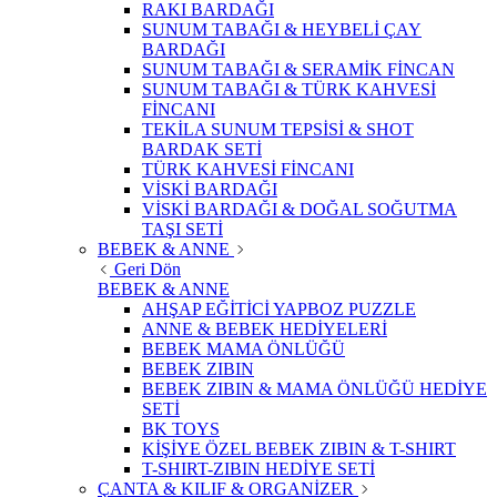
RAKI BARDAĞI
SUNUM TABAĞI & HEYBELİ ÇAY
BARDAĞI
SUNUM TABAĞI & SERAMİK FİNCAN
SUNUM TABAĞI & TÜRK KAHVESİ
FİNCANI
TEKİLA SUNUM TEPSİSİ & SHOT
BARDAK SETİ
TÜRK KAHVESİ FİNCANI
VİSKİ BARDAĞI
VİSKİ BARDAĞI & DOĞAL SOĞUTMA
TAŞI SETİ
BEBEK & ANNE
Geri Dön
BEBEK & ANNE
AHŞAP EĞİTİCİ YAPBOZ PUZZLE
ANNE & BEBEK HEDİYELERİ
BEBEK MAMA ÖNLÜĞÜ
BEBEK ZIBIN
BEBEK ZIBIN & MAMA ÖNLÜĞÜ HEDİYE
SETİ
BK TOYS
KİŞİYE ÖZEL BEBEK ZIBIN & T-SHIRT
T-SHIRT-ZIBIN HEDİYE SETİ
ÇANTA & KILIF & ORGANİZER