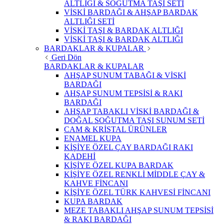
ALTLIĞI & SOĞUTMA TAŞI SETİ
VİSKİ BARDAĞI & AHŞAP BARDAK
ALTLIĞI SETİ
VİSKİ TAŞI & BARDAK ALTLIĞI
VİSKİ TAŞI & BARDAK ALTLIĞI
BARDAKLAR & KUPALAR
Geri Dön
BARDAKLAR & KUPALAR
AHŞAP SUNUM TABAĞI & VİSKİ
BARDAĞI
AHŞAP SUNUM TEPSİSİ & RAKI
BARDAĞI
AHŞAP TABAKLI VİSKİ BARDAĞI &
DOĞAL SOĞUTMA TAŞI SUNUM SETİ
CAM & KRİSTAL ÜRÜNLER
ENAMEL KUPA
KİŞİYE ÖZEL ÇAY BARDAĞI RAKI
KADEHİ
KİŞİYE ÖZEL KUPA BARDAK
KİŞİYE ÖZEL RENKLİ MİDDLE ÇAY &
KAHVE FİNCANI
KİŞİYE ÖZEL TÜRK KAHVESİ FİNCANI
KUPA BARDAK
MEZE TABAKLI AHŞAP SUNUM TEPSİSİ
& RAKI BARDAĞI