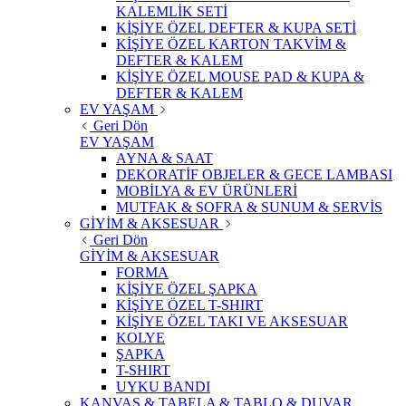
KALEMLİK SETİ
KİŞİYE ÖZEL DEFTER & KUPA SETİ
KİŞİYE ÖZEL KARTON TAKVİM &
DEFTER & KALEM
KİŞİYE ÖZEL MOUSE PAD & KUPA &
DEFTER & KALEM
EV YAŞAM
Geri Dön
EV YAŞAM
AYNA & SAAT
DEKORATİF OBJELER & GECE LAMBASI
MOBİLYA & EV ÜRÜNLERİ
MUTFAK & SOFRA & SUNUM & SERVİS
GİYİM & AKSESUAR
Geri Dön
GİYİM & AKSESUAR
FORMA
KİŞİYE ÖZEL ŞAPKA
KİŞİYE ÖZEL T-SHIRT
KİŞİYE ÖZEL TAKI VE AKSESUAR
KOLYE
ŞAPKA
T-SHIRT
UYKU BANDI
KANVAS & TABELA & TABLO & DUVAR