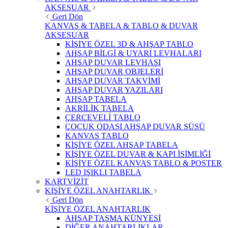
AKSESUAR
Geri Dön
KANVAS & TABELA & TABLO & DUVAR
AKSESUAR
KİŞİYE ÖZEL 3D & AHŞAP TABLO
AHŞAP BİLGİ & UYARI LEVHALARI
AHŞAP DUVAR LEVHASI
AHŞAP DUVAR OBJELERİ
AHŞAP DUVAR TAKVİMİ
AHŞAP DUVAR YAZILARI
AHŞAP TABELA
AKRİLİK TABELA
ÇERÇEVELİ TABLO
ÇOCUK ODASI AHŞAP DUVAR SÜSÜ
KANVAS TABLO
KİŞİYE ÖZEL AHŞAP TABELA
KİŞİYE ÖZEL DUVAR & KAPI İSİMLİĞİ
KİŞİYE ÖZEL KANVAS TABLO & POSTER
LED IŞIKLI TABELA
KARTVİZİT
KİŞİYE ÖZEL ANAHTARLIK
Geri Dön
KİŞİYE ÖZEL ANAHTARLIK
AHŞAP TASMA KÜNYESİ
DİĞER ANAHTARLIKLAR