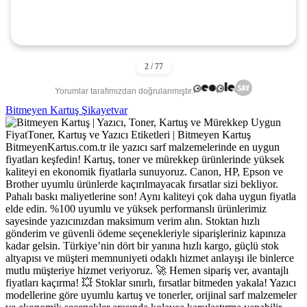
Yorumlar tarafımızdan doğrulanmıştır.
Bitmeyen Kartuş Şikayetvar
BitmeyenKartus.com.tr ile yazıcı sarf malzemelerinde en uygun
fiyatları keşfedin! Kartuş, toner ve mürekkep ürünlerinde yüksek
kaliteyi en ekonomik fiyatlarla sunuyoruz. Canon, HP, Epson ve
Brother uyumlu ürünlerde kaçırılmayacak fırsatlar sizi bekliyor.
Pahalı baskı maliyetlerine son! Aynı kaliteyi çok daha uygun fiyatla
elde edin. %100 uyumlu ve yüksek performanslı ürünlerimiz
sayesinde yazıcınızdan maksimum verim alın. Stoktan hızlı
gönderim ve güvenli ödeme seçenekleriyle siparişleriniz kapınıza
kadar gelsin. Türkiye’nin dört bir yanına hızlı kargo, güçlü stok
altyapısı ve müşteri memnuniyeti odaklı hizmet anlayışı ile binlerce
mutlu müşteriye hizmet veriyoruz. 🚀 Hemen sipariş ver, avantajlı
fiyatları kaçırma! 💥 Stoklar sınırlı, fırsatlar bitmeden yakala! Yazıcı
modellerine göre uyumlu kartuş ve tonerler, orijinal sarf malzemeler