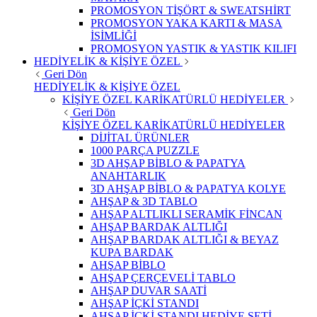
PROMOSYON TİŞÖRT & SWEATSHİRT
PROMOSYON YAKA KARTI & MASA
İSİMLİĞİ
PROMOSYON YASTIK & YASTIK KILIFI
HEDİYELİK & KİŞİYE ÖZEL
Geri Dön
HEDİYELİK & KİŞİYE ÖZEL
KİŞİYE ÖZEL KARİKATÜRLÜ HEDİYELER
Geri Dön
KİŞİYE ÖZEL KARİKATÜRLÜ HEDİYELER
DİJİTAL ÜRÜNLER
1000 PARÇA PUZZLE
3D AHŞAP BİBLO & PAPATYA
ANAHTARLIK
3D AHŞAP BİBLO & PAPATYA KOLYE
AHŞAP & 3D TABLO
AHŞAP ALTLIKLI SERAMİK FİNCAN
AHŞAP BARDAK ALTLIĞI
AHŞAP BARDAK ALTLIĞI & BEYAZ
KUPA BARDAK
AHŞAP BİBLO
AHŞAP ÇERÇEVELİ TABLO
AHŞAP DUVAR SAATİ
AHŞAP İÇKİ STANDI
AHŞAP İÇKİ STANDI HEDİYE SETİ