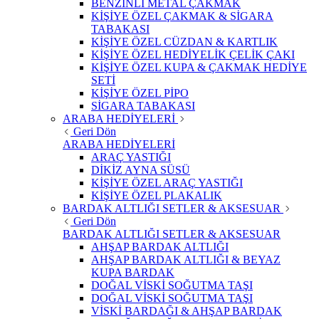
BENZİNLİ METAL ÇAKMAK
KİŞİYE ÖZEL ÇAKMAK & SİGARA
TABAKASI
KİŞİYE ÖZEL CÜZDAN & KARTLIK
KİŞİYE ÖZEL HEDİYELİK ÇELİK ÇAKI
KİŞİYE ÖZEL KUPA & ÇAKMAK HEDİYE
SETİ
KİŞİYE ÖZEL PİPO
SİGARA TABAKASI
ARABA HEDİYELERİ
Geri Dön
ARABA HEDİYELERİ
ARAÇ YASTIĞI
DİKİZ AYNA SÜSÜ
KİŞİYE ÖZEL ARAÇ YASTIĞI
KİŞİYE ÖZEL PLAKALIK
BARDAK ALTLIĞI SETLER & AKSESUAR
Geri Dön
BARDAK ALTLIĞI SETLER & AKSESUAR
AHŞAP BARDAK ALTLIĞI
AHŞAP BARDAK ALTLIĞI & BEYAZ
KUPA BARDAK
DOĞAL VİSKİ SOĞUTMA TAŞI
DOĞAL VİSKİ SOĞUTMA TAŞI
VİSKİ BARDAĞI & AHŞAP BARDAK