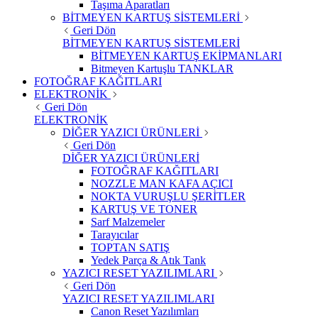
Taşıma Aparatları
BİTMEYEN KARTUŞ SİSTEMLERİ
Geri Dön
BİTMEYEN KARTUŞ SİSTEMLERİ
BİTMEYEN KARTUŞ EKİPMANLARI
Bitmeyen Kartuşlu TANKLAR
FOTOĞRAF KAĞITLARI
ELEKTRONİK
Geri Dön
ELEKTRONİK
DİĞER YAZICI ÜRÜNLERİ
Geri Dön
DİĞER YAZICI ÜRÜNLERİ
FOTOĞRAF KAĞITLARI
NOZZLE MAN KAFA AÇICI
NOKTA VURUŞLU ŞERİTLER
KARTUŞ VE TONER
Sarf Malzemeler
Tarayıcılar
TOPTAN SATIŞ
Yedek Parça & Atık Tank
YAZICI RESET YAZILIMLARI
Geri Dön
YAZICI RESET YAZILIMLARI
Canon Reset Yazılımları