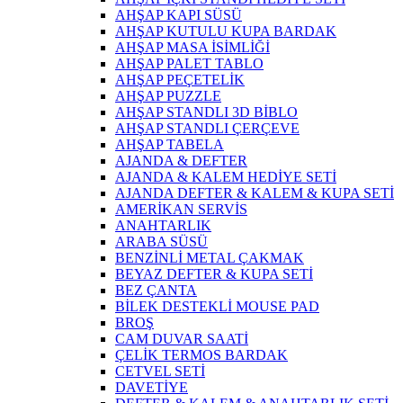
AHŞAP KAPI SÜSÜ
AHŞAP KUTULU KUPA BARDAK
AHŞAP MASA İSİMLİĞİ
AHŞAP PALET TABLO
AHŞAP PEÇETELİK
AHŞAP PUZZLE
AHŞAP STANDLI 3D BİBLO
AHŞAP STANDLI ÇERÇEVE
AHŞAP TABELA
AJANDA & DEFTER
AJANDA & KALEM HEDİYE SETİ
AJANDA DEFTER & KALEM & KUPA SETİ
AMERİKAN SERVİS
ANAHTARLIK
ARABA SÜSÜ
BENZİNLİ METAL ÇAKMAK
BEYAZ DEFTER & KUPA SETİ
BEZ ÇANTA
BİLEK DESTEKLİ MOUSE PAD
BROŞ
CAM DUVAR SAATİ
ÇELİK TERMOS BARDAK
CETVEL SETİ
DAVETİYE