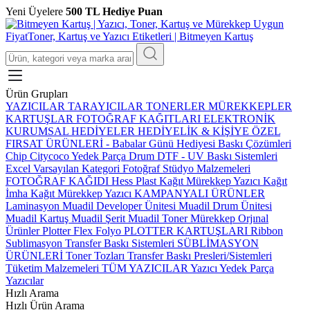
Yeni Üyelere
500 TL Hediye Puan
Ürün Grupları
YAZICILAR
TARAYICILAR
TONERLER
MÜREKKEPLER
KARTUŞLAR
FOTOĞRAF KAĞITLARI
ELEKTRONİK
KURUMSAL HEDİYELER
HEDİYELİK & KİŞİYE ÖZEL
FIRSAT ÜRÜNLERİ
-
Babalar Günü Hediyesi
Baskı Çözümleri
Chip
Citycoco Yedek Parça
Drum
DTF - UV Baskı Sistemleri
Excel Varsayılan Kategori
Fotoğraf Stüdyo Malzemeleri
FOTOĞRAF KAĞIDI
Hess Plast
Kağıt Mürekkep Yazıcı
Kağıt
İmha
Kağıt Mürekkep Yazıcı
KAMPANYALI ÜRÜNLER
Laminasyon
Muadil Developer Ünitesi
Muadil Drum Ünitesi
Muadil Kartuş
Muadil Şerit
Muadil Toner
Mürekkep
Orjınal
Ürünler
Plotter Flex Folyo
PLOTTER KARTUŞLARI
Ribbon
Sublimasyon Transfer Baskı Sistemleri
SÜBLİMASYON
ÜRÜNLERİ
Toner Tozları
Transfer Baskı Presleri/Sistemleri
Tüketim Malzemeleri
TÜM YAZICILAR
Yazıcı Yedek Parça
Yazıcılar
Hızlı Arama
Hızlı Ürün Arama