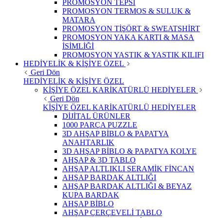
PROMOSYON TEPSİ
PROMOSYON TERMOS & SULUK &
MATARA
PROMOSYON TİŞÖRT & SWEATSHİRT
PROMOSYON YAKA KARTI & MASA
İSİMLİĞİ
PROMOSYON YASTIK & YASTIK KILIFI
HEDİYELİK & KİŞİYE ÖZEL
Geri Dön
HEDİYELİK & KİŞİYE ÖZEL
KİŞİYE ÖZEL KARİKATÜRLÜ HEDİYELER
Geri Dön
KİŞİYE ÖZEL KARİKATÜRLÜ HEDİYELER
DİJİTAL ÜRÜNLER
1000 PARÇA PUZZLE
3D AHŞAP BİBLO & PAPATYA
ANAHTARLIK
3D AHŞAP BİBLO & PAPATYA KOLYE
AHŞAP & 3D TABLO
AHŞAP ALTLIKLI SERAMİK FİNCAN
AHŞAP BARDAK ALTLIĞI
AHŞAP BARDAK ALTLIĞI & BEYAZ
KUPA BARDAK
AHŞAP BİBLO
AHŞAP ÇERÇEVELİ TABLO