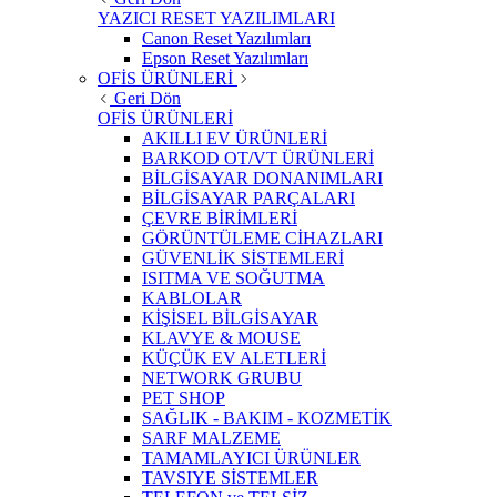
YAZICI RESET YAZILIMLARI
Canon Reset Yazılımları
Epson Reset Yazılımları
OFİS ÜRÜNLERİ
Geri Dön
OFİS ÜRÜNLERİ
AKILLI EV ÜRÜNLERİ
BARKOD OT/VT ÜRÜNLERİ
BİLGİSAYAR DONANIMLARI
BİLGİSAYAR PARÇALARI
ÇEVRE BİRİMLERİ
GÖRÜNTÜLEME CİHAZLARI
GÜVENLİK SİSTEMLERİ
ISITMA VE SOĞUTMA
KABLOLAR
KİŞİSEL BİLGİSAYAR
KLAVYE & MOUSE
KÜÇÜK EV ALETLERİ
NETWORK GRUBU
PET SHOP
SAĞLIK - BAKIM - KOZMETİK
SARF MALZEME
TAMAMLAYICI ÜRÜNLER
TAVSIYE SİSTEMLER