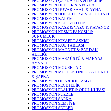
PROMOSYON ÇAYDANLIK & DEMLİK
PROMOSYON DEFTER & AJANDA
PROMOSYON DUVAR SAATİ & AYNA
PROMOSYON HOPARLÖR & SARJ CİHAZI
PROMOSYON KALEM
PROMOSYON KARTVİZİTLİK
PROMOSYON KASE & VAZO & KAVANOZ
PROMOSYON KESME PANOSU &
SUNUMLUK
PROMOSYON KIYAFET ASKISI
PROMOSYON KÜL TABLASI
PROMOSYON MAGNET & BARDAK
ALTLIĞI
PROMOSYON MASAÜSTÜ & MAKYAJ
AYNASI
PROMOSYON MOUSE PAD
PROMOSYON MUTFAK ÖNLÜK & CEKET
& ŞAPKA
PROMOSYON OFİS & KIRTASİYE
PROMOSYON PEÇETELİK
PROMOSYON PLAKET & ÖDÜL KUPASI
PROMOSYON PUZZLE
PROMOSYON ŞAPKA
PROMOSYON ŞEMSİYE
PROMOSYON SETLER