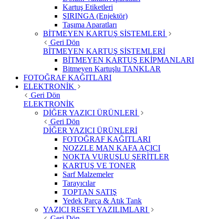
Kartuş Etiketleri
ŞIRINGA (Enjektör)
Taşıma Aparatları
BİTMEYEN KARTUŞ SİSTEMLERİ
Geri Dön
BİTMEYEN KARTUŞ SİSTEMLERİ
BİTMEYEN KARTUŞ EKİPMANLARI
Bitmeyen Kartuşlu TANKLAR
FOTOĞRAF KAĞITLARI
ELEKTRONİK
Geri Dön
ELEKTRONİK
DİĞER YAZICI ÜRÜNLERİ
Geri Dön
DİĞER YAZICI ÜRÜNLERİ
FOTOĞRAF KAĞITLARI
NOZZLE MAN KAFA AÇICI
NOKTA VURUŞLU ŞERİTLER
KARTUŞ VE TONER
Sarf Malzemeler
Tarayıcılar
TOPTAN SATIŞ
Yedek Parça & Atık Tank
YAZICI RESET YAZILIMLARI
Geri Dön