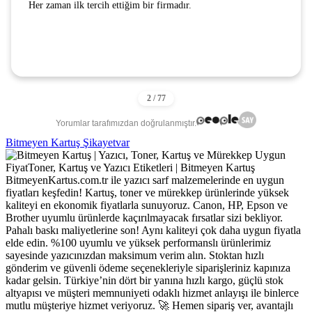
Her zaman ilk tercih ettiğim bir firmadır.
Yorumlar tarafımızdan doğrulanmıştır.
Bitmeyen Kartuş Şikayetvar
BitmeyenKartus.com.tr ile yazıcı sarf malzemelerinde en uygun
fiyatları keşfedin! Kartuş, toner ve mürekkep ürünlerinde yüksek
kaliteyi en ekonomik fiyatlarla sunuyoruz. Canon, HP, Epson ve
Brother uyumlu ürünlerde kaçırılmayacak fırsatlar sizi bekliyor.
Pahalı baskı maliyetlerine son! Aynı kaliteyi çok daha uygun fiyatla
elde edin. %100 uyumlu ve yüksek performanslı ürünlerimiz
sayesinde yazıcınızdan maksimum verim alın. Stoktan hızlı
gönderim ve güvenli ödeme seçenekleriyle siparişleriniz kapınıza
kadar gelsin. Türkiye’nin dört bir yanına hızlı kargo, güçlü stok
altyapısı ve müşteri memnuniyeti odaklı hizmet anlayışı ile binlerce
mutlu müşteriye hizmet veriyoruz. 🚀 Hemen sipariş ver, avantajlı