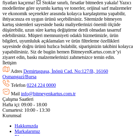
fiyatları kaçırma! 💥 Stoklar sınırlı, fırsatlar bitmeden yakala! Yazıcı
modellerine göre uyumlu kartuş ve tonerler, orijinal sarf malzemeler
ve ekonomik seçenekler arasında kolayca karşılaştırma yapabilir,
ihtiyacınıza en uygun ürünü seçebilirsiniz. Sitemizde bitmeyen
kartuş sistemleri sayesinde baskı maliyetlerinizi önemli ölçüde
düşürebilir, uzun süre kartuş değiştirme derdi olmadan tasarruf
edebilirsiniz. Müşteri memnuniyeti odaklı hizmetimizle, ürün
bilgileri, uyumluluk açıklamaları ve ürün filtreleme özellikleri
sayesinde doğru ürünü hızlıca bulabilir, siparişinizin takibini kolayca
yapabilirsiniz. Siz de bugün hemen BitmeyenKartus.com.tr’yi
ziyaret edin, baskı malzemelerinizi zahmetsizce temin edin.
İletişim
Adres
Demirtaşpaşa, İnönü Cad. No:127/B, 16160
Osmangazi̇/Bursa
Telefon
0224 224 0000
Mail
info@bitmeyenkartus.com.tr
Çalışma Saatleri
Hafta içi: 09:00 - 18:00
Cumartesi: 10:00 - 13:30
Kurumsal
Hakkımızda
Markalarımız