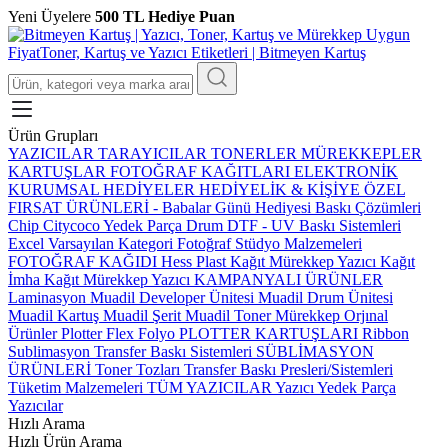
Yeni Üyelere
500 TL Hediye Puan
Ürün Grupları
YAZICILAR
TARAYICILAR
TONERLER
MÜREKKEPLER
KARTUŞLAR
FOTOĞRAF KAĞITLARI
ELEKTRONİK
KURUMSAL HEDİYELER
HEDİYELİK & KİŞİYE ÖZEL
FIRSAT ÜRÜNLERİ
-
Babalar Günü Hediyesi
Baskı Çözümleri
Chip
Citycoco Yedek Parça
Drum
DTF - UV Baskı Sistemleri
Excel Varsayılan Kategori
Fotoğraf Stüdyo Malzemeleri
FOTOĞRAF KAĞIDI
Hess Plast
Kağıt Mürekkep Yazıcı
Kağıt
İmha
Kağıt Mürekkep Yazıcı
KAMPANYALI ÜRÜNLER
Laminasyon
Muadil Developer Ünitesi
Muadil Drum Ünitesi
Muadil Kartuş
Muadil Şerit
Muadil Toner
Mürekkep
Orjınal
Ürünler
Plotter Flex Folyo
PLOTTER KARTUŞLARI
Ribbon
Sublimasyon Transfer Baskı Sistemleri
SÜBLİMASYON
ÜRÜNLERİ
Toner Tozları
Transfer Baskı Presleri/Sistemleri
Tüketim Malzemeleri
TÜM YAZICILAR
Yazıcı Yedek Parça
Yazıcılar
Hızlı Arama
Hızlı Ürün Arama