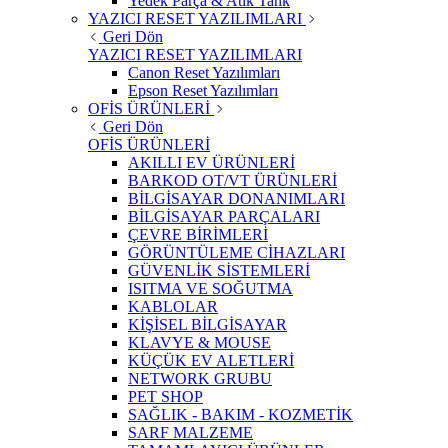
Yedek Parça & Atık Tank
YAZICI RESET YAZILIMLARI
Geri Dön
YAZICI RESET YAZILIMLARI
Canon Reset Yazılımları
Epson Reset Yazılımları
OFİS ÜRÜNLERİ
Geri Dön
OFİS ÜRÜNLERİ
AKILLI EV ÜRÜNLERİ
BARKOD OT/VT ÜRÜNLERİ
BİLGİSAYAR DONANIMLARI
BİLGİSAYAR PARÇALARI
ÇEVRE BİRİMLERİ
GÖRÜNTÜLEME CİHAZLARI
GÜVENLİK SİSTEMLERİ
ISITMA VE SOĞUTMA
KABLOLAR
KİŞİSEL BİLGİSAYAR
KLAVYE & MOUSE
KÜÇÜK EV ALETLERİ
NETWORK GRUBU
PET SHOP
SAĞLIK - BAKIM - KOZMETİK
SARF MALZEME