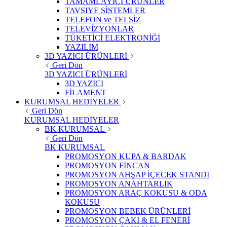
TAMAMLAYICI ÜRÜNLER
TAVSIYE SİSTEMLER
TELEFON ve TELSİZ
TELEVİZYONLAR
TÜKETİCİ ELEKTRONİĞİ
YAZILIM
3D YAZICI ÜRÜNLERİ
Geri Dön
3D YAZICI ÜRÜNLERİ
3D YAZICI
FİLAMENT
KURUMSAL HEDİYELER
Geri Dön
KURUMSAL HEDİYELER
BK KURUMSAL
Geri Dön
BK KURUMSAL
PROMOSYON KUPA & BARDAK
PROMOSYON FİNCAN
PROMOSYON AHŞAP İÇECEK STANDI
PROMOSYON ANAHTARLIK
PROMOSYON ARAÇ KOKUSU & ODA
KOKUSU
PROMOSYON BEBEK ÜRÜNLERİ
PROMOSYON ÇAKI & EL FENERİ