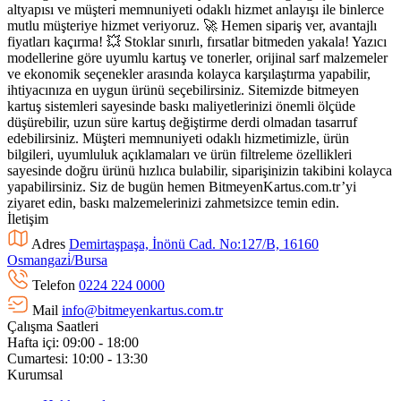
altyapısı ve müşteri memnuniyeti odaklı hizmet anlayışı ile binlerce
mutlu müşteriye hizmet veriyoruz. 🚀 Hemen sipariş ver, avantajlı
fiyatları kaçırma! 💥 Stoklar sınırlı, fırsatlar bitmeden yakala! Yazıcı
modellerine göre uyumlu kartuş ve tonerler, orijinal sarf malzemeler
ve ekonomik seçenekler arasında kolayca karşılaştırma yapabilir,
ihtiyacınıza en uygun ürünü seçebilirsiniz. Sitemizde bitmeyen
kartuş sistemleri sayesinde baskı maliyetlerinizi önemli ölçüde
düşürebilir, uzun süre kartuş değiştirme derdi olmadan tasarruf
edebilirsiniz. Müşteri memnuniyeti odaklı hizmetimizle, ürün
bilgileri, uyumluluk açıklamaları ve ürün filtreleme özellikleri
sayesinde doğru ürünü hızlıca bulabilir, siparişinizin takibini kolayca
yapabilirsiniz. Siz de bugün hemen BitmeyenKartus.com.tr’yi
ziyaret edin, baskı malzemelerinizi zahmetsizce temin edin.
İletişim
Adres
Demirtaşpaşa, İnönü Cad. No:127/B, 16160
Osmangazi̇/Bursa
Telefon
0224 224 0000
Mail
info@bitmeyenkartus.com.tr
Çalışma Saatleri
Hafta içi: 09:00 - 18:00
Cumartesi: 10:00 - 13:30
Kurumsal