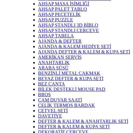
AHŞAP MASA İSİMLİĞİ
AHŞAP PALET TABLO
AHŞAP PEÇETELİK
AHŞAP PUZZLE
AHŞAP STANDLI 3D BİBLO
AHŞAP STANDLI ÇERÇEVE
AHŞAP TABELA
AJANDA & DEFTER
AJANDA & KALEM HEDİYE SETİ
AJANDA DEFTER & KALEM & KUPA SETİ
AMERİKAN SERVİS
ANAHTARLIK
ARABA SÜSÜ
BENZİNLİ METAL ÇAKMAK
BEYAZ DEFTER & KUPA SETİ
BEZ ÇANTA
BİLEK DESTEKLİ MOUSE PAD
BROŞ
CAM DUVAR SAATİ
ÇELİK TERMOS BARDAK
CETVEL SETİ
DAVETİYE
DEFTER & KALEM & ANAHTARLIK SETİ
DEFTER & KALEM & KUPA SETİ
DEKORATİF ÇERÇEVE