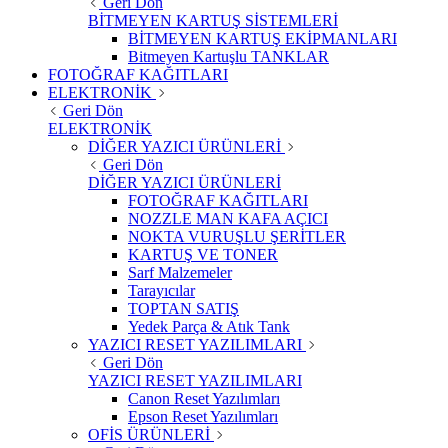
Geri Dön
BİTMEYEN KARTUŞ SİSTEMLERİ
BİTMEYEN KARTUŞ EKİPMANLARI
Bitmeyen Kartuşlu TANKLAR
FOTOĞRAF KAĞITLARI
ELEKTRONİK
Geri Dön
ELEKTRONİK
DİĞER YAZICI ÜRÜNLERİ
Geri Dön
DİĞER YAZICI ÜRÜNLERİ
FOTOĞRAF KAĞITLARI
NOZZLE MAN KAFA AÇICI
NOKTA VURUŞLU ŞERİTLER
KARTUŞ VE TONER
Sarf Malzemeler
Tarayıcılar
TOPTAN SATIŞ
Yedek Parça & Atık Tank
YAZICI RESET YAZILIMLARI
Geri Dön
YAZICI RESET YAZILIMLARI
Canon Reset Yazılımları
Epson Reset Yazılımları
OFİS ÜRÜNLERİ