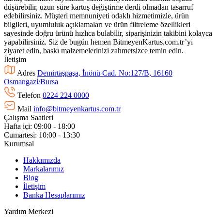
düşürebilir, uzun süre kartuş değiştirme derdi olmadan tasarruf
edebilirsiniz. Müşteri memnuniyeti odaklı hizmetimizle, ürün
bilgileri, uyumluluk açıklamaları ve ürün filtreleme özellikleri
sayesinde doğru ürünü hızlıca bulabilir, siparişinizin takibini kolayca
yapabilirsiniz. Siz de bugün hemen BitmeyenKartus.com.tr’yi
ziyaret edin, baskı malzemelerinizi zahmetsizce temin edin.
İletişim
Adres
Demirtaşpaşa, İnönü Cad. No:127/B, 16160
Osmangazi̇/Bursa
Telefon
0224 224 0000
Mail
info@bitmeyenkartus.com.tr
Çalışma Saatleri
Hafta içi: 09:00 - 18:00
Cumartesi: 10:00 - 13:30
Kurumsal
Hakkımızda
Markalarımız
Blog
İletişim
Banka Hesaplarımız
Yardım Merkezi