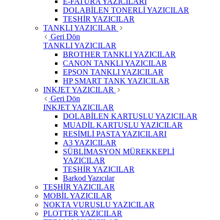
E-FATURA YAZICILARI
DOLABİLEN TONERLİ YAZICILAR
TEŞHİR YAZICILAR
TANKLI YAZICILAR
Geri Dön
TANKLI YAZICILAR
BROTHER TANKLI YAZICILAR
CANON TANKLI YAZICILAR
EPSON TANKLI YAZICILAR
HP SMART TANK YAZICILAR
INKJET YAZICILAR
Geri Dön
INKJET YAZICILAR
DOLABİLEN KARTUŞLU YAZICILAR
MUADİL KARTUŞLU YAZICILAR
RESİMLİ PASTA YAZICILARI
A3 YAZICILAR
SÜBLİMASYON MÜREKKEPLİ
YAZICILAR
TEŞHİR YAZICILAR
Barkod Yazıcılar
TEŞHİR YAZICILAR
MOBİL YAZICILAR
NOKTA VURUŞLU YAZICILAR
PLOTTER YAZICILAR