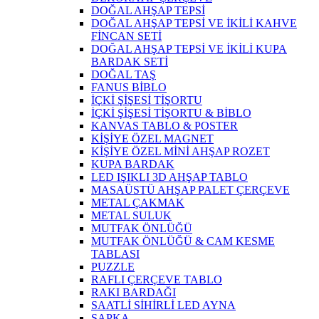
DOĞAL AHŞAP TEPSİ
DOĞAL AHŞAP TEPSİ VE İKİLİ KAHVE
FİNCAN SETİ
DOĞAL AHŞAP TEPSİ VE İKİLİ KUPA
BARDAK SETİ
DOĞAL TAŞ
FANUS BİBLO
İÇKİ ŞİŞESİ TİŞORTU
İÇKİ ŞİŞESİ TİŞORTU & BİBLO
KANVAS TABLO & POSTER
KİŞİYE ÖZEL MAGNET
KİŞİYE ÖZEL MİNİ AHŞAP ROZET
KUPA BARDAK
LED IŞIKLI 3D AHŞAP TABLO
MASAÜSTÜ AHŞAP PALET ÇERÇEVE
METAL ÇAKMAK
METAL SULUK
MUTFAK ÖNLÜĞÜ
MUTFAK ÖNLÜĞÜ & CAM KESME
TABLASI
PUZZLE
RAFLI ÇERÇEVE TABLO
RAKI BARDAĞI
SAATLİ SİHİRLİ LED AYNA
ŞAPKA