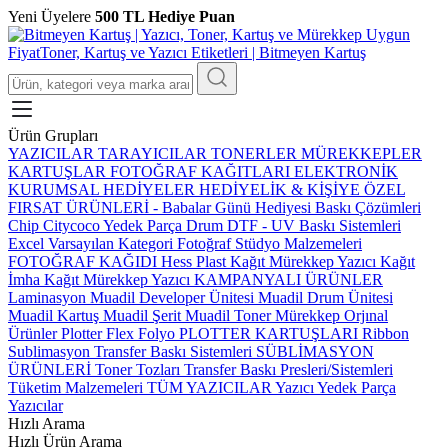
Yeni Üyelere
500 TL Hediye Puan
Ürün Grupları
YAZICILAR
TARAYICILAR
TONERLER
MÜREKKEPLER
KARTUŞLAR
FOTOĞRAF KAĞITLARI
ELEKTRONİK
KURUMSAL HEDİYELER
HEDİYELİK & KİŞİYE ÖZEL
FIRSAT ÜRÜNLERİ
-
Babalar Günü Hediyesi
Baskı Çözümleri
Chip
Citycoco Yedek Parça
Drum
DTF - UV Baskı Sistemleri
Excel Varsayılan Kategori
Fotoğraf Stüdyo Malzemeleri
FOTOĞRAF KAĞIDI
Hess Plast
Kağıt Mürekkep Yazıcı
Kağıt
İmha
Kağıt Mürekkep Yazıcı
KAMPANYALI ÜRÜNLER
Laminasyon
Muadil Developer Ünitesi
Muadil Drum Ünitesi
Muadil Kartuş
Muadil Şerit
Muadil Toner
Mürekkep
Orjınal
Ürünler
Plotter Flex Folyo
PLOTTER KARTUŞLARI
Ribbon
Sublimasyon Transfer Baskı Sistemleri
SÜBLİMASYON
ÜRÜNLERİ
Toner Tozları
Transfer Baskı Presleri/Sistemleri
Tüketim Malzemeleri
TÜM YAZICILAR
Yazıcı Yedek Parça
Yazıcılar
Hızlı Arama
Hızlı Ürün Arama