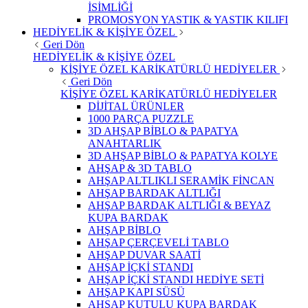
İSİMLİĞİ
PROMOSYON YASTIK & YASTIK KILIFI
HEDİYELİK & KİŞİYE ÖZEL
Geri Dön
HEDİYELİK & KİŞİYE ÖZEL
KİŞİYE ÖZEL KARİKATÜRLÜ HEDİYELER
Geri Dön
KİŞİYE ÖZEL KARİKATÜRLÜ HEDİYELER
DİJİTAL ÜRÜNLER
1000 PARÇA PUZZLE
3D AHŞAP BİBLO & PAPATYA
ANAHTARLIK
3D AHŞAP BİBLO & PAPATYA KOLYE
AHŞAP & 3D TABLO
AHŞAP ALTLIKLI SERAMİK FİNCAN
AHŞAP BARDAK ALTLIĞI
AHŞAP BARDAK ALTLIĞI & BEYAZ
KUPA BARDAK
AHŞAP BİBLO
AHŞAP ÇERÇEVELİ TABLO
AHŞAP DUVAR SAATİ
AHŞAP İÇKİ STANDI
AHŞAP İÇKİ STANDI HEDİYE SETİ
AHŞAP KAPI SÜSÜ
AHŞAP KUTULU KUPA BARDAK