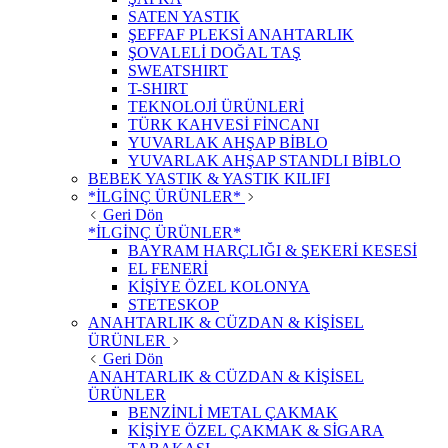
SATEN YASTIK
ŞEFFAF PLEKSİ ANAHTARLIK
ŞOVALELİ DOĞAL TAŞ
SWEATSHIRT
T-SHIRT
TEKNOLOJİ ÜRÜNLERİ
TÜRK KAHVESİ FİNCANI
YUVARLAK AHŞAP BİBLO
YUVARLAK AHŞAP STANDLI BİBLO
BEBEK YASTIK & YASTIK KILIFI
*İLGİNÇ ÜRÜNLER*
Geri Dön
*İLGİNÇ ÜRÜNLER*
BAYRAM HARÇLIĞI & ŞEKERİ KESESİ
EL FENERİ
KİŞİYE ÖZEL KOLONYA
STETESKOP
ANAHTARLIK & CÜZDAN & KİŞİSEL
ÜRÜNLER
Geri Dön
ANAHTARLIK & CÜZDAN & KİŞİSEL
ÜRÜNLER
BENZİNLİ METAL ÇAKMAK
KİŞİYE ÖZEL ÇAKMAK & SİGARA