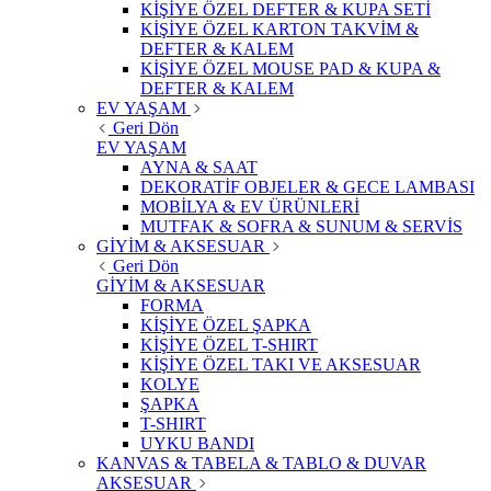
KİŞİYE ÖZEL DEFTER & KUPA SETİ
KİŞİYE ÖZEL KARTON TAKVİM &
DEFTER & KALEM
KİŞİYE ÖZEL MOUSE PAD & KUPA &
DEFTER & KALEM
EV YAŞAM
Geri Dön
EV YAŞAM
AYNA & SAAT
DEKORATİF OBJELER & GECE LAMBASI
MOBİLYA & EV ÜRÜNLERİ
MUTFAK & SOFRA & SUNUM & SERVİS
GİYİM & AKSESUAR
Geri Dön
GİYİM & AKSESUAR
FORMA
KİŞİYE ÖZEL ŞAPKA
KİŞİYE ÖZEL T-SHIRT
KİŞİYE ÖZEL TAKI VE AKSESUAR
KOLYE
ŞAPKA
T-SHIRT
UYKU BANDI
KANVAS & TABELA & TABLO & DUVAR
AKSESUAR