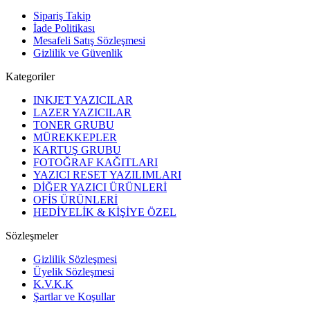
Sipariş Takip
İade Politikası
Mesafeli Satış Sözleşmesi
Gizlilik ve Güvenlik
Kategoriler
INKJET YAZICILAR
LAZER YAZICILAR
TONER GRUBU
MÜREKKEPLER
KARTUŞ GRUBU
FOTOĞRAF KAĞITLARI
YAZICI RESET YAZILIMLARI
DİĞER YAZICI ÜRÜNLERİ
OFİS ÜRÜNLERİ
HEDİYELİK & KİŞİYE ÖZEL
Sözleşmeler
Gizlilik Sözleşmesi
Üyelik Sözleşmesi
K.V.K.K
Şartlar ve Koşullar