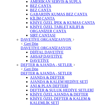
AMERİKAN SERVİS & SUPLA
BEZ ÇANTA
BEZ ÇANTA
GABARDİN KUMAŞ BEZ ÇANTA
KİLİM ÇANTA
KİŞİYE ÖZEL İPEK & KUMAŞ ÇANTA
KİŞİYE ÖZEL TABLET KILIFI &
ORGANİZER ÇANTA
SIRT ÇANTASI
DAVETİYE ORGANİZASYON
Geri Dön
DAVETİYE ORGANİZASYON
DİJİTAL DAVETİYE
AHŞAP DAVETİYE
DAVETİYE
DEFTER & AJANDA - SETLER
Geri Dön
DEFTER & AJANDA - SETLER
AJANDA & DEFTER
AJANDA & KALEM HEDİYE SETİ
ANI & PLAN DEFTERİ
DEFTER & SULUK HEDİYE SETLERİ
KİŞİYE ÖZEL AJANDA & DEFTER
KİŞİYE ÖZEL DEFTER & KALEM &
KALEMLİK SETİ