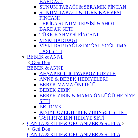
BARDAĞI
SUNUM TABAĞI & SERAMİK FİNCAN
SUNUM TABAĞI & TÜRK KAHVESİ
FİNCANI
TEKİLA SUNUM TEPSİSİ & SHOT
BARDAK SETİ
TÜRK KAHVESİ FİNCANI
VİSKİ BARDAĞI
VİSKİ BARDAĞI & DOĞAL SOĞUTMA
TAŞI SETİ
BEBEK & ANNE
Geri Dön
BEBEK & ANNE
AHŞAP EĞİTİCİ YAPBOZ PUZZLE
ANNE & BEBEK HEDİYELERİ
BEBEK MAMA ÖNLÜĞÜ
BEBEK ZIBIN
BEBEK ZIBIN & MAMA ÖNLÜĞÜ HEDİYE
SETİ
BK TOYS
KİŞİYE ÖZEL BEBEK ZIBIN & T-SHIRT
T-SHIRT-ZIBIN HEDİYE SETİ
ÇANTA & KILIF & ORGANİZER & SUPLA
Geri Dön
ÇANTA & KILIF & ORGANİZER & SUPLA