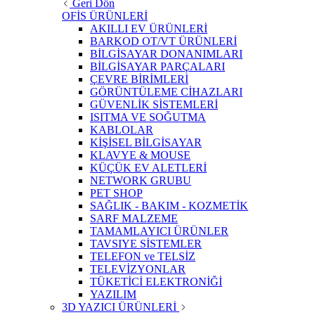
Geri Dön
OFİS ÜRÜNLERİ
AKILLI EV ÜRÜNLERİ
BARKOD OT/VT ÜRÜNLERİ
BİLGİSAYAR DONANIMLARI
BİLGİSAYAR PARÇALARI
ÇEVRE BİRİMLERİ
GÖRÜNTÜLEME CİHAZLARI
GÜVENLİK SİSTEMLERİ
ISITMA VE SOĞUTMA
KABLOLAR
KİŞİSEL BİLGİSAYAR
KLAVYE & MOUSE
KÜÇÜK EV ALETLERİ
NETWORK GRUBU
PET SHOP
SAĞLIK - BAKIM - KOZMETİK
SARF MALZEME
TAMAMLAYICI ÜRÜNLER
TAVSIYE SİSTEMLER
TELEFON ve TELSİZ
TELEVİZYONLAR
TÜKETİCİ ELEKTRONİĞİ
YAZILIM
3D YAZICI ÜRÜNLERİ