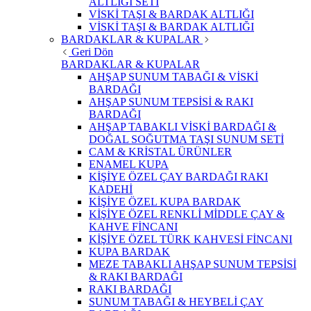
ALTLIĞI SETİ
VİSKİ TAŞI & BARDAK ALTLIĞI
VİSKİ TAŞI & BARDAK ALTLIĞI
BARDAKLAR & KUPALAR
Geri Dön
BARDAKLAR & KUPALAR
AHŞAP SUNUM TABAĞI & VİSKİ
BARDAĞI
AHŞAP SUNUM TEPSİSİ & RAKI
BARDAĞI
AHŞAP TABAKLI VİSKİ BARDAĞI &
DOĞAL SOĞUTMA TAŞI SUNUM SETİ
CAM & KRİSTAL ÜRÜNLER
ENAMEL KUPA
KİŞİYE ÖZEL ÇAY BARDAĞI RAKI
KADEHİ
KİŞİYE ÖZEL KUPA BARDAK
KİŞİYE ÖZEL RENKLİ MİDDLE ÇAY &
KAHVE FİNCANI
KİŞİYE ÖZEL TÜRK KAHVESİ FİNCANI
KUPA BARDAK
MEZE TABAKLI AHŞAP SUNUM TEPSİSİ
& RAKI BARDAĞI
RAKI BARDAĞI
SUNUM TABAĞI & HEYBELİ ÇAY