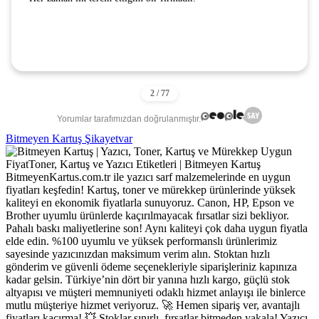
Yorumlar tarafımızdan doğrulanmıştır.
Bitmeyen Kartuş Şikayetvar
BitmeyenKartus.com.tr ile yazıcı sarf malzemelerinde en uygun
fiyatları keşfedin! Kartuş, toner ve mürekkep ürünlerinde yüksek
kaliteyi en ekonomik fiyatlarla sunuyoruz. Canon, HP, Epson ve
Brother uyumlu ürünlerde kaçırılmayacak fırsatlar sizi bekliyor.
Pahalı baskı maliyetlerine son! Aynı kaliteyi çok daha uygun fiyatla
elde edin. %100 uyumlu ve yüksek performanslı ürünlerimiz
sayesinde yazıcınızdan maksimum verim alın. Stoktan hızlı
gönderim ve güvenli ödeme seçenekleriyle siparişleriniz kapınıza
kadar gelsin. Türkiye’nin dört bir yanına hızlı kargo, güçlü stok
altyapısı ve müşteri memnuniyeti odaklı hizmet anlayışı ile binlerce
mutlu müşteriye hizmet veriyoruz. 🚀 Hemen sipariş ver, avantajlı
fiyatları kaçırma! 💥 Stoklar sınırlı, fırsatlar bitmeden yakala! Yazıcı