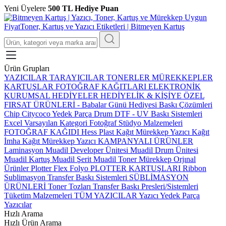
Yeni Üyelere
500 TL Hediye Puan
Ürün Grupları
YAZICILAR
TARAYICILAR
TONERLER
MÜREKKEPLER
KARTUŞLAR
FOTOĞRAF KAĞITLARI
ELEKTRONİK
KURUMSAL HEDİYELER
HEDİYELİK & KİŞİYE ÖZEL
FIRSAT ÜRÜNLERİ
-
Babalar Günü Hediyesi
Baskı Çözümleri
Chip
Citycoco Yedek Parça
Drum
DTF - UV Baskı Sistemleri
Excel Varsayılan Kategori
Fotoğraf Stüdyo Malzemeleri
FOTOĞRAF KAĞIDI
Hess Plast
Kağıt Mürekkep Yazıcı
Kağıt
İmha
Kağıt Mürekkep Yazıcı
KAMPANYALI ÜRÜNLER
Laminasyon
Muadil Developer Ünitesi
Muadil Drum Ünitesi
Muadil Kartuş
Muadil Şerit
Muadil Toner
Mürekkep
Orjınal
Ürünler
Plotter Flex Folyo
PLOTTER KARTUŞLARI
Ribbon
Sublimasyon Transfer Baskı Sistemleri
SÜBLİMASYON
ÜRÜNLERİ
Toner Tozları
Transfer Baskı Presleri/Sistemleri
Tüketim Malzemeleri
TÜM YAZICILAR
Yazıcı Yedek Parça
Yazıcılar
Hızlı Arama
Hızlı Ürün Arama