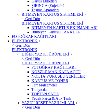
Kartuş Etiketleri
ŞIRINGA (Enjektör)
Taşıma Aparatları
BİTMEYEN KARTUŞ SİSTEMLERİ
Geri Dön
BİTMEYEN KARTUŞ SİSTEMLERİ
BİTMEYEN KARTUŞ EKİPMANLARI
Bitmeyen Kartuşlu TANKLAR
FOTOĞRAF KAĞITLARI
ELEKTRONİK
Geri Dön
ELEKTRONİK
DİĞER YAZICI ÜRÜNLERİ
Geri Dön
DİĞER YAZICI ÜRÜNLERİ
FOTOĞRAF KAĞITLARI
NOZZLE MAN KAFA AÇICI
NOKTA VURUŞLU ŞERİTLER
KARTUŞ VE TONER
Sarf Malzemeler
Tarayıcılar
TOPTAN SATIŞ
Yedek Parça & Atık Tank
YAZICI RESET YAZILIMLARI
Geri Dön