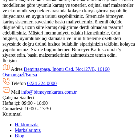
modellerine göre uyumlu kartuş ve tonerler, orijinal sarf malzemeler
ve ekonomik seçenekler arasında kolayca karşılaştırma yapabilir,
ihtiyacınıza en uygun ürünü seçebilirsiniz. Sitemizde bitmeyen
kartuş sistemleri sayesinde baskı maliyetlerinizi önemli ölçüde
düşürebilir, uzun süre kartuş değiştirme derdi olmadan tasarruf
edebilirsiniz. Müşteri memnuniyeti odaklı hizmetimizle, ürün
bilgileri, uyumluluk açıklamaları ve ürün filtreleme özellikleri
sayesinde doğru ürünü hızlıca bulabilir, siparişinizin takibini kolayca
yapabilirsiniz. Siz de bugün hemen BitmeyenKartus.com.tr’yi
ziyaret edin, baskı malzemelerinizi zahmetsizce temin edin.
İletişim
Adres
Demirtaşpaşa, İnönü Cad. No:127/B, 16160
Osmangazi̇/Bursa
Telefon
0224 224 0000
Mail
info@bitmeyenkartus.com.tr
Çalışma Saatleri
Hafta içi: 09:00 - 18:00
Cumartesi: 10:00 - 13:30
Kurumsal
Hakkımızda
Markalarımız
Blog