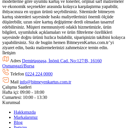
modellerine göre uyumlu kartuş ve tonerler, orijinal sarf malzemeler
ve ekonomik seçenekler arasında kolayca karşılaştırma yapabilir,
ihtiyacınıza en uygun ürünü seçebilirsiniz. Sitemizde bitmeyen
kartuş sistemleri sayesinde baskı maliyetlerinizi önemli ölçüde
düşürebilir, uzun süre kartuş değiştirme derdi olmadan tasarruf
edebilirsiniz. Müşteri memnuniyeti odaklı hizmetimizle, ürün
bilgileri, uyumluluk açıklamaları ve ürün filtreleme özellikleri
sayesinde doğru ürünü hızlıca bulabilir, siparişinizin takibini kolayca
yapabilirsiniz. Siz de bugün hemen BitmeyenKartus.com.tr’yi
ziyaret edin, baskı malzemelerinizi zahmetsizce temin edin.
İletişim
Adres
Demirtaşpaşa, İnönü Cad. No:127/B, 16160
Osmangazi̇/Bursa
Telefon
0224 224 0000
Mail
info@bitmeyenkartus.com.tr
Çalışma Saatleri
Hafta içi: 09:00 - 18:00
Cumartesi: 10:00 - 13:30
Kurumsal
Hakkımızda
Markalarımız
Blog
İletişim