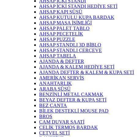
AHŞAP İÇKİ STANDI
AHŞAP İÇKİ STANDI HEDİYE SETİ
AHŞAP KAPI SÜSÜ
AHŞAP KUTULU KUPA BARDAK
AHŞAP MASA İSİMLİĞİ
AHŞAP PALET TABLO
AHŞAP PEÇETELİK
AHŞAP PUZZLE
AHŞAP STANDLI 3D BİBLO
AHŞAP STANDLI ÇERÇEVE
AHŞAP TABELA
AJANDA & DEFTER
AJANDA & KALEM HEDİYE SETİ
AJANDA DEFTER & KALEM & KUPA SETİ
AMERİKAN SERVİS
ANAHTARLIK
ARABA SÜSÜ
BENZİNLİ METAL ÇAKMAK
BEYAZ DEFTER & KUPA SETİ
BEZ ÇANTA
BİLEK DESTEKLİ MOUSE PAD
BROŞ
CAM DUVAR SAATİ
ÇELİK TERMOS BARDAK
CETVEL SETİ