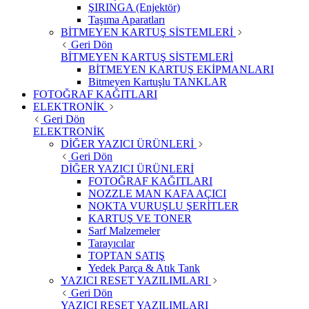
ŞIRINGA (Enjektör)
Taşıma Aparatları
BİTMEYEN KARTUŞ SİSTEMLERİ
Geri Dön
BİTMEYEN KARTUŞ SİSTEMLERİ
BİTMEYEN KARTUŞ EKİPMANLARI
Bitmeyen Kartuşlu TANKLAR
FOTOĞRAF KAĞITLARI
ELEKTRONİK
Geri Dön
ELEKTRONİK
DİĞER YAZICI ÜRÜNLERİ
Geri Dön
DİĞER YAZICI ÜRÜNLERİ
FOTOĞRAF KAĞITLARI
NOZZLE MAN KAFA AÇICI
NOKTA VURUŞLU ŞERİTLER
KARTUŞ VE TONER
Sarf Malzemeler
Tarayıcılar
TOPTAN SATIŞ
Yedek Parça & Atık Tank
YAZICI RESET YAZILIMLARI
Geri Dön
YAZICI RESET YAZILIMLARI