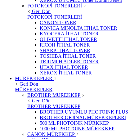
XEROX UYUMLU Toner Dolum Setleri
FOTOKOPİ TONERLERİ
Geri Dön
FOTOKOPİ TONERLERİ
CANON TONER
KONICA MINOLTA İTHAL TONER
KYOCERA İTHAL TONER
OLIVETTI İTHAL TONER
RICOH İTHAL TONER
SHARP İTHAL TONER
TOSHIBA İTHAL TONER
TRIUMPH ADLER TONER
UTAX İTHAL TONER
XEROX İTHAL TONER
MÜREKKEPLER
Geri Dön
MÜREKKEPLER
BROTHER MÜREKKEP
Geri Dön
BROTHER MÜREKKEP
BROTHER UYUMLU PHOTOINK PLUS
BROTHER ORJİNAL MÜREKKEPLERİ
500 ML PHOTOINK MÜRKKEP
1000 ML PHOTOINK MÜREKKEP
CANON MÜREKKEP