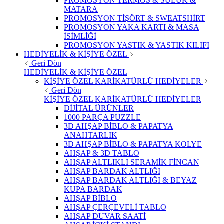
PROMOSYON TERMOS & SULUK &
MATARA
PROMOSYON TİŞÖRT & SWEATSHİRT
PROMOSYON YAKA KARTI & MASA
İSİMLİĞİ
PROMOSYON YASTIK & YASTIK KILIFI
HEDİYELİK & KİŞİYE ÖZEL
Geri Dön
HEDİYELİK & KİŞİYE ÖZEL
KİŞİYE ÖZEL KARİKATÜRLÜ HEDİYELER
Geri Dön
KİŞİYE ÖZEL KARİKATÜRLÜ HEDİYELER
DİJİTAL ÜRÜNLER
1000 PARÇA PUZZLE
3D AHŞAP BİBLO & PAPATYA
ANAHTARLIK
3D AHŞAP BİBLO & PAPATYA KOLYE
AHŞAP & 3D TABLO
AHŞAP ALTLIKLI SERAMİK FİNCAN
AHŞAP BARDAK ALTLIĞI
AHŞAP BARDAK ALTLIĞI & BEYAZ
KUPA BARDAK
AHŞAP BİBLO
AHŞAP ÇERÇEVELİ TABLO
AHŞAP DUVAR SAATİ