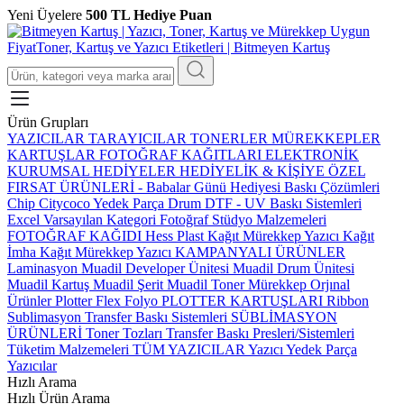
Yeni Üyelere
500 TL Hediye Puan
Ürün Grupları
YAZICILAR
TARAYICILAR
TONERLER
MÜREKKEPLER
KARTUŞLAR
FOTOĞRAF KAĞITLARI
ELEKTRONİK
KURUMSAL HEDİYELER
HEDİYELİK & KİŞİYE ÖZEL
FIRSAT ÜRÜNLERİ
-
Babalar Günü Hediyesi
Baskı Çözümleri
Chip
Citycoco Yedek Parça
Drum
DTF - UV Baskı Sistemleri
Excel Varsayılan Kategori
Fotoğraf Stüdyo Malzemeleri
FOTOĞRAF KAĞIDI
Hess Plast
Kağıt Mürekkep Yazıcı
Kağıt
İmha
Kağıt Mürekkep Yazıcı
KAMPANYALI ÜRÜNLER
Laminasyon
Muadil Developer Ünitesi
Muadil Drum Ünitesi
Muadil Kartuş
Muadil Şerit
Muadil Toner
Mürekkep
Orjınal
Ürünler
Plotter Flex Folyo
PLOTTER KARTUŞLARI
Ribbon
Sublimasyon Transfer Baskı Sistemleri
SÜBLİMASYON
ÜRÜNLERİ
Toner Tozları
Transfer Baskı Presleri/Sistemleri
Tüketim Malzemeleri
TÜM YAZICILAR
Yazıcı Yedek Parça
Yazıcılar
Hızlı Arama
Hızlı Ürün Arama