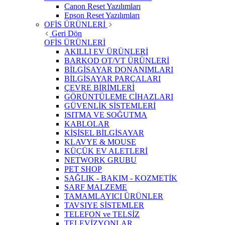
Canon Reset Yazılımları
Epson Reset Yazılımları
OFİS ÜRÜNLERİ
Geri Dön
OFİS ÜRÜNLERİ
AKILLI EV ÜRÜNLERİ
BARKOD OT/VT ÜRÜNLERİ
BİLGİSAYAR DONANIMLARI
BİLGİSAYAR PARÇALARI
ÇEVRE BİRİMLERİ
GÖRÜNTÜLEME CİHAZLARI
GÜVENLİK SİSTEMLERİ
ISITMA VE SOĞUTMA
KABLOLAR
KİŞİSEL BİLGİSAYAR
KLAVYE & MOUSE
KÜÇÜK EV ALETLERİ
NETWORK GRUBU
PET SHOP
SAĞLIK - BAKIM - KOZMETİK
SARF MALZEME
TAMAMLAYICI ÜRÜNLER
TAVSIYE SİSTEMLER
TELEFON ve TELSİZ
TELEVİZYONLAR