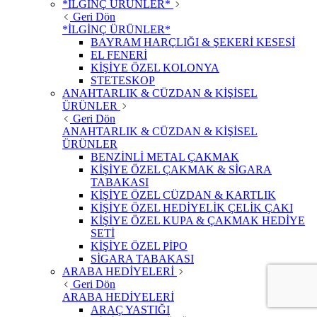
*İLGİNÇ ÜRÜNLER*
Geri Dön
*İLGİNÇ ÜRÜNLER*
BAYRAM HARÇLIĞI & ŞEKERİ KESESİ
EL FENERİ
KİŞİYE ÖZEL KOLONYA
STETESKOP
ANAHTARLIK & CÜZDAN & KİŞİSEL
ÜRÜNLER
Geri Dön
ANAHTARLIK & CÜZDAN & KİŞİSEL
ÜRÜNLER
BENZİNLİ METAL ÇAKMAK
KİŞİYE ÖZEL ÇAKMAK & SİGARA
TABAKASI
KİŞİYE ÖZEL CÜZDAN & KARTLIK
KİŞİYE ÖZEL HEDİYELİK ÇELİK ÇAKI
KİŞİYE ÖZEL KUPA & ÇAKMAK HEDİYE
SETİ
KİŞİYE ÖZEL PİPO
SİGARA TABAKASI
ARABA HEDİYELERİ
Geri Dön
ARABA HEDİYELERİ
ARAÇ YASTIĞI