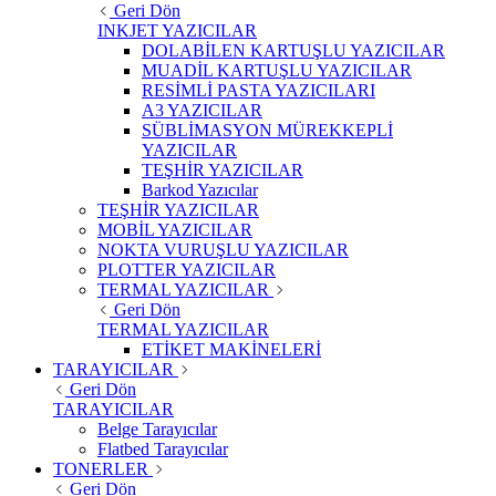
Geri Dön
INKJET YAZICILAR
DOLABİLEN KARTUŞLU YAZICILAR
MUADİL KARTUŞLU YAZICILAR
RESİMLİ PASTA YAZICILARI
A3 YAZICILAR
SÜBLİMASYON MÜREKKEPLİ
YAZICILAR
TEŞHİR YAZICILAR
Barkod Yazıcılar
TEŞHİR YAZICILAR
MOBİL YAZICILAR
NOKTA VURUŞLU YAZICILAR
PLOTTER YAZICILAR
TERMAL YAZICILAR
Geri Dön
TERMAL YAZICILAR
ETİKET MAKİNELERİ
TARAYICILAR
Geri Dön
TARAYICILAR
Belge Tarayıcılar
Flatbed Tarayıcılar
TONERLER
Geri Dön