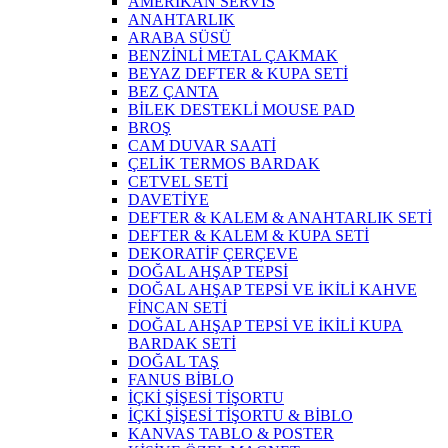
AMERİKAN SERVİS
ANAHTARLIK
ARABA SÜSÜ
BENZİNLİ METAL ÇAKMAK
BEYAZ DEFTER & KUPA SETİ
BEZ ÇANTA
BİLEK DESTEKLİ MOUSE PAD
BROŞ
CAM DUVAR SAATİ
ÇELİK TERMOS BARDAK
CETVEL SETİ
DAVETİYE
DEFTER & KALEM & ANAHTARLIK SETİ
DEFTER & KALEM & KUPA SETİ
DEKORATİF ÇERÇEVE
DOĞAL AHŞAP TEPSİ
DOĞAL AHŞAP TEPSİ VE İKİLİ KAHVE
FİNCAN SETİ
DOĞAL AHŞAP TEPSİ VE İKİLİ KUPA
BARDAK SETİ
DOĞAL TAŞ
FANUS BİBLO
İÇKİ ŞİŞESİ TİŞORTU
İÇKİ ŞİŞESİ TİŞORTU & BİBLO
KANVAS TABLO & POSTER