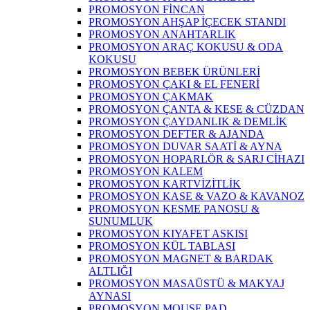
PROMOSYON FİNCAN
PROMOSYON AHŞAP İÇECEK STANDI
PROMOSYON ANAHTARLIK
PROMOSYON ARAÇ KOKUSU & ODA
KOKUSU
PROMOSYON BEBEK ÜRÜNLERİ
PROMOSYON ÇAKI & EL FENERİ
PROMOSYON ÇAKMAK
PROMOSYON ÇANTA & KESE & CÜZDAN
PROMOSYON ÇAYDANLIK & DEMLİK
PROMOSYON DEFTER & AJANDA
PROMOSYON DUVAR SAATİ & AYNA
PROMOSYON HOPARLÖR & SARJ CİHAZI
PROMOSYON KALEM
PROMOSYON KARTVİZİTLİK
PROMOSYON KASE & VAZO & KAVANOZ
PROMOSYON KESME PANOSU &
SUNUMLUK
PROMOSYON KIYAFET ASKISI
PROMOSYON KÜL TABLASI
PROMOSYON MAGNET & BARDAK
ALTLIĞI
PROMOSYON MASAÜSTÜ & MAKYAJ
AYNASI
PROMOSYON MOUSE PAD