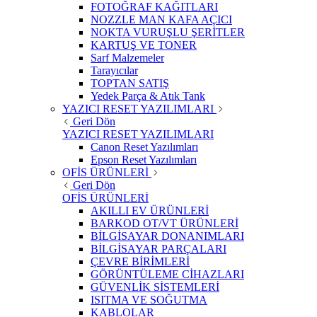
FOTOĞRAF KAĞITLARI
NOZZLE MAN KAFA AÇICI
NOKTA VURUŞLU ŞERİTLER
KARTUŞ VE TONER
Sarf Malzemeler
Tarayıcılar
TOPTAN SATIŞ
Yedek Parça & Atık Tank
YAZICI RESET YAZILIMLARI
Geri Dön
YAZICI RESET YAZILIMLARI
Canon Reset Yazılımları
Epson Reset Yazılımları
OFİS ÜRÜNLERİ
Geri Dön
OFİS ÜRÜNLERİ
AKILLI EV ÜRÜNLERİ
BARKOD OT/VT ÜRÜNLERİ
BİLGİSAYAR DONANIMLARI
BİLGİSAYAR PARÇALARI
ÇEVRE BİRİMLERİ
GÖRÜNTÜLEME CİHAZLARI
GÜVENLİK SİSTEMLERİ
ISITMA VE SOĞUTMA
KABLOLAR