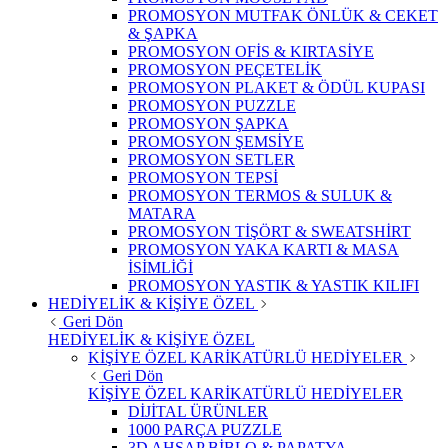
PROMOSYON MUTFAK ÖNLÜK & CEKET
& ŞAPKA
PROMOSYON OFİS & KIRTASİYE
PROMOSYON PEÇETELİK
PROMOSYON PLAKET & ÖDÜL KUPASI
PROMOSYON PUZZLE
PROMOSYON ŞAPKA
PROMOSYON ŞEMSİYE
PROMOSYON SETLER
PROMOSYON TEPSİ
PROMOSYON TERMOS & SULUK &
MATARA
PROMOSYON TİŞÖRT & SWEATSHİRT
PROMOSYON YAKA KARTI & MASA
İSİMLİĞİ
PROMOSYON YASTIK & YASTIK KILIFI
HEDİYELİK & KİŞİYE ÖZEL
Geri Dön
HEDİYELİK & KİŞİYE ÖZEL
KİŞİYE ÖZEL KARİKATÜRLÜ HEDİYELER
Geri Dön
KİŞİYE ÖZEL KARİKATÜRLÜ HEDİYELER
DİJİTAL ÜRÜNLER
1000 PARÇA PUZZLE
3D AHŞAP BİBLO & PAPATYA