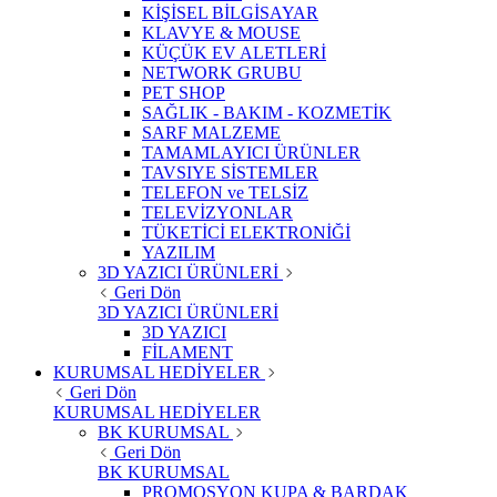
KİŞİSEL BİLGİSAYAR
KLAVYE & MOUSE
KÜÇÜK EV ALETLERİ
NETWORK GRUBU
PET SHOP
SAĞLIK - BAKIM - KOZMETİK
SARF MALZEME
TAMAMLAYICI ÜRÜNLER
TAVSIYE SİSTEMLER
TELEFON ve TELSİZ
TELEVİZYONLAR
TÜKETİCİ ELEKTRONİĞİ
YAZILIM
3D YAZICI ÜRÜNLERİ
Geri Dön
3D YAZICI ÜRÜNLERİ
3D YAZICI
FİLAMENT
KURUMSAL HEDİYELER
Geri Dön
KURUMSAL HEDİYELER
BK KURUMSAL
Geri Dön
BK KURUMSAL
PROMOSYON KUPA & BARDAK