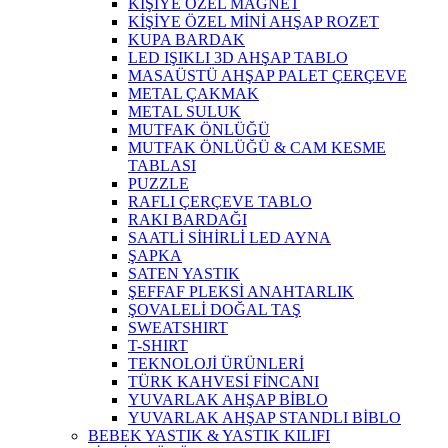
KİŞİYE ÖZEL MAGNET
KİŞİYE ÖZEL MİNİ AHŞAP ROZET
KUPA BARDAK
LED IŞIKLI 3D AHŞAP TABLO
MASAÜSTÜ AHŞAP PALET ÇERÇEVE
METAL ÇAKMAK
METAL SULUK
MUTFAK ÖNLÜĞÜ
MUTFAK ÖNLÜĞÜ & CAM KESME
TABLASI
PUZZLE
RAFLI ÇERÇEVE TABLO
RAKI BARDAĞI
SAATLİ SİHİRLİ LED AYNA
ŞAPKA
SATEN YASTIK
ŞEFFAF PLEKSİ ANAHTARLIK
ŞOVALELİ DOĞAL TAŞ
SWEATSHIRT
T-SHIRT
TEKNOLOJİ ÜRÜNLERİ
TÜRK KAHVESİ FİNCANI
YUVARLAK AHŞAP BİBLO
YUVARLAK AHŞAP STANDLI BİBLO
BEBEK YASTIK & YASTIK KILIFI