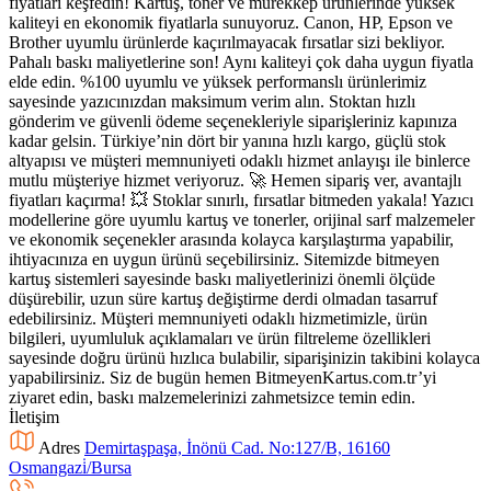
fiyatları keşfedin! Kartuş, toner ve mürekkep ürünlerinde yüksek
kaliteyi en ekonomik fiyatlarla sunuyoruz. Canon, HP, Epson ve
Brother uyumlu ürünlerde kaçırılmayacak fırsatlar sizi bekliyor.
Pahalı baskı maliyetlerine son! Aynı kaliteyi çok daha uygun fiyatla
elde edin. %100 uyumlu ve yüksek performanslı ürünlerimiz
sayesinde yazıcınızdan maksimum verim alın. Stoktan hızlı
gönderim ve güvenli ödeme seçenekleriyle siparişleriniz kapınıza
kadar gelsin. Türkiye’nin dört bir yanına hızlı kargo, güçlü stok
altyapısı ve müşteri memnuniyeti odaklı hizmet anlayışı ile binlerce
mutlu müşteriye hizmet veriyoruz. 🚀 Hemen sipariş ver, avantajlı
fiyatları kaçırma! 💥 Stoklar sınırlı, fırsatlar bitmeden yakala! Yazıcı
modellerine göre uyumlu kartuş ve tonerler, orijinal sarf malzemeler
ve ekonomik seçenekler arasında kolayca karşılaştırma yapabilir,
ihtiyacınıza en uygun ürünü seçebilirsiniz. Sitemizde bitmeyen
kartuş sistemleri sayesinde baskı maliyetlerinizi önemli ölçüde
düşürebilir, uzun süre kartuş değiştirme derdi olmadan tasarruf
edebilirsiniz. Müşteri memnuniyeti odaklı hizmetimizle, ürün
bilgileri, uyumluluk açıklamaları ve ürün filtreleme özellikleri
sayesinde doğru ürünü hızlıca bulabilir, siparişinizin takibini kolayca
yapabilirsiniz. Siz de bugün hemen BitmeyenKartus.com.tr’yi
ziyaret edin, baskı malzemelerinizi zahmetsizce temin edin.
İletişim
Adres
Demirtaşpaşa, İnönü Cad. No:127/B, 16160
Osmangazi̇/Bursa