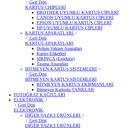
Geri Dön
KARTUŞ CHİPLERİ
BROTHER UYUMLU KARTUŞ ÇİPLERİ
CANON UYUMLU KARTUŞ ÇİPLERİ
EPSON UYUMLU KARTUŞ ÇİPLERİ
HP UYUMLU KARTUŞ ÇİPLERİ
KARTUŞ APARATLARI
Geri Dön
KARTUŞ APARATLARI
Dolum Vakum Aparatları
Kartuş Etiketleri
ŞIRINGA (Enjektör)
Taşıma Aparatları
BİTMEYEN KARTUŞ SİSTEMLERİ
Geri Dön
BİTMEYEN KARTUŞ SİSTEMLERİ
BİTMEYEN KARTUŞ EKİPMANLARI
Bitmeyen Kartuşlu TANKLAR
FOTOĞRAF KAĞITLARI
ELEKTRONİK
Geri Dön
ELEKTRONİK
DİĞER YAZICI ÜRÜNLERİ
Geri Dön
DİĞER YAZICI ÜRÜNLERİ