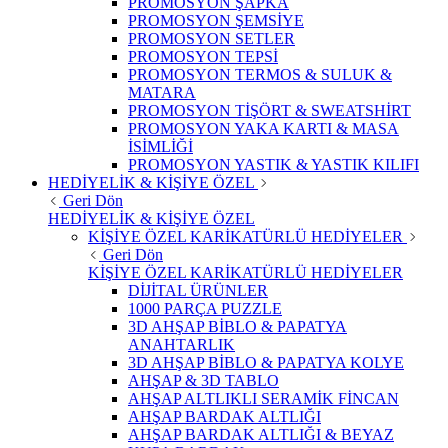
PROMOSYON ŞAPKA
PROMOSYON ŞEMSİYE
PROMOSYON SETLER
PROMOSYON TEPSİ
PROMOSYON TERMOS & SULUK &
MATARA
PROMOSYON TİŞÖRT & SWEATSHİRT
PROMOSYON YAKA KARTI & MASA
İSİMLİĞİ
PROMOSYON YASTIK & YASTIK KILIFI
HEDİYELİK & KİŞİYE ÖZEL
Geri Dön
HEDİYELİK & KİŞİYE ÖZEL
KİŞİYE ÖZEL KARİKATÜRLÜ HEDİYELER
Geri Dön
KİŞİYE ÖZEL KARİKATÜRLÜ HEDİYELER
DİJİTAL ÜRÜNLER
1000 PARÇA PUZZLE
3D AHŞAP BİBLO & PAPATYA
ANAHTARLIK
3D AHŞAP BİBLO & PAPATYA KOLYE
AHŞAP & 3D TABLO
AHŞAP ALTLIKLI SERAMİK FİNCAN
AHŞAP BARDAK ALTLIĞI
AHŞAP BARDAK ALTLIĞI & BEYAZ