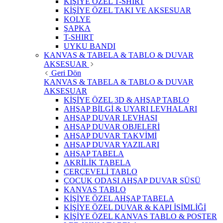
KİŞİYE ÖZEL T-SHIRT
KİŞİYE ÖZEL TAKI VE AKSESUAR
KOLYE
ŞAPKA
T-SHIRT
UYKU BANDI
KANVAS & TABELA & TABLO & DUVAR
AKSESUAR
Geri Dön
KANVAS & TABELA & TABLO & DUVAR
AKSESUAR
KİŞİYE ÖZEL 3D & AHŞAP TABLO
AHŞAP BİLGİ & UYARI LEVHALARI
AHŞAP DUVAR LEVHASI
AHŞAP DUVAR OBJELERİ
AHŞAP DUVAR TAKVİMİ
AHŞAP DUVAR YAZILARI
AHŞAP TABELA
AKRİLİK TABELA
ÇERÇEVELİ TABLO
ÇOCUK ODASI AHŞAP DUVAR SÜSÜ
KANVAS TABLO
KİŞİYE ÖZEL AHŞAP TABELA
KİŞİYE ÖZEL DUVAR & KAPI İSİMLİĞİ
KİŞİYE ÖZEL KANVAS TABLO & POSTER