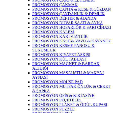
PROMOSYON ÇAKI & EL FENERİ
PROMOSYON ÇAKMAK
PROMOSYON ÇANTA & KESE & CÜZDAN
PROMOSYON ÇAYDANLIK & DEMLİK
PROMOSYON DEFTER & AJANDA
PROMOSYON DUVAR SAATİ & AYNA
PROMOSYON HOPARLÖR & SARJ CİHAZI
PROMOSYON KALEM
PROMOSYON KARTVİZİTLİK
PROMOSYON KASE & VAZO & KAVANOZ
PROMOSYON KESME PANOSU &
SUNUMLUK
PROMOSYON KIYAFET ASKISI
PROMOSYON KÜL TABLASI
PROMOSYON MAGNET & BARDAK
ALTLIĞI
PROMOSYON MASAÜSTÜ & MAKYAJ
AYNASI
PROMOSYON MOUSE PAD
PROMOSYON MUTFAK ÖNLÜK & CEKET
& ŞAPKA
PROMOSYON OFİS & KIRTASİYE
PROMOSYON PEÇETELİK
PROMOSYON PLAKET & ÖDÜL KUPASI
PROMOSYON PUZZLE