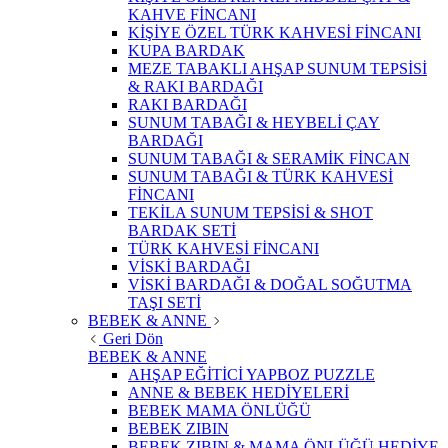
KAHVE FİNCANI
KİŞİYE ÖZEL TÜRK KAHVESİ FİNCANI
KUPA BARDAK
MEZE TABAKLI AHŞAP SUNUM TEPSİSİ
& RAKI BARDAĞI
RAKI BARDAĞI
SUNUM TABAĞI & HEYBELİ ÇAY
BARDAĞI
SUNUM TABAĞI & SERAMİK FİNCAN
SUNUM TABAĞI & TÜRK KAHVESİ
FİNCANI
TEKİLA SUNUM TEPSİSİ & SHOT
BARDAK SETİ
TÜRK KAHVESİ FİNCANI
VİSKİ BARDAĞI
VİSKİ BARDAĞI & DOĞAL SOĞUTMA
TAŞI SETİ
BEBEK & ANNE
Geri Dön
BEBEK & ANNE
AHŞAP EĞİTİCİ YAPBOZ PUZZLE
ANNE & BEBEK HEDİYELERİ
BEBEK MAMA ÖNLÜĞÜ
BEBEK ZIBIN
BEBEK ZIBIN & MAMA ÖNLÜĞÜ HEDİYE