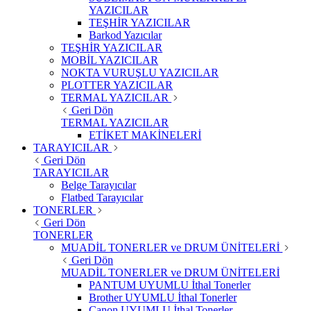
YAZICILAR
TEŞHİR YAZICILAR
Barkod Yazıcılar
TEŞHİR YAZICILAR
MOBİL YAZICILAR
NOKTA VURUŞLU YAZICILAR
PLOTTER YAZICILAR
TERMAL YAZICILAR
Geri Dön
TERMAL YAZICILAR
ETİKET MAKİNELERİ
TARAYICILAR
Geri Dön
TARAYICILAR
Belge Tarayıcılar
Flatbed Tarayıcılar
TONERLER
Geri Dön
TONERLER
MUADİL TONERLER ve DRUM ÜNİTELERİ
Geri Dön
MUADİL TONERLER ve DRUM ÜNİTELERİ
PANTUM UYUMLU İthal Tonerler
Brother UYUMLU İthal Tonerler
Canon UYUMLU İthal Tonerler