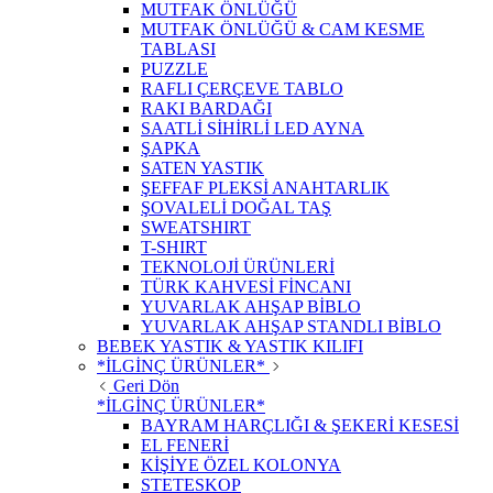
MUTFAK ÖNLÜĞÜ
MUTFAK ÖNLÜĞÜ & CAM KESME
TABLASI
PUZZLE
RAFLI ÇERÇEVE TABLO
RAKI BARDAĞI
SAATLİ SİHİRLİ LED AYNA
ŞAPKA
SATEN YASTIK
ŞEFFAF PLEKSİ ANAHTARLIK
ŞOVALELİ DOĞAL TAŞ
SWEATSHIRT
T-SHIRT
TEKNOLOJİ ÜRÜNLERİ
TÜRK KAHVESİ FİNCANI
YUVARLAK AHŞAP BİBLO
YUVARLAK AHŞAP STANDLI BİBLO
BEBEK YASTIK & YASTIK KILIFI
*İLGİNÇ ÜRÜNLER*
Geri Dön
*İLGİNÇ ÜRÜNLER*
BAYRAM HARÇLIĞI & ŞEKERİ KESESİ
EL FENERİ
KİŞİYE ÖZEL KOLONYA
STETESKOP