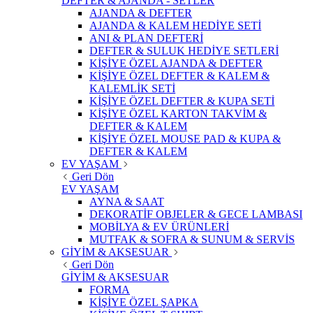
DEFTER & AJANDA - SETLER
AJANDA & DEFTER
AJANDA & KALEM HEDİYE SETİ
ANI & PLAN DEFTERİ
DEFTER & SULUK HEDİYE SETLERİ
KİŞİYE ÖZEL AJANDA & DEFTER
KİŞİYE ÖZEL DEFTER & KALEM &
KALEMLİK SETİ
KİŞİYE ÖZEL DEFTER & KUPA SETİ
KİŞİYE ÖZEL KARTON TAKVİM &
DEFTER & KALEM
KİŞİYE ÖZEL MOUSE PAD & KUPA &
DEFTER & KALEM
EV YAŞAM
Geri Dön
EV YAŞAM
AYNA & SAAT
DEKORATİF OBJELER & GECE LAMBASI
MOBİLYA & EV ÜRÜNLERİ
MUTFAK & SOFRA & SUNUM & SERVİS
GİYİM & AKSESUAR
Geri Dön
GİYİM & AKSESUAR
FORMA
KİŞİYE ÖZEL ŞAPKA