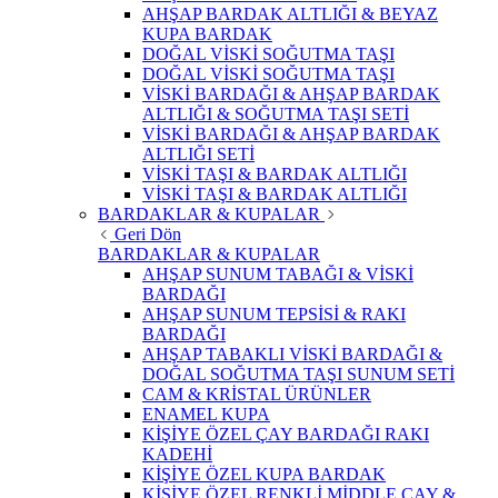
AHŞAP BARDAK ALTLIĞI & BEYAZ
KUPA BARDAK
DOĞAL VİSKİ SOĞUTMA TAŞI
DOĞAL VİSKİ SOĞUTMA TAŞI
VİSKİ BARDAĞI & AHŞAP BARDAK
ALTLIĞI & SOĞUTMA TAŞI SETİ
VİSKİ BARDAĞI & AHŞAP BARDAK
ALTLIĞI SETİ
VİSKİ TAŞI & BARDAK ALTLIĞI
VİSKİ TAŞI & BARDAK ALTLIĞI
BARDAKLAR & KUPALAR
Geri Dön
BARDAKLAR & KUPALAR
AHŞAP SUNUM TABAĞI & VİSKİ
BARDAĞI
AHŞAP SUNUM TEPSİSİ & RAKI
BARDAĞI
AHŞAP TABAKLI VİSKİ BARDAĞI &
DOĞAL SOĞUTMA TAŞI SUNUM SETİ
CAM & KRİSTAL ÜRÜNLER
ENAMEL KUPA
KİŞİYE ÖZEL ÇAY BARDAĞI RAKI
KADEHİ
KİŞİYE ÖZEL KUPA BARDAK
KİŞİYE ÖZEL RENKLİ MİDDLE ÇAY &