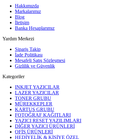
Hakkımızda
Markalarımız
Blog
İletişim
Banka Hesaplarımız
Yardım Merkezi
Sipariş Takip
İade Politikası
Mesafeli Satış Sözleşmesi
Gizlilik ve Güvenlik
Kategoriler
INKJET YAZICILAR
LAZER YAZICILAR
TONER GRUBU
MÜREKKEPLER
KARTUŞ GRUBU
FOTOĞRAF KAĞITLARI
YAZICI RESET YAZILIMLARI
DİĞER YAZICI ÜRÜNLERİ
OFİS ÜRÜNLERİ
HEDİYELİK & KİŞİYE ÖZEL