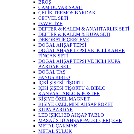
BROŞ
CAM DUVAR SAATİ
ÇELİK TERMOS BARDAK
CETVEL SETİ
DAVETİYE
DEFTER & KALEM & ANAHTARLIK SETİ
DEFTER & KALEM & KUPA SETİ
DEKORATİF ÇERÇEVE
DOĞAL AHŞAP TEPSİ
DOĞAL AHŞAP TEPSİ VE İKİLİ KAHVE
FİNCAN SETİ
DOĞAL AHŞAP TEPSİ VE İKİLİ KUPA
BARDAK SETİ
DOĞAL TAŞ
FANUS BİBLO
İÇKİ ŞİŞESİ TİŞORTU
İÇKİ ŞİŞESİ TİŞORTU & BİBLO
KANVAS TABLO & POSTER
KİŞİYE ÖZEL MAGNET
KİŞİYE ÖZEL MİNİ AHŞAP ROZET
KUPA BARDAK
LED IŞIKLI 3D AHŞAP TABLO
MASAÜSTÜ AHŞAP PALET ÇERÇEVE
METAL ÇAKMAK
METAL SULUK