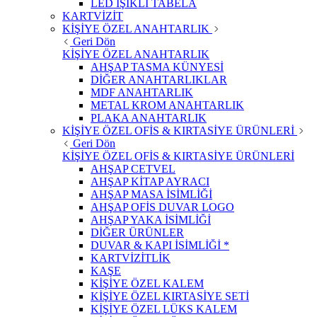
LED IŞIKLI TABELA
KARTVİZİT
KİŞİYE ÖZEL ANAHTARLIK
Geri Dön
KİŞİYE ÖZEL ANAHTARLIK
AHŞAP TASMA KÜNYESİ
DİĞER ANAHTARLIKLAR
MDF ANAHTARLIK
METAL KROM ANAHTARLIK
PLAKA ANAHTARLIK
KİŞİYE ÖZEL OFİS & KIRTASİYE ÜRÜNLERİ
Geri Dön
KİŞİYE ÖZEL OFİS & KIRTASİYE ÜRÜNLERİ
AHŞAP CETVEL
AHŞAP KİTAP AYRACI
AHŞAP MASA İSİMLİĞİ
AHŞAP OFİS DUVAR LOGO
AHŞAP YAKA İSİMLİĞİ
DİĞER ÜRÜNLER
DUVAR & KAPI İSİMLİĞİ *
KARTVİZİTLİK
KAŞE
KİŞİYE ÖZEL KALEM
KİŞİYE ÖZEL KIRTASİYE SETİ
KİŞİYE ÖZEL LÜKS KALEM