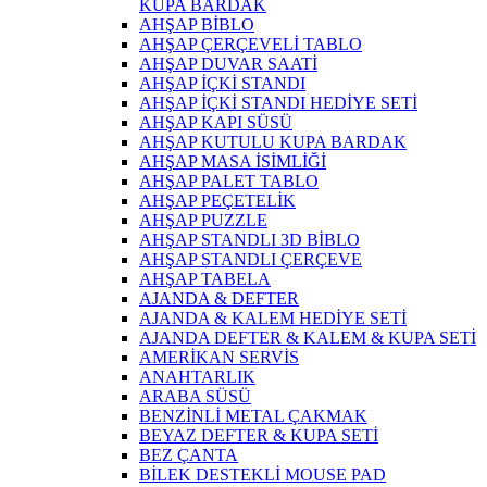
KUPA BARDAK
AHŞAP BİBLO
AHŞAP ÇERÇEVELİ TABLO
AHŞAP DUVAR SAATİ
AHŞAP İÇKİ STANDI
AHŞAP İÇKİ STANDI HEDİYE SETİ
AHŞAP KAPI SÜSÜ
AHŞAP KUTULU KUPA BARDAK
AHŞAP MASA İSİMLİĞİ
AHŞAP PALET TABLO
AHŞAP PEÇETELİK
AHŞAP PUZZLE
AHŞAP STANDLI 3D BİBLO
AHŞAP STANDLI ÇERÇEVE
AHŞAP TABELA
AJANDA & DEFTER
AJANDA & KALEM HEDİYE SETİ
AJANDA DEFTER & KALEM & KUPA SETİ
AMERİKAN SERVİS
ANAHTARLIK
ARABA SÜSÜ
BENZİNLİ METAL ÇAKMAK
BEYAZ DEFTER & KUPA SETİ
BEZ ÇANTA
BİLEK DESTEKLİ MOUSE PAD