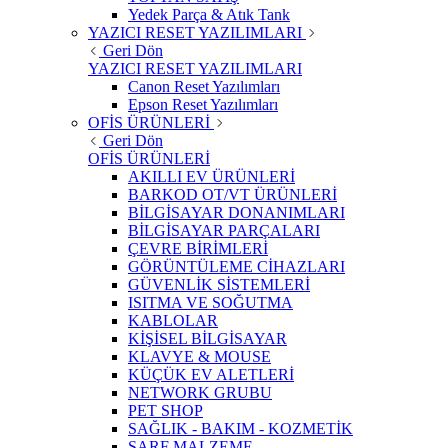
Yedek Parça & Atık Tank
YAZICI RESET YAZILIMLARI
Geri Dön
YAZICI RESET YAZILIMLARI
Canon Reset Yazılımları
Epson Reset Yazılımları
OFİS ÜRÜNLERİ
Geri Dön
OFİS ÜRÜNLERİ
AKILLI EV ÜRÜNLERİ
BARKOD OT/VT ÜRÜNLERİ
BİLGİSAYAR DONANIMLARI
BİLGİSAYAR PARÇALARI
ÇEVRE BİRİMLERİ
GÖRÜNTÜLEME CİHAZLARI
GÜVENLİK SİSTEMLERİ
ISITMA VE SOĞUTMA
KABLOLAR
KİŞİSEL BİLGİSAYAR
KLAVYE & MOUSE
KÜÇÜK EV ALETLERİ
NETWORK GRUBU
PET SHOP
SAĞLIK - BAKIM - KOZMETİK
SARF MALZEME