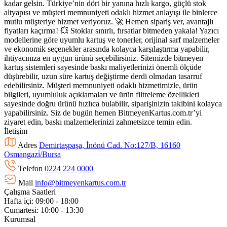
kadar gelsin. Türkiye’nin dört bir yanına hızlı kargo, güçlü stok
altyapısı ve müşteri memnuniyeti odaklı hizmet anlayışı ile binlerce
mutlu müşteriye hizmet veriyoruz. 🚀 Hemen sipariş ver, avantajlı
fiyatları kaçırma! 💥 Stoklar sınırlı, fırsatlar bitmeden yakala! Yazıcı
modellerine göre uyumlu kartuş ve tonerler, orijinal sarf malzemeler
ve ekonomik seçenekler arasında kolayca karşılaştırma yapabilir,
ihtiyacınıza en uygun ürünü seçebilirsiniz. Sitemizde bitmeyen
kartuş sistemleri sayesinde baskı maliyetlerinizi önemli ölçüde
düşürebilir, uzun süre kartuş değiştirme derdi olmadan tasarruf
edebilirsiniz. Müşteri memnuniyeti odaklı hizmetimizle, ürün
bilgileri, uyumluluk açıklamaları ve ürün filtreleme özellikleri
sayesinde doğru ürünü hızlıca bulabilir, siparişinizin takibini kolayca
yapabilirsiniz. Siz de bugün hemen BitmeyenKartus.com.tr’yi
ziyaret edin, baskı malzemelerinizi zahmetsizce temin edin.
İletişim
Adres
Demirtaşpaşa, İnönü Cad. No:127/B, 16160
Osmangazi̇/Bursa
Telefon
0224 224 0000
Mail
info@bitmeyenkartus.com.tr
Çalışma Saatleri
Hafta içi: 09:00 - 18:00
Cumartesi: 10:00 - 13:30
Kurumsal