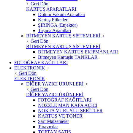
Geri Dön
KARTUŞ APARATLARI
Dolum Vakum Aparatları
Kartuş Etiketleri
ŞIRINGA (Enjektör)
Taşıma Aparatları
BİTMEYEN KARTUŞ SİSTEMLERİ
Geri Dön
BİTMEYEN KARTUŞ SİSTEMLERİ
BİTMEYEN KARTUŞ EKİPMANLARI
Bitmeyen Kartuşlu TANKLAR
FOTOĞRAF KAĞITLARI
ELEKTRONİK
Geri Dön
ELEKTRONİK
DİĞER YAZICI ÜRÜNLERİ
Geri Dön
DİĞER YAZICI ÜRÜNLERİ
FOTOĞRAF KAĞITLARI
NOZZLE MAN KAFA AÇICI
NOKTA VURUŞLU ŞERİTLER
KARTUŞ VE TONER
Sarf Malzemeler
Tarayıcılar
TOPTAN SATIŞ