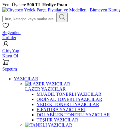
Yeni Üyelere
500 TL Hediye Puan
Beğenilen
Ürünler
Giriş Yap
Kayıt Ol
Sepetim
YAZICILAR
LAZER YAZICILAR
MUADİL TONERLİ YAZICILAR
ORJİNAL TONERLİ YAZICILAR
YEDEK TONERLİ YAZICILAR
E-FATURA YAZICILARI
DOLABİLEN TONERLİ YAZICILAR
TEŞHİR YAZICILAR