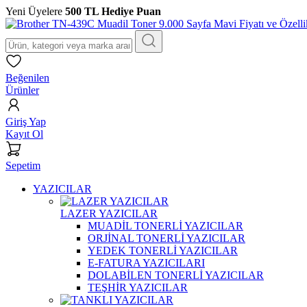
Yeni Üyelere
500 TL Hediye Puan
Beğenilen
Ürünler
Giriş Yap
Kayıt Ol
Sepetim
YAZICILAR
LAZER YAZICILAR
MUADİL TONERLİ YAZICILAR
ORJİNAL TONERLİ YAZICILAR
YEDEK TONERLİ YAZICILAR
E-FATURA YAZICILARI
DOLABİLEN TONERLİ YAZICILAR
TEŞHİR YAZICILAR