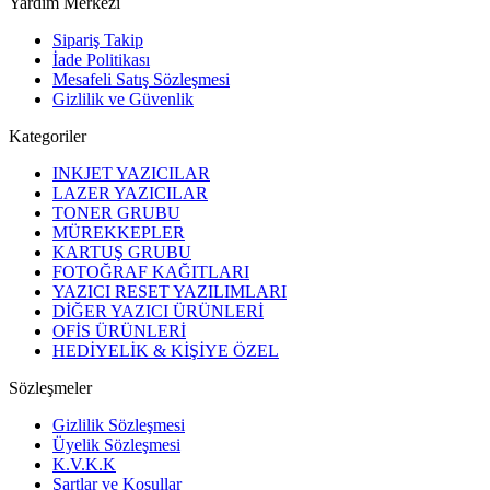
Yardım Merkezi
Sipariş Takip
İade Politikası
Mesafeli Satış Sözleşmesi
Gizlilik ve Güvenlik
Kategoriler
INKJET YAZICILAR
LAZER YAZICILAR
TONER GRUBU
MÜREKKEPLER
KARTUŞ GRUBU
FOTOĞRAF KAĞITLARI
YAZICI RESET YAZILIMLARI
DİĞER YAZICI ÜRÜNLERİ
OFİS ÜRÜNLERİ
HEDİYELİK & KİŞİYE ÖZEL
Sözleşmeler
Gizlilik Sözleşmesi
Üyelik Sözleşmesi
K.V.K.K
Şartlar ve Koşullar