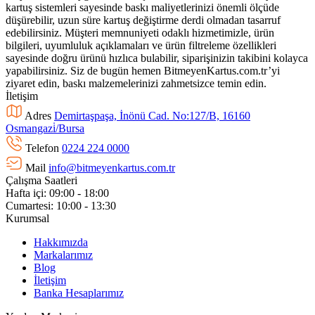
kartuş sistemleri sayesinde baskı maliyetlerinizi önemli ölçüde
düşürebilir, uzun süre kartuş değiştirme derdi olmadan tasarruf
edebilirsiniz. Müşteri memnuniyeti odaklı hizmetimizle, ürün
bilgileri, uyumluluk açıklamaları ve ürün filtreleme özellikleri
sayesinde doğru ürünü hızlıca bulabilir, siparişinizin takibini kolayca
yapabilirsiniz. Siz de bugün hemen BitmeyenKartus.com.tr’yi
ziyaret edin, baskı malzemelerinizi zahmetsizce temin edin.
İletişim
Adres
Demirtaşpaşa, İnönü Cad. No:127/B, 16160
Osmangazi̇/Bursa
Telefon
0224 224 0000
Mail
info@bitmeyenkartus.com.tr
Çalışma Saatleri
Hafta içi: 09:00 - 18:00
Cumartesi: 10:00 - 13:30
Kurumsal
Hakkımızda
Markalarımız
Blog
İletişim
Banka Hesaplarımız