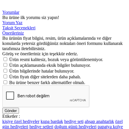
Yorumlar
Bu ürüne ilk yorumu siz yapın!
Yorum Yaz
Taksit Seçenekleri
Önerileriniz
Bu ürünün fiyat bilgisi, resim, ürün açıklamalarında ve diğer
konularda yetersiz gördüğünüz noktaları öneri formunu kullanarak
tarafımıza iletebilirsiniz.
Görüş ve önerileriniz için teşekkür ederiz.
Ürün resmi kalitesiz, bozuk veya görüntülenemiyor.
Ürün açıklamasında eksik bilgiler bulunuyor.
Ürün bilgilerinde hatalar bulunuyor.
Ürün fiyatı diğer sitelerden daha pahalı.
Bu ürüne benzer farklı alternatifler olmalı.
Gönder
Etiketler :
kişiye özel hediyeler
kupa bardak
hediye seti
ahşap anahtarlık
özel
gün hediyeleri
hediye setleri
doğum günü hediyeleri
papatya kolye