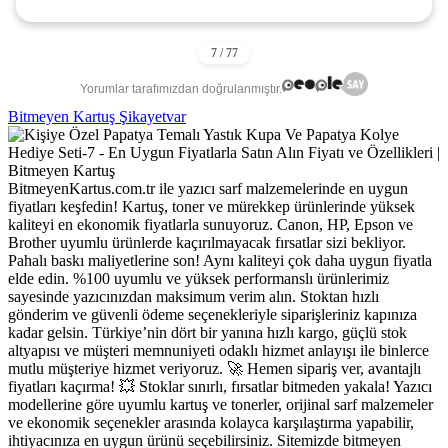
Yorumlar tarafımızdan doğrulanmıştır.
Bitmeyen Kartuş Şikayetvar
BitmeyenKartus.com.tr ile yazıcı sarf malzemelerinde en uygun
fiyatları keşfedin! Kartuş, toner ve mürekkep ürünlerinde yüksek
kaliteyi en ekonomik fiyatlarla sunuyoruz. Canon, HP, Epson ve
Brother uyumlu ürünlerde kaçırılmayacak fırsatlar sizi bekliyor.
Pahalı baskı maliyetlerine son! Aynı kaliteyi çok daha uygun fiyatla
elde edin. %100 uyumlu ve yüksek performanslı ürünlerimiz
sayesinde yazıcınızdan maksimum verim alın. Stoktan hızlı
gönderim ve güvenli ödeme seçenekleriyle siparişleriniz kapınıza
kadar gelsin. Türkiye’nin dört bir yanına hızlı kargo, güçlü stok
altyapısı ve müşteri memnuniyeti odaklı hizmet anlayışı ile binlerce
mutlu müşteriye hizmet veriyoruz. 🚀 Hemen sipariş ver, avantajlı
fiyatları kaçırma! 💥 Stoklar sınırlı, fırsatlar bitmeden yakala! Yazıcı
modellerine göre uyumlu kartuş ve tonerler, orijinal sarf malzemeler
ve ekonomik seçenekler arasında kolayca karşılaştırma yapabilir,
ihtiyacınıza en uygun ürünü seçebilirsiniz. Sitemizde bitmeyen