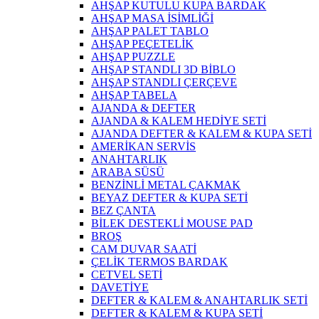
AHŞAP KUTULU KUPA BARDAK
AHŞAP MASA İSİMLİĞİ
AHŞAP PALET TABLO
AHŞAP PEÇETELİK
AHŞAP PUZZLE
AHŞAP STANDLI 3D BİBLO
AHŞAP STANDLI ÇERÇEVE
AHŞAP TABELA
AJANDA & DEFTER
AJANDA & KALEM HEDİYE SETİ
AJANDA DEFTER & KALEM & KUPA SETİ
AMERİKAN SERVİS
ANAHTARLIK
ARABA SÜSÜ
BENZİNLİ METAL ÇAKMAK
BEYAZ DEFTER & KUPA SETİ
BEZ ÇANTA
BİLEK DESTEKLİ MOUSE PAD
BROŞ
CAM DUVAR SAATİ
ÇELİK TERMOS BARDAK
CETVEL SETİ
DAVETİYE
DEFTER & KALEM & ANAHTARLIK SETİ
DEFTER & KALEM & KUPA SETİ