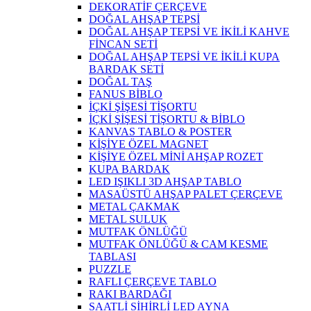
DEKORATİF ÇERÇEVE
DOĞAL AHŞAP TEPSİ
DOĞAL AHŞAP TEPSİ VE İKİLİ KAHVE
FİNCAN SETİ
DOĞAL AHŞAP TEPSİ VE İKİLİ KUPA
BARDAK SETİ
DOĞAL TAŞ
FANUS BİBLO
İÇKİ ŞİŞESİ TİŞORTU
İÇKİ ŞİŞESİ TİŞORTU & BİBLO
KANVAS TABLO & POSTER
KİŞİYE ÖZEL MAGNET
KİŞİYE ÖZEL MİNİ AHŞAP ROZET
KUPA BARDAK
LED IŞIKLI 3D AHŞAP TABLO
MASAÜSTÜ AHŞAP PALET ÇERÇEVE
METAL ÇAKMAK
METAL SULUK
MUTFAK ÖNLÜĞÜ
MUTFAK ÖNLÜĞÜ & CAM KESME
TABLASI
PUZZLE
RAFLI ÇERÇEVE TABLO
RAKI BARDAĞI
SAATLİ SİHİRLİ LED AYNA