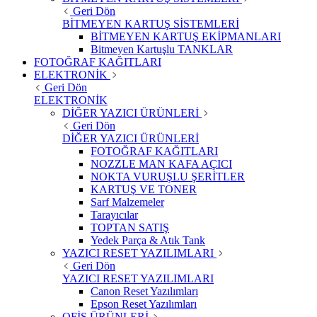
Geri Dön
BİTMEYEN KARTUŞ SİSTEMLERİ
BİTMEYEN KARTUŞ EKİPMANLARI
Bitmeyen Kartuşlu TANKLAR
FOTOĞRAF KAĞITLARI
ELEKTRONİK
Geri Dön
ELEKTRONİK
DİĞER YAZICI ÜRÜNLERİ
Geri Dön
DİĞER YAZICI ÜRÜNLERİ
FOTOĞRAF KAĞITLARI
NOZZLE MAN KAFA AÇICI
NOKTA VURUŞLU ŞERİTLER
KARTUŞ VE TONER
Sarf Malzemeler
Tarayıcılar
TOPTAN SATIŞ
Yedek Parça & Atık Tank
YAZICI RESET YAZILIMLARI
Geri Dön
YAZICI RESET YAZILIMLARI
Canon Reset Yazılımları
Epson Reset Yazılımları
OFİS ÜRÜNLERİ