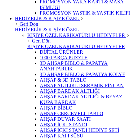
PROMOSYON YAKA KARTI & MASA
İSİMLİĞİ
PROMOSYON YASTIK & YASTIK KILIFI
HEDİYELİK & KİŞİYE ÖZEL
Geri Dön
HEDİYELİK & KİŞİYE ÖZEL
KİŞİYE ÖZEL KARİKATÜRLÜ HEDİYELER
Geri Dön
KİŞİYE ÖZEL KARİKATÜRLÜ HEDİYELER
DİJİTAL ÜRÜNLER
1000 PARÇA PUZZLE
3D AHŞAP BİBLO & PAPATYA
ANAHTARLIK
3D AHŞAP BİBLO & PAPATYA KOLYE
AHŞAP & 3D TABLO
AHŞAP ALTLIKLI SERAMİK FİNCAN
AHŞAP BARDAK ALTLIĞI
AHŞAP BARDAK ALTLIĞI & BEYAZ
KUPA BARDAK
AHŞAP BİBLO
AHŞAP ÇERÇEVELİ TABLO
AHŞAP DUVAR SAATİ
AHŞAP İÇKİ STANDI
AHŞAP İÇKİ STANDI HEDİYE SETİ
AHŞAP KAPI SÜSÜ