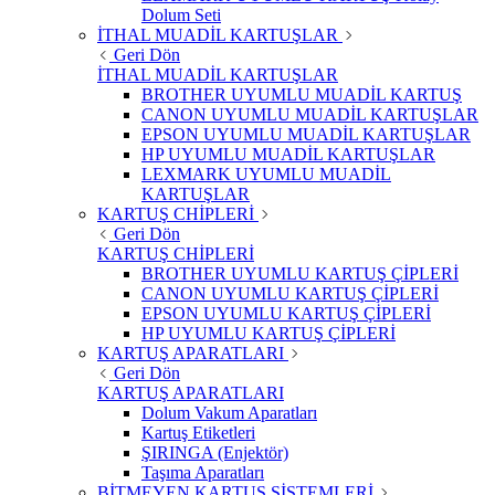
Dolum Seti
İTHAL MUADİL KARTUŞLAR
Geri Dön
İTHAL MUADİL KARTUŞLAR
BROTHER UYUMLU MUADİL KARTUŞ
CANON UYUMLU MUADİL KARTUŞLAR
EPSON UYUMLU MUADİL KARTUŞLAR
HP UYUMLU MUADİL KARTUŞLAR
LEXMARK UYUMLU MUADİL
KARTUŞLAR
KARTUŞ CHİPLERİ
Geri Dön
KARTUŞ CHİPLERİ
BROTHER UYUMLU KARTUŞ ÇİPLERİ
CANON UYUMLU KARTUŞ ÇİPLERİ
EPSON UYUMLU KARTUŞ ÇİPLERİ
HP UYUMLU KARTUŞ ÇİPLERİ
KARTUŞ APARATLARI
Geri Dön
KARTUŞ APARATLARI
Dolum Vakum Aparatları
Kartuş Etiketleri
ŞIRINGA (Enjektör)
Taşıma Aparatları
BİTMEYEN KARTUŞ SİSTEMLERİ