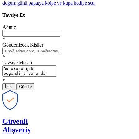
doğum günü
papatya kolye ve kupa hediye seti
Tavsiye Et
Adınız
*
Gönderilecek Kişiler
*
Tavsiye Mesajı
*
İptal
Gönder
Güvenli
Alışveriş