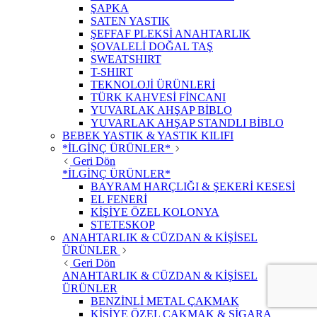
ŞAPKA
SATEN YASTIK
ŞEFFAF PLEKSİ ANAHTARLIK
ŞOVALELİ DOĞAL TAŞ
SWEATSHIRT
T-SHIRT
TEKNOLOJİ ÜRÜNLERİ
TÜRK KAHVESİ FİNCANI
YUVARLAK AHŞAP BİBLO
YUVARLAK AHŞAP STANDLI BİBLO
BEBEK YASTIK & YASTIK KILIFI
*İLGİNÇ ÜRÜNLER*
Geri Dön
*İLGİNÇ ÜRÜNLER*
BAYRAM HARÇLIĞI & ŞEKERİ KESESİ
EL FENERİ
KİŞİYE ÖZEL KOLONYA
STETESKOP
ANAHTARLIK & CÜZDAN & KİŞİSEL
ÜRÜNLER
Geri Dön
ANAHTARLIK & CÜZDAN & KİŞİSEL
ÜRÜNLER
BENZİNLİ METAL ÇAKMAK
KİŞİYE ÖZEL ÇAKMAK & SİGARA