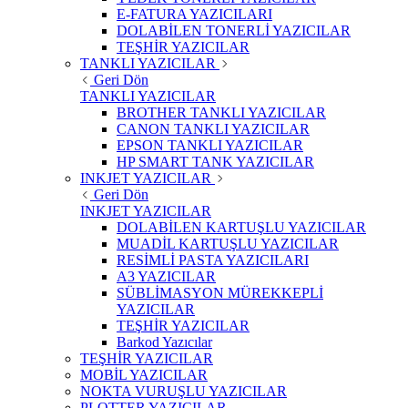
E-FATURA YAZICILARI
DOLABİLEN TONERLİ YAZICILAR
TEŞHİR YAZICILAR
TANKLI YAZICILAR
Geri Dön
TANKLI YAZICILAR
BROTHER TANKLI YAZICILAR
CANON TANKLI YAZICILAR
EPSON TANKLI YAZICILAR
HP SMART TANK YAZICILAR
INKJET YAZICILAR
Geri Dön
INKJET YAZICILAR
DOLABİLEN KARTUŞLU YAZICILAR
MUADİL KARTUŞLU YAZICILAR
RESİMLİ PASTA YAZICILARI
A3 YAZICILAR
SÜBLİMASYON MÜREKKEPLİ
YAZICILAR
TEŞHİR YAZICILAR
Barkod Yazıcılar
TEŞHİR YAZICILAR
MOBİL YAZICILAR
NOKTA VURUŞLU YAZICILAR
PLOTTER YAZICILAR