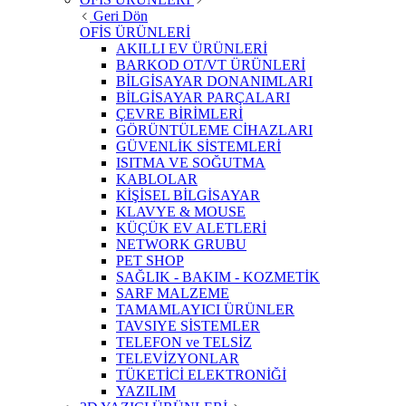
Geri Dön
OFİS ÜRÜNLERİ
AKILLI EV ÜRÜNLERİ
BARKOD OT/VT ÜRÜNLERİ
BİLGİSAYAR DONANIMLARI
BİLGİSAYAR PARÇALARI
ÇEVRE BİRİMLERİ
GÖRÜNTÜLEME CİHAZLARI
GÜVENLİK SİSTEMLERİ
ISITMA VE SOĞUTMA
KABLOLAR
KİŞİSEL BİLGİSAYAR
KLAVYE & MOUSE
KÜÇÜK EV ALETLERİ
NETWORK GRUBU
PET SHOP
SAĞLIK - BAKIM - KOZMETİK
SARF MALZEME
TAMAMLAYICI ÜRÜNLER
TAVSIYE SİSTEMLER
TELEFON ve TELSİZ
TELEVİZYONLAR
TÜKETİCİ ELEKTRONİĞİ
YAZILIM