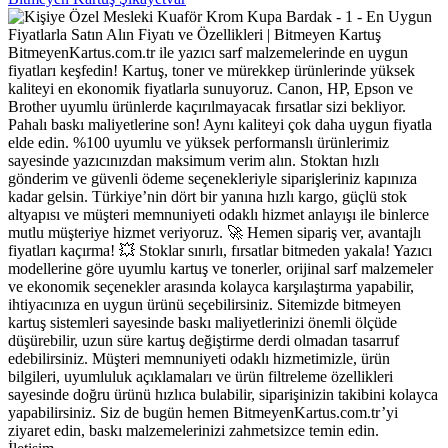
BitmeyenKartus.com.tr ile yazıcı sarf malzemelerinde en uygun
fiyatları keşfedin! Kartuş, toner ve mürekkep ürünlerinde yüksek
kaliteyi en ekonomik fiyatlarla sunuyoruz. Canon, HP, Epson ve
Brother uyumlu ürünlerde kaçırılmayacak fırsatlar sizi bekliyor.
Pahalı baskı maliyetlerine son! Aynı kaliteyi çok daha uygun fiyatla
elde edin. %100 uyumlu ve yüksek performanslı ürünlerimiz
sayesinde yazıcınızdan maksimum verim alın. Stoktan hızlı
gönderim ve güvenli ödeme seçenekleriyle siparişleriniz kapınıza
kadar gelsin. Türkiye’nin dört bir yanına hızlı kargo, güçlü stok
altyapısı ve müşteri memnuniyeti odaklı hizmet anlayışı ile binlerce
mutlu müşteriye hizmet veriyoruz. 🚀 Hemen sipariş ver, avantajlı
fiyatları kaçırma! 💥 Stoklar sınırlı, fırsatlar bitmeden yakala! Yazıcı
modellerine göre uyumlu kartuş ve tonerler, orijinal sarf malzemeler
ve ekonomik seçenekler arasında kolayca karşılaştırma yapabilir,
ihtiyacınıza en uygun ürünü seçebilirsiniz. Sitemizde bitmeyen
kartuş sistemleri sayesinde baskı maliyetlerinizi önemli ölçüde
düşürebilir, uzun süre kartuş değiştirme derdi olmadan tasarruf
edebilirsiniz. Müşteri memnuniyeti odaklı hizmetimizle, ürün
bilgileri, uyumluluk açıklamaları ve ürün filtreleme özellikleri
sayesinde doğru ürünü hızlıca bulabilir, siparişinizin takibini kolayca
yapabilirsiniz. Siz de bugün hemen BitmeyenKartus.com.tr’yi
ziyaret edin, baskı malzemelerinizi zahmetsizce temin edin.