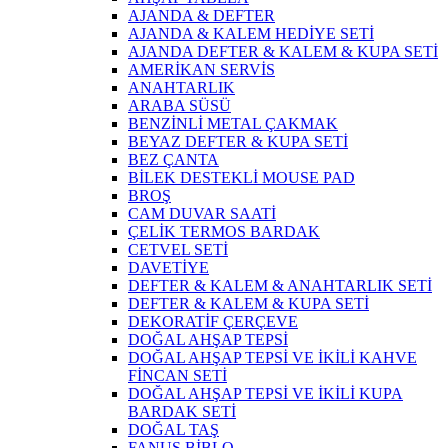
AJANDA & DEFTER
AJANDA & KALEM HEDİYE SETİ
AJANDA DEFTER & KALEM & KUPA SETİ
AMERİKAN SERVİS
ANAHTARLIK
ARABA SÜSÜ
BENZİNLİ METAL ÇAKMAK
BEYAZ DEFTER & KUPA SETİ
BEZ ÇANTA
BİLEK DESTEKLİ MOUSE PAD
BROŞ
CAM DUVAR SAATİ
ÇELİK TERMOS BARDAK
CETVEL SETİ
DAVETİYE
DEFTER & KALEM & ANAHTARLIK SETİ
DEFTER & KALEM & KUPA SETİ
DEKORATİF ÇERÇEVE
DOĞAL AHŞAP TEPSİ
DOĞAL AHŞAP TEPSİ VE İKİLİ KAHVE
FİNCAN SETİ
DOĞAL AHŞAP TEPSİ VE İKİLİ KUPA
BARDAK SETİ
DOĞAL TAŞ
FANUS BİBLO