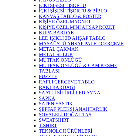
İÇKİ ŞİŞESİ TİŞORTU
İÇKİ ŞİŞESİ TİŞORTU & BİBLO
KANVAS TABLO & POSTER
KİŞİYE ÖZEL MAGNET
KİŞİYE ÖZEL MİNİ AHŞAP ROZET
KUPA BARDAK
LED IŞIKLI 3D AHŞAP TABLO
MASAÜSTÜ AHŞAP PALET ÇERÇEVE
METAL ÇAKMAK
METAL SULUK
MUTFAK ÖNLÜĞÜ
MUTFAK ÖNLÜĞÜ & CAM KESME
TABLASI
PUZZLE
RAFLI ÇERÇEVE TABLO
RAKI BARDAĞI
SAATLİ SİHİRLİ LED AYNA
ŞAPKA
SATEN YASTIK
ŞEFFAF PLEKSİ ANAHTARLIK
ŞOVALELİ DOĞAL TAŞ
SWEATSHIRT
T-SHIRT
TEKNOLOJİ ÜRÜNLERİ