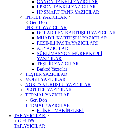
CANON TANKLI YAZICILAR
EPSON TANKLI YAZICILAR
HP SMART TANK YAZICILAR
INKJET YAZICILAR
Geri Dön
INKJET YAZICILAR
DOLABİLEN KARTUŞLU YAZICILAR
MUADİL KARTUŞLU YAZICILAR
RESİMLİ PASTA YAZICILARI
A3 YAZICILAR
SÜBLİMASYON MÜREKKEPLİ
YAZICILAR
TEŞHİR YAZICILAR
Barkod Yazıcılar
TEŞHİR YAZICILAR
MOBİL YAZICILAR
NOKTA VURUŞLU YAZICILAR
PLOTTER YAZICILAR
TERMAL YAZICILAR
Geri Dön
TERMAL YAZICILAR
ETİKET MAKİNELERİ
TARAYICILAR
Geri Dön
TARAYICILAR