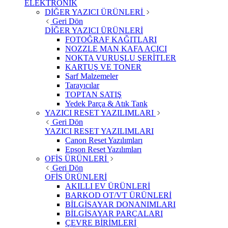
ELEKTRONİK
DİĞER YAZICI ÜRÜNLERİ
Geri Dön
DİĞER YAZICI ÜRÜNLERİ
FOTOĞRAF KAĞITLARI
NOZZLE MAN KAFA AÇICI
NOKTA VURUŞLU ŞERİTLER
KARTUŞ VE TONER
Sarf Malzemeler
Tarayıcılar
TOPTAN SATIŞ
Yedek Parça & Atık Tank
YAZICI RESET YAZILIMLARI
Geri Dön
YAZICI RESET YAZILIMLARI
Canon Reset Yazılımları
Epson Reset Yazılımları
OFİS ÜRÜNLERİ
Geri Dön
OFİS ÜRÜNLERİ
AKILLI EV ÜRÜNLERİ
BARKOD OT/VT ÜRÜNLERİ
BİLGİSAYAR DONANIMLARI
BİLGİSAYAR PARÇALARI
ÇEVRE BİRİMLERİ