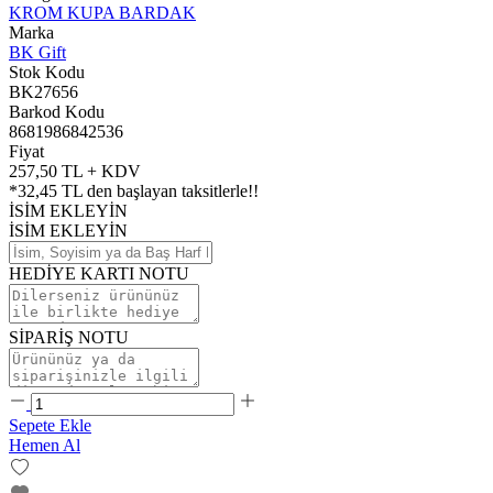
KROM KUPA BARDAK
Marka
BK Gift
Stok Kodu
BK27656
Barkod Kodu
8681986842536
Fiyat
257,50 TL + KDV
*
32,45 TL
den başlayan taksitlerle!!
İSİM EKLEYİN
İSİM EKLEYİN
HEDİYE KARTI NOTU
SİPARİŞ NOTU
Sepete Ekle
Hemen Al