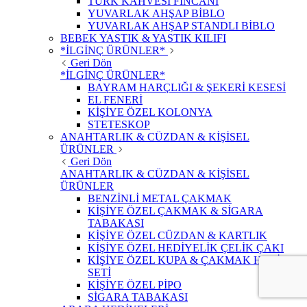
TÜRK KAHVESİ FİNCANI
YUVARLAK AHŞAP BİBLO
YUVARLAK AHŞAP STANDLI BİBLO
BEBEK YASTIK & YASTIK KILIFI
*İLGİNÇ ÜRÜNLER*
Geri Dön
*İLGİNÇ ÜRÜNLER*
BAYRAM HARÇLIĞI & ŞEKERİ KESESİ
EL FENERİ
KİŞİYE ÖZEL KOLONYA
STETESKOP
ANAHTARLIK & CÜZDAN & KİŞİSEL
ÜRÜNLER
Geri Dön
ANAHTARLIK & CÜZDAN & KİŞİSEL
ÜRÜNLER
BENZİNLİ METAL ÇAKMAK
KİŞİYE ÖZEL ÇAKMAK & SİGARA
TABAKASI
KİŞİYE ÖZEL CÜZDAN & KARTLIK
KİŞİYE ÖZEL HEDİYELİK ÇELİK ÇAKI
KİŞİYE ÖZEL KUPA & ÇAKMAK HEDİYE
SETİ
KİŞİYE ÖZEL PİPO
SİGARA TABAKASI