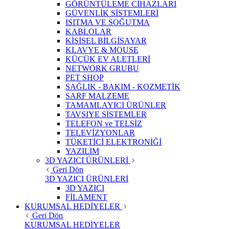
GÖRÜNTÜLEME CİHAZLARI
GÜVENLİK SİSTEMLERİ
ISITMA VE SOĞUTMA
KABLOLAR
KİŞİSEL BİLGİSAYAR
KLAVYE & MOUSE
KÜÇÜK EV ALETLERİ
NETWORK GRUBU
PET SHOP
SAĞLIK - BAKIM - KOZMETİK
SARF MALZEME
TAMAMLAYICI ÜRÜNLER
TAVSIYE SİSTEMLER
TELEFON ve TELSİZ
TELEVİZYONLAR
TÜKETİCİ ELEKTRONİĞİ
YAZILIM
3D YAZICI ÜRÜNLERİ
Geri Dön
3D YAZICI ÜRÜNLERİ
3D YAZICI
FİLAMENT
KURUMSAL HEDİYELER
Geri Dön
KURUMSAL HEDİYELER