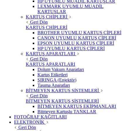
HP UYUMLU MUADİL KARTUŞLAR
LEXMARK UYUMLU MUADİL
KARTUŞLAR
KARTUŞ CHİPLERİ
Geri Dön
KARTUŞ CHİPLERİ
BROTHER UYUMLU KARTUŞ ÇİPLERİ
CANON UYUMLU KARTUŞ ÇİPLERİ
EPSON UYUMLU KARTUŞ ÇİPLERİ
HP UYUMLU KARTUŞ ÇİPLERİ
KARTUŞ APARATLARI
Geri Dön
KARTUŞ APARATLARI
Dolum Vakum Aparatları
Kartuş Etiketleri
ŞIRINGA (Enjektör)
Taşıma Aparatları
BİTMEYEN KARTUŞ SİSTEMLERİ
Geri Dön
BİTMEYEN KARTUŞ SİSTEMLERİ
BİTMEYEN KARTUŞ EKİPMANLARI
Bitmeyen Kartuşlu TANKLAR
FOTOĞRAF KAĞITLARI
ELEKTRONİK
Geri Dön