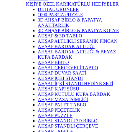
KİŞİYE ÖZEL KARİKATÜRLÜ HEDİYELER
DİJİTAL ÜRÜNLER
1000 PARÇA PUZZLE
3D AHŞAP BİBLO & PAPATYA
ANAHTARLIK
3D AHŞAP BİBLO & PAPATYA KOLYE
AHŞAP & 3D TABLO
AHŞAP ALTLIKLI SERAMİK FİNCAN
AHŞAP BARDAK ALTLIĞI
AHŞAP BARDAK ALTLIĞI & BEYAZ
KUPA BARDAK
AHŞAP BİBLO
AHŞAP ÇERÇEVELİ TABLO
AHŞAP DUVAR SAATİ
AHŞAP İÇKİ STANDI
AHŞAP İÇKİ STANDI HEDİYE SETİ
AHŞAP KAPI SÜSÜ
AHŞAP KUTULU KUPA BARDAK
AHŞAP MASA İSİMLİĞİ
AHŞAP PALET TABLO
AHŞAP PEÇETELİK
AHŞAP PUZZLE
AHŞAP STANDLI 3D BİBLO
AHŞAP STANDLI ÇERÇEVE
AHŞAP TABELA