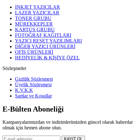
INKJET YAZICILAR
LAZER YAZICILAR
TONER GRUBU
MÜREKKEPLER
KARTUŞ GRUBU
FOTOĞRAF KAĞITLARI
YAZICI RESET YAZILIMLARI
DİĞER YAZICI ÜRÜNLERİ
OFİS ÜRÜNLERİ
HEDİYELİK & KİŞİYE ÖZEL
Sözleşmeler
Gizlilik Sözleşmesi
Üyelik Sözleşmesi
K.V.K.K
Şartlar ve Koşullar
E-Bülten Aboneliği
Kampanyalarımızdan ve indirimlerimizden güncel olarak haberdar
olmak için hemen abone olun.
KAYIT OL