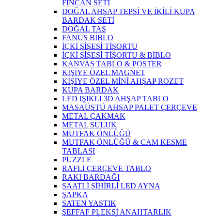
FİNCAN SETİ
DOĞAL AHŞAP TEPSİ VE İKİLİ KUPA
BARDAK SETİ
DOĞAL TAŞ
FANUS BİBLO
İÇKİ ŞİŞESİ TİŞORTU
İÇKİ ŞİŞESİ TİŞORTU & BİBLO
KANVAS TABLO & POSTER
KİŞİYE ÖZEL MAGNET
KİŞİYE ÖZEL MİNİ AHŞAP ROZET
KUPA BARDAK
LED IŞIKLI 3D AHŞAP TABLO
MASAÜSTÜ AHŞAP PALET ÇERÇEVE
METAL ÇAKMAK
METAL SULUK
MUTFAK ÖNLÜĞÜ
MUTFAK ÖNLÜĞÜ & CAM KESME
TABLASI
PUZZLE
RAFLI ÇERÇEVE TABLO
RAKI BARDAĞI
SAATLİ SİHİRLİ LED AYNA
ŞAPKA
SATEN YASTIK
ŞEFFAF PLEKSİ ANAHTARLIK