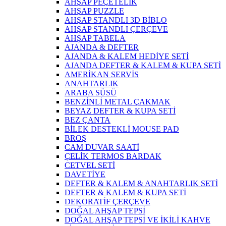
AHŞAP PEÇETELİK
AHŞAP PUZZLE
AHŞAP STANDLI 3D BİBLO
AHŞAP STANDLI ÇERÇEVE
AHŞAP TABELA
AJANDA & DEFTER
AJANDA & KALEM HEDİYE SETİ
AJANDA DEFTER & KALEM & KUPA SETİ
AMERİKAN SERVİS
ANAHTARLIK
ARABA SÜSÜ
BENZİNLİ METAL ÇAKMAK
BEYAZ DEFTER & KUPA SETİ
BEZ ÇANTA
BİLEK DESTEKLİ MOUSE PAD
BROŞ
CAM DUVAR SAATİ
ÇELİK TERMOS BARDAK
CETVEL SETİ
DAVETİYE
DEFTER & KALEM & ANAHTARLIK SETİ
DEFTER & KALEM & KUPA SETİ
DEKORATİF ÇERÇEVE
DOĞAL AHŞAP TEPSİ
DOĞAL AHŞAP TEPSİ VE İKİLİ KAHVE