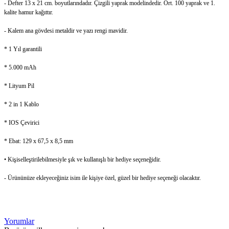
- Defter 13 x 21 cm. boyutlarındadır. Çizgili yaprak modelindedir. Ort. 100 yaprak ve 1.
kalite hamur kağıttır.
- Kalem ana gövdesi metaldir ve yazı rengi mavidir.
* 1 Yıl garantili
* 5.000 mAh
* Lityum Pil
* 2 in 1 Kablo
* IOS Çevirici
* Ebat: 129 x 67,5 x 8,5 mm
• Kişiselleştirilebilmesiyle şık ve kullanışlı bir hediye seçeneğidir.
- Ürününüze ekleyeceğiniz isim ile kişiye özel, güzel bir hediye seçeneği olacaktır.
Yorumlar