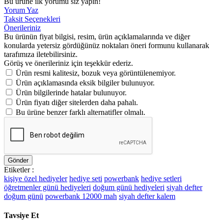
Bu ürüne ilk yorumu siz yapın!
Yorum Yaz
Taksit Seçenekleri
Önerileriniz
Bu ürünün fiyat bilgisi, resim, ürün açıklamalarında ve diğer
konularda yetersiz gördüğünüz noktaları öneri formunu kullanarak
tarafımıza iletebilirsiniz.
Görüş ve önerileriniz için teşekkür ederiz.
Ürün resmi kalitesiz, bozuk veya görüntülenemiyor.
Ürün açıklamasında eksik bilgiler bulunuyor.
Ürün bilgilerinde hatalar bulunuyor.
Ürün fiyatı diğer sitelerden daha pahalı.
Bu ürüne benzer farklı alternatifler olmalı.
Gönder
Etiketler :
kişiye özel hediyeler
hediye seti
powerbank
hediye setleri
öğretmenler günü hediyeleri
doğum günü hediyeleri
siyah defter
doğum günü
powerbank 12000 mah
siyah defter kalem
Tavsiye Et