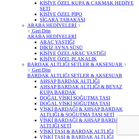
KİŞİYE ÖZEL KUPA & ÇAKMAK HEDİYE
SETİ
KİŞİYE ÖZEL PİPO
SİGARA TABAKASI
ARABA HEDİYELERİ
Geri Dön
ARABA HEDİYELERİ
ARAÇ YASTIĞI
DİKİZ AYNA SÜSÜ
KİŞİYE ÖZEL ARAÇ YASTIĞI
KİŞİYE ÖZEL PLAKALIK
BARDAK ALTLIĞI SETLER & AKSESUAR
Geri Dön
BARDAK ALTLIĞI SETLER & AKSESUAR
AHŞAP BARDAK ALTLIĞI
AHŞAP BARDAK ALTLIĞI & BEYAZ
KUPA BARDAK
DOĞAL VİSKİ SOĞUTMA TAŞI
DOĞAL VİSKİ SOĞUTMA TAŞI
VİSKİ BARDAĞI & AHŞAP BARDAK
ALTLIĞI & SOĞUTMA TAŞI SETİ
VİSKİ BARDAĞI & AHŞAP BARDAK
ALTLIĞI SETİ
VİSKİ TAŞI & BARDAK ALTLIĞI
VİSKİ TAŞI & BARDAK ALTLIĞI