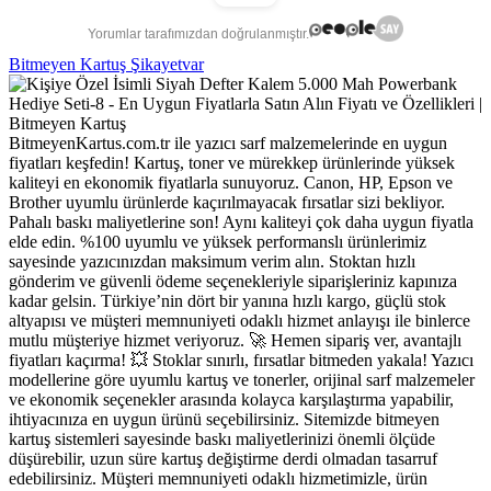
Yorumlar tarafımızdan doğrulanmıştır.
Bitmeyen Kartuş Şikayetvar
BitmeyenKartus.com.tr ile yazıcı sarf malzemelerinde en uygun
fiyatları keşfedin! Kartuş, toner ve mürekkep ürünlerinde yüksek
kaliteyi en ekonomik fiyatlarla sunuyoruz. Canon, HP, Epson ve
Brother uyumlu ürünlerde kaçırılmayacak fırsatlar sizi bekliyor.
Pahalı baskı maliyetlerine son! Aynı kaliteyi çok daha uygun fiyatla
elde edin. %100 uyumlu ve yüksek performanslı ürünlerimiz
sayesinde yazıcınızdan maksimum verim alın. Stoktan hızlı
gönderim ve güvenli ödeme seçenekleriyle siparişleriniz kapınıza
kadar gelsin. Türkiye’nin dört bir yanına hızlı kargo, güçlü stok
altyapısı ve müşteri memnuniyeti odaklı hizmet anlayışı ile binlerce
mutlu müşteriye hizmet veriyoruz. 🚀 Hemen sipariş ver, avantajlı
fiyatları kaçırma! 💥 Stoklar sınırlı, fırsatlar bitmeden yakala! Yazıcı
modellerine göre uyumlu kartuş ve tonerler, orijinal sarf malzemeler
ve ekonomik seçenekler arasında kolayca karşılaştırma yapabilir,
ihtiyacınıza en uygun ürünü seçebilirsiniz. Sitemizde bitmeyen
kartuş sistemleri sayesinde baskı maliyetlerinizi önemli ölçüde
düşürebilir, uzun süre kartuş değiştirme derdi olmadan tasarruf
edebilirsiniz. Müşteri memnuniyeti odaklı hizmetimizle, ürün