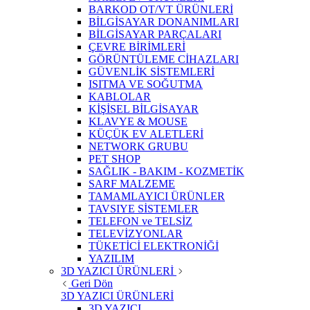
BARKOD OT/VT ÜRÜNLERİ
BİLGİSAYAR DONANIMLARI
BİLGİSAYAR PARÇALARI
ÇEVRE BİRİMLERİ
GÖRÜNTÜLEME CİHAZLARI
GÜVENLİK SİSTEMLERİ
ISITMA VE SOĞUTMA
KABLOLAR
KİŞİSEL BİLGİSAYAR
KLAVYE & MOUSE
KÜÇÜK EV ALETLERİ
NETWORK GRUBU
PET SHOP
SAĞLIK - BAKIM - KOZMETİK
SARF MALZEME
TAMAMLAYICI ÜRÜNLER
TAVSIYE SİSTEMLER
TELEFON ve TELSİZ
TELEVİZYONLAR
TÜKETİCİ ELEKTRONİĞİ
YAZILIM
3D YAZICI ÜRÜNLERİ
Geri Dön
3D YAZICI ÜRÜNLERİ
3D YAZICI