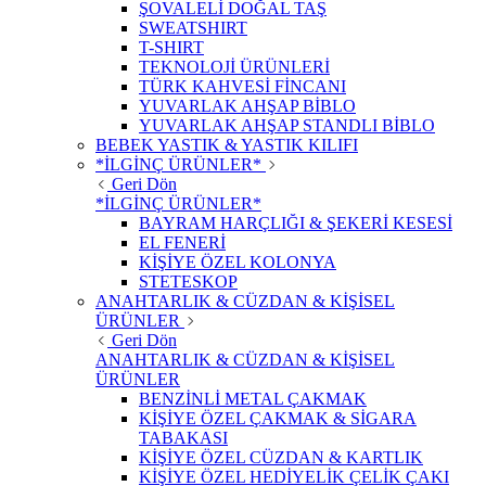
ŞOVALELİ DOĞAL TAŞ
SWEATSHIRT
T-SHIRT
TEKNOLOJİ ÜRÜNLERİ
TÜRK KAHVESİ FİNCANI
YUVARLAK AHŞAP BİBLO
YUVARLAK AHŞAP STANDLI BİBLO
BEBEK YASTIK & YASTIK KILIFI
*İLGİNÇ ÜRÜNLER*
Geri Dön
*İLGİNÇ ÜRÜNLER*
BAYRAM HARÇLIĞI & ŞEKERİ KESESİ
EL FENERİ
KİŞİYE ÖZEL KOLONYA
STETESKOP
ANAHTARLIK & CÜZDAN & KİŞİSEL
ÜRÜNLER
Geri Dön
ANAHTARLIK & CÜZDAN & KİŞİSEL
ÜRÜNLER
BENZİNLİ METAL ÇAKMAK
KİŞİYE ÖZEL ÇAKMAK & SİGARA
TABAKASI
KİŞİYE ÖZEL CÜZDAN & KARTLIK
KİŞİYE ÖZEL HEDİYELİK ÇELİK ÇAKI