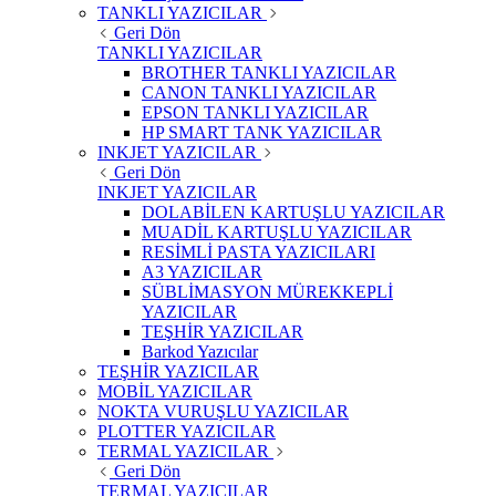
TANKLI YAZICILAR
Geri Dön
TANKLI YAZICILAR
BROTHER TANKLI YAZICILAR
CANON TANKLI YAZICILAR
EPSON TANKLI YAZICILAR
HP SMART TANK YAZICILAR
INKJET YAZICILAR
Geri Dön
INKJET YAZICILAR
DOLABİLEN KARTUŞLU YAZICILAR
MUADİL KARTUŞLU YAZICILAR
RESİMLİ PASTA YAZICILARI
A3 YAZICILAR
SÜBLİMASYON MÜREKKEPLİ
YAZICILAR
TEŞHİR YAZICILAR
Barkod Yazıcılar
TEŞHİR YAZICILAR
MOBİL YAZICILAR
NOKTA VURUŞLU YAZICILAR
PLOTTER YAZICILAR
TERMAL YAZICILAR
Geri Dön
TERMAL YAZICILAR