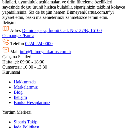
bilgileri, uyumluluk açıklamaları ve ürün filtreleme özellikleri
sayesinde doğru ürünü hızlıca bulabilir, siparişinizin takibini kolayca
yapabilirsiniz. Siz de bugün hemen BitmeyenKartus.com.tr’yi
ziyaret edin, baskı malzemelerinizi zahmetsizce temin edin.
İletişim
Adres
Demirtaşpaşa, İnönü Cad. No:127/B, 16160
Osmangazi̇/Bursa
Telefon
0224 224 0000
Mail
info@bitmeyenkartus.com.tr
Çalışma Saatleri
Hafta içi: 09:00 - 18:00
Cumartesi: 10:00 - 13:30
Kurumsal
Hakkımızda
Markalarımız
Blog
İletişim
Banka Hesaplarımız
Yardım Merkezi
Sipariş Takip
İade Politikası