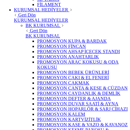
FİLAMENT
KURUMSAL HEDİYELER
Geri Dön
KURUMSAL HEDİYELER
BK KURUMSAL
Geri Dön
BK KURUMSAL
PROMOSYON KUPA & BARDAK
PROMOSYON FİNCAN
PROMOSYON AHŞAP İÇECEK STANDI
PROMOSYON ANAHTARLIK
PROMOSYON ARAÇ KOKUSU & ODA
KOKUSU
PROMOSYON BEBEK ÜRÜNLERİ
PROMOSYON ÇAKI & EL FENERİ
PROMOSYON ÇAKMAK
PROMOSYON ÇANTA & KESE & CÜZDAN
PROMOSYON ÇAYDANLIK & DEMLİK
PROMOSYON DEFTER & AJANDA
PROMOSYON DUVAR SAATİ & AYNA
PROMOSYON HOPARLÖR & SARJ CİHAZI
PROMOSYON KALEM
PROMOSYON KARTVİZİTLİK
PROMOSYON KASE & VAZO & KAVANOZ
PROMOSYON KESME PANOSU &