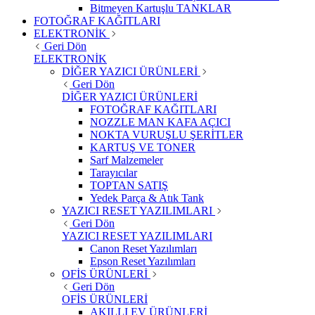
Bitmeyen Kartuşlu TANKLAR
FOTOĞRAF KAĞITLARI
ELEKTRONİK
Geri Dön
ELEKTRONİK
DİĞER YAZICI ÜRÜNLERİ
Geri Dön
DİĞER YAZICI ÜRÜNLERİ
FOTOĞRAF KAĞITLARI
NOZZLE MAN KAFA AÇICI
NOKTA VURUŞLU ŞERİTLER
KARTUŞ VE TONER
Sarf Malzemeler
Tarayıcılar
TOPTAN SATIŞ
Yedek Parça & Atık Tank
YAZICI RESET YAZILIMLARI
Geri Dön
YAZICI RESET YAZILIMLARI
Canon Reset Yazılımları
Epson Reset Yazılımları
OFİS ÜRÜNLERİ
Geri Dön
OFİS ÜRÜNLERİ
AKILLI EV ÜRÜNLERİ