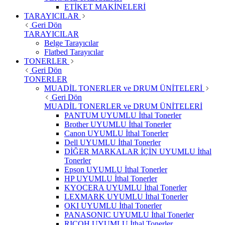
ETİKET MAKİNELERİ
TARAYICILAR
Geri Dön
TARAYICILAR
Belge Tarayıcılar
Flatbed Tarayıcılar
TONERLER
Geri Dön
TONERLER
MUADİL TONERLER ve DRUM ÜNİTELERİ
Geri Dön
MUADİL TONERLER ve DRUM ÜNİTELERİ
PANTUM UYUMLU İthal Tonerler
Brother UYUMLU İthal Tonerler
Canon UYUMLU İthal Tonerler
Dell UYUMLU İthal Tonerler
DİĞER MARKALAR İÇİN UYUMLU İthal
Tonerler
Epson UYUMLU İthal Tonerler
HP UYUMLU İthal Tonerler
KYOCERA UYUMLU İthal Tonerler
LEXMARK UYUMLU İthal Tonerler
OKI UYUMLU İthal Tonerler
PANASONIC UYUMLU İthal Tonerler
RICOH UYUMLU İthal Tonerler