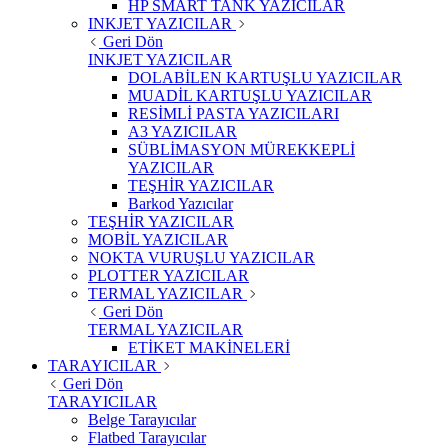
HP SMART TANK YAZICILAR
INKJET YAZICILAR
Geri Dön
INKJET YAZICILAR
DOLABİLEN KARTUŞLU YAZICILAR
MUADİL KARTUŞLU YAZICILAR
RESİMLİ PASTA YAZICILARI
A3 YAZICILAR
SÜBLİMASYON MÜREKKEPLİ
YAZICILAR
TEŞHİR YAZICILAR
Barkod Yazıcılar
TEŞHİR YAZICILAR
MOBİL YAZICILAR
NOKTA VURUŞLU YAZICILAR
PLOTTER YAZICILAR
TERMAL YAZICILAR
Geri Dön
TERMAL YAZICILAR
ETİKET MAKİNELERİ
TARAYICILAR
Geri Dön
TARAYICILAR
Belge Tarayıcılar
Flatbed Tarayıcılar