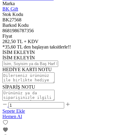
Marka
BK Gift
Stok Kodu
BK27568
Barkod Kodu
8681986787356
Fiyat
282,50 TL + KDV
*
35,60 TL
den başlayan taksitlerle!!
İSİM EKLEYİN
İSİM EKLEYİN
HEDİYE KARTI NOTU
SİPARİŞ NOTU
Sepete Ekle
Hemen Al