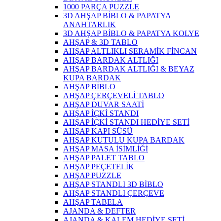
1000 PARÇA PUZZLE
3D AHŞAP BİBLO & PAPATYA
ANAHTARLIK
3D AHŞAP BİBLO & PAPATYA KOLYE
AHŞAP & 3D TABLO
AHŞAP ALTLIKLI SERAMİK FİNCAN
AHŞAP BARDAK ALTLIĞI
AHŞAP BARDAK ALTLIĞI & BEYAZ
KUPA BARDAK
AHŞAP BİBLO
AHŞAP ÇERÇEVELİ TABLO
AHŞAP DUVAR SAATİ
AHŞAP İÇKİ STANDI
AHŞAP İÇKİ STANDI HEDİYE SETİ
AHŞAP KAPI SÜSÜ
AHŞAP KUTULU KUPA BARDAK
AHŞAP MASA İSİMLİĞİ
AHŞAP PALET TABLO
AHŞAP PEÇETELİK
AHŞAP PUZZLE
AHŞAP STANDLI 3D BİBLO
AHŞAP STANDLI ÇERÇEVE
AHŞAP TABELA
AJANDA & DEFTER
AJANDA & KALEM HEDİYE SETİ