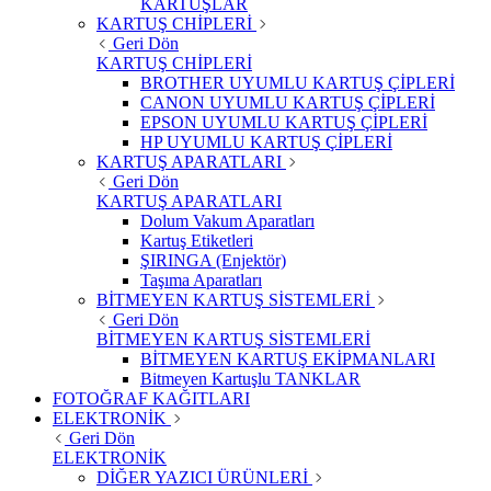
KARTUŞLAR
KARTUŞ CHİPLERİ
Geri Dön
KARTUŞ CHİPLERİ
BROTHER UYUMLU KARTUŞ ÇİPLERİ
CANON UYUMLU KARTUŞ ÇİPLERİ
EPSON UYUMLU KARTUŞ ÇİPLERİ
HP UYUMLU KARTUŞ ÇİPLERİ
KARTUŞ APARATLARI
Geri Dön
KARTUŞ APARATLARI
Dolum Vakum Aparatları
Kartuş Etiketleri
ŞIRINGA (Enjektör)
Taşıma Aparatları
BİTMEYEN KARTUŞ SİSTEMLERİ
Geri Dön
BİTMEYEN KARTUŞ SİSTEMLERİ
BİTMEYEN KARTUŞ EKİPMANLARI
Bitmeyen Kartuşlu TANKLAR
FOTOĞRAF KAĞITLARI
ELEKTRONİK
Geri Dön
ELEKTRONİK
DİĞER YAZICI ÜRÜNLERİ