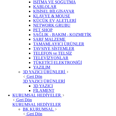
ISITMA VE SOĞUTMA
KABLOLAR
KİŞİSEL BİLGİSAYAR
KLAVYE & MOUSE
KÜÇÜK EV ALETLERİ
NETWORK GRUBU
PET SHOP
SAĞLIK - BAKIM - KOZMETİK
SARF MALZEME
TAMAMLAYICI ÜRÜNLER
TAVSIYE SİSTEMLER
TELEFON ve TELSİZ
TELEVİZYONLAR
TÜKETİCİ ELEKTRONİĞİ
YAZILIM
3D YAZICI ÜRÜNLERİ
Geri Dön
3D YAZICI ÜRÜNLERİ
3D YAZICI
FİLAMENT
KURUMSAL HEDİYELER
Geri Dön
KURUMSAL HEDİYELER
BK KURUMSAL
Geri Dön