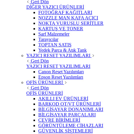
Geri Dön
DİĞER YAZICI ÜRÜNLERİ
FOTOĞRAF KAĞITLARI
NOZZLE MAN KAFA AÇICI
NOKTA VURUŞLU ŞERİTLER
KARTUŞ VE TONER
Sarf Malzemeler
Tarayıcılar
TOPTAN SATIŞ
Yedek Parça & Atık Tank
YAZICI RESET YAZILIMLARI
Geri Dön
YAZICI RESET YAZILIMLARI
Canon Reset Yazılımları
Epson Reset Yazılımları
OFİS ÜRÜNLERİ
Geri Dön
OFİS ÜRÜNLERİ
AKILLI EV ÜRÜNLERİ
BARKOD OT/VT ÜRÜNLERİ
BİLGİSAYAR DONANIMLARI
BİLGİSAYAR PARÇALARI
ÇEVRE BİRİMLERİ
GÖRÜNTÜLEME CİHAZLARI
GÜVENLİK SİSTEMLERİ