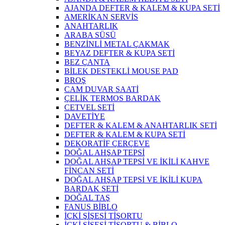
AJANDA DEFTER & KALEM & KUPA SETİ
AMERİKAN SERVİS
ANAHTARLIK
ARABA SÜSÜ
BENZİNLİ METAL ÇAKMAK
BEYAZ DEFTER & KUPA SETİ
BEZ ÇANTA
BİLEK DESTEKLİ MOUSE PAD
BROŞ
CAM DUVAR SAATİ
ÇELİK TERMOS BARDAK
CETVEL SETİ
DAVETİYE
DEFTER & KALEM & ANAHTARLIK SETİ
DEFTER & KALEM & KUPA SETİ
DEKORATİF ÇERÇEVE
DOĞAL AHŞAP TEPSİ
DOĞAL AHŞAP TEPSİ VE İKİLİ KAHVE
FİNCAN SETİ
DOĞAL AHŞAP TEPSİ VE İKİLİ KUPA
BARDAK SETİ
DOĞAL TAŞ
FANUS BİBLO
İÇKİ ŞİŞESİ TİŞORTU
İÇKİ ŞİŞESİ TİŞORTU & BİBLO