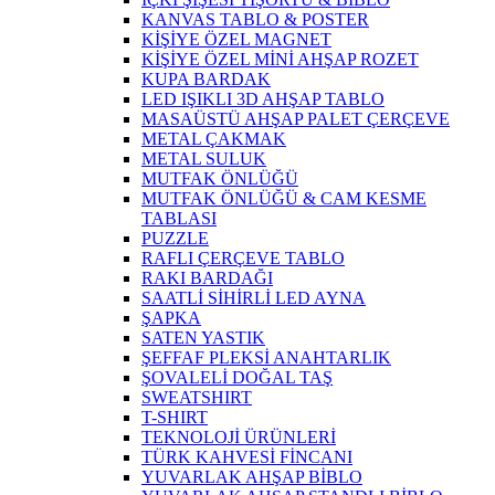
KANVAS TABLO & POSTER
KİŞİYE ÖZEL MAGNET
KİŞİYE ÖZEL MİNİ AHŞAP ROZET
KUPA BARDAK
LED IŞIKLI 3D AHŞAP TABLO
MASAÜSTÜ AHŞAP PALET ÇERÇEVE
METAL ÇAKMAK
METAL SULUK
MUTFAK ÖNLÜĞÜ
MUTFAK ÖNLÜĞÜ & CAM KESME
TABLASI
PUZZLE
RAFLI ÇERÇEVE TABLO
RAKI BARDAĞI
SAATLİ SİHİRLİ LED AYNA
ŞAPKA
SATEN YASTIK
ŞEFFAF PLEKSİ ANAHTARLIK
ŞOVALELİ DOĞAL TAŞ
SWEATSHIRT
T-SHIRT
TEKNOLOJİ ÜRÜNLERİ
TÜRK KAHVESİ FİNCANI
YUVARLAK AHŞAP BİBLO