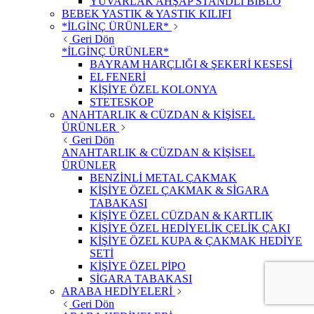
YUVARLAK AHŞAP STANDLI BİBLO
BEBEK YASTIK & YASTIK KILIFI
*İLGİNÇ ÜRÜNLER*
Geri Dön
*İLGİNÇ ÜRÜNLER*
BAYRAM HARÇLIĞI & ŞEKERİ KESESİ
EL FENERİ
KİŞİYE ÖZEL KOLONYA
STETESKOP
ANAHTARLIK & CÜZDAN & KİŞİSEL
ÜRÜNLER
Geri Dön
ANAHTARLIK & CÜZDAN & KİŞİSEL
ÜRÜNLER
BENZİNLİ METAL ÇAKMAK
KİŞİYE ÖZEL ÇAKMAK & SİGARA
TABAKASI
KİŞİYE ÖZEL CÜZDAN & KARTLIK
KİŞİYE ÖZEL HEDİYELİK ÇELİK ÇAKI
KİŞİYE ÖZEL KUPA & ÇAKMAK HEDİYE
SETİ
KİŞİYE ÖZEL PİPO
SİGARA TABAKASI
ARABA HEDİYELERİ
Geri Dön