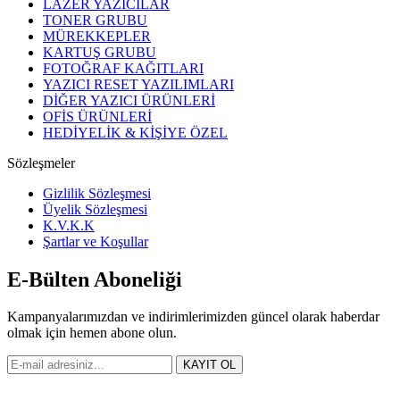
LAZER YAZICILAR
TONER GRUBU
MÜREKKEPLER
KARTUŞ GRUBU
FOTOĞRAF KAĞITLARI
YAZICI RESET YAZILIMLARI
DİĞER YAZICI ÜRÜNLERİ
OFİS ÜRÜNLERİ
HEDİYELİK & KİŞİYE ÖZEL
Sözleşmeler
Gizlilik Sözleşmesi
Üyelik Sözleşmesi
K.V.K.K
Şartlar ve Koşullar
E-Bülten Aboneliği
Kampanyalarımızdan ve indirimlerimizden güncel olarak haberdar
olmak için hemen abone olun.
KAYIT OL