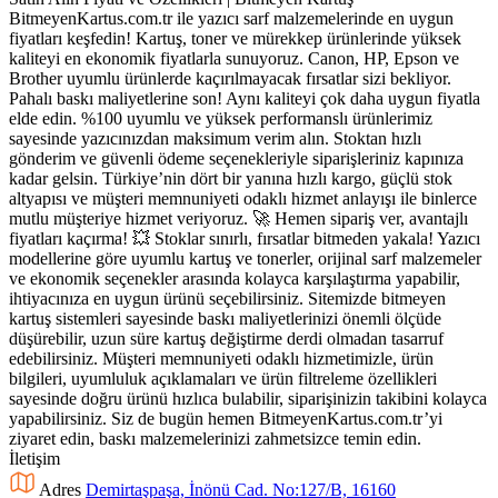
BitmeyenKartus.com.tr ile yazıcı sarf malzemelerinde en uygun
fiyatları keşfedin! Kartuş, toner ve mürekkep ürünlerinde yüksek
kaliteyi en ekonomik fiyatlarla sunuyoruz. Canon, HP, Epson ve
Brother uyumlu ürünlerde kaçırılmayacak fırsatlar sizi bekliyor.
Pahalı baskı maliyetlerine son! Aynı kaliteyi çok daha uygun fiyatla
elde edin. %100 uyumlu ve yüksek performanslı ürünlerimiz
sayesinde yazıcınızdan maksimum verim alın. Stoktan hızlı
gönderim ve güvenli ödeme seçenekleriyle siparişleriniz kapınıza
kadar gelsin. Türkiye’nin dört bir yanına hızlı kargo, güçlü stok
altyapısı ve müşteri memnuniyeti odaklı hizmet anlayışı ile binlerce
mutlu müşteriye hizmet veriyoruz. 🚀 Hemen sipariş ver, avantajlı
fiyatları kaçırma! 💥 Stoklar sınırlı, fırsatlar bitmeden yakala! Yazıcı
modellerine göre uyumlu kartuş ve tonerler, orijinal sarf malzemeler
ve ekonomik seçenekler arasında kolayca karşılaştırma yapabilir,
ihtiyacınıza en uygun ürünü seçebilirsiniz. Sitemizde bitmeyen
kartuş sistemleri sayesinde baskı maliyetlerinizi önemli ölçüde
düşürebilir, uzun süre kartuş değiştirme derdi olmadan tasarruf
edebilirsiniz. Müşteri memnuniyeti odaklı hizmetimizle, ürün
bilgileri, uyumluluk açıklamaları ve ürün filtreleme özellikleri
sayesinde doğru ürünü hızlıca bulabilir, siparişinizin takibini kolayca
yapabilirsiniz. Siz de bugün hemen BitmeyenKartus.com.tr’yi
ziyaret edin, baskı malzemelerinizi zahmetsizce temin edin.
İletişim
Adres
Demirtaşpaşa, İnönü Cad. No:127/B, 16160