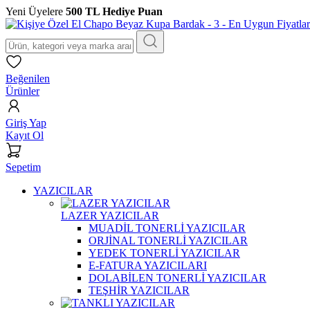
Yeni Üyelere
500 TL Hediye Puan
Beğenilen
Ürünler
Giriş Yap
Kayıt Ol
Sepetim
YAZICILAR
LAZER YAZICILAR
MUADİL TONERLİ YAZICILAR
ORJİNAL TONERLİ YAZICILAR
YEDEK TONERLİ YAZICILAR
E-FATURA YAZICILARI
DOLABİLEN TONERLİ YAZICILAR
TEŞHİR YAZICILAR