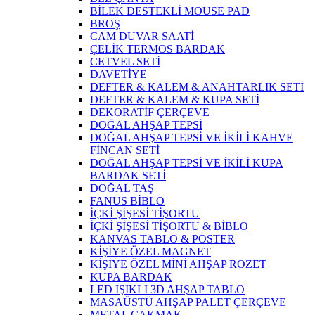
BİLEK DESTEKLİ MOUSE PAD
BROŞ
CAM DUVAR SAATİ
ÇELİK TERMOS BARDAK
CETVEL SETİ
DAVETİYE
DEFTER & KALEM & ANAHTARLIK SETİ
DEFTER & KALEM & KUPA SETİ
DEKORATİF ÇERÇEVE
DOĞAL AHŞAP TEPSİ
DOĞAL AHŞAP TEPSİ VE İKİLİ KAHVE
FİNCAN SETİ
DOĞAL AHŞAP TEPSİ VE İKİLİ KUPA
BARDAK SETİ
DOĞAL TAŞ
FANUS BİBLO
İÇKİ ŞİŞESİ TİŞORTU
İÇKİ ŞİŞESİ TİŞORTU & BİBLO
KANVAS TABLO & POSTER
KİŞİYE ÖZEL MAGNET
KİŞİYE ÖZEL MİNİ AHŞAP ROZET
KUPA BARDAK
LED IŞIKLI 3D AHŞAP TABLO
MASAÜSTÜ AHŞAP PALET ÇERÇEVE
METAL ÇAKMAK