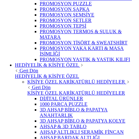
PROMOSYON PUZZLE
PROMOSYON ŞAPKA
PROMOSYON ŞEMSİYE
PROMOSYON SETLER
PROMOSYON TEPSİ
PROMOSYON TERMOS & SULUK &
MATARA
PROMOSYON TİŞÖRT & SWEATSHİRT
PROMOSYON YAKA KARTI & MASA
İSİMLİĞİ
PROMOSYON YASTIK & YASTIK KILIFI
HEDİYELİK & KİŞİYE ÖZEL
Geri Dön
HEDİYELİK & KİŞİYE ÖZEL
KİŞİYE ÖZEL KARİKATÜRLÜ HEDİYELER
Geri Dön
KİŞİYE ÖZEL KARİKATÜRLÜ HEDİYELER
DİJİTAL ÜRÜNLER
1000 PARÇA PUZZLE
3D AHŞAP BİBLO & PAPATYA
ANAHTARLIK
3D AHŞAP BİBLO & PAPATYA KOLYE
AHŞAP & 3D TABLO
AHŞAP ALTLIKLI SERAMİK FİNCAN
AHŞAP BARDAK ALTLIĞI