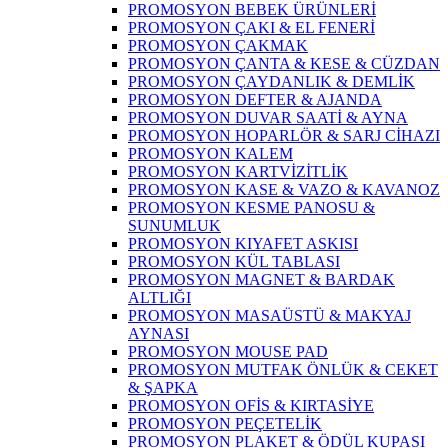
PROMOSYON BEBEK ÜRÜNLERİ
PROMOSYON ÇAKI & EL FENERİ
PROMOSYON ÇAKMAK
PROMOSYON ÇANTA & KESE & CÜZDAN
PROMOSYON ÇAYDANLIK & DEMLİK
PROMOSYON DEFTER & AJANDA
PROMOSYON DUVAR SAATİ & AYNA
PROMOSYON HOPARLÖR & SARJ CİHAZI
PROMOSYON KALEM
PROMOSYON KARTVİZİTLİK
PROMOSYON KASE & VAZO & KAVANOZ
PROMOSYON KESME PANOSU &
SUNUMLUK
PROMOSYON KIYAFET ASKISI
PROMOSYON KÜL TABLASI
PROMOSYON MAGNET & BARDAK
ALTLIĞI
PROMOSYON MASAÜSTÜ & MAKYAJ
AYNASI
PROMOSYON MOUSE PAD
PROMOSYON MUTFAK ÖNLÜK & CEKET
& ŞAPKA
PROMOSYON OFİS & KIRTASİYE
PROMOSYON PEÇETELİK
PROMOSYON PLAKET & ÖDÜL KUPASI