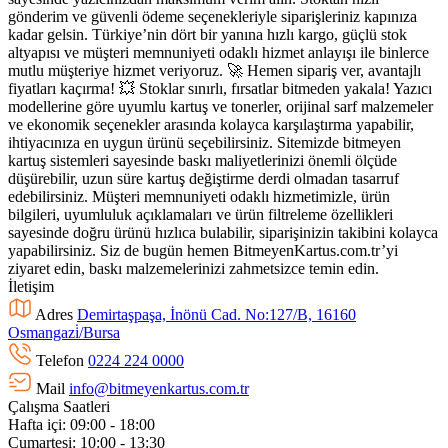
gönderim ve güvenli ödeme seçenekleriyle siparişleriniz kapınıza
kadar gelsin. Türkiye’nin dört bir yanına hızlı kargo, güçlü stok
altyapısı ve müşteri memnuniyeti odaklı hizmet anlayışı ile binlerce
mutlu müşteriye hizmet veriyoruz. 🚀 Hemen sipariş ver, avantajlı
fiyatları kaçırma! 💥 Stoklar sınırlı, fırsatlar bitmeden yakala! Yazıcı
modellerine göre uyumlu kartuş ve tonerler, orijinal sarf malzemeler
ve ekonomik seçenekler arasında kolayca karşılaştırma yapabilir,
ihtiyacınıza en uygun ürünü seçebilirsiniz. Sitemizde bitmeyen
kartuş sistemleri sayesinde baskı maliyetlerinizi önemli ölçüde
düşürebilir, uzun süre kartuş değiştirme derdi olmadan tasarruf
edebilirsiniz. Müşteri memnuniyeti odaklı hizmetimizle, ürün
bilgileri, uyumluluk açıklamaları ve ürün filtreleme özellikleri
sayesinde doğru ürünü hızlıca bulabilir, siparişinizin takibini kolayca
yapabilirsiniz. Siz de bugün hemen BitmeyenKartus.com.tr’yi
ziyaret edin, baskı malzemelerinizi zahmetsizce temin edin.
İletişim
Adres
Demirtaşpaşa, İnönü Cad. No:127/B, 16160
Osmangazi̇/Bursa
Telefon
0224 224 0000
Mail
info@bitmeyenkartus.com.tr
Çalışma Saatleri
Hafta içi: 09:00 - 18:00
Cumartesi: 10:00 - 13:30