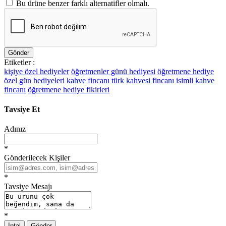
Bu ürüne benzer farklı alternatifler olmalı.
Gönder
Etiketler :
kişiye özel hediyeler
öğretmenler günü hediyesi
öğretmene hediye
özel gün hediyeleri
kahve fincanı
türk kahvesi fincanı
isimli kahve
fincanı
öğretmene hediye fikirleri
Tavsiye Et
Adınız
*
Gönderilecek Kişiler
*
Tavsiye Mesajı
*
İptal
Gönder