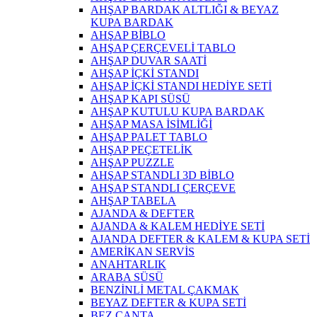
AHŞAP BARDAK ALTLIĞI & BEYAZ
KUPA BARDAK
AHŞAP BİBLO
AHŞAP ÇERÇEVELİ TABLO
AHŞAP DUVAR SAATİ
AHŞAP İÇKİ STANDI
AHŞAP İÇKİ STANDI HEDİYE SETİ
AHŞAP KAPI SÜSÜ
AHŞAP KUTULU KUPA BARDAK
AHŞAP MASA İSİMLİĞİ
AHŞAP PALET TABLO
AHŞAP PEÇETELİK
AHŞAP PUZZLE
AHŞAP STANDLI 3D BİBLO
AHŞAP STANDLI ÇERÇEVE
AHŞAP TABELA
AJANDA & DEFTER
AJANDA & KALEM HEDİYE SETİ
AJANDA DEFTER & KALEM & KUPA SETİ
AMERİKAN SERVİS
ANAHTARLIK
ARABA SÜSÜ
BENZİNLİ METAL ÇAKMAK
BEYAZ DEFTER & KUPA SETİ
BEZ ÇANTA