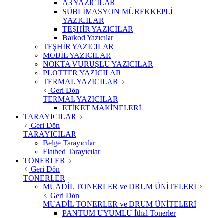
A3 YAZICILAR
SÜBLİMASYON MÜREKKEPLİ
YAZICILAR
TEŞHİR YAZICILAR
Barkod Yazıcılar
TEŞHİR YAZICILAR
MOBİL YAZICILAR
NOKTA VURUŞLU YAZICILAR
PLOTTER YAZICILAR
TERMAL YAZICILAR
Geri Dön
TERMAL YAZICILAR
ETİKET MAKİNELERİ
TARAYICILAR
Geri Dön
TARAYICILAR
Belge Tarayıcılar
Flatbed Tarayıcılar
TONERLER
Geri Dön
TONERLER
MUADİL TONERLER ve DRUM ÜNİTELERİ
Geri Dön
MUADİL TONERLER ve DRUM ÜNİTELERİ
PANTUM UYUMLU İthal Tonerler