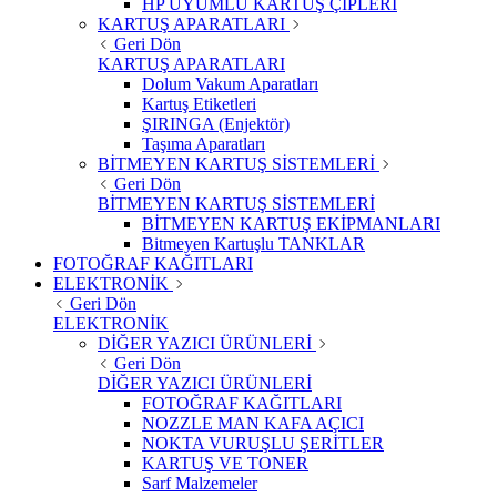
HP UYUMLU KARTUŞ ÇİPLERİ
KARTUŞ APARATLARI
Geri Dön
KARTUŞ APARATLARI
Dolum Vakum Aparatları
Kartuş Etiketleri
ŞIRINGA (Enjektör)
Taşıma Aparatları
BİTMEYEN KARTUŞ SİSTEMLERİ
Geri Dön
BİTMEYEN KARTUŞ SİSTEMLERİ
BİTMEYEN KARTUŞ EKİPMANLARI
Bitmeyen Kartuşlu TANKLAR
FOTOĞRAF KAĞITLARI
ELEKTRONİK
Geri Dön
ELEKTRONİK
DİĞER YAZICI ÜRÜNLERİ
Geri Dön
DİĞER YAZICI ÜRÜNLERİ
FOTOĞRAF KAĞITLARI
NOZZLE MAN KAFA AÇICI
NOKTA VURUŞLU ŞERİTLER
KARTUŞ VE TONER
Sarf Malzemeler