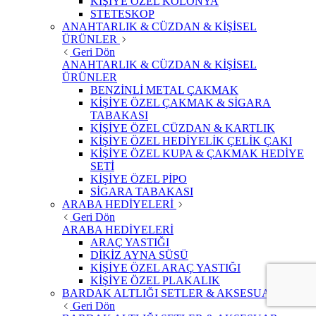
KİŞİYE ÖZEL KOLONYA
STETESKOP
ANAHTARLIK & CÜZDAN & KİŞİSEL
ÜRÜNLER
Geri Dön
ANAHTARLIK & CÜZDAN & KİŞİSEL
ÜRÜNLER
BENZİNLİ METAL ÇAKMAK
KİŞİYE ÖZEL ÇAKMAK & SİGARA
TABAKASI
KİŞİYE ÖZEL CÜZDAN & KARTLIK
KİŞİYE ÖZEL HEDİYELİK ÇELİK ÇAKI
KİŞİYE ÖZEL KUPA & ÇAKMAK HEDİYE
SETİ
KİŞİYE ÖZEL PİPO
SİGARA TABAKASI
ARABA HEDİYELERİ
Geri Dön
ARABA HEDİYELERİ
ARAÇ YASTIĞI
DİKİZ AYNA SÜSÜ
KİŞİYE ÖZEL ARAÇ YASTIĞI
KİŞİYE ÖZEL PLAKALIK
BARDAK ALTLIĞI SETLER & AKSESUAR
Geri Dön