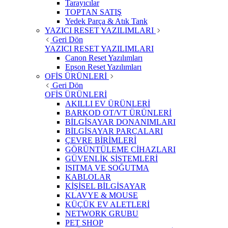
Tarayıcılar
TOPTAN SATIŞ
Yedek Parça & Atık Tank
YAZICI RESET YAZILIMLARI
Geri Dön
YAZICI RESET YAZILIMLARI
Canon Reset Yazılımları
Epson Reset Yazılımları
OFİS ÜRÜNLERİ
Geri Dön
OFİS ÜRÜNLERİ
AKILLI EV ÜRÜNLERİ
BARKOD OT/VT ÜRÜNLERİ
BİLGİSAYAR DONANIMLARI
BİLGİSAYAR PARÇALARI
ÇEVRE BİRİMLERİ
GÖRÜNTÜLEME CİHAZLARI
GÜVENLİK SİSTEMLERİ
ISITMA VE SOĞUTMA
KABLOLAR
KİŞİSEL BİLGİSAYAR
KLAVYE & MOUSE
KÜÇÜK EV ALETLERİ
NETWORK GRUBU
PET SHOP