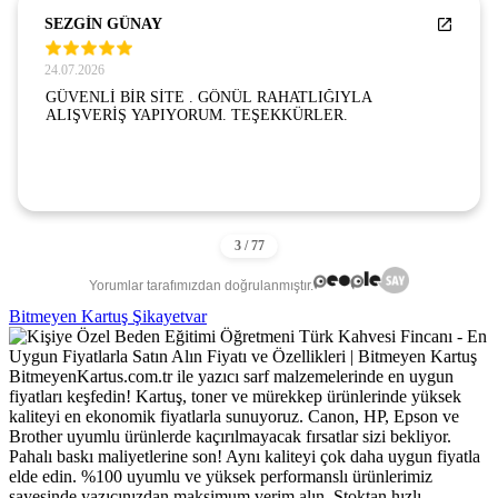
SEZGİN GÜNAY
24.07.2026
GÜVENLİ BİR SİTE . GÖNÜL RAHATLIĞIYLA
ALIŞVERİŞ YAPIYORUM. TEŞEKKÜRLER.
Yorumlar tarafımızdan doğrulanmıştır.
Bitmeyen Kartuş Şikayetvar
BitmeyenKartus.com.tr ile yazıcı sarf malzemelerinde en uygun
fiyatları keşfedin! Kartuş, toner ve mürekkep ürünlerinde yüksek
kaliteyi en ekonomik fiyatlarla sunuyoruz. Canon, HP, Epson ve
Brother uyumlu ürünlerde kaçırılmayacak fırsatlar sizi bekliyor.
Pahalı baskı maliyetlerine son! Aynı kaliteyi çok daha uygun fiyatla
elde edin. %100 uyumlu ve yüksek performanslı ürünlerimiz
sayesinde yazıcınızdan maksimum verim alın. Stoktan hızlı