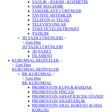
SAĞLIK - BAKIM - KOZMETİK
SARF MALZEME
TAMAMLAYICI ÜRÜNLER
TAVSIYE SİSTEMLER
TELEFON ve TELSİZ
TELEVİZYONLAR
TÜKETİCİ ELEKTRONİĞİ
YAZILIM
3D YAZICI ÜRÜNLERİ
Geri Dön
3D YAZICI ÜRÜNLERİ
3D YAZICI
FİLAMENT
KURUMSAL HEDİYELER
Geri Dön
KURUMSAL HEDİYELER
BK KURUMSAL
Geri Dön
BK KURUMSAL
PROMOSYON KUPA & BARDAK
PROMOSYON FİNCAN
PROMOSYON AHŞAP İÇECEK STANDI
PROMOSYON ANAHTARLIK
PROMOSYON ARAÇ KOKUSU & ODA
KOKUSU