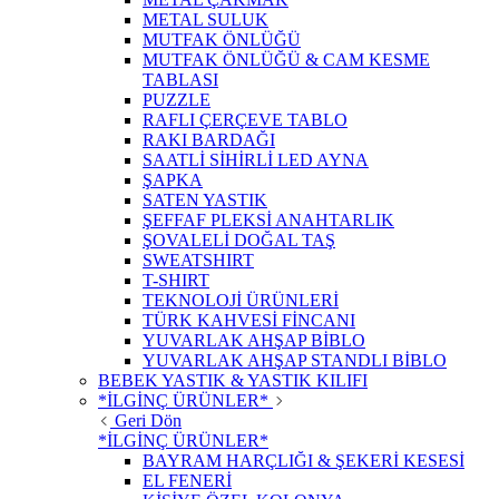
METAL SULUK
MUTFAK ÖNLÜĞÜ
MUTFAK ÖNLÜĞÜ & CAM KESME
TABLASI
PUZZLE
RAFLI ÇERÇEVE TABLO
RAKI BARDAĞI
SAATLİ SİHİRLİ LED AYNA
ŞAPKA
SATEN YASTIK
ŞEFFAF PLEKSİ ANAHTARLIK
ŞOVALELİ DOĞAL TAŞ
SWEATSHIRT
T-SHIRT
TEKNOLOJİ ÜRÜNLERİ
TÜRK KAHVESİ FİNCANI
YUVARLAK AHŞAP BİBLO
YUVARLAK AHŞAP STANDLI BİBLO
BEBEK YASTIK & YASTIK KILIFI
*İLGİNÇ ÜRÜNLER*
Geri Dön
*İLGİNÇ ÜRÜNLER*
BAYRAM HARÇLIĞI & ŞEKERİ KESESİ
EL FENERİ