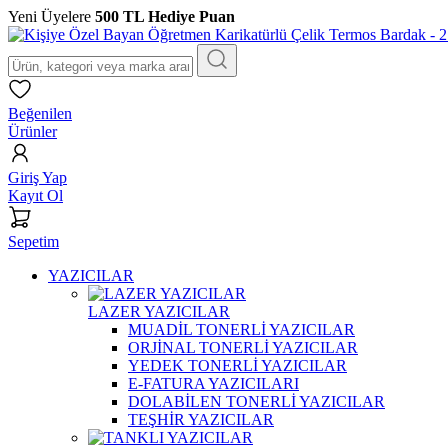
Yeni Üyelere
500 TL Hediye Puan
Beğenilen
Ürünler
Giriş Yap
Kayıt Ol
Sepetim
YAZICILAR
LAZER YAZICILAR
MUADİL TONERLİ YAZICILAR
ORJİNAL TONERLİ YAZICILAR
YEDEK TONERLİ YAZICILAR
E-FATURA YAZICILARI
DOLABİLEN TONERLİ YAZICILAR
TEŞHİR YAZICILAR