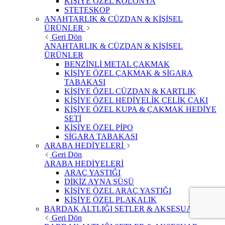
KİŞİYE ÖZEL KOLONYA
STETESKOP
ANAHTARLIK & CÜZDAN & KİŞİSEL
ÜRÜNLER
Geri Dön
ANAHTARLIK & CÜZDAN & KİŞİSEL
ÜRÜNLER
BENZİNLİ METAL ÇAKMAK
KİŞİYE ÖZEL ÇAKMAK & SİGARA
TABAKASI
KİŞİYE ÖZEL CÜZDAN & KARTLIK
KİŞİYE ÖZEL HEDİYELİK ÇELİK ÇAKI
KİŞİYE ÖZEL KUPA & ÇAKMAK HEDİYE
SETİ
KİŞİYE ÖZEL PİPO
SİGARA TABAKASI
ARABA HEDİYELERİ
Geri Dön
ARABA HEDİYELERİ
ARAÇ YASTIĞI
DİKİZ AYNA SÜSÜ
KİŞİYE ÖZEL ARAÇ YASTIĞI
KİŞİYE ÖZEL PLAKALIK
BARDAK ALTLIĞI SETLER & AKSESUAR
Geri Dön