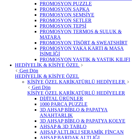
PROMOSYON PUZZLE
PROMOSYON ŞAPKA
PROMOSYON ŞEMSİYE
PROMOSYON SETLER
PROMOSYON TEPSİ
PROMOSYON TERMOS & SULUK &
MATARA
PROMOSYON TİŞÖRT & SWEATSHİRT
PROMOSYON YAKA KARTI & MASA
İSİMLİĞİ
PROMOSYON YASTIK & YASTIK KILIFI
HEDİYELİK & KİŞİYE ÖZEL
Geri Dön
HEDİYELİK & KİŞİYE ÖZEL
KİŞİYE ÖZEL KARİKATÜRLÜ HEDİYELER
Geri Dön
KİŞİYE ÖZEL KARİKATÜRLÜ HEDİYELER
DİJİTAL ÜRÜNLER
1000 PARÇA PUZZLE
3D AHŞAP BİBLO & PAPATYA
ANAHTARLIK
3D AHŞAP BİBLO & PAPATYA KOLYE
AHŞAP & 3D TABLO
AHŞAP ALTLIKLI SERAMİK FİNCAN
AHŞAP BARDAK ALTLIĞI