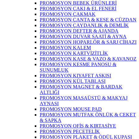
PROMOSYON BEBEK ÜRÜNLERİ
PROMOSYON ÇAKI & EL FENERİ
PROMOSYON ÇAKMAK
PROMOSYON ÇANTA & KESE & CÜZDAN
PROMOSYON ÇAYDANLIK & DEMLİK
PROMOSYON DEFTER & AJANDA
PROMOSYON DUVAR SAATİ & AYNA
PROMOSYON HOPARLÖR & SARJ CİHAZI
PROMOSYON KALEM
PROMOSYON KARTVİZİTLİK
PROMOSYON KASE & VAZO & KAVANOZ
PROMOSYON KESME PANOSU &
SUNUMLUK
PROMOSYON KIYAFET ASKISI
PROMOSYON KÜL TABLASI
PROMOSYON MAGNET & BARDAK
ALTLIĞI
PROMOSYON MASAÜSTÜ & MAKYAJ
AYNASI
PROMOSYON MOUSE PAD
PROMOSYON MUTFAK ÖNLÜK & CEKET
& ŞAPKA
PROMOSYON OFİS & KIRTASİYE
PROMOSYON PEÇETELİK
PROMOSYON PLAKET & ÖDÜL KUPASI