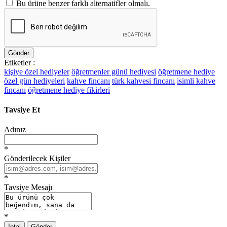
Bu ürüne benzer farklı alternatifler olmalı.
Gönder
Etiketler :
kişiye özel hediyeler
öğretmenler günü hediyesi
öğretmene hediye
özel gün hediyeleri
kahve fincanı
türk kahvesi fincanı
isimli kahve
fincanı
öğretmene hediye fikirleri
Tavsiye Et
Adınız
*
Gönderilecek Kişiler
*
Tavsiye Mesajı
*
İptal
Gönder