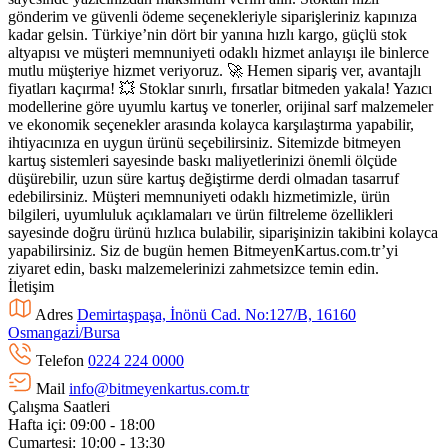
gönderim ve güvenli ödeme seçenekleriyle siparişleriniz kapınıza
kadar gelsin. Türkiye’nin dört bir yanına hızlı kargo, güçlü stok
altyapısı ve müşteri memnuniyeti odaklı hizmet anlayışı ile binlerce
mutlu müşteriye hizmet veriyoruz. 🚀 Hemen sipariş ver, avantajlı
fiyatları kaçırma! 💥 Stoklar sınırlı, fırsatlar bitmeden yakala! Yazıcı
modellerine göre uyumlu kartuş ve tonerler, orijinal sarf malzemeler
ve ekonomik seçenekler arasında kolayca karşılaştırma yapabilir,
ihtiyacınıza en uygun ürünü seçebilirsiniz. Sitemizde bitmeyen
kartuş sistemleri sayesinde baskı maliyetlerinizi önemli ölçüde
düşürebilir, uzun süre kartuş değiştirme derdi olmadan tasarruf
edebilirsiniz. Müşteri memnuniyeti odaklı hizmetimizle, ürün
bilgileri, uyumluluk açıklamaları ve ürün filtreleme özellikleri
sayesinde doğru ürünü hızlıca bulabilir, siparişinizin takibini kolayca
yapabilirsiniz. Siz de bugün hemen BitmeyenKartus.com.tr’yi
ziyaret edin, baskı malzemelerinizi zahmetsizce temin edin.
İletişim
Adres
Demirtaşpaşa, İnönü Cad. No:127/B, 16160
Osmangazi̇/Bursa
Telefon
0224 224 0000
Mail
info@bitmeyenkartus.com.tr
Çalışma Saatleri
Hafta içi: 09:00 - 18:00
Cumartesi: 10:00 - 13:30