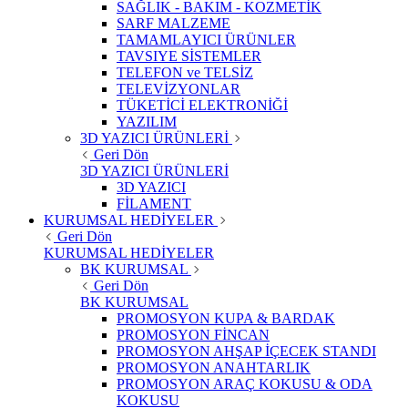
SAĞLIK - BAKIM - KOZMETİK
SARF MALZEME
TAMAMLAYICI ÜRÜNLER
TAVSIYE SİSTEMLER
TELEFON ve TELSİZ
TELEVİZYONLAR
TÜKETİCİ ELEKTRONİĞİ
YAZILIM
3D YAZICI ÜRÜNLERİ
Geri Dön
3D YAZICI ÜRÜNLERİ
3D YAZICI
FİLAMENT
KURUMSAL HEDİYELER
Geri Dön
KURUMSAL HEDİYELER
BK KURUMSAL
Geri Dön
BK KURUMSAL
PROMOSYON KUPA & BARDAK
PROMOSYON FİNCAN
PROMOSYON AHŞAP İÇECEK STANDI
PROMOSYON ANAHTARLIK
PROMOSYON ARAÇ KOKUSU & ODA
KOKUSU