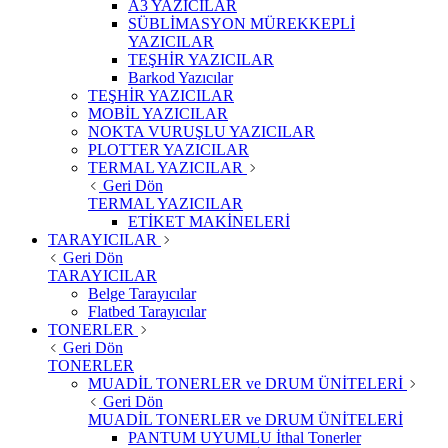
A3 YAZICILAR
SÜBLİMASYON MÜREKKEPLİ
YAZICILAR
TEŞHİR YAZICILAR
Barkod Yazıcılar
TEŞHİR YAZICILAR
MOBİL YAZICILAR
NOKTA VURUŞLU YAZICILAR
PLOTTER YAZICILAR
TERMAL YAZICILAR
Geri Dön
TERMAL YAZICILAR
ETİKET MAKİNELERİ
TARAYICILAR
Geri Dön
TARAYICILAR
Belge Tarayıcılar
Flatbed Tarayıcılar
TONERLER
Geri Dön
TONERLER
MUADİL TONERLER ve DRUM ÜNİTELERİ
Geri Dön
MUADİL TONERLER ve DRUM ÜNİTELERİ
PANTUM UYUMLU İthal Tonerler