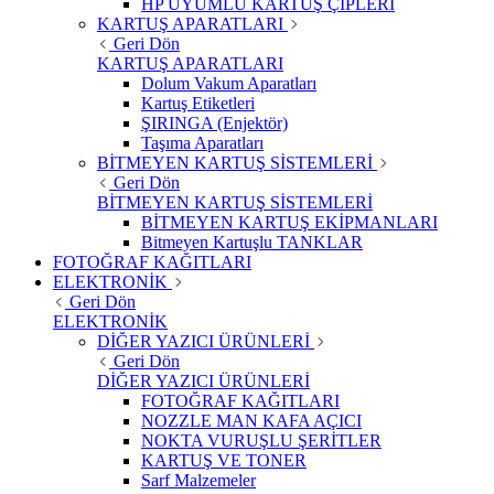
HP UYUMLU KARTUŞ ÇİPLERİ
KARTUŞ APARATLARI
Geri Dön
KARTUŞ APARATLARI
Dolum Vakum Aparatları
Kartuş Etiketleri
ŞIRINGA (Enjektör)
Taşıma Aparatları
BİTMEYEN KARTUŞ SİSTEMLERİ
Geri Dön
BİTMEYEN KARTUŞ SİSTEMLERİ
BİTMEYEN KARTUŞ EKİPMANLARI
Bitmeyen Kartuşlu TANKLAR
FOTOĞRAF KAĞITLARI
ELEKTRONİK
Geri Dön
ELEKTRONİK
DİĞER YAZICI ÜRÜNLERİ
Geri Dön
DİĞER YAZICI ÜRÜNLERİ
FOTOĞRAF KAĞITLARI
NOZZLE MAN KAFA AÇICI
NOKTA VURUŞLU ŞERİTLER
KARTUŞ VE TONER
Sarf Malzemeler