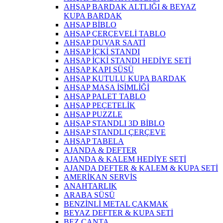
AHŞAP BARDAK ALTLIĞI & BEYAZ
KUPA BARDAK
AHŞAP BİBLO
AHŞAP ÇERÇEVELİ TABLO
AHŞAP DUVAR SAATİ
AHŞAP İÇKİ STANDI
AHŞAP İÇKİ STANDI HEDİYE SETİ
AHŞAP KAPI SÜSÜ
AHŞAP KUTULU KUPA BARDAK
AHŞAP MASA İSİMLİĞİ
AHŞAP PALET TABLO
AHŞAP PEÇETELİK
AHŞAP PUZZLE
AHŞAP STANDLI 3D BİBLO
AHŞAP STANDLI ÇERÇEVE
AHŞAP TABELA
AJANDA & DEFTER
AJANDA & KALEM HEDİYE SETİ
AJANDA DEFTER & KALEM & KUPA SETİ
AMERİKAN SERVİS
ANAHTARLIK
ARABA SÜSÜ
BENZİNLİ METAL ÇAKMAK
BEYAZ DEFTER & KUPA SETİ
BEZ ÇANTA