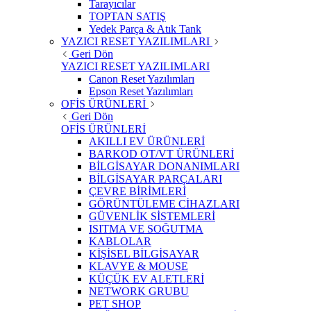
Tarayıcılar
TOPTAN SATIŞ
Yedek Parça & Atık Tank
YAZICI RESET YAZILIMLARI
Geri Dön
YAZICI RESET YAZILIMLARI
Canon Reset Yazılımları
Epson Reset Yazılımları
OFİS ÜRÜNLERİ
Geri Dön
OFİS ÜRÜNLERİ
AKILLI EV ÜRÜNLERİ
BARKOD OT/VT ÜRÜNLERİ
BİLGİSAYAR DONANIMLARI
BİLGİSAYAR PARÇALARI
ÇEVRE BİRİMLERİ
GÖRÜNTÜLEME CİHAZLARI
GÜVENLİK SİSTEMLERİ
ISITMA VE SOĞUTMA
KABLOLAR
KİŞİSEL BİLGİSAYAR
KLAVYE & MOUSE
KÜÇÜK EV ALETLERİ
NETWORK GRUBU
PET SHOP