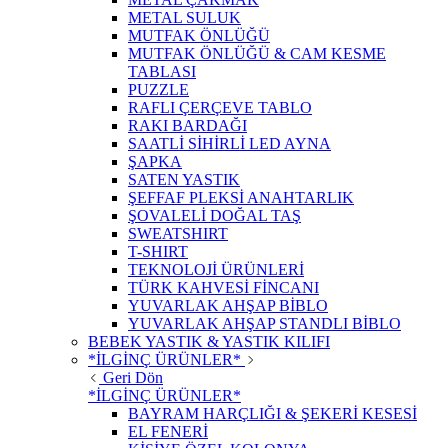
METAL SULUK
MUTFAK ÖNLÜĞÜ
MUTFAK ÖNLÜĞÜ & CAM KESME
TABLASI
PUZZLE
RAFLI ÇERÇEVE TABLO
RAKI BARDAĞI
SAATLİ SİHİRLİ LED AYNA
ŞAPKA
SATEN YASTIK
ŞEFFAF PLEKSİ ANAHTARLIK
ŞOVALELİ DOĞAL TAŞ
SWEATSHIRT
T-SHIRT
TEKNOLOJİ ÜRÜNLERİ
TÜRK KAHVESİ FİNCANI
YUVARLAK AHŞAP BİBLO
YUVARLAK AHŞAP STANDLI BİBLO
BEBEK YASTIK & YASTIK KILIFI
*İLGİNÇ ÜRÜNLER*
Geri Dön
*İLGİNÇ ÜRÜNLER*
BAYRAM HARÇLIĞI & ŞEKERİ KESESİ
EL FENERİ