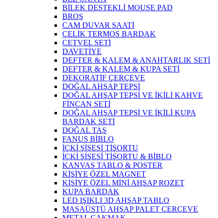
BİLEK DESTEKLİ MOUSE PAD
BROŞ
CAM DUVAR SAATİ
ÇELİK TERMOS BARDAK
CETVEL SETİ
DAVETİYE
DEFTER & KALEM & ANAHTARLIK SETİ
DEFTER & KALEM & KUPA SETİ
DEKORATİF ÇERÇEVE
DOĞAL AHŞAP TEPSİ
DOĞAL AHŞAP TEPSİ VE İKİLİ KAHVE
FİNCAN SETİ
DOĞAL AHŞAP TEPSİ VE İKİLİ KUPA
BARDAK SETİ
DOĞAL TAŞ
FANUS BİBLO
İÇKİ ŞİŞESİ TİŞORTU
İÇKİ ŞİŞESİ TİŞORTU & BİBLO
KANVAS TABLO & POSTER
KİŞİYE ÖZEL MAGNET
KİŞİYE ÖZEL MİNİ AHŞAP ROZET
KUPA BARDAK
LED IŞIKLI 3D AHŞAP TABLO
MASAÜSTÜ AHŞAP PALET ÇERÇEVE
METAL ÇAKMAK