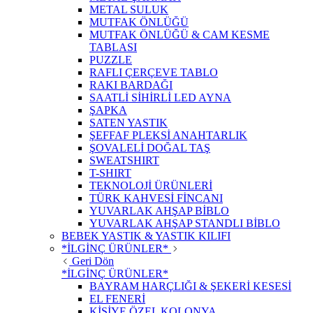
METAL SULUK
MUTFAK ÖNLÜĞÜ
MUTFAK ÖNLÜĞÜ & CAM KESME
TABLASI
PUZZLE
RAFLI ÇERÇEVE TABLO
RAKI BARDAĞI
SAATLİ SİHİRLİ LED AYNA
ŞAPKA
SATEN YASTIK
ŞEFFAF PLEKSİ ANAHTARLIK
ŞOVALELİ DOĞAL TAŞ
SWEATSHIRT
T-SHIRT
TEKNOLOJİ ÜRÜNLERİ
TÜRK KAHVESİ FİNCANI
YUVARLAK AHŞAP BİBLO
YUVARLAK AHŞAP STANDLI BİBLO
BEBEK YASTIK & YASTIK KILIFI
*İLGİNÇ ÜRÜNLER*
Geri Dön
*İLGİNÇ ÜRÜNLER*
BAYRAM HARÇLIĞI & ŞEKERİ KESESİ
EL FENERİ
KİŞİYE ÖZEL KOLONYA