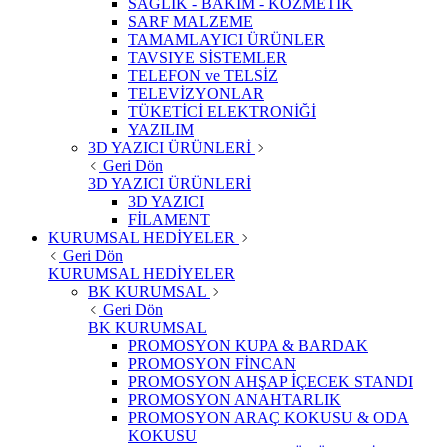
SAĞLIK - BAKIM - KOZMETİK
SARF MALZEME
TAMAMLAYICI ÜRÜNLER
TAVSIYE SİSTEMLER
TELEFON ve TELSİZ
TELEVİZYONLAR
TÜKETİCİ ELEKTRONİĞİ
YAZILIM
3D YAZICI ÜRÜNLERİ
Geri Dön
3D YAZICI ÜRÜNLERİ
3D YAZICI
FİLAMENT
KURUMSAL HEDİYELER
Geri Dön
KURUMSAL HEDİYELER
BK KURUMSAL
Geri Dön
BK KURUMSAL
PROMOSYON KUPA & BARDAK
PROMOSYON FİNCAN
PROMOSYON AHŞAP İÇECEK STANDI
PROMOSYON ANAHTARLIK
PROMOSYON ARAÇ KOKUSU & ODA
KOKUSU