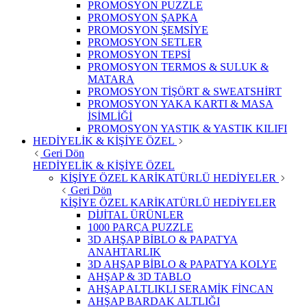
PROMOSYON PUZZLE
PROMOSYON ŞAPKA
PROMOSYON ŞEMSİYE
PROMOSYON SETLER
PROMOSYON TEPSİ
PROMOSYON TERMOS & SULUK &
MATARA
PROMOSYON TİŞÖRT & SWEATSHİRT
PROMOSYON YAKA KARTI & MASA
İSİMLİĞİ
PROMOSYON YASTIK & YASTIK KILIFI
HEDİYELİK & KİŞİYE ÖZEL
Geri Dön
HEDİYELİK & KİŞİYE ÖZEL
KİŞİYE ÖZEL KARİKATÜRLÜ HEDİYELER
Geri Dön
KİŞİYE ÖZEL KARİKATÜRLÜ HEDİYELER
DİJİTAL ÜRÜNLER
1000 PARÇA PUZZLE
3D AHŞAP BİBLO & PAPATYA
ANAHTARLIK
3D AHŞAP BİBLO & PAPATYA KOLYE
AHŞAP & 3D TABLO
AHŞAP ALTLIKLI SERAMİK FİNCAN
AHŞAP BARDAK ALTLIĞI