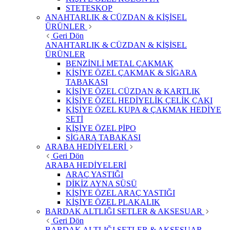
STETESKOP
ANAHTARLIK & CÜZDAN & KİŞİSEL
ÜRÜNLER
Geri Dön
ANAHTARLIK & CÜZDAN & KİŞİSEL
ÜRÜNLER
BENZİNLİ METAL ÇAKMAK
KİŞİYE ÖZEL ÇAKMAK & SİGARA
TABAKASI
KİŞİYE ÖZEL CÜZDAN & KARTLIK
KİŞİYE ÖZEL HEDİYELİK ÇELİK ÇAKI
KİŞİYE ÖZEL KUPA & ÇAKMAK HEDİYE
SETİ
KİŞİYE ÖZEL PİPO
SİGARA TABAKASI
ARABA HEDİYELERİ
Geri Dön
ARABA HEDİYELERİ
ARAÇ YASTIĞI
DİKİZ AYNA SÜSÜ
KİŞİYE ÖZEL ARAÇ YASTIĞI
KİŞİYE ÖZEL PLAKALIK
BARDAK ALTLIĞI SETLER & AKSESUAR
Geri Dön
BARDAK ALTLIĞI SETLER & AKSESUAR