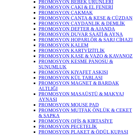
PROMOSYON BEBEK ÜRÜNLERİ
PROMOSYON ÇAKI & EL FENERİ
PROMOSYON ÇAKMAK
PROMOSYON ÇANTA & KESE & CÜZDAN
PROMOSYON ÇAYDANLIK & DEMLİK
PROMOSYON DEFTER & AJANDA
PROMOSYON DUVAR SAATİ & AYNA
PROMOSYON HOPARLÖR & SARJ CİHAZI
PROMOSYON KALEM
PROMOSYON KARTVİZİTLİK
PROMOSYON KASE & VAZO & KAVANOZ
PROMOSYON KESME PANOSU &
SUNUMLUK
PROMOSYON KIYAFET ASKISI
PROMOSYON KÜL TABLASI
PROMOSYON MAGNET & BARDAK
ALTLIĞI
PROMOSYON MASAÜSTÜ & MAKYAJ
AYNASI
PROMOSYON MOUSE PAD
PROMOSYON MUTFAK ÖNLÜK & CEKET
& ŞAPKA
PROMOSYON OFİS & KIRTASİYE
PROMOSYON PEÇETELİK
PROMOSYON PLAKET & ÖDÜL KUPASI