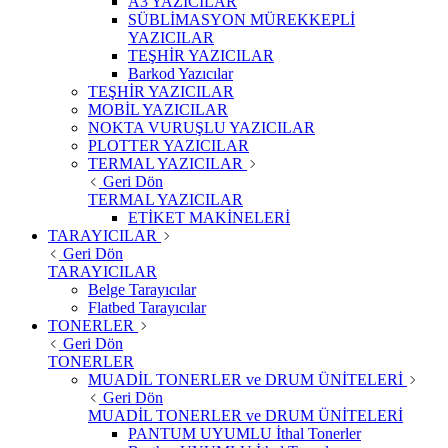
A3 YAZICILAR
SÜBLİMASYON MÜREKKEPLİ
YAZICILAR
TEŞHİR YAZICILAR
Barkod Yazıcılar
TEŞHİR YAZICILAR
MOBİL YAZICILAR
NOKTA VURUŞLU YAZICILAR
PLOTTER YAZICILAR
TERMAL YAZICILAR
Geri Dön
TERMAL YAZICILAR
ETİKET MAKİNELERİ
TARAYICILAR
Geri Dön
TARAYICILAR
Belge Tarayıcılar
Flatbed Tarayıcılar
TONERLER
Geri Dön
TONERLER
MUADİL TONERLER ve DRUM ÜNİTELERİ
Geri Dön
MUADİL TONERLER ve DRUM ÜNİTELERİ
PANTUM UYUMLU İthal Tonerler