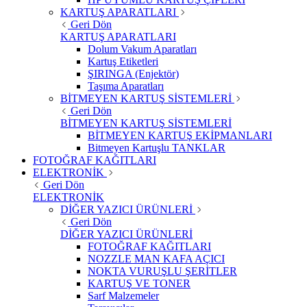
KARTUŞ APARATLARI
Geri Dön
KARTUŞ APARATLARI
Dolum Vakum Aparatları
Kartuş Etiketleri
ŞIRINGA (Enjektör)
Taşıma Aparatları
BİTMEYEN KARTUŞ SİSTEMLERİ
Geri Dön
BİTMEYEN KARTUŞ SİSTEMLERİ
BİTMEYEN KARTUŞ EKİPMANLARI
Bitmeyen Kartuşlu TANKLAR
FOTOĞRAF KAĞITLARI
ELEKTRONİK
Geri Dön
ELEKTRONİK
DİĞER YAZICI ÜRÜNLERİ
Geri Dön
DİĞER YAZICI ÜRÜNLERİ
FOTOĞRAF KAĞITLARI
NOZZLE MAN KAFA AÇICI
NOKTA VURUŞLU ŞERİTLER
KARTUŞ VE TONER
Sarf Malzemeler