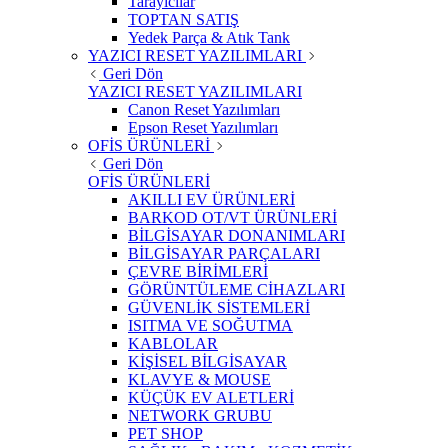
Tarayıcılar
TOPTAN SATIŞ
Yedek Parça & Atık Tank
YAZICI RESET YAZILIMLARI
Geri Dön
YAZICI RESET YAZILIMLARI
Canon Reset Yazılımları
Epson Reset Yazılımları
OFİS ÜRÜNLERİ
Geri Dön
OFİS ÜRÜNLERİ
AKILLI EV ÜRÜNLERİ
BARKOD OT/VT ÜRÜNLERİ
BİLGİSAYAR DONANIMLARI
BİLGİSAYAR PARÇALARI
ÇEVRE BİRİMLERİ
GÖRÜNTÜLEME CİHAZLARI
GÜVENLİK SİSTEMLERİ
ISITMA VE SOĞUTMA
KABLOLAR
KİŞİSEL BİLGİSAYAR
KLAVYE & MOUSE
KÜÇÜK EV ALETLERİ
NETWORK GRUBU
PET SHOP