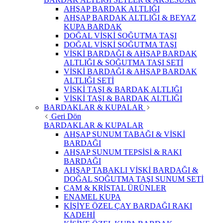
AHŞAP BARDAK ALTLIĞI
AHŞAP BARDAK ALTLIĞI & BEYAZ
KUPA BARDAK
DOĞAL VİSKİ SOĞUTMA TAŞI
DOĞAL VİSKİ SOĞUTMA TAŞI
VİSKİ BARDAĞI & AHŞAP BARDAK
ALTLIĞI & SOĞUTMA TAŞI SETİ
VİSKİ BARDAĞI & AHŞAP BARDAK
ALTLIĞI SETİ
VİSKİ TAŞI & BARDAK ALTLIĞI
VİSKİ TAŞI & BARDAK ALTLIĞI
BARDAKLAR & KUPALAR
Geri Dön
BARDAKLAR & KUPALAR
AHŞAP SUNUM TABAĞI & VİSKİ
BARDAĞI
AHŞAP SUNUM TEPSİSİ & RAKI
BARDAĞI
AHŞAP TABAKLI VİSKİ BARDAĞI &
DOĞAL SOĞUTMA TAŞI SUNUM SETİ
CAM & KRİSTAL ÜRÜNLER
ENAMEL KUPA
KİŞİYE ÖZEL ÇAY BARDAĞI RAKI
KADEHİ