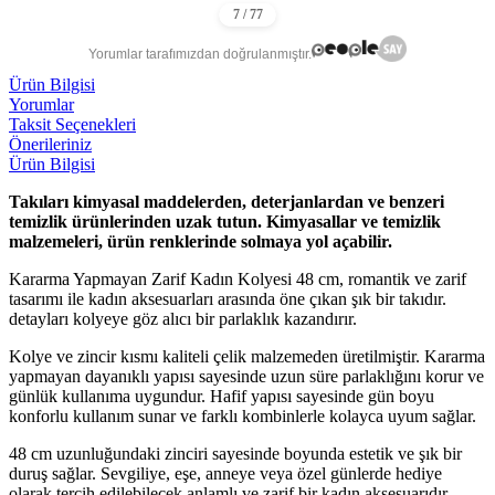
Yorumlar tarafımızdan doğrulanmıştır.
Ürün Bilgisi
Yorumlar
Taksit Seçenekleri
Önerileriniz
Ürün Bilgisi
Takıları kimyasal maddelerden, deterjanlardan ve benzeri
temizlik ürünlerinden uzak tutun. Kimyasallar ve temizlik
malzemeleri, ürün renklerinde solmaya yol açabilir.
Kararma Yapmayan Zarif Kadın Kolyesi 48 cm, romantik ve zarif
tasarımı ile kadın aksesuarları arasında öne çıkan şık bir takıdır.
detayları kolyeye göz alıcı bir parlaklık kazandırır.
Kolye ve zincir kısmı kaliteli çelik malzemeden üretilmiştir. Kararma
yapmayan dayanıklı yapısı sayesinde uzun süre parlaklığını korur ve
günlük kullanıma uygundur. Hafif yapısı sayesinde gün boyu
konforlu kullanım sunar ve farklı kombinlerle kolayca uyum sağlar.
48 cm uzunluğundaki zinciri sayesinde boyunda estetik ve şık bir
duruş sağlar. Sevgiliye, eşe, anneye veya özel günlerde hediye
olarak tercih edilebilecek anlamlı ve zarif bir kadın aksesuarıdır.