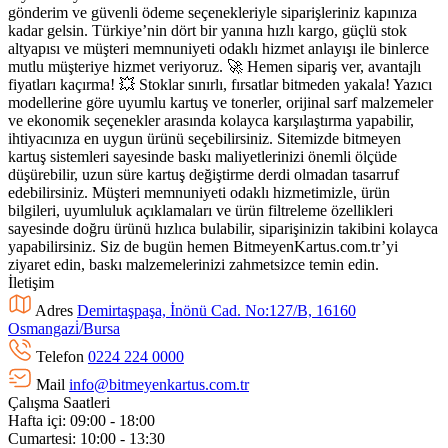
gönderim ve güvenli ödeme seçenekleriyle siparişleriniz kapınıza
kadar gelsin. Türkiye’nin dört bir yanına hızlı kargo, güçlü stok
altyapısı ve müşteri memnuniyeti odaklı hizmet anlayışı ile binlerce
mutlu müşteriye hizmet veriyoruz. 🚀 Hemen sipariş ver, avantajlı
fiyatları kaçırma! 💥 Stoklar sınırlı, fırsatlar bitmeden yakala! Yazıcı
modellerine göre uyumlu kartuş ve tonerler, orijinal sarf malzemeler
ve ekonomik seçenekler arasında kolayca karşılaştırma yapabilir,
ihtiyacınıza en uygun ürünü seçebilirsiniz. Sitemizde bitmeyen
kartuş sistemleri sayesinde baskı maliyetlerinizi önemli ölçüde
düşürebilir, uzun süre kartuş değiştirme derdi olmadan tasarruf
edebilirsiniz. Müşteri memnuniyeti odaklı hizmetimizle, ürün
bilgileri, uyumluluk açıklamaları ve ürün filtreleme özellikleri
sayesinde doğru ürünü hızlıca bulabilir, siparişinizin takibini kolayca
yapabilirsiniz. Siz de bugün hemen BitmeyenKartus.com.tr’yi
ziyaret edin, baskı malzemelerinizi zahmetsizce temin edin.
İletişim
Adres
Demirtaşpaşa, İnönü Cad. No:127/B, 16160
Osmangazi̇/Bursa
Telefon
0224 224 0000
Mail
info@bitmeyenkartus.com.tr
Çalışma Saatleri
Hafta içi: 09:00 - 18:00
Cumartesi: 10:00 - 13:30