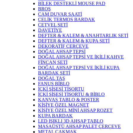
BİLEK DESTEKLİ MOUSE PAD
BROŞ
CAM DUVAR SAATİ
ÇELİK TERMOS BARDAK
CETVEL SETİ
DAVETİYE
DEFTER & KALEM & ANAHTARLIK SETİ
DEFTER & KALEM & KUPA SETİ
DEKORATİF ÇERÇEVE
DOĞAL AHŞAP TEPSİ
DOĞAL AHŞAP TEPSİ VE İKİLİ KAHVE
FİNCAN SETİ
DOĞAL AHŞAP TEPSİ VE İKİLİ KUPA
BARDAK SETİ
DOĞAL TAŞ
FANUS BİBLO
İÇKİ ŞİŞESİ TİŞORTU
İÇKİ ŞİŞESİ TİŞORTU & BİBLO
KANVAS TABLO & POSTER
KİŞİYE ÖZEL MAGNET
KİŞİYE ÖZEL MİNİ AHŞAP ROZET
KUPA BARDAK
LED IŞIKLI 3D AHŞAP TABLO
MASAÜSTÜ AHŞAP PALET ÇERÇEVE
METAL ÇAKMAK