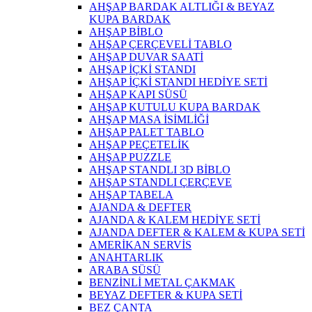
AHŞAP BARDAK ALTLIĞI & BEYAZ
KUPA BARDAK
AHŞAP BİBLO
AHŞAP ÇERÇEVELİ TABLO
AHŞAP DUVAR SAATİ
AHŞAP İÇKİ STANDI
AHŞAP İÇKİ STANDI HEDİYE SETİ
AHŞAP KAPI SÜSÜ
AHŞAP KUTULU KUPA BARDAK
AHŞAP MASA İSİMLİĞİ
AHŞAP PALET TABLO
AHŞAP PEÇETELİK
AHŞAP PUZZLE
AHŞAP STANDLI 3D BİBLO
AHŞAP STANDLI ÇERÇEVE
AHŞAP TABELA
AJANDA & DEFTER
AJANDA & KALEM HEDİYE SETİ
AJANDA DEFTER & KALEM & KUPA SETİ
AMERİKAN SERVİS
ANAHTARLIK
ARABA SÜSÜ
BENZİNLİ METAL ÇAKMAK
BEYAZ DEFTER & KUPA SETİ
BEZ ÇANTA