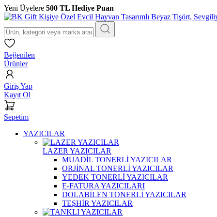
Yeni Üyelere
500 TL Hediye Puan
Beğenilen
Ürünler
Giriş Yap
Kayıt Ol
Sepetim
YAZICILAR
LAZER YAZICILAR
MUADİL TONERLİ YAZICILAR
ORJİNAL TONERLİ YAZICILAR
YEDEK TONERLİ YAZICILAR
E-FATURA YAZICILARI
DOLABİLEN TONERLİ YAZICILAR
TEŞHİR YAZICILAR