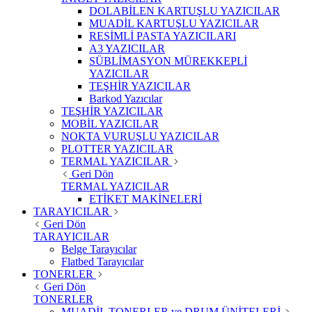
DOLABİLEN KARTUŞLU YAZICILAR
MUADİL KARTUŞLU YAZICILAR
RESİMLİ PASTA YAZICILARI
A3 YAZICILAR
SÜBLİMASYON MÜREKKEPLİ
YAZICILAR
TEŞHİR YAZICILAR
Barkod Yazıcılar
TEŞHİR YAZICILAR
MOBİL YAZICILAR
NOKTA VURUŞLU YAZICILAR
PLOTTER YAZICILAR
TERMAL YAZICILAR
Geri Dön
TERMAL YAZICILAR
ETİKET MAKİNELERİ
TARAYICILAR
Geri Dön
TARAYICILAR
Belge Tarayıcılar
Flatbed Tarayıcılar
TONERLER
Geri Dön
TONERLER
MUADİL TONERLER ve DRUM ÜNİTELERİ