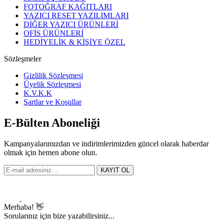
FOTOĞRAF KAĞITLARI
YAZICI RESET YAZILIMLARI
DİĞER YAZICI ÜRÜNLERİ
OFİS ÜRÜNLERİ
HEDİYELİK & KİŞİYE ÖZEL
Sözleşmeler
Gizlilik Sözleşmesi
Üyelik Sözleşmesi
K.V.K.K
Şartlar ve Koşullar
E-Bülten Aboneliği
Kampanyalarımızdan ve indirimlerimizden güncel olarak haberdar
olmak için hemen abone olun.
KAYIT OL
Merhaba! 👋
Sorularınız için bize yazabilirsiniz...