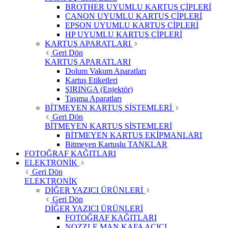
BROTHER UYUMLU KARTUŞ ÇİPLERİ
CANON UYUMLU KARTUŞ ÇİPLERİ
EPSON UYUMLU KARTUŞ ÇİPLERİ
HP UYUMLU KARTUŞ ÇİPLERİ
KARTUŞ APARATLARI
Geri Dön
KARTUŞ APARATLARI
Dolum Vakum Aparatları
Kartuş Etiketleri
ŞIRINGA (Enjektör)
Taşıma Aparatları
BİTMEYEN KARTUŞ SİSTEMLERİ
Geri Dön
BİTMEYEN KARTUŞ SİSTEMLERİ
BİTMEYEN KARTUŞ EKİPMANLARI
Bitmeyen Kartuşlu TANKLAR
FOTOĞRAF KAĞITLARI
ELEKTRONİK
Geri Dön
ELEKTRONİK
DİĞER YAZICI ÜRÜNLERİ
Geri Dön
DİĞER YAZICI ÜRÜNLERİ
FOTOĞRAF KAĞITLARI
NOZZLE MAN KAFA AÇICI