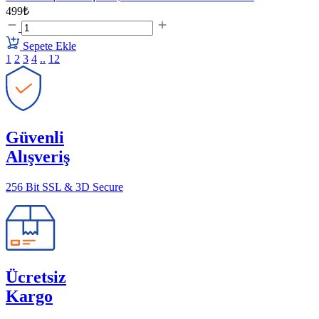
499₺
Sepete Ekle
1
2
3
4
..
12
Güvenli
Alışveriş
256 Bit SSL & 3D Secure
Ücretsiz
Kargo