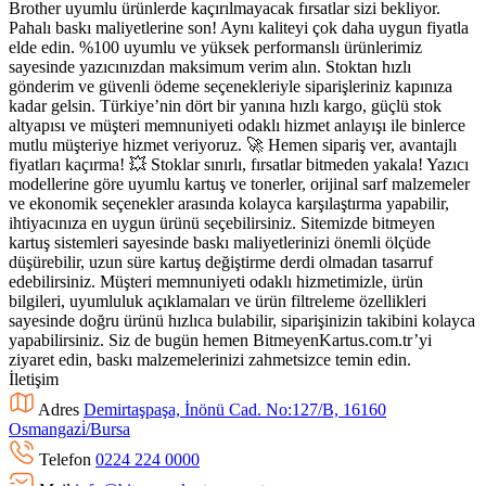
Brother uyumlu ürünlerde kaçırılmayacak fırsatlar sizi bekliyor.
Pahalı baskı maliyetlerine son! Aynı kaliteyi çok daha uygun fiyatla
elde edin. %100 uyumlu ve yüksek performanslı ürünlerimiz
sayesinde yazıcınızdan maksimum verim alın. Stoktan hızlı
gönderim ve güvenli ödeme seçenekleriyle siparişleriniz kapınıza
kadar gelsin. Türkiye’nin dört bir yanına hızlı kargo, güçlü stok
altyapısı ve müşteri memnuniyeti odaklı hizmet anlayışı ile binlerce
mutlu müşteriye hizmet veriyoruz. 🚀 Hemen sipariş ver, avantajlı
fiyatları kaçırma! 💥 Stoklar sınırlı, fırsatlar bitmeden yakala! Yazıcı
modellerine göre uyumlu kartuş ve tonerler, orijinal sarf malzemeler
ve ekonomik seçenekler arasında kolayca karşılaştırma yapabilir,
ihtiyacınıza en uygun ürünü seçebilirsiniz. Sitemizde bitmeyen
kartuş sistemleri sayesinde baskı maliyetlerinizi önemli ölçüde
düşürebilir, uzun süre kartuş değiştirme derdi olmadan tasarruf
edebilirsiniz. Müşteri memnuniyeti odaklı hizmetimizle, ürün
bilgileri, uyumluluk açıklamaları ve ürün filtreleme özellikleri
sayesinde doğru ürünü hızlıca bulabilir, siparişinizin takibini kolayca
yapabilirsiniz. Siz de bugün hemen BitmeyenKartus.com.tr’yi
ziyaret edin, baskı malzemelerinizi zahmetsizce temin edin.
İletişim
Adres
Demirtaşpaşa, İnönü Cad. No:127/B, 16160
Osmangazi̇/Bursa
Telefon
0224 224 0000